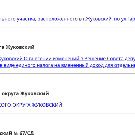
ного участка, расположенного в г.Жуковский, по ул.Га
уга Жуковский
Жуковский О внесении изменений в Решение Совета депут
в виде единого налога на вмененный доход для отдельн
о округа Жуковский
КОГО ОКРУГА ЖУКОВСКИЙ
ский № 67/СД