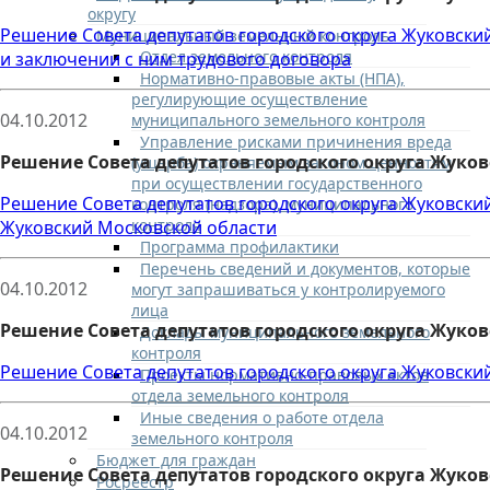
округу
Решение Совета депутатов городского округа Жуковски
Муниципальный земельный контроль
Отдел земельного контроля
и заключении с ним трудового договора
Нормативно-правовые акты (НПА),
регулирующие осуществление
04.10.2012
муниципального земельного контроля
Управление рисками причинения вреда
Решение Совета депутатов городского округа Жуков
(ущерба) охраняемым законом ценностям
при осуществлении государственного
Решение Совета депутатов городского округа Жуковски
контроля (надзора), муниципального
контроля
Жуковский Московской области
Программа профилактики
Перечень сведений и документов, которые
04.10.2012
могут запрашиваться у контролируемого
лица
Решение Совета депутатов городского округа Жуко
Доклады муниципального земельного
контроля
Решение Совета депутатов городского округа Жуковски
Проекты нормативно-правовых актов
отдела земельного контроля
Иные сведения о работе отдела
04.10.2012
земельного контроля
Бюджет для граждан
Решение Совета депутатов городского округа Жуков
Росреестр