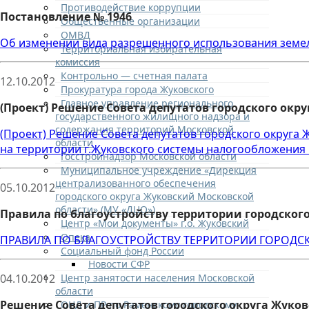
Противодействие коррупции
Постановление № 1946
Общественные организации
ОМВД
Об изменении вида разрешенного использования земель
Территориальная избирательная
комиссия
Контрольно — счетная палата
12.10.2012
Прокуратура города Жуковского
Главное управление регионального
(Проект) Решение Совета депутатов городского окр
государственного жилищного надзора и
содержания территорий Московской
(Проект) Решение Совета депутатов городского округа 
области
на территории г.Жуковского системы налогообложения 
Госстройнадзор Московской области
Муниципальное учреждение «Дирекция
централизованного обеспечения
05.10.2012
городского округа Жуковский Московской
области» (МУ «ДЦО»)
Правила по благоустройству территории городског
Центр «Мои документы» г.о. Жуковский
Опека
ПРАВИЛА ПО БЛАГОУСТРОЙСТВУ ТЕРРИТОРИИ ГОРОДС
Социальный фонд России
Новости СФР
Центр занятости населения Московской
04.10.2012
области
Решение Совета депутатов городского округа Жуков
ОНД и ПР по Раменскому городскому