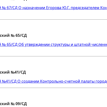
й № 67/СД О назначении Егорова Ю.Г. председателем Ко
ский № 65/СД
й № 65/СД Об утверждении структуры и штатной числен
вский №41/СД
й №41/СД О создании Контрольно-счетной палаты город
ский № 09/СД