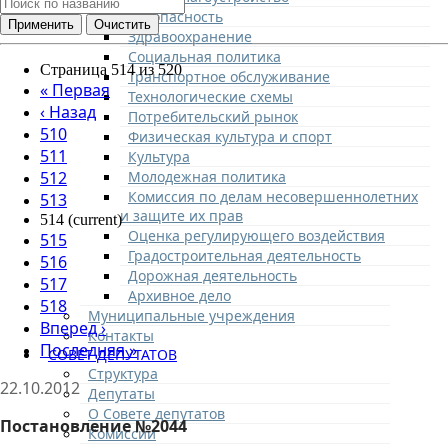
Безопасность
Здравоохранение
Социальная политика
Страница 514 из 520
Транспортное обслуживание
«
Первая
Технологические схемы
‹
Назад
Потребительский рынок
510
Физическая культура и спорт
511
Культура
Молодежная политика
512
Комиссия по делам несовершеннолетних
513
и защите их прав
514
(current)
Оценка регулирующего воздействия
515
Градостроительная деятельность
516
Дорожная деятельность
517
Архивное дело
518
Муниципальные учреждения
Вперед
›
Контакты
Последняя
»
СОВЕТ ДЕПУТАТОВ
Структура
22.10.2012
Депутаты
О Совете депутатов
Постановление №2044
Комиссии