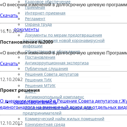
Кадровое обеспечение
«О внесении изменений в долгосрочную целевую программу
Приемная
Интернет-приемная
Скачать
Регламент
Охрана труда
ДОКУМЕНТЫ
16.10.2012
Документы по мерам предотвращения
распространения новой коронавирусной
Постановление №2009
инфекции
Общественные обсуждения
«О внесении изменений в долгосрочную целевую
Программ
Постановления
Антикоррупционная экспертиза
Скачать
Публичные слушания
Решения Совета депутатов
12.10.2012
Решения ТИК
Решения МТИК
Проект решения
МЦУР
Антимонопольный комплаенс
О внесении изменений в Решение Совета депутатов г.Жу
ОБЩЕСТВО И ВЛАСТЬ
единого налога на вмененный доход для отдельных вид
Уполномоченный по защите прав
предпринимателей
Коммерческий найм жилых помещений
12.10.2012
Конкурентная среда