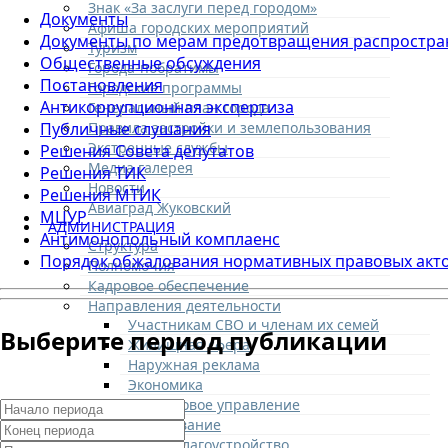
Знак «За заслуги перед городом»
Документы
Афиша городских мероприятий
Документы по мерам предотвращения распростра
Туризм
Общественные обсуждения
Города-побратимы
Постановления
Городские программы
Антикоррупционная экспертиза
Генеральный план города
Правила застройки и землепользования
Публичные слушания
Экстренные службы
Решения Совета депутатов
Медиа галерея
Решения ТИК
Новости
Решения МТИК
Авиаград Жуковский
МЦУР
АДМИНИСТРАЦИЯ
Антимонопольный комплаенс
Структура
Порядок обжалования нормативных правовых акт
Полномочия
Кадровое обеспечение
Направления деятельности
Участникам СВО и членам их семей
Выберите период публикации
Жилищная сфера
Наружная реклама
Экономика
Финансовое управление
Образование
ЖКХ и благоустройство