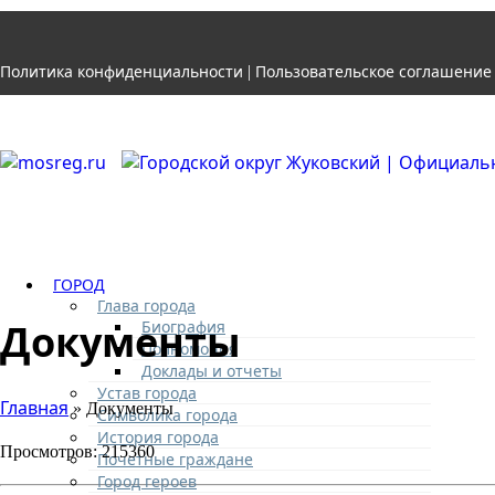
Политика конфиденциальности
Пользовательское соглашение
|
ГОРОД
Глава города
Документы
Биография
Полномочия
Доклады и отчеты
Устав города
Главная
» Документы
Символика города
История города
Просмотров: 215360
Почетные граждане
Город героев