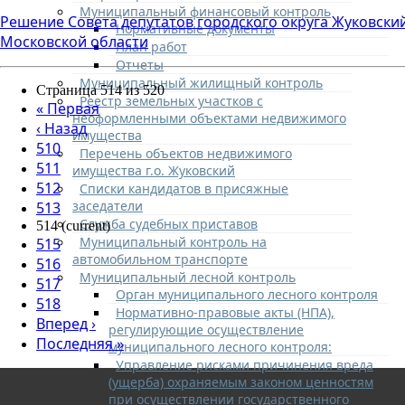
Муниципальный финансовый контроль
Решение Совета депутатов городского округа Жуковски
Нормативные документы
Московской области
План работ
Отчеты
Муниципальный жилищный контроль
Страница 514 из 520
Реестр земельных участков с
«
Первая
неоформленными объектами недвижимого
‹
Назад
имущества
510
Перечень объектов недвижимого
511
имущества г.о. Жуковский
512
Списки кандидатов в присяжные
заседатели
513
Служба судебных приставов
514
(current)
Муниципальный контроль на
515
автомобильном транспорте
516
Муниципальный лесной контроль
517
Орган муниципального лесного контроля
518
Нормативно-правовые акты (НПА),
Вперед
›
регулирующие осуществление
Последняя
»
муниципального лесного контроля:
Управление рисками причинения вреда
(ущерба) охраняемым законом ценностям
при осуществлении государственного