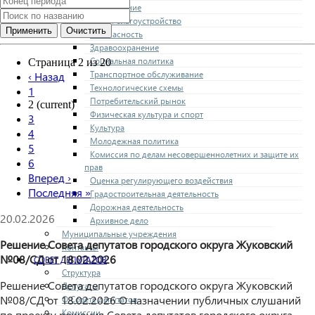
Образование
ЖКХ и благоустройство
Безопасность
Здравоохранение
Социальная политика
Страница 2 из 20
Транспортное обслуживание
‹
Назад
Технологические схемы
1
Потребительский рынок
2
(current)
Физическая культура и спорт
3
Культура
4
Молодежная политика
5
Комиссия по делам несовершеннолетних и защите их
6
прав
Вперед
›
Оценка регулирующего воздействия
Последняя
»
Градостроительная деятельность
Дорожная деятельность
20.02.2026
Архивное дело
Муниципальные учреждения
Решение Совета депутатов городского округа Жуковский
Контакты
№08/СД от 18.02.2026
СОВЕТ ДЕПУТАТОВ
Структура
Решение Совета депутатов городского округа Жуковский
Депутаты
№08/СД от 18.02.2026 О назначении публичных слушаний
О Совете депутатов
Комиссии
по проекту решения Совета депутатов городского округа