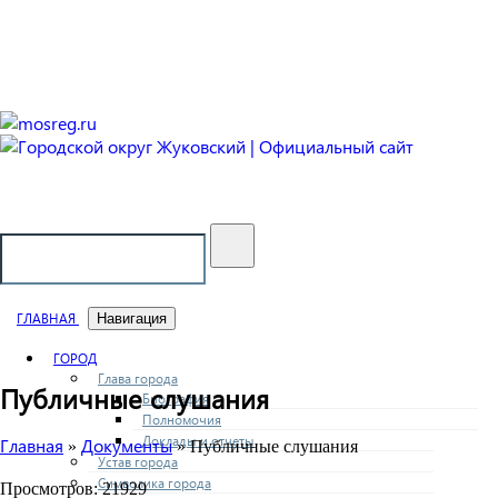
Городской округ Жуковский
Официальный сайт
ГЛАВНАЯ
Навигация
ГОРОД
Глава города
Публичные слушания
Биография
Полномочия
Доклады и отчеты
Главная
Документы
»
» Публичные слушания
Устав города
Символика города
Просмотров: 21929