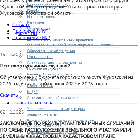
Кадровое обеспечение
Жуковский «Об утверждении Устава городского округа
Приемная
Жуковский Московской области»
Интернет-приемная
Регламент
Скачать
Охрана труда
Приложение №1
ДОКУМЕНТЫ
Приложение №2
Документы по мерам предотвращения
распространения новой коронавирусной инфекции
Общественные обсуждения
19.12.2025
Постановления
Антикоррупционная экспертиза
Протокол публичных слушаний
Публичные слушания
Решения Совета депутатов
Об утверждении бюджета городского округа Жуковский на
Решения ТИК
2026 год и плановый период 2027 и 2028 годов
Решения МТИК
МЦУР
Скачать
Антимонопольный комплаенс
ОБЩЕСТВО И ВЛАСТЬ
Уполномоченный по защите прав
02.12.2025
предпринимателей
Коммерческий найм жилых помещений
ЗАКЛЮЧЕНИЕ ПО РЕЗУЛЬТАТАМ ПУБЛИЧНЫХ СЛУШАНИЙ
Конкурентная среда
ПО СХЕМЕ РАСПОЛОЖЕНИЯ ЗЕМЕЛЬНОГО УЧАСТКА ИЛИ
Противодействие коррупции
ЗЕМЕЛЬНЫХ УЧАСТКОВ НА КАДАСТРОВОМ ПЛАНЕ
Общественные организации