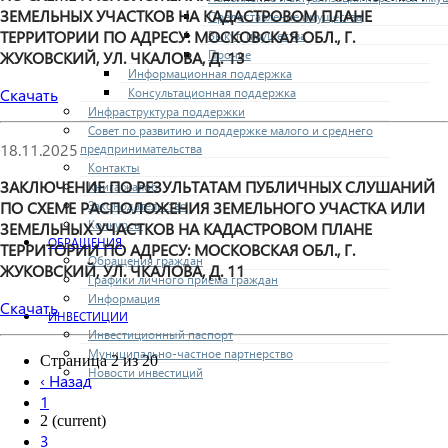
ЗЕМЕЛЬНЫХ УЧАСТКОВ НА КАДАСТРОВОМ ПЛАНЕ
Предоставление имущества
ТЕРРИТОРИИ ПО АДРЕСУ: МОСКОВСКАЯ ОБЛ., Г.
Выкуп имущества
Прочие
ЖУКОВСКИЙ, УЛ. ЧКАЛОВА, Д. 13
Информационная поддержка
Консультационная поддержка
Скачать
Инфраструктура поддержки
Совет по развитию и поддержке малого и среднего
18.11.2025
предпринимательства
Контакты
ЗАКЛЮЧЕНИЕ ПО РЕЗУЛЬТАТАМ ПУБЛИЧНЫХ СЛУШАНИЙ
Книга жалоб
Законодательство
ПО СХЕМЕ РАСПОЛОЖЕНИЯ ЗЕМЕЛЬНОГО УЧАСТКА ИЛИ
Конкурсы
ЗЕМЕЛЬНЫХ УЧАСТКОВ НА КАДАСТРОВОМ ПЛАНЕ
ОБРАЩЕНИЯ
ТЕРРИТОРИИ ПО АДРЕСУ: МОСКОВСКАЯ ОБЛ., Г.
Обращения граждан
ЖУКОВСКИЙ, УЛ. ЧКАЛОВА, Д. 11
Графики личного приема граждан
Информация
Скачать
ИНВЕСТИЦИИ
Инвестиционный паспорт
Муниципально-частное партнерство
Страница 2 из 20
Новости инвестиций
‹
Назад
1
2
(current)
3