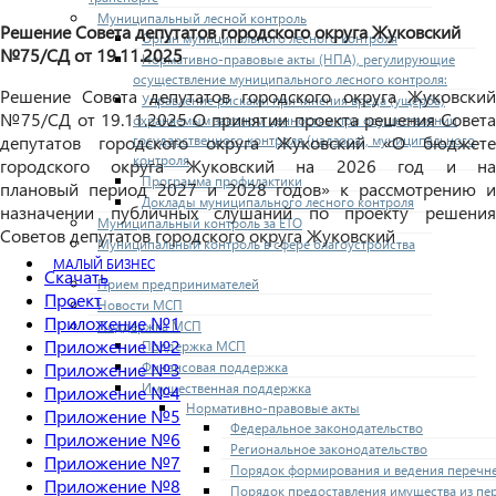
Муниципальный лесной контроль
Решение Совета депутатов городского округа Жуковский
Орган муниципального лесного контроля
№75/СД от 19.11.2025
Нормативно-правовые акты (НПА), регулирующие
осуществление муниципального лесного контроля:
Решение Совета депутатов городского округа Жуковский
Управление рисками причинения вреда (ущерба)
№75/СД от 19.11.2025 О принятии проекта решения Совета
охраняемым законом ценностям при осуществлении
государственного контроля (надзора), муниципального
депутатов городского округа Жуковский «О бюджете
контроля
городского округа
Жуковский на 2026 год и н
Программа профилактики
плановый
период 2027 и 2028 годов» к рассмотрению и
Доклады муниципального лесного контроля
назначении публичных слушаний по проекту решения
Муниципальный контроль за ЕТО
Советов депутатов городского округа Жуковский
Муниципальный контроль в сфере благоустройства
МАЛЫЙ БИЗНЕС
Скачать
Прием предпринимателей
Проект
Новости МСП
Приложение №1
Поддержка МСП
Приложение №2
Поддержка МСП
Финансовая поддержка
Приложение №3
Имущественная поддержка
Приложение №4
Нормативно-правовые акты
Приложение №5
Федеральное законодательство
Приложение №6
Региональное законодательство
Приложение №7
Порядок формирования и ведения перечн
Приложение №8
Порядок предоставления имущества из пе