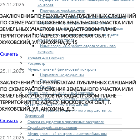
25.11.2025
контроля
Программа профилактики
ЗАКЛЮЧЕНИЕ ПО РЕЗУЛЬТАТАМ ПУБЛИЧНЫХ СЛУШАНИЙ
Перечень сведений и документов, которые могут
ПО СХЕМЕ РАСПОЛОЖЕНИЯ ЗЕМЕЛЬНОГО УЧАСТКА ИЛИ
запрашиваться у контролируемого лица
Доклады муниципального земельного контроля
ЗЕМЕЛЬНЫХ УЧАСТКОВ НА КАДАСТРОВОМ ПЛАНЕ
Проекты нормативно-правовых актов отдела
ТЕРРИТОРИИ ПО АДРЕСУ: МОСКОВСКАЯ ОБЛ., Г.
земельного контроля
ЖУКОВСКИЙ, УЛ. АНОХИНА, Д. 15
Иные сведения о работе отдела земельного
контроля
Скачать
Бюджет для граждан
Росреестр
Муниципальный финансовый контроль
25.11.2025
Нормативные документы
План работ
ЗАКЛЮЧЕНИЕ ПО РЕЗУЛЬТАТАМ ПУБЛИЧНЫХ СЛУШАНИЙ
Отчеты
ПО СХЕМЕ РАСПОЛОЖЕНИЯ ЗЕМЕЛЬНОГО УЧАСТКА ИЛИ
Муниципальный жилищный контроль
ЗЕМЕЛЬНЫХ УЧАСТКОВ НА КАДАСТРОВОМ ПЛАНЕ
Реестр земельных участков с неоформленными
ТЕРРИТОРИИ ПО АДРЕСУ: МОСКОВСКАЯ ОБЛ., Г.
объектами недвижимого имущества
ЖУКОВСКИЙ, УЛ. АНОХИНА, Д. 3
Перечень объектов недвижимого имущества г.о.
Жуковский
Скачать
Списки кандидатов в присяжные заседатели
Служба судебных приставов
Муниципальный контроль на автомобильном
20.11.2025
транспорте