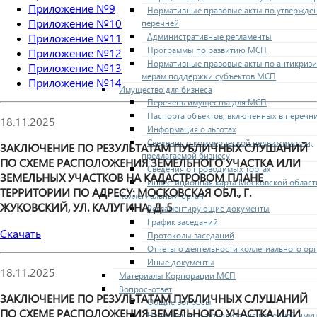
Приложение №9
Нормативные правовые акты по утвержде
Приложение №10
перечней
Административные регламенты
Приложение №11
Программы по развитию МСП
Приложение №12
Нормативные правовые акты по антикриз
Приложение №13
мерам поддержки субъектов МСП
Приложение №14
Имущество для бизнеса
Перечень имущества для МСП
Паспорта объектов, включенных в перечн
18.11.2025
Информация о льготах
Сведения о коммерческой недвижимости,
ЗАКЛЮЧЕНИЕ ПО РЕЗУЛЬТАТАМ ПУБЛИЧНЫХ СЛУШАНИЙ
предлагаемой бизнесу
ПО СХЕМЕ РАСПОЛОЖЕНИЯ ЗЕМЕЛЬНОГО УЧАСТКА ИЛИ
Сведения о проводимых торгах
ЗЕМЕЛЬНЫХ УЧАСТКОВ НА КАДАСТРОВОМ ПЛАНЕ
Инвестиционная карта Московской област
ТЕРРИТОРИИ ПО АДРЕСУ: МОСКОВСКАЯ ОБЛ., Г.
Коллегиальный орган
ЖУКОВСКИЙ, УЛ. КАЛУГИНА, Д. 5
Регламентирующие документы
График заседаний
Скачать
Протоколы заседаний
Отчеты о деятельности коллегиального ор
Иные документы
18.11.2025
Материалы Корпорации МСП
Вопрос-ответ
ЗАКЛЮЧЕНИЕ ПО РЕЗУЛЬТАТАМ ПУБЛИЧНЫХ СЛУШАНИЙ
Общие вопросы
ПО СХЕМЕ РАСПОЛОЖЕНИЯ ЗЕМЕЛЬНОГО УЧАСТКА ИЛИ
Наполнение и актуализация перечней иму