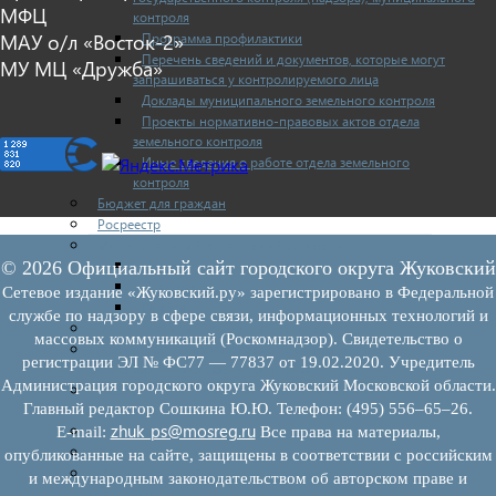
МФЦ
контроля
Программа профилактики
МАУ о/л «Восток-2»
Перечень сведений и документов, которые могут
МУ МЦ «Дружба»
запрашиваться у контролируемого лица
Доклады муниципального земельного контроля
Проекты нормативно-правовых актов отдела
земельного контроля
Иные сведения о работе отдела земельного
контроля
Бюджет для граждан
Росреестр
Муниципальный финансовый контроль
Нормативные документы
© 2026 Официальный сайт городского округа Жуковский
План работ
Сетевое издание «Жуковский.ру» зарегистрировано в Федеральной
Отчеты
службе по надзору в сфере связи, информационных технологий и
Муниципальный жилищный контроль
массовых коммуникаций (Роскомнадзор). Свидетельство о
Реестр земельных участков с неоформленными
регистрации ЭЛ № ФС77 — 77837 от 19.02.2020. Учредитель
объектами недвижимого имущества
Администрация городского округа Жуковский Московской области.
Перечень объектов недвижимого имущества г.о.
Главный редактор Сошкина Ю.Ю. Телефон: (495) 556–65–26.
Жуковский
zhuk_ps@mosreg.ru
Списки кандидатов в присяжные заседатели
E‑mail:
Все права на материалы,
Служба судебных приставов
опубликованные на сайте, защищены в соответствии с российским
Муниципальный контроль на автомобильном
и международным законодательством об авторском праве и
транспорте