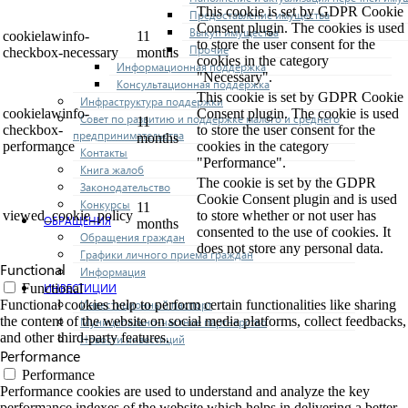
This cookie is set by GDPR Cookie
Предоставление имущества
Consent plugin. The cookies is used
Выкуп имущества
cookielawinfo-
11
to store the user consent for the
Прочие
checkbox-necessary
months
cookies in the category
Информационная поддержка
"Necessary".
Консультационная поддержка
This cookie is set by GDPR Cookie
Инфраструктура поддержки
cookielawinfo-
Consent plugin. The cookie is used
Совет по развитию и поддержке малого и среднего
11
checkbox-
to store the user consent for the
предпринимательства
months
performance
cookies in the category
Контакты
"Performance".
Книга жалоб
The cookie is set by the GDPR
Законодательство
Cookie Consent plugin and is used
Конкурсы
11
viewed_cookie_policy
to store whether or not user has
ОБРАЩЕНИЯ
months
consented to the use of cookies. It
Обращения граждан
does not store any personal data.
Графики личного приема граждан
Functional
Информация
ИНВЕСТИЦИИ
Functional
Инвестиционный паспорт
Functional cookies help to perform certain functionalities like sharing
the content of the website on social media platforms, collect feedbacks,
Муниципально-частное партнерство
and other third-party features.
Новости инвестиций
Performance
Performance
Performance cookies are used to understand and analyze the key
performance indexes of the website which helps in delivering a better