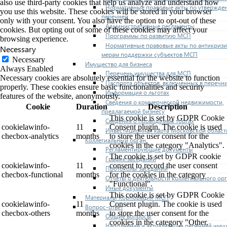
also use third-party cookies that help us analyze and understand how
Нормативные правовые акты по утвержде
you use this website. These cookies will be stored in your browser
перечней
only with your consent. You also have the option to opt-out of these
Административные регламенты
cookies. But opting out of some of these cookies may affect your
Программы по развитию МСП
browsing experience.
Нормативные правовые акты по антикриз
Necessary
мерам поддержки субъектов МСП
Necessary
Имущество для бизнеса
Always Enabled
Перечень имущества для МСП
Necessary cookies are absolutely essential for the website to function
Паспорта объектов, включенных в перечн
properly. These cookies ensure basic functionalities and security
Информация о льготах
features of the website, anonymously.
Сведения о коммерческой недвижимости,
Cookie
Duration
Description
предлагаемой бизнесу
This cookie is set by GDPR Cookie
Сведения о проводимых торгах
cookielawinfo-
11
Consent plugin. The cookie is used
Инвестиционная карта Московской област
checbox-analytics
months
to store the user consent for the
Коллегиальный орган
cookies in the category "Analytics".
Регламентирующие документы
The cookie is set by GDPR cookie
График заседаний
cookielawinfo-
11
consent to record the user consent
Протоколы заседаний
checbox-functional
months
for the cookies in the category
Отчеты о деятельности коллегиального ор
"Functional".
Иные документы
This cookie is set by GDPR Cookie
Материалы Корпорации МСП
cookielawinfo-
11
Consent plugin. The cookie is used
Вопрос-ответ
checbox-others
months
to store the user consent for the
Общие вопросы
cookies in the category "Other.
Наполнение и актуализация перечней иму