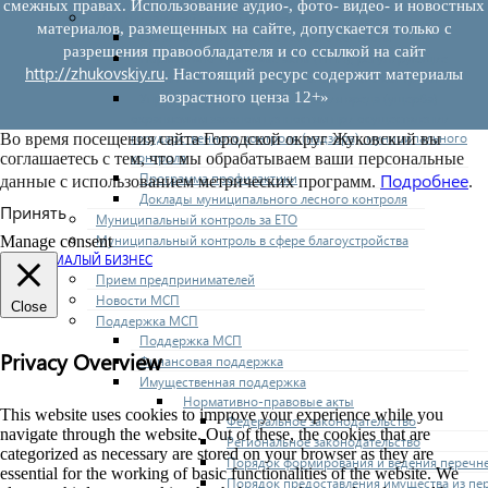
смежных правах. Использование аудио-, фото- видео- и новостных
Муниципальный лесной контроль
материалов, размещенных на сайте, допускается только с
Орган муниципального лесного контроля
разрешения правообладателя и со ссылкой на сайт
Нормативно-правовые акты (НПА), регулирующие
http://zhukovskiy.ru
. Настоящий ресурс содержит материалы
осуществление муниципального лесного контроля:
возрастного ценза 12+»
Управление рисками причинения вреда (ущерба)
охраняемым законом ценностям при осуществлении
государственного контроля (надзора), муниципального
Во время посещения сайта Городской округ Жуковский вы
контроля
соглашаетесь с тем, что мы обрабатываем ваши персональные
Программа профилактики
Подробнее
данные с использованием метрических программ.
.
Доклады муниципального лесного контроля
Принять
Муниципальный контроль за ЕТО
Муниципальный контроль в сфере благоустройства
Manage consent
МАЛЫЙ БИЗНЕС
Прием предпринимателей
Новости МСП
Close
Поддержка МСП
Поддержка МСП
Privacy Overview
Финансовая поддержка
Имущественная поддержка
Нормативно-правовые акты
This website uses cookies to improve your experience while you
Федеральное законодательство
navigate through the website. Out of these, the cookies that are
Региональное законодательство
categorized as necessary are stored on your browser as they are
Порядок формирования и ведения перечн
essential for the working of basic functionalities of the website. We
Порядок предоставления имущества из пе