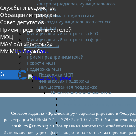
контроля (надзора), муниципального
Службы и ведомства
контроля
Обращения граждан
Программа профилактики
Совет депутатов
Доклады муниципального лесного
контроля
Прием предпринимателей
Муниципальный контроль за ЕТО
МФЦ
Муниципальный контроль в сфере
МАУ о/л «Восток-2»
благоустройства
МУ МЦ «Дружба»
МАЛЫЙ БИЗНЕС
Прием предпринимателей
Новости МСП
Поддержка МСП
Поддержка МСП
Финансовая поддержка
Имущественная поддержка
Нормативно-правовые акты
Федеральное законодательство
Региональное законодательство
Порядок формирования и ведени
Сетевое издание «Жуковский.ру» зарегистрировано в Федерал
перечней
регистрации ЭЛ № ФС77 — 77837 от 19.02.2020. Учредитель Адм
Порядок предоставления имущест
zhuk_ps@mosreg.ru
Все права на материалы, опубликованны
перечней
Использование аудио-, фото- видео- и новостных материалов, ра
Нормативные правовые акты по