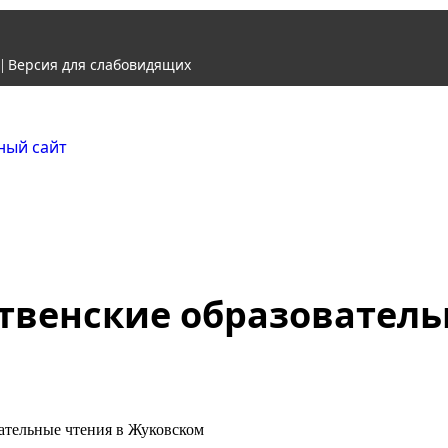
Версия для слабовидящих
|
Городской округ Ж
Официальный сайт
ственские образователь
ательные чтения в Жуковском