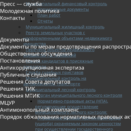
Пресс — служба
Муниципальный финансовый контроль
Нормативные документы
Молодежная политика
План работ
Контакты
Отчеты
Муниципальный жилищный контроль
Реестр земельных участков с
неоформленными объектами недвижимого
Документы
имущества
Документы по мерам предотвращения распростр
Перечень объектов недвижимого
Общественные обсуждения
имущества г.о. Жуковский
Постановления
Списки кандидатов в присяжные
заседатели
Антикоррупционная экспертиза
Служба судебных приставов
Публичные слушания
Муниципальный контроль на
Решения Совета депутатов
автомобильном транспорте
Решения ТИК
Муниципальный лесной контроль
Решения МТИК
Орган муниципального лесного контроля
Нормативно-правовые акты (НПА),
МЦУР
регулирующие осуществление
Антимонопольный комплаенс
муниципального лесного контроля:
Порядок обжалования нормативных правовых ак
Управление рисками причинения вреда
(ущерба) охраняемым законом ценностям
при осуществлении государственного