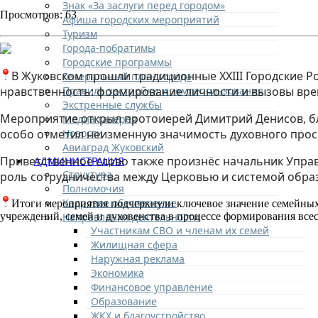
Знак «За заслуги перед городом»
Просмотров: 63
Афиша городских мероприятий
Туризм
Города-побратимы
Городские программы
В Жуковском прошли традиционные XXIII Городские 
Генеральный план города
Правила застройки и землепользования
нравственность: формирование личности и вызовы вре
Экстренные службы
Мероприятие открыл протоиерей Димитрий Денисов, бл
Медиа галерея
Новости
особо отметил неизменную значимость духовного прос
Авиаград Жуковский
Приветственное слово также произнёс начальник Упра
АДМИНИСТРАЦИЯ
Структура
роль сотрудничества между Церковью и системой обра
Полномочия
Кадровое обеспечение
Итоги мероприятия подчеркнули ключевое значение семейных
Направления деятельности
учреждений, семей и духовенства в процессе формирования вс
Участникам СВО и членам их семей
Жилищная сфера
Наружная реклама
Экономика
Финансовое управление
Образование
ЖКХ и благоустройство