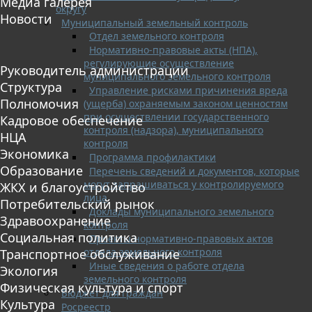
Медиа галерея
округу
Новости
Муниципальный земельный контроль
Отдел земельного контроля
Нормативно-правовые акты (НПА),
регулирующие осуществление
Руководитель администрации
муниципального земельного контроля
Структура
Управление рисками причинения вреда
Полномочия
(ущерба) охраняемым законом ценностям
при осуществлении государственного
Кадровое обеспечение
контроля (надзора), муниципального
НЦА
контроля
Экономика
Программа профилактики
Образование
Перечень сведений и документов, которые
могут запрашиваться у контролируемого
ЖКХ и благоустройство
лица
Потребительский рынок
Доклады муниципального земельного
Здравоохранение
контроля
Социальная политика
Проекты нормативно-правовых актов
отдела земельного контроля
Транспортное обслуживание
Иные сведения о работе отдела
Экология
земельного контроля
Физическая культура и спорт
Бюджет для граждан
Культура
Росреестр