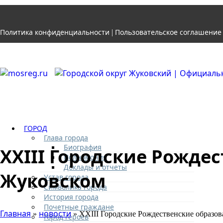
Политика конфиденциальности
Пользовательское соглашение
|
ГОРОД
Глава города
Биография
XXIII Городские Рожде
Полномочия
Доклады и отчеты
Жуковском
Устав города
Символика города
История города
Почетные граждане
Главная
новости
»
» XXIII Городские Рождественские образов
Город героев