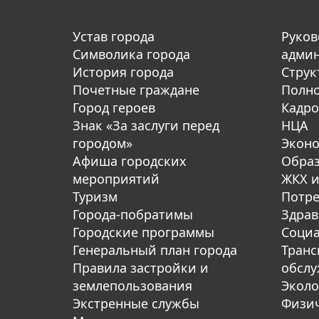
Устав города
Руков
Символика города
адми
История города
Струк
Почетные граждане
Полн
Город героев
Кадро
Знак «За заслуги перед
НЦА
городом»
Экон
Афиша городских
Обра
мероприятий
ЖКХ и
Туризм
Потре
Города-побратимы
Здрав
Городские программы
Социа
Генеральный план города
Транс
Правила застройки и
обсл
землепользования
Эколо
Экстренные службы
Физич