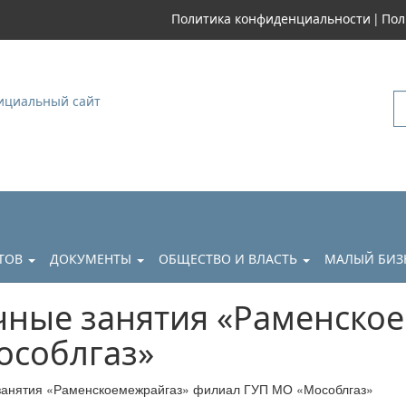
|
Политика конфиденциальности
Пол
уковский
АТОВ
ДОКУМЕНТЫ
ОБЩЕСТВО И ВЛАСТЬ
МАЛЫЙ БИЗ
чные занятия «Раменско
особлгаз»
занятия «Раменскоемежрайгаз» филиал ГУП МО «Мособлгаз»