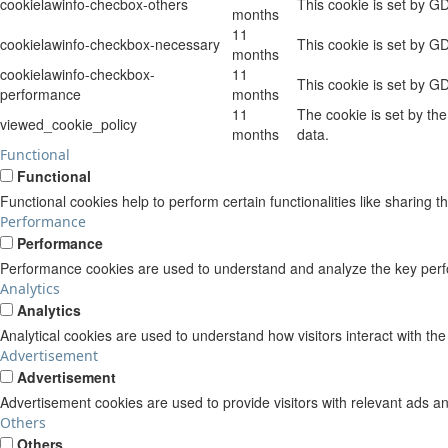
cookielawinfo-checbox-others
This cookie is set by G
months
11
cookielawinfo-checkbox-necessary
This cookie is set by G
months
cookielawinfo-checkbox-
11
This cookie is set by G
performance
months
11
The cookie is set by th
viewed_cookie_policy
months
data.
Functional
Functional
Functional cookies help to perform certain functionalities like sharing t
Performance
Performance
Performance cookies are used to understand and analyze the key perform
Analytics
Analytics
Analytical cookies are used to understand how visitors interact with the
Advertisement
Advertisement
Advertisement cookies are used to provide visitors with relevant ads a
Others
Others