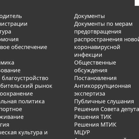
одитель
Документы
нистрации
Документы по мерам
тура
предотвращения
омочия
распространения ново
вое обеспечение
коронавирусной
инфекции
омика
Общественные
зование
обсуждения
 благоустройство
Постановления
бительский рынок
Антикоррупционная
оохранение
экспертиза
льная политика
Публичные слушания
портное
Решения Совета депут
уживание
Решения ТИК
гия
Решения МТИК
еская культура и
МЦУР