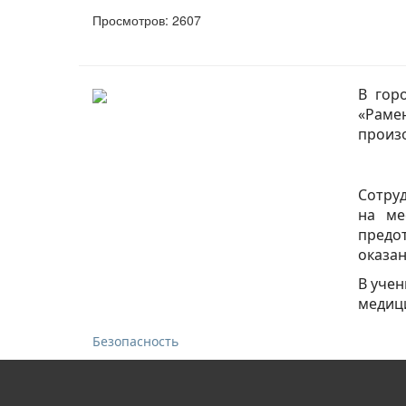
Просмотров: 2607
В гор
«Раме
произо
Сотруд
на ме
предо
оказа
В учен
медици
Безопасность