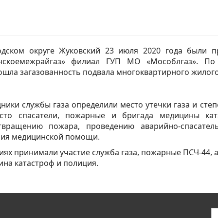
одском округе Жуковский 23 июля 2020 года были п
нскоемежрайгаз» филиал ГУП МО «Мособлгаз». По 
шла загазованность подвала многоквартирного жилого д
ники службы газа определили место утечки газа и сте
сто спасатели, пожарные и бригада медицины ка
твращению пожара, проведению аварийно-спасател
ния медицинской помощи.
иях принимали участие служба газа, пожарные ПСЧ-44,
на катастроф и полиция.