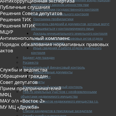
Антикоррупционная экспертиза
Управление рисками причинения вреда (ущерба)
охраняемым законом ценностям при
Публичные слушания
осуществлении государственного контроля
Решения Совета депутатов
(надзора), муниципального контроля
Решения ТИК
Программа профилактики
Перечень сведений и документов, которые могут
Решения МТИК
запрашиваться у контролируемого лица
МЦУР
Доклады муниципального земельного контроля
Антимонопольный комплаенс
Проекты нормативно-правовых актов отдела
земельного контроля
Порядок обжалования нормативных правовых
Иные сведения о работе отдела земельного
актов
контроля
Бюджет для граждан
Росреестр
Муниципальный финансовый контроль
Службы и ведомства
Нормативные документы
Обращения граждан
План работ
Совет депутатов
Отчеты
Муниципальный жилищный контроль
Прием предпринимателей
Реестр земельных участков с неоформленными
МФЦ
объектами недвижимого имущества
МАУ о/л «Восток-2»
Перечень объектов недвижимого имущества г.о.
Жуковский
МУ МЦ «Дружба»
Списки кандидатов в присяжные заседатели
Служба судебных приставов