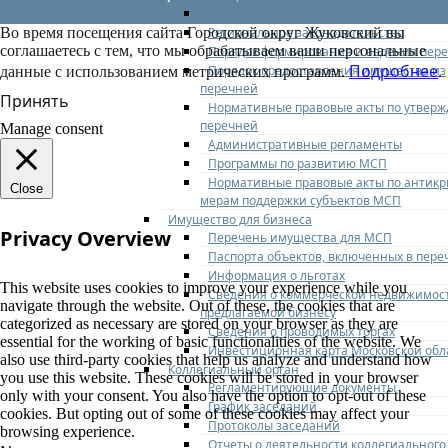
Федеральное законодательство
Региональное законодательство
Во время посещения сайта Городской округ Жуковский вы
соглашаетесь с тем, что мы обрабатываем ваши персональные
Порядок формирования и ведения пер
Подробнее
Порядок предоставления имущества из
данные с использованием метрических программ.
.
перечней
Принять
Нормативные правовые акты по утвер
перечней
Manage consent
Административные регламенты
Программы по развитию МСП
Нормативные правовые акты по антик
Close
мерам поддержки субъектов МСП
Имущество для бизнеса
Privacy Overview
Перечень имущества для МСП
Паспорта объектов, включенных в пере
Информация о льготах
This website uses cookies to improve your experience while you
Сведения о коммерческой недвижимос
navigate through the website. Out of these, the cookies that are
предлагаемой бизнесу
categorized as necessary are stored on your browser as they are
Сведения о проводимых торгах
essential for the working of basic functionalities of the website. We
Инвестиционная карта Московской обл
also use third-party cookies that help us analyze and understand how
Коллегиальный орган
you use this website. These cookies will be stored in your browser
Регламентирующие документы
only with your consent. You also have the option to opt-out of these
График заседаний
cookies. But opting out of some of these cookies may affect your
Протоколы заседаний
browsing experience.
Отчеты о деятельности коллегиального