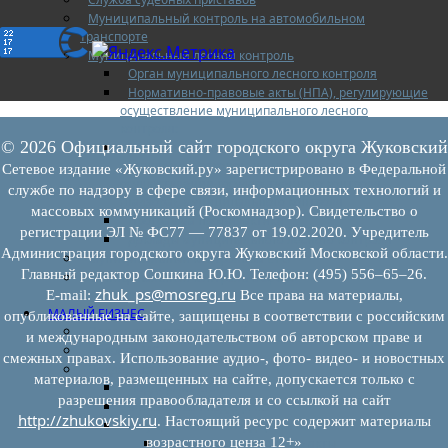
Муниципальный контроль на автомобильном
транспорте
Муниципальный лесной контроль
Орган муниципального лесного контроля
Нормативно-правовые акты (НПА), регулирующие
осуществление муниципального лесного
контроля:
© 2026 Официальный сайт городского округа Жуковский
Управление рисками причинения вреда (ущерба)
охраняемым законом ценностям при
Сетевое издание «Жуковский.ру» зарегистрировано в Федеральной
осуществлении государственного контроля
службе по надзору в сфере связи, информационных технологий и
(надзора), муниципального контроля
массовых коммуникаций (Роскомнадзор). Свидетельство о
Программа профилактики
регистрации ЭЛ № ФС77 — 77837 от 19.02.2020. Учредитель
Доклады муниципального лесного контроля
Администрация городского округа Жуковский Московской области.
Муниципальный контроль за ЕТО
Главный редактор Сошкина Ю.Ю. Телефон: (495) 556–65–26.
Муниципальный контроль в сфере
zhuk_ps@mosreg.ru
благоустройства
E‑mail:
Все права на материалы,
МАЛЫЙ БИЗНЕС
опубликованные на сайте, защищены в соответствии с российским
Прием предпринимателей
и международным законодательством об авторском праве и
Новости МСП
смежных правах. Использование аудио-, фото- видео- и новостных
Поддержка МСП
материалов, размещенных на сайте, допускается только с
Поддержка МСП
разрешения правообладателя и со ссылкой на сайт
Финансовая поддержка
http://zhukovskiy.ru
. Настоящий ресурс содержит материалы
Имущественная поддержка
возрастного ценза 12+»
Нормативно-правовые акты