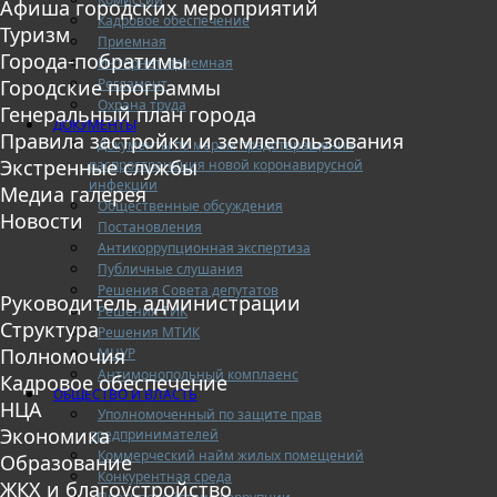
Афиша городских мероприятий
Кадровое обеспечение
Туризм
Приемная
Города-побратимы
Интернет-приемная
Регламент
Городские программы
Охрана труда
Генеральный план города
ДОКУМЕНТЫ
Правила застройки и землепользования
Документы по мерам предотвращения
Экстренные службы
распространения новой коронавирусной
инфекции
Медиа галерея
Общественные обсуждения
Новости
Постановления
Антикоррупционная экспертиза
Публичные слушания
Решения Совета депутатов
Руководитель администрации
Решения ТИК
Структура
Решения МТИК
Полномочия
МЦУР
Антимонопольный комплаенс
Кадровое обеспечение
ОБЩЕСТВО И ВЛАСТЬ
НЦА
Уполномоченный по защите прав
Экономика
предпринимателей
Коммерческий найм жилых помещений
Образование
Конкурентная среда
ЖКХ и благоустройство