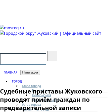
Городской округ Жуковский
Официальный сайт
ГЛАВНАЯ
Навигация
ГОРОД
Глава города
Судебные приставы Жуковского
Биография
Полномочия
проводят приём граждан по
Доклады и отчеты
Устав города
предварительной записи
Символика города