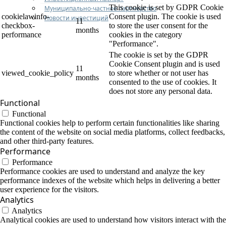
This cookie is set by GDPR Cookie
Муниципально-частное партнерство
cookielawinfo-
Consent plugin. The cookie is used
Новости инвестиций
11
checkbox-
to store the user consent for the
months
performance
cookies in the category
"Performance".
The cookie is set by the GDPR
Cookie Consent plugin and is used
11
viewed_cookie_policy
to store whether or not user has
months
consented to the use of cookies. It
does not store any personal data.
Functional
Functional
Functional cookies help to perform certain functionalities like sharing
the content of the website on social media platforms, collect feedbacks,
and other third-party features.
Performance
Performance
Performance cookies are used to understand and analyze the key
performance indexes of the website which helps in delivering a better
user experience for the visitors.
Analytics
Analytics
Analytical cookies are used to understand how visitors interact with the