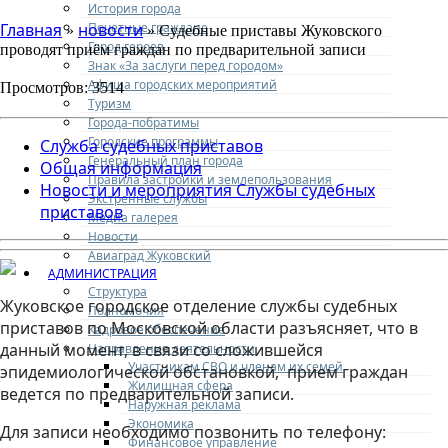
История города
Почетные граждане
Главная
новости
»
» Судебные приставы Жуковского
Город героев
проводят приём граждан по предварительной записи
Знак «За заслуги перед городом»
Афиша городских мероприятий
Просмотров: 3514
Туризм
Города-побратимы
Городские программы
Служба судебных приставов
Генеральный план города
Общая информация
Правила застройки и землепользования
Новости и мероприятия Службы судебных
Экстренные службы
приставов
Медиа галерея
Новости
Авиаград Жуковский
АДМИНИСТРАЦИЯ
Структура
Жуковское городское отделение службы судебных
Полномочия
приставов по Московской области разъясняет, что в
Кадровое обеспечение
данный момент, в связи со сложившейся
Направления деятельности
Участникам СВО и членам их семей
эпидемиологической обстановкой, прием граждан
Жилищная сфера
ведется по предварительной записи.
Наружная реклама
Экономика
Для записи необходимо позвонить по телефону:
Финансовое управление