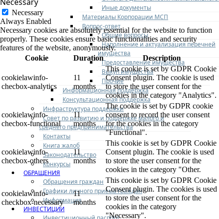
Necessary
Иные документы
Necessary
Материалы Корпорации МСП
Always Enabled
Вопрос-ответ
Necessary cookies are absolutely essential for the website to function
Общие вопросы
properly. These cookies ensure basic functionalities and security
Наполнение и актуализация перечней
features of the website, anonymously.
имущества
Cookie
Duration
Description
Предоставление имущества
This cookie is set by GDPR Cookie
Выкуп имущества
cookielawinfo-
11
Consent plugin. The cookie is used
Прочие
checbox-analytics
months
to store the user consent for the
Информационная поддержка
cookies in the category "Analytics".
Консультационная поддержка
The cookie is set by GDPR cookie
Инфраструктура поддержки
cookielawinfo-
11
consent to record the user consent
Совет по развитию и поддержке малого и
checbox-functional
months
for the cookies in the category
среднего предпринимательства
"Functional".
Контакты
This cookie is set by GDPR Cookie
Книга жалоб
cookielawinfo-
11
Consent plugin. The cookie is used
Законодательство
checbox-others
months
to store the user consent for the
Конкурсы
cookies in the category "Other.
ОБРАЩЕНИЯ
This cookie is set by GDPR Cookie
Обращения граждан
Consent plugin. The cookies is used
Графики личного приема граждан
cookielawinfo-
11
to store the user consent for the
Информация
checkbox-necessary
months
cookies in the category
ИНВЕСТИЦИИ
"Necessary".
Инвестиционный паспорт