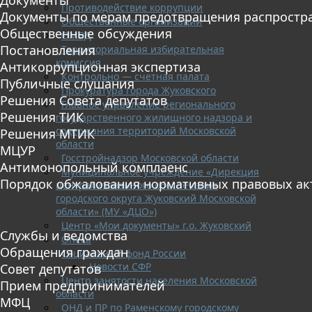
Противодействие коррупции
Документы по мерам предотвращения распростр
Общественные организации
Общественные обсуждения
ОМВД
Постановления
Территориальная избирательная
комиссия
Антикоррупционная экспертиза
Контрольно — счетная палата
Публичные слушания
Прокуратура города Жуковского
Решения Совета депутатов
Главное управление регионального
Решения ТИК
государственного жилищного надзора и
содержания территорий Московской
Решения МТИК
области
МЦУР
Госстройнадзор Московской области
Антимонопольный комплаенс
Муниципальное учреждение «Дирекция
Порядок обжалования нормативных правовых ак
централизованного обеспечения
городского округа Жуковский Московской
области» (МУ «ДЦО»)
Центр «Мои документы» г.о. Жуковский
Службы и ведомства
Опека
Обращения граждан
Социальный фонд России
Новости СФР
Совет депутатов
Центр занятости населения Московской
Прием предпринимателей
области
МФЦ
ОНД и ПР по Раменскому городскому