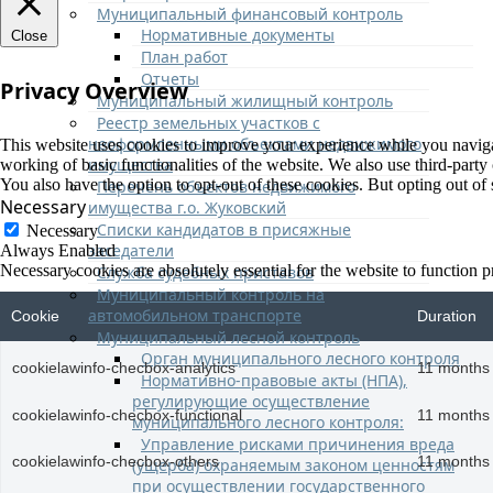
Муниципальный финансовый контроль
Нормативные документы
Close
План работ
Отчеты
Privacy Overview
Муниципальный жилищный контроль
Реестр земельных участков с
неоформленными объектами недвижимого
This website uses cookies to improve your experience while you navigate
имущества
working of basic functionalities of the website. We also use third-part
You also have the option to opt-out of these cookies. But opting out o
Перечень объектов недвижимого
Necessary
имущества г.о. Жуковский
Списки кандидатов в присяжные
Necessary
заседатели
Always Enabled
Necessary cookies are absolutely essential for the website to function p
Служба судебных приставов
Муниципальный контроль на
автомобильном транспорте
Cookie
Duration
Муниципальный лесной контроль
Орган муниципального лесного контроля
cookielawinfo-checbox-analytics
11 months
Нормативно-правовые акты (НПА),
регулирующие осуществление
cookielawinfo-checbox-functional
11 months
муниципального лесного контроля:
Управление рисками причинения вреда
cookielawinfo-checbox-others
11 months
(ущерба) охраняемым законом ценностям
при осуществлении государственного