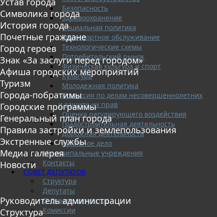
Устав города
Безопасность
Символика города
Здравоохранение
История города
Социальная политика
Почетные граждане
Транспортное обслуживание
Технологические схемы
Город героев
Потребительский рынок
Знак «За заслуги перед городом»
Физическая культура и спорт
Афиша городских мероприятий
Культура
Туризм
Молодежная политика
Города-побратимы
Комиссия по делам несовершеннолетних
и защите их прав
Городские программы
Оценка регулирующего воздействия
Генеральный план города
Градостроительная деятельность
Правила застройки и землепользования
Дорожная деятельность
Экстренные службы
Архивное дело
Медиа галерея
Муниципальные учреждения
Контакты
Новости
СОВЕТ ДЕПУТАТОВ
Структура
Депутаты
Руководитель администрации
О Совете депутатов
Комиссии
Структура