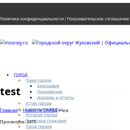
Политика конфиденциальности
Пользовательское соглашение
|
ГОРОД
Глава города
Биография
test
Полномочия
Доклады и отчеты
Устав города
Символика города
Главная
Новости ОМВД
»
» test
История города
Почетные граждане
Просмотров: 2475
Город героев