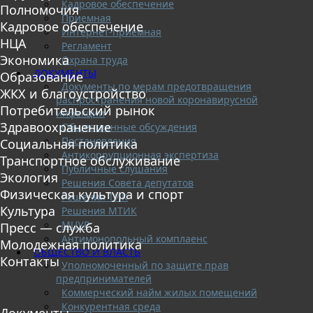
Кадровое обеспечение
Полномочия
Приемная
Кадровое обеспечение
Интернет-приемная
НЦА
Регламент
Экономика
Охрана труда
ДОКУМЕНТЫ
Образование
Документы по мерам предотвращения
ЖКХ и благоустройство
распространения новой коронавирусной
Потребительский рынок
инфекции
Здравоохранение
Общественные обсуждения
Постановления
Социальная политика
Антикоррупционная экспертиза
Транспортное обслуживание
Публичные слушания
Экология
Решения Совета депутатов
Физическая культура и спорт
Решения ТИК
Культура
Решения МТИК
МЦУР
Пресс — служба
Антимонопольный комплаенс
Молодежная политика
ОБЩЕСТВО И ВЛАСТЬ
Контакты
Уполномоченный по защите прав
предпринимателей
Коммерческий найм жилых помещений
Конкурентная среда
Документы