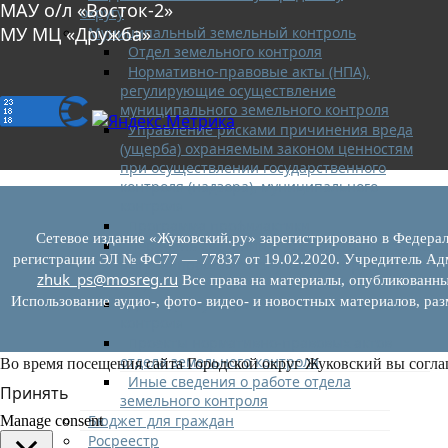
МАУ о/л «Восток-2»
округу
МУ МЦ «Дружба»
Муниципальный земельный контроль
Отдел земельного контроля
Нормативно-правовые акты (НПА),
регулирующие осуществление
муниципального земельного контроля
Управление рисками причинения вреда
(ущерба) охраняемым законом ценностям
при осуществлении государственного
контроля (надзора), муниципального
контроля
Программа профилактики
Сетевое издание «Жуковский.ру» зарегистрировано в Федерал
Перечень сведений и документов, которые
регистрации ЭЛ № ФС77 — 77837 от 19.02.2020. Учредитель Адм
могут запрашиваться у контролируемого
zhuk_ps@mosreg.ru
Все права на материалы, опубликованны
лица
Использование аудио-, фото- видео- и новостных материалов, ра
Доклады муниципального земельного
контроля
Проекты нормативно-правовых актов
отдела земельного контроля
Во время посещения сайта Городской округ Жуковский вы согла
Иные сведения о работе отдела
Принять
земельного контроля
Бюджет для граждан
Manage consent
Росреестр