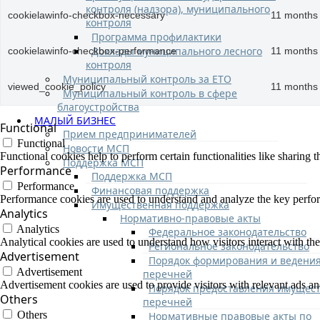
контроля (надзора), муниципального
cookielawinfo-checkbox-necessary
11 months
контроля
Программа профилактики
Доклады муниципального лесного
cookielawinfo-checkbox-performance
11 months
контроля
Муниципальный контроль за ЕТО
viewed_cookie_policy
11 months
Муниципальный контроль в сфере
благоустройства
МАЛЫЙ БИЗНЕС
Functional
Прием предпринимателей
Functional
Новости МСП
Functional cookies help to perform certain functionalities like sharing t
Поддержка МСП
Performance
Поддержка МСП
Performance
Финансовая поддержка
Performance cookies are used to understand and analyze the key performa
Имущественная поддержка
Analytics
Нормативно-правовые акты
Analytics
Федеральное законодательство
Analytical cookies are used to understand how visitors interact with the
Региональное законодательство
Advertisement
Порядок формирования и ведени
Advertisement
перечней
Advertisement cookies are used to provide visitors with relevant ads a
Порядок предоставления имущест
Others
перечней
Others
Нормативные правовые акты по