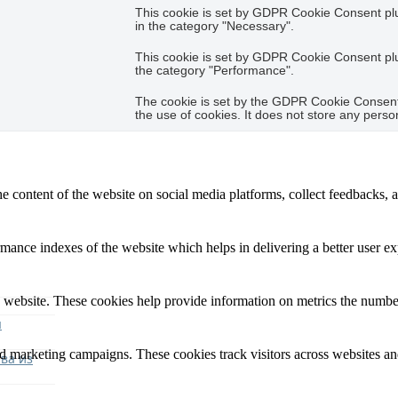
This cookie is set by GDPR Cookie Consent plug
in the category "Necessary".
This cookie is set by GDPR Cookie Consent plug
the category "Performance".
The cookie is set by the GDPR Cookie Consent 
the use of cookies. It does not store any perso
he content of the website on social media platforms, collect feedbacks, a
nce indexes of the website which helps in delivering a better user expe
 website. These cookies help provide information on metrics the number o
я
nd marketing campaigns. These cookies track visitors across websites an
ва из