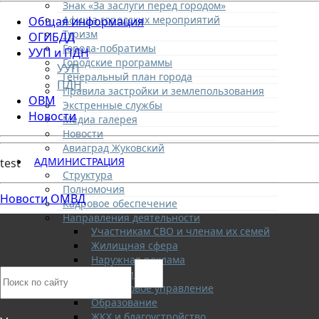
Знак «За заслуги перед городом»
Афиша городских мероприятий
Общая информация
Туризм
ОГИБДД
Города-побратимы
УУП и ПДН
Городские программы
УУП
Генеральный план города
ПДН
Правила застройки и землепользования
ОВМ
Экстренные службы
Новости
Медиа галерея
Новости
Авиаград Жуковский
АДМИНИСТРАЦИЯ
test
Структура
Полномочия
Новости ОМВД
Кадровое обеспечение
Направления деятельности
Участникам СВО и членам их семей
Жилищная сфера
Наружная реклама
Экономика
Финансовое управление
Образование
ЖКХ и благоустройство