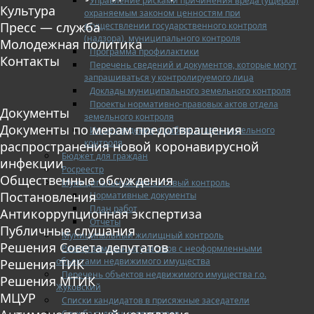
Управление рисками причинения вреда (ущерба)
Культура
охраняемым законом ценностям при
Пресс — служба
осуществлении государственного контроля
(надзора), муниципального контроля
Молодежная политика
Программа профилактики
Контакты
Перечень сведений и документов, которые могут
запрашиваться у контролируемого лица
Доклады муниципального земельного контроля
Проекты нормативно-правовых актов отдела
Документы
земельного контроля
Документы по мерам предотвращения
Иные сведения о работе отдела земельного
контроля
распространения новой коронавирусной
Бюджет для граждан
инфекции
Росреестр
Общественные обсуждения
Муниципальный финансовый контроль
Постановления
Нормативные документы
План работ
Антикоррупционная экспертиза
Отчеты
Публичные слушания
Муниципальный жилищный контроль
Решения Совета депутатов
Реестр земельных участков с неоформленными
объектами недвижимого имущества
Решения ТИК
Перечень объектов недвижимого имущества г.о.
Решения МТИК
Жуковский
МЦУР
Списки кандидатов в присяжные заседатели
Служба судебных приставов