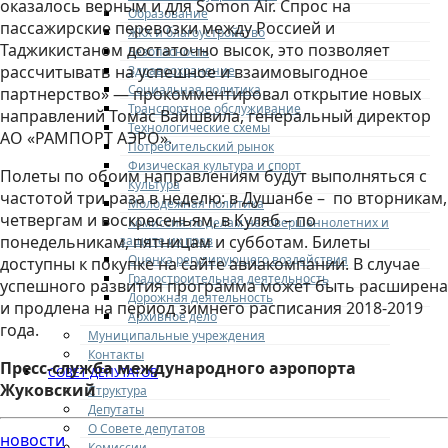
оказалось верным и для Somon Air. Спрос на
Образование
пассажирские перевозки между Россией и
ЖКХ и благоустройство
Таджикистаном достаточно высок, это позволяет
Безопасность
рассчитывать на успешное и взаимовыгодное
Здравоохранение
Социальная политика
партнерство» — прокомментировал открытие новых
Транспортное обслуживание
направлений Томас Вайшвила, генеральный директор
Технологические схемы
АО «РАМПОРТ АЭРО».
Потребительский рынок
Физическая культура и спорт
Полеты по обоим направлениям будут выполняться с
Культура
частотой три раза в неделю: в Душанбе – по вторникам,
Молодежная политика
четвергам и воскресеньям, в Куляб – по
Комиссия по делам несовершеннолетних и
понедельникам, пятницам и субботам. Билеты
защите их прав
Оценка регулирующего воздействия
доступны к покупке на сайте авиакомпании. В случае
Градостроительная деятельность
успешного развития программа может быть расширена
Дорожная деятельность
и продлена на период зимнего расписания 2018-2019
Архивное дело
года.
Муниципальные учреждения
Контакты
Пресс-служба международного аэропорта
СОВЕТ ДЕПУТАТОВ
Жуковский
Структура
Депутаты
О Совете депутатов
новости
Комиссии