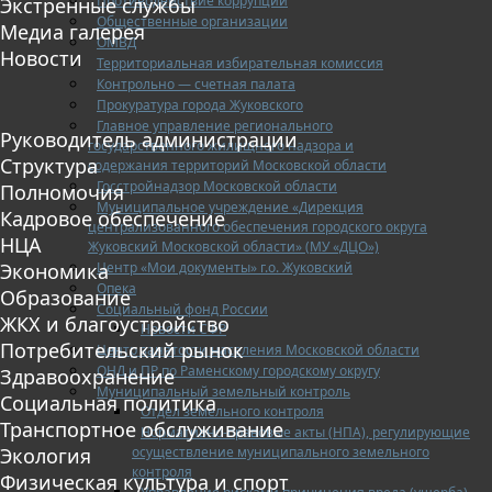
Противодействие коррупции
Экстренные службы
Общественные организации
Медиа галерея
ОМВД
Новости
Территориальная избирательная комиссия
Контрольно — счетная палата
Прокуратура города Жуковского
Главное управление регионального
Руководитель администрации
государственного жилищного надзора и
Структура
содержания территорий Московской области
Госстройнадзор Московской области
Полномочия
Муниципальное учреждение «Дирекция
Кадровое обеспечение
централизованного обеспечения городского округа
НЦА
Жуковский Московской области» (МУ «ДЦО»)
Центр «Мои документы» г.о. Жуковский
Экономика
Опека
Образование
Социальный фонд России
ЖКХ и благоустройство
Новости СФР
Потребительский рынок
Центр занятости населения Московской области
ОНД и ПР по Раменскому городскому округу
Здравоохранение
Муниципальный земельный контроль
Социальная политика
Отдел земельного контроля
Транспортное обслуживание
Нормативно-правовые акты (НПА), регулирующие
осуществление муниципального земельного
Экология
контроля
Физическая культура и спорт