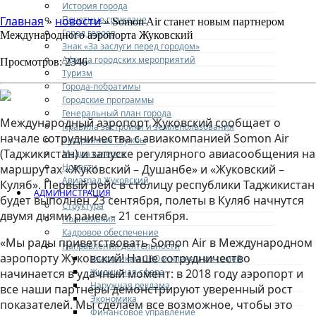
История города
Почетные граждане
Главная
новости
»
» Somon Air станет новым партнером
Город героев
Международного аэропорта Жуковский
Знак «За заслуги перед городом»
Афиша городских мероприятий
Просмотров: 2346
Туризм
Города-побратимы
Городские программы
Генеральный план города
Международный аэропорт Жуковский сообщает о
Правила застройки и землепользования
начале сотрудничества с авиакомпанией Somon Air
Экстренные службы
(Таджикистан) и запуске регулярного авиасообщения на
Медиа галерея
Новости
маршрутах «Жуковский – Душанбе» и «Жуковский –
Авиаград Жуковский
Куляб». Первый рейс в столицу республики Таджикистан
АДМИНИСТРАЦИЯ
будет выполнен 23 сентября, полеты в Куляб начнутся
Структура
двумя днями ранее – 21 сентября.
Полномочия
Кадровое обеспечение
«Мы рады приветствовать Somon Air в Международном
Направления деятельности
аэропорту Жуковский! Наше сотрудничество
Участникам СВО и членам их семей
Жилищная сфера
начинается в удачный момент: в 2018 году аэропорт и
Наружная реклама
все наши партнеры демонстрируют уверенный рост
Экономика
показателей. Мы сделаем все возможное, чтобы это
Финансовое управление