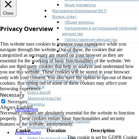
Иные документы
Материалы Корпорации МСП
Close
Вопрос-ответ
Общие вопросы
Privacy Overview
Наполнение и актуализация перечней
имущества
Предоставление имущества
This website uses cookies to improve your experience while you
Выкуп имущества
navigate through the website. Out of these, the cookies that are
Прочие
categorized as necessary are stored on your browser as they are
Информационная поддержка
essential for the working of basic functionalities of the website. We
Консультационная поддержка
also use third-party cookies that help us analyze and understand how
Инфраструктура поддержки
you use this website. These cookies will be stored in your browser
Совет по развитию и поддержке малого и
only with your consent. You also have the option to opt-out of these
среднего предпринимательства
cookies. But opting out of some of these cookies may affect your
Контакты
browsing experience.
Книга жалоб
Necessary
Законодательство
Necessary
Конкурсы
Always Enabled
ОБРАЩЕНИЯ
Necessary cookies are absolutely essential for the website to function
Обращения граждан
properly. These cookies ensure basic functionalities and security
Графики личного приема граждан
features of the website, anonymously.
Информация
Cookie
Duration
Description
ИНВЕСТИЦИИ
This cookie is set by GDPR Cookie
Инвестиционный паспорт