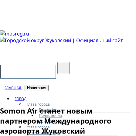
Городской округ Жуковский
Официальный сайт
ГЛАВНАЯ
Навигация
ГОРОД
Глава города
Somon Air станет новым
Биография
Полномочия
партнером Международного
Доклады и отчеты
Устав города
аэропорта Жуковский
Символика города