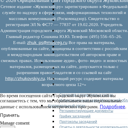
© 2026 Официальный сайт городского округа Жуковский
Федеральное законодательство
Сетевое издание «Жуковский.ру» зарегистрировано в Федеральной
Региональное законодательство
службе по надзору в сфере связи, информационных технологий и
Порядок формирования и ведения пер
массовых коммуникаций (Роскомнадзор). Свидетельство о
Порядок предоставления имущества из
регистрации ЭЛ № ФС77 — 77837 от 19.02.2020. Учредитель
перечней
Нормативные правовые акты по утвер
Администрация городского округа Жуковский Московской области.
перечней
Главный редактор Сошкина Ю.Ю. Телефон: (495) 556–65–26.
Административные регламенты
zhuk_ps@mosreg.ru
E‑mail:
Все права на материалы,
Программы по развитию МСП
опубликованные на сайте, защищены в соответствии с российским
Нормативные правовые акты по антик
и международным законодательством об авторском праве и
мерам поддержки субъектов МСП
смежных правах. Использование аудио-, фото- видео- и новостных
Имущество для бизнеса
материалов, размещенных на сайте, допускается только с
Перечень имущества для МСП
разрешения правообладателя и со ссылкой на сайт
Паспорта объектов, включенных в пере
http://zhukovskiy.ru
Информация о льготах
. Настоящий ресурс содержит материалы
Сведения о коммерческой недвижимос
возрастного ценза 12+»
предлагаемой бизнесу
Сведения о проводимых торгах
Во время посещения сайта Городской округ Жуковский вы
Инвестиционная карта Московской обл
соглашаетесь с тем, что мы обрабатываем ваши персональные
Коллегиальный орган
Подробнее
данные с использованием метрических программ.
.
Регламентирующие документы
Принять
График заседаний
Протоколы заседаний
Manage consent
Отчеты о деятельности коллегиального