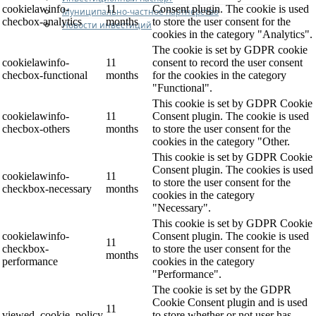
cookielawinfo-
11
Consent plugin. The cookie is used
Муниципально-частное партнерство
checbox-analytics
months
to store the user consent for the
Новости инвестиций
cookies in the category "Analytics".
The cookie is set by GDPR cookie
cookielawinfo-
11
consent to record the user consent
checbox-functional
months
for the cookies in the category
"Functional".
This cookie is set by GDPR Cookie
cookielawinfo-
11
Consent plugin. The cookie is used
checbox-others
months
to store the user consent for the
cookies in the category "Other.
This cookie is set by GDPR Cookie
Consent plugin. The cookies is used
cookielawinfo-
11
to store the user consent for the
checkbox-necessary
months
cookies in the category
"Necessary".
This cookie is set by GDPR Cookie
cookielawinfo-
Consent plugin. The cookie is used
11
checkbox-
to store the user consent for the
months
performance
cookies in the category
"Performance".
The cookie is set by the GDPR
Cookie Consent plugin and is used
11
viewed_cookie_policy
to store whether or not user has