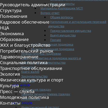
Иные документы
Руководитель администрации
Материалы Корпорации МСП
Структура
Вопрос-ответ
Полномочия
Общие вопросы
Кадровое обеспечение
Наполнение и актуализация перечней
имущества
НЦА
Предоставление имущества
Экономика
Выкуп имущества
Образование
Прочие
ЖКХ и благоустройство
Информационная поддержка
Консультационная поддержка
Потребительский рынок
Инфраструктура поддержки
Здравоохранение
Совет по развитию и поддержке малого и
Социальная политика
среднего предпринимательства
Контакты
Транспортное обслуживание
Книга жалоб
Экология
Законодательство
Физическая культура и спорт
Конкурсы
Культура
ОБРАЩЕНИЯ
Обращения граждан
Пресс — служба
Графики личного приема граждан
Молодежная политика
Информация
Контакты
ИНВЕСТИЦИИ
Инвестиционный паспорт