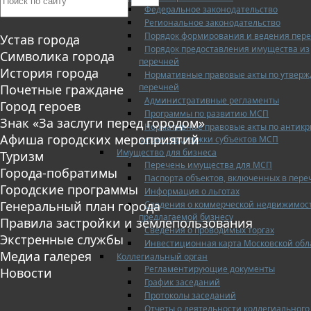
Федеральное законодательство
Региональное законодательство
Порядок формирования и ведения пер
Устав города
Порядок предоставления имущества из
Символика города
перечней
История города
Нормативные правовые акты по утвер
перечней
Почетные граждане
Административные регламенты
Город героев
Программы по развитию МСП
Знак «За заслуги перед городом»
Нормативные правовые акты по антик
Афиша городских мероприятий
мерам поддержки субъектов МСП
Имущество для бизнеса
Туризм
Перечень имущества для МСП
Города-побратимы
Паспорта объектов, включенных в пере
Городские программы
Информация о льготах
Генеральный план города
Сведения о коммерческой недвижимос
предлагаемой бизнесу
Правила застройки и землепользования
Сведения о проводимых торгах
Экстренные службы
Инвестиционная карта Московской обл
Медиа галерея
Коллегиальный орган
Регламентирующие документы
Новости
График заседаний
Протоколы заседаний
Отчеты о деятельности коллегиального