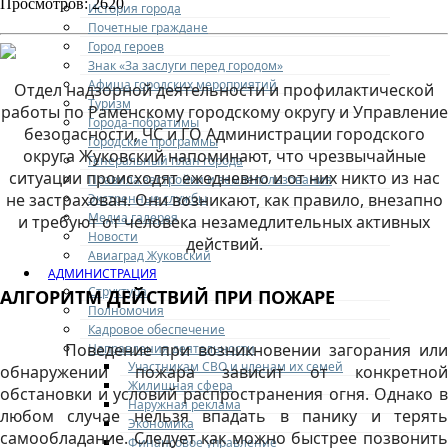
Просмотров: 2620
История города
Почетные граждане
Город героев
Знак «За заслуги перед городом»
Афиша городских мероприятий
Отдел надзорной деятельности и профилактической
Туризм
работы по Раменскому городскому округу и Управление
Города-побратимы
безопасности, ЧС и ГО Администрации городского
Городские программы
округа Жуковский напоминают, что чрезвычайные
Генеральный план города
ситуации происходят ежедневно и от них никто из нас
Правила застройки и землепользования
не застрахован. Они возникают, как правило, внезапно
Экстренные службы
Медиа галерея
и требуют от человека незамедлительных активных
Новости
действий.
Авиаград Жуковский
АДМИНИСТРАЦИЯ
Структура
АЛГОРИТМ ДЕЙСТВИЙ ПРИ ПОЖАРЕ
Полномочия
Кадровое обеспечение
Поведение при возникновении загорания или
Направления деятельности
Участникам СВО и членам их семей
обнаружении пожара зависит от конкретной
Жилищная сфера
обстановки и условий распространения огня. Однако в
Наружная реклама
любом случае нельзя впадать в панику и терять
Экономика
самообладание. Следует как можно быстрее позвонить
Финансовое управление