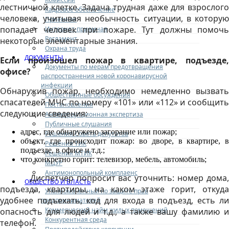
лестничной клетке. Задача трудная даже для взрослого
Кадровое обеспечение
человека, учитывая необычность ситуации, в которую
Приемная
попадает человек при пожаре. Тут должны помочь
Интернет-приемная
Регламент
некоторые элементарные знания.
Охрана труда
ДОКУМЕНТЫ
Если произошел пожар в квартире, подъезде,
Документы по мерам предотвращения
офисе?
распространения новой коронавирусной
инфекции
Обнаружив пожар, необходимо немедленно вызвать
Общественные обсуждения
спасателей МЧС по номеру «101» или «112» и сообщить
Постановления
следующие сведения:
Антикоррупционная экспертиза
Публичные слушания
адрес, где обнаружено загорание или пожар;
Решения Совета депутатов
объект, где происходит пожар: во дворе, в квартире, в
Решения ТИК
подъезде, в офисе и т.д.;
Решения МТИК
что конкретно горит: телевизор, мебель, автомобиль;
МЦУР
Антимонопольный комплаенс
Диспетчер попросит вас уточнить: номер дома,
ОБЩЕСТВО И ВЛАСТЬ
подъезда, квартиры, на каком этаже горит, откуда
Уполномоченный по защите прав
удобнее подъехать, код для входа в подъезд, есть ли
предпринимателей
Коммерческий найм жилых помещений
опасность для людей и т.д., а также вашу фамилию и
Конкурентная среда
телефон.