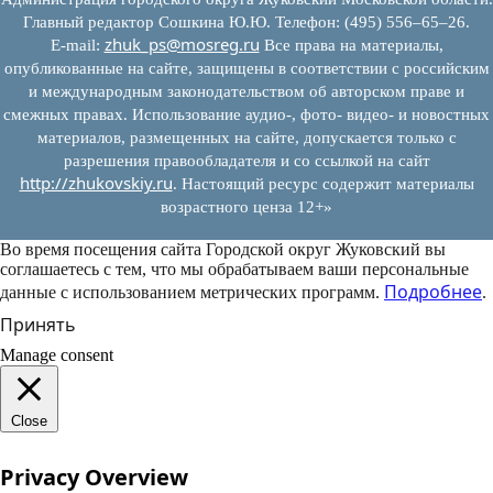
Главный редактор Сошкина Ю.Ю. Телефон: (495) 556–65–26.
zhuk_ps@mosreg.ru
E‑mail:
Все права на материалы,
опубликованные на сайте, защищены в соответствии с российским
и международным законодательством об авторском праве и
смежных правах. Использование аудио-, фото- видео- и новостных
материалов, размещенных на сайте, допускается только с
разрешения правообладателя и со ссылкой на сайт
http://zhukovskiy.ru
. Настоящий ресурс содержит материалы
возрастного ценза 12+»
Во время посещения сайта Городской округ Жуковский вы
соглашаетесь с тем, что мы обрабатываем ваши персональные
Подробнее
данные с использованием метрических программ.
.
Принять
Manage consent
Close
Privacy Overview