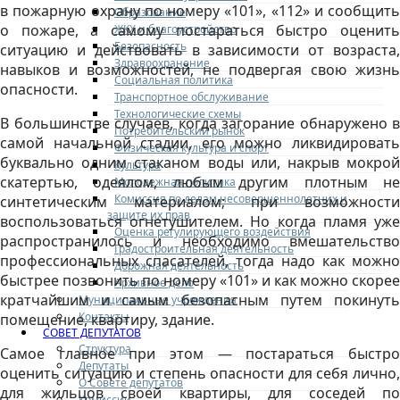
в пожарную охрану по номеру «101», «112» и сообщить
Образование
о пожаре, а самому постараться быстро оценить
ЖКХ и благоустройство
Безопасность
ситуацию и действовать в зависимости от возраста,
Здравоохранение
навыков и возможностей, не подвергая свою жизнь
Социальная политика
опасности.
Транспортное обслуживание
Технологические схемы
В большинстве случаев, когда загорание обнаружено в
Потребительский рынок
самой начальной стадии, его можно ликвидировать
Физическая культура и спорт
буквально одним стаканом воды или, накрыв мокрой
Культура
скатертью, одеялом, любым другим плотным не
Молодежная политика
Комиссия по делам несовершеннолетних и
синтетическим материалом; при возможности
защите их прав
воспользоваться огнетушителем. Но когда пламя уже
Оценка регулирующего воздействия
распространилось и необходимо вмешательство
Градостроительная деятельность
профессиональных спасателей, тогда надо как можно
Дорожная деятельность
быстрее позвонить по номеру «101» и как можно скорее
Архивное дело
кратчайшим и самым безопасным путем покинуть
Муниципальные учреждения
Контакты
помещение, квартиру, здание.
СОВЕТ ДЕПУТАТОВ
Структура
Самое главное при этом — постараться быстро
Депутаты
оценить ситуацию и степень опасности для себя лично,
О Совете депутатов
для жильцов своей квартиры, для соседей по
Комиссии