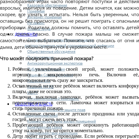
разнообразных играх часто повторяют поступки и действия
Кадровое обеспечение
взрослых, имитируя их поведение. Детям хочется, как можно
Приемная
скорее, все узнать и испытать. Нельзя быть уверенным, что
Интернет-приемная
оставшись без присмотра, он не решит поиграть с опасными
Регламент
приборами. Родители должны помнить, что оставлять детей
Охрана труда
одних очень опасно. В случае пожара малыш не сможет
ДОКУМЕНТЫ
самостоятельно выбраться. Помните, что спасаясь от огня и
Документы по мерам предотвращения
распространения новой коронавирусной инфекции
дыма, дети обычно прячутся в укромном месте.
Общественные обсуждения
Постановления
Что может послужить причиной пожара?
Антикоррупционная экспертиза
Ребёнок, увлечённый своей игрой, может положить
Публичные слушания
игрушку в микроволновую печь. Включив её,
Решения Совета депутатов
микроволновая печь сразу же заискриться.
Решения ТИК
Оставленный на кухне ребёнок может включить конфорку
Решения МТИК
плиты, даже не осознав это.
МЦУР
Включая, выключая лампочки, ребёнок может вызвать
Антимонопольный комплаенс
перенапряжение в сети. Лампочка может взорваться и
ОБЩЕСТВО И ВЛАСТЬ
стать причиной пожара.
Уполномоченный по защите прав
Оставленные свечи после детского праздника или ухода
предпринимателей
гостей, могут сжечь весь этаж.
Коммерческий найм жилых помещений
Пробегающий ребёнок может опрокинуть работающий
Конкурентная среда
утюг на ковёр, тот загорится моментально.
Противодействие коррупции
Дети любят играть с проводами. Если ребёнок перегрызёт
Общественные организации