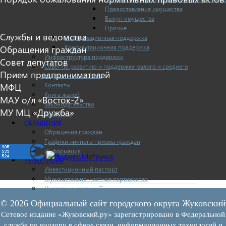
Предоставление имущества
Выкуп имущества
Прочие
Службы и ведомства
Информационная поддержка
Обращения граждан
Консультационная поддержка
Инфраструктура поддержки
Совет депутатов
Совет по развитию и поддержке малого и среднего
Прием предпринимателей
предпринимательства
МФЦ
Контакты
Книга жалоб
МАУ о/л «Восток-2»
Законодательство
МУ МЦ «Дружба»
Конкурсы
ОБРАЩЕНИЯ
Обращения граждан
Графики личного приема граждан
Информация
ИНВЕСТИЦИИ
Инвестиционный паспорт
Муниципально-частное партнерство
Новости инвестиций
© 2026 Официальный сайт городского округа Жуковский
Сетевое издание «Жуковский.ру» зарегистрировано в Федеральной
службе по надзору в сфере связи, информационных технологий и