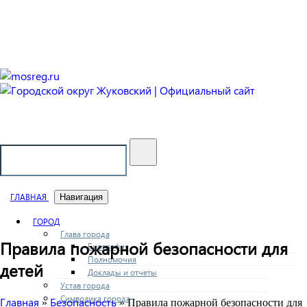
Городской округ Жуковский
Официальный сайт
ГЛАВНАЯ
Навигация
ГОРОД
Глава города
Правила пожарной безопасности для
Биография
Полномочия
детей
Доклады и отчеты
Устав города
Символика города
Главная
Безопасность
»
» Правила пожарной безопасности для