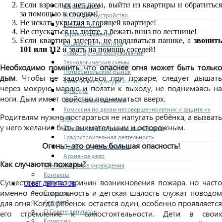
Если взрослых нет дома, выйти из квартиры и обратиться
Образование
за помощью к соседям!
ЖКХ и благоустройство
Не искать укрытия в горящей квартире!
Безопасность
Не спускаться на лифте, а бежать вниз по лестнице!
Здравоохранение
Если квартира заперта, не поддаваться панике, а
звонить
Социальная политика
101 или 112
и звать на помощь соседей!
Транспортное обслуживание
Технологические схемы
Необходимо помнить
, что
опаснее огня может быть тольк
Потребительский рынок
дым
. Чтобы не задохнуться при пожаре, следует дышать
Физическая культура и спорт
через мокрую марлю и ползти к выходу, не поднимаясь на
Культура
ноги. Дым имеет свойство подниматься вверх.
Молодежная политика
Комиссия по делам несовершеннолетних и защите их
Родителям нужно постараться не напугать ребёнка, а вызвать
прав
у него желание быть внимательным и осторожным.
Оценка регулирующего воздействия
Градостроительная деятельность
Огонь – это очень большая опасность!
Дорожная деятельность
Архивное дело
Как случаются пожары?
Муниципальные учреждения
Контакты
Существует много причин возникновения пожара, но часто
СОВЕТ ДЕПУТАТОВ
именно неосторожность и детская шалость служат поводом
Структура
для огня. Когда ребенок остается один, особенно проявляется
Депутаты
О Совете депутатов
его стремление к самостоятельности. Дети в своих
Комиссии