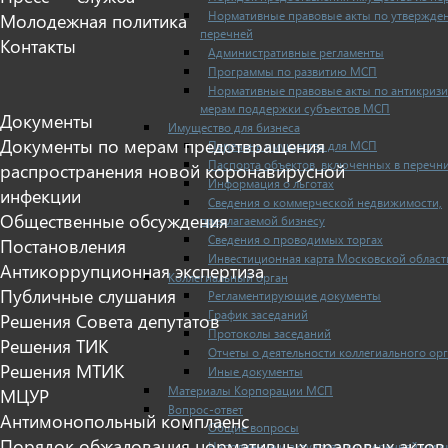
Нормативные правовые акты по утвержде
Молодежная политика
перечней
Контакты
Административные регламенты
Программы по развитию МСП
Нормативные правовые акты по антикриз
мерам поддержки субъектов МСП
Документы
Имущество для бизнеса
Документы по мерам предотвращения
Перечень имущества для МСП
Паспорта объектов, включенных в перечн
распространения новой коронавирусной
Информация о льготах
инфекции
Сведения о коммерческой недвижимости,
Общественные обсуждения
предлагаемой бизнесу
Сведения о проводимых торгах
Постановления
Инвестиционная карта Московской област
Антикоррупционная экспертиза
Коллегиальный орган
Публичные слушания
Регламентирующие документы
График заседаний
Решения Совета депутатов
Протоколы заседаний
Решения ТИК
Отчеты о деятельности коллегиального ор
Решения МТИК
Иные документы
Материалы Корпорации МСП
МЦУР
Вопрос-ответ
Антимонопольный комплаенс
Общие вопросы
Порядок обжалования нормативных правовых актов
Наполнение и актуализация перечней иму