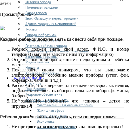
История города
детей
Почетные граждане
Город героев
Просмотров: 2676
Знак «За заслуги перед городом»
Афиша городских мероприятий
Туризм
Города-побратимы
Каждый ребенок должен знать как вести себя при пожаре:
Городские программы
Генеральный план города
Ребёнок должен знать свой адрес, Ф.И.О. и номер
Правила застройки и землепользования
телефона! (выучите вместе с ним эту информацию)
Экстренные службы
Огнеопасные приборы храните в недоступном от ребёнка
Медиа галерея
месте.
Новости
Показывайте своим примером, что вы выключаете
Авиаград Жуковский
электроприборы, особенно мелкие приборы (утюг, фен,
АДМИНИСТРАЦИЯ
кофеварка, чайник и т.д.)
Структура
Расскажите, что в деревне или на даче без взрослых нельзя,
Полномочия
подходить и включать обогревательные приборы (камины,
Кадровое обеспечение
батареи).
Направления деятельности
Не забывайте напомнить, что «спички – детям не
Участникам СВО и членам их семей
игрушка»!
Жилищная сфера
Ребенок должен знать, что делать, если он видит пламя:
Наружная реклама
Экономика
Не притрагиваться к огню, а звать на помощь взрослых!
Финансовое управление