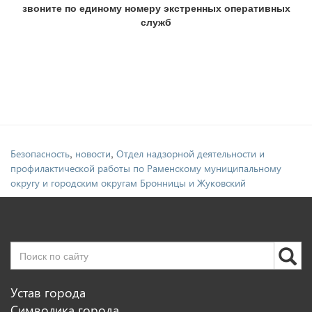
звоните по единому номеру экстренных оперативных
служб
,
,
Безопасность
новости
Отдел надзорной деятельности и
профилактической работы по Раменскому муниципальному
округу и городским округам Бронницы и Жуковский
Устав города
Символика города