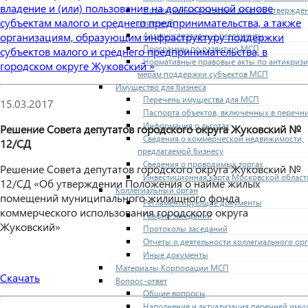
владение и (или) пользование на долгосрочной основе
Нормативные правовые акты по утвержде
субъектам малого и среднего предпринимательства, а также
перечней
Административные регламенты
организациям, образующим инфраструктуру поддержки
Программы по развитию МСП
субъектов малого и среднего предпринимательства, в
Нормативные правовые акты по антикриз
городском округе Жуковский »
мерам поддержки субъектов МСП
Имущество для бизнеса
Перечень имущества для МСП
15.03.2017
Паспорта объектов, включенных в перечн
Информация о льготах
Решение Совета депутатов городского округа Жуковский №
Сведения о коммерческой недвижимости,
12/СД
предлагаемой бизнесу
Сведения о проводимых торгах
Решение Совета депутатов городского округа Жуковский №
Инвестиционная карта Московской област
12/СД «Об утверждении Положения о найме жилых
Коллегиальный орган
помещений муниципального жилищного фонда
Регламентирующие документы
коммерческого использования городского округа
График заседаний
Жуковский»
Протоколы заседаний
Отчеты о деятельности коллегиального ор
Иные документы
Материалы Корпорации МСП
Скачать
Вопрос-ответ
Общие вопросы
Наполнение и актуализация перечней иму