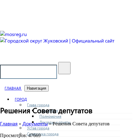
Городской округ Жуковский
Официальный сайт
ГЛАВНАЯ
Навигация
ГОРОД
Глава города
Решения Совета депутатов
Биография
Полномочия
Доклады и отчеты
Главная
Документы
»
» Решения Совета депутатов
Устав города
Символика города
Просмотров: 47669