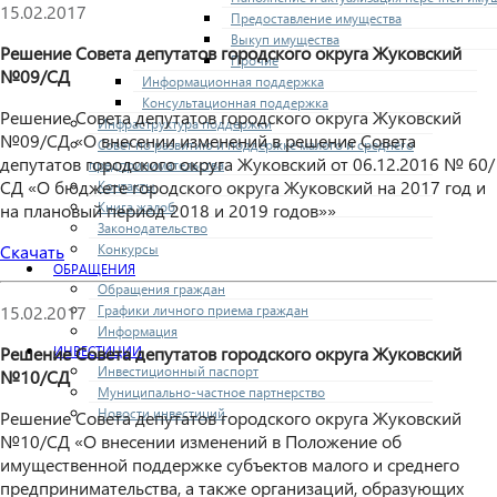
15.02.2017
Предоставление имущества
Выкуп имущества
Решение Совета депутатов городского округа Жуковский
Прочие
№09/СД
Информационная поддержка
Консультационная поддержка
Решение Совета депутатов городского округа Жуковский
Инфраструктура поддержки
№09/СД «О внесении изменений в решение Совета
Совет по развитию и поддержке малого и среднего
депутатов городского округа Жуковский от 06.12.2016 № 60/
предпринимательства
СД «О бюджете городского округа Жуковский на 2017 год и
Контакты
Книга жалоб
на плановый период 2018 и 2019 годов»»
Законодательство
Конкурсы
Скачать
ОБРАЩЕНИЯ
Обращения граждан
Графики личного приема граждан
15.02.2017
Информация
ИНВЕСТИЦИИ
Решение Совета депутатов городского округа Жуковский
Инвестиционный паспорт
№10/СД
Муниципально-частное партнерство
Новости инвестиций
Решение Совета депутатов городского округа Жуковский
№10/СД «О внесении изменений в Положение об
имущественной поддержке субъектов малого и среднего
предпринимательства, а также организаций, образующих