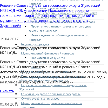
контроля
Решение Совета депутатов городского округа Жуковский
Программа профилактики
№22/СД «Об утверждении Положения о передаче
Перечень сведений и документов, которые могут
гражданами приватизированных жилых помещений в
запрашиваться у контролируемого лица
муниципальную собственность городского округа
Доклады муниципального земельного контроля
Жуковский»
Проекты нормативно-правовых актов отдела
земельного контроля
Иные сведения о работе отдела земельного
19.04.2017
контроля
Бюджет для граждан
Решение Совета депутатов городского округа Жуковский
Росреестр
№21/СД
Муниципальный финансовый контроль
Нормативные документы
Решение Совета депутатов городского округа Жуковский
План работ
№21/СД «О внесении изменений в решение Совета
Отчеты
депутатов городского округа Жуковский от 06.12.2016 № 60/
Муниципальный жилищный контроль
Реестр земельных участков с неоформленными
СД «О бюджете городского округа Жуковский на 2017 год и
объектами недвижимого имущества
на плановый период 2018 и 2019 годов»»
Перечень объектов недвижимого имущества г.о.
Жуковский
Скачать
Списки кандидатов в присяжные заседатели
Служба судебных приставов
Муниципальный контроль на автомобильном
05.04.2017
транспорте