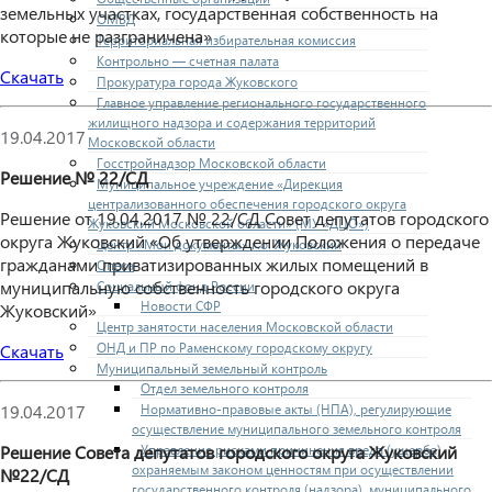
земельных участках, государственная собственность на
ОМВД
которые не разграничена»
Территориальная избирательная комиссия
Контрольно — счетная палата
Скачать
Прокуратура города Жуковского
Главное управление регионального государственного
жилищного надзора и содержания территорий
19.04.2017
Московской области
Госстройнадзор Московской области
Решение № 22/СД
Муниципальное учреждение «Дирекция
централизованного обеспечения городского округа
Решение от 19.04.2017 № 22/СД Совет депутатов городского
Жуковский Московской области» (МУ «ДЦО»)
округа Жуковский «Об утверждении Положения о передаче
Центр «Мои документы» г.о. Жуковский
гражданами приватизированных жилых помещений в
Опека
муниципальную собственность городского округа
Социальный фонд России
Новости СФР
Жуковский»
Центр занятости населения Московской области
ОНД и ПР по Раменскому городскому округу
Скачать
Муниципальный земельный контроль
Отдел земельного контроля
Нормативно-правовые акты (НПА), регулирующие
19.04.2017
осуществление муниципального земельного контроля
Управление рисками причинения вреда (ущерба)
Решение Совета депутатов городского округа Жуковский
охраняемым законом ценностям при осуществлении
№22/СД
государственного контроля (надзора), муниципального