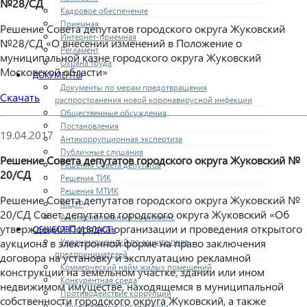
№28/СД
Кадровое обеспечение
Приемная
Решение Совета депутатов городского округа Жуковский
Интернет-приемная
№28/СД «О внесении изменений в Положение о
Регламент
муниципальной казне городского округа Жуковский
Охрана труда
Московской области»
ДОКУМЕНТЫ
Документы по мерам предотвращения
Скачать
распространения новой коронавирусной инфекции
Общественные обсуждения
Постановления
19.04.2017
Антикоррупционная экспертиза
Публичные слушания
Решение Совета депутатов городского округа Жуковский №
Решения Совета депутатов
20/СД
Решения ТИК
Решения МТИК
Решение Совета депутатов городского округа Жуковский №
МЦУР
20/СД Совет депутатов городского округа Жуковский «Об
Антимонопольный комплаенс
утверждении Порядка организации и проведения открытого
ОБЩЕСТВО И ВЛАСТЬ
Уполномоченный по защите прав
аукциона в электронной форме на право заключения
предпринимателей
договора на установку и эксплуатацию рекламной
Коммерческий найм жилых помещений
конструкции на земельном участке, здании или ином
Конкурентная среда
недвижимом имуществе, находящемся в муниципальной
Противодействие коррупции
собственности городского округа Жуковский, а также
Общественные организации