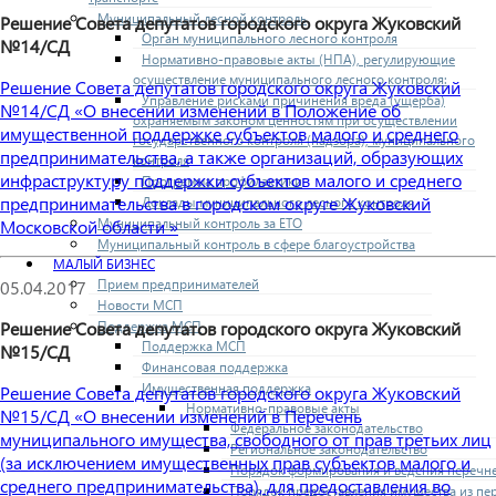
Муниципальный лесной контроль
Решение Совета депутатов городского округа Жуковский
Орган муниципального лесного контроля
№14/СД
Нормативно-правовые акты (НПА), регулирующие
осуществление муниципального лесного контроля:
Решение Совета депутатов городского округа Жуковский
Управление рисками причинения вреда (ущерба)
№14/СД «О внесении изменений в Положение об
охраняемым законом ценностям при осуществлении
имущественной поддержке субъектов малого и среднего
государственного контроля (надзора), муниципального
предпринимательства, а также организаций, образующих
контроля
инфраструктуру поддержки субъектов малого и среднего
Программа профилактики
предпринимательства в городском округе Жуковский
Доклады муниципального лесного контроля
Муниципальный контроль за ЕТО
Московской области »
Муниципальный контроль в сфере благоустройства
МАЛЫЙ БИЗНЕС
Прием предпринимателей
05.04.2017
Новости МСП
Поддержка МСП
Решение Совета депутатов городского округа Жуковский
Поддержка МСП
№15/СД
Финансовая поддержка
Имущественная поддержка
Решение Совета депутатов городского округа Жуковский
Нормативно-правовые акты
№15/СД «О внесении изменений в Перечень
Федеральное законодательство
муниципального имущества, свободного от прав третьих лиц
Региональное законодательство
(за исключением имущественных прав субъектов малого и
Порядок формирования и ведения перечн
среднего предпринимательства), для предоставления во
Порядок предоставления имущества из пе