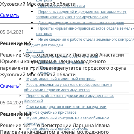
контроля
Жуковский Московской области
Программа профилактики
Перечень сведений и документов, которые могут
Скачать
запрашиваться у контролируемого лица
Доклады муниципального земельного контроля
Проекты нормативно-правовых актов отдела земель
05.04.2021
контроля
Иные сведения о работе отдела земельного контрол
Решение №5
Бюджет для граждан
Росреестр
Решение №5 — о регистрации Лизаковой Анастасии
Муниципальный финансовый контроль
Юрьевны кандидатом в члены молодежного
Нормативные документы
парламента при Совете депутатов городского округа
План работ
Отчеты
Жуковский Московской области
Муниципальный жилищный контроль
Реестр земельных участков с неоформленными
Скачать
объектами недвижимого имущества
Перечень объектов недвижимого имущества г.о.
Жуковский
05.04.2021
Списки кандидатов в присяжные заседатели
Служба судебных приставов
Решение №4
Муниципальный контроль на автомобильном
транспорте
Решение №4 — о регистрации Ларцына Ивана
Муниципальный лесной контроль
Павловича кандидатом в члены молодежного