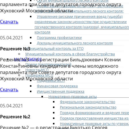
Орган муниципального лесного контроля
парламента при Совете депутатов городского округа
Нормативно-правовые акты (НПА), регулирующие
Жуковский Московской области
осуществление муниципального лесного контроля:
Управление рисками причинения вреда (ущерба)
Скачать
охраняемым законом ценностям при осуществлении
государственного контроля (надзора), муниципальног
контроля
05.04.2021
Программа профилактики
Доклады муниципального лесного контроля
Решение №3
Муниципальный контроль за ЕТО
Муниципальный контроль в сфере благоустройства
Решение №3 — о регистрации Бильдзюкевич Ксении
МАЛЫЙ БИЗНЕС
Прием предпринимателей
Константиновны кандидатом в члены молодежного
Новости МСП
парламента при Совете депутатов городского округа
Поддержка МСП
Жуковский Московской области
Поддержка МСП
Финансовая поддержка
Скачать
Имущественная поддержка
Нормативно-правовые акты
Федеральное законодательство
05.04.2021
Региональное законодательство
Порядок формирования и ведения пер
Решение №2
Порядок предоставления имущества из
Нормативные правовые акты по утвер
Решение №2 — о регистрации Букотько Сергея
перечней