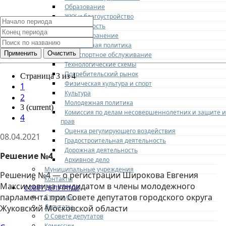
Образование
ЖКХ и благоустройство
Безопасность
Здравоохранение
Социальная политика
Транспортное обслуживание
Технологические схемы
Потребительский рынок
Страница 3 из 4
Физическая культура и спорт
1
Культура
2
Молодежная политика
3
(current)
Комиссия по делам несовершеннолетних и защите и
4
прав
Оценка регулирующего воздействия
08.04.2021
Градостроительная деятельность
Дорожная деятельность
Решение №4
Архивное дело
Муниципальные учреждения
Решение №4 — о регистрации Широкова Евгения
Контакты
Максимовича кандидатом в члены молодежного
СОВЕТ ДЕПУТАТОВ
парламента при Совете депутатов городского округа
Структура
Депутаты
Жуковский Московской области
О Совете депутатов
Комиссии