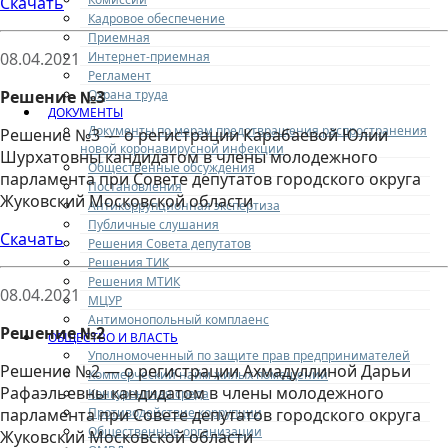
Скачать
Кадровое обеспечение
Приемная
Интернет-приемная
08.04.2021
Регламент
Охрана труда
Решение №3
ДОКУМЕНТЫ
Документы по мерам предотвращения распространения
Решение №3 — о регистрации Карабаевой Юлии
новой коронавирусной инфекции
Шурхатовны кандидатом в члены молодежного
Общественные обсуждения
парламента при Совете депутатов городского округа
Постановления
Жуковский Московской области
Антикоррупционная экспертиза
Публичные слушания
Скачать
Решения Совета депутатов
Решения ТИК
Решения МТИК
08.04.2021
МЦУР
Антимонопольный комплаенс
Решение №2
ОБЩЕСТВО И ВЛАСТЬ
Уполномоченный по защите прав предпринимателей
Решение №2 — о регистрации Ахмадуллиной Дарьи
Коммерческий найм жилых помещений
Рафаэльевны кандидатом в члены молодежного
Конкурентная среда
Противодействие коррупции
парламента при Совете депутатов городского округа
Общественные организации
Жуковский Московской области