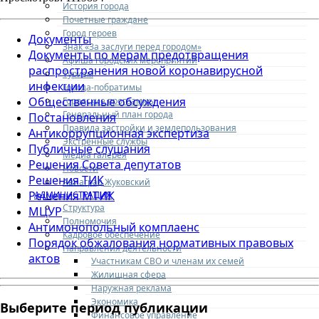
История города
Почетные граждане
Город героев
Документы
Знак «За заслуги перед городом»
Документы по мерам предотвращения
Афиша городских мероприятий
распространения новой коронавирусной
Туризм
инфекции
Города-побратимы
Общественные обсуждения
Городские программы
Генеральный план города
Постановления
Правила застройки и землепользования
Антикоррупционная экспертиза
Экстренные службы
Публичные слушания
Медиа галерея
Решения Совета депутатов
Новости
Решения ТИК
Авиаград Жуковский
Решения МТИК
АДМИНИСТРАЦИЯ
Структура
МЦУР
Полномочия
Антимонопольный комплаенс
Кадровое обеспечение
Порядок обжалования нормативных правовых
Направления деятельности
актов
Участникам СВО и членам их семей
Жилищная сфера
Наружная реклама
Экономика
Выберите период публикации
Финансовое управление