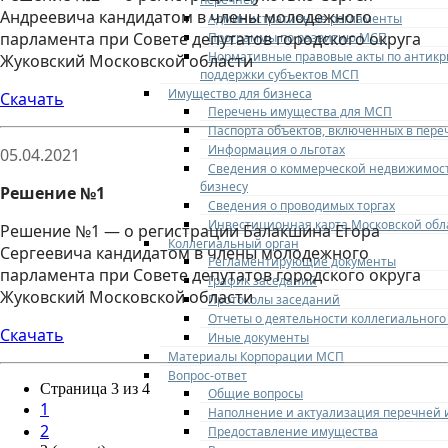
Андреевича кандидатом в члены молодежного
Административные регламенты
парламента при Совете депутатов городского округа
Программы по развитию МСП
Нормативные правовые акты по антик
Жуковский Московской области
поддержки субъектов МСП
Имущество для бизнеса
Скачать
Перечень имущества для МСП
Паспорта объектов, включенных в пере
Информация о льготах
05.04.2021
Сведения о коммерческой недвижимост
бизнесу
Решение №1
Сведения о проводимых торгах
Инвестиционная карта Московской обл
Решение №1 — о регистрации Балакшина Егора
Коллегиальный орган
Сергеевича кандидатом в члены молодежного
Регламентирующие документы
парламента при Совете депутатов городского округа
График заседаний
Жуковский Московской области
Протоколы заседаний
Отчеты о деятельности коллегиального
Скачать
Иные документы
Материалы Корпорации МСП
Вопрос-ответ
Страница 3 из 4
Общие вопросы
1
Наполнение и актуализация перечней
2
Предоставление имущества