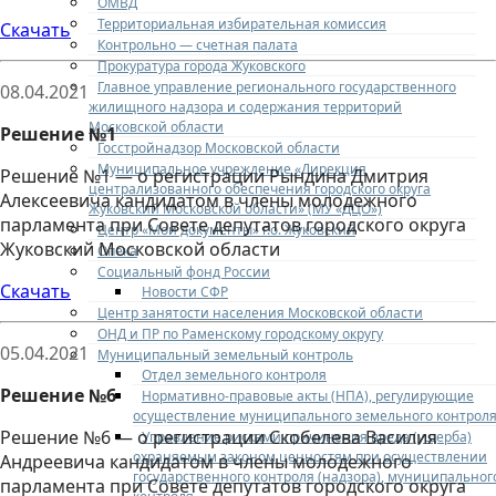
ОМВД
Территориальная избирательная комиссия
Скачать
Контрольно — счетная палата
Прокуратура города Жуковского
Главное управление регионального государственного
08.04.2021
жилищного надзора и содержания территорий
Московской области
Решение №1
Госстройнадзор Московской области
Муниципальное учреждение «Дирекция
Решение №1 — о регистрации Рындина Дмитрия
централизованного обеспечения городского округа
Алексеевича кандидатом в члены молодежного
Жуковский Московской области» (МУ «ДЦО»)
парламента при Совете депутатов городского округа
Центр «Мои документы» г.о. Жуковский
Жуковский Московской области
Опека
Социальный фонд России
Скачать
Новости СФР
Центр занятости населения Московской области
ОНД и ПР по Раменскому городскому округу
05.04.2021
Муниципальный земельный контроль
Отдел земельного контроля
Решение №6
Нормативно-правовые акты (НПА), регулирующие
осуществление муниципального земельного контрол
Решение №6 — о регистрации Скобелева Василия
Управление рисками причинения вреда (ущерба)
охраняемым законом ценностям при осуществлении
Андреевича кандидатом в члены молодежного
государственного контроля (надзора), муниципальног
парламента при Совете депутатов городского округа