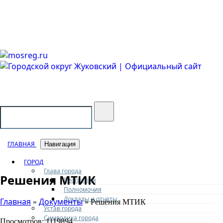
Городской округ Жуковский
Официальный сайт
ГЛАВНАЯ
Навигация
ГОРОД
Глава города
Решения МТИК
Биография
Полномочия
Доклады и отчеты
Главная
Документы
»
» Решения МТИК
Устав города
Символика города
Просмотров: 1119894