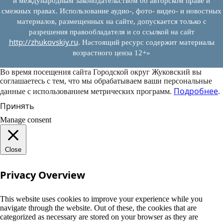
и международным законодательством об авторском праве и
смежных правах. Использование аудио-, фото- видео- и новостных
материалов, размещенных на сайте, допускается только с
разрешения правообладателя и со ссылкой на сайт
http://zhukovskiy.ru
. Настоящий ресурс содержит материалы
возрастного ценза 12+»
Во время посещения сайта Городской округ Жуковский вы
соглашаетесь с тем, что мы обрабатываем ваши персональные
Подробнее
данные с использованием метрических программ.
.
Принять
Manage consent
Close
Privacy Overview
This website uses cookies to improve your experience while you
navigate through the website. Out of these, the cookies that are
categorized as necessary are stored on your browser as they are