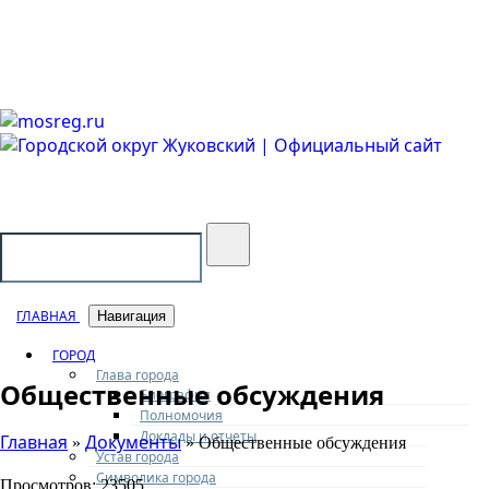
Городской округ Жуковский
Официальный сайт
ГЛАВНАЯ
Навигация
ГОРОД
Глава города
Общественные обсуждения
Биография
Полномочия
Доклады и отчеты
Главная
Документы
»
» Общественные обсуждения
Устав города
Символика города
Просмотров: 23505