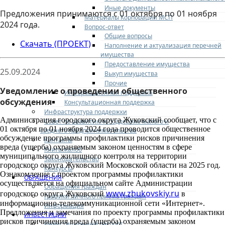
Иные документы
Предложения принимаются с 01 октября по 01 ноября
Материалы Корпорации МСП
2024 года.
Вопрос-ответ
Общие вопросы
Скачать (ПРОЕКТ)
Наполнение и актуализация перечней
имущества
Предоставление имущества
25.09.2024
Выкуп имущества
Прочие
Уведомление о проведении общественного
Информационная поддержка
обсуждения
Консультационная поддержка
Инфраструктура поддержки
Администрация городского округа Жуковский сообщает, что с
Совет по развитию и поддержке малого и
01 октября по 01 ноября 2024 года проводится общественное
среднего предпринимательства
обсуждение программы профилактики рисков причинения
Контакты
вреда (ущерба) охраняемым законом ценностям в сфере
Книга жалоб
муниципального жилищного контроля на территории
Законодательство
городского округа Жуковский Московской области на 2025 год.
Конкурсы
Ознакомление с проектом программы профилактики
ОБРАЩЕНИЯ
осуществляется на официальном сайте Администрации
Обращения граждан
www.zhukovskiy.ru
городского округа Жуковский
в
Графики личного приема граждан
информационно-
телекоммуникационной сети «Интернет».
Информация
Предложения и замечания по проекту программы профилактики
ИНВЕСТИЦИИ
рисков причинения вреда (ущерба) охраняемым законом
Инвестиционный паспорт