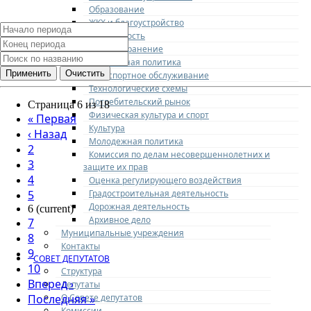
Образование
ЖКХ и благоустройство
Безопасность
Здравоохранение
Социальная политика
Транспортное обслуживание
Технологические схемы
Потребительский рынок
Страница 6 из 18
Физическая культура и спорт
«
Первая
Культура
‹
Назад
Молодежная политика
2
Комиссия по делам несовершеннолетних и
3
защите их прав
4
Оценка регулирующего воздействия
Градостроительная деятельность
5
Дорожная деятельность
6
(current)
Архивное дело
7
Муниципальные учреждения
8
Контакты
9
СОВЕТ ДЕПУТАТОВ
10
Структура
Вперед
›
Депутаты
О Совете депутатов
Последняя
»
Комиссии