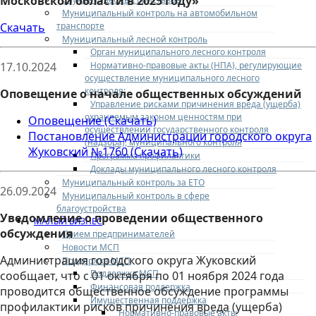
Московской области в 2025 году»
Муниципальный контроль на автомобильном
транспорте
Скачать
Муниципальный лесной контроль
Орган муниципального лесного контроля
Нормативно-правовые акты (НПА), регулирующие
17.10.2024
осуществление муниципального лесного
контроля:
Оповещение о начале общественных обсуждений
Управление рисками причинения вреда (ущерба)
охраняемым законом ценностям при
Оповещение (Скачать)
осуществлении государственного контроля
Постановление Администрации городского округа
(надзора), муниципального контроля
Жуковский №1760 (Скачать)
Программа профилактики
Доклады муниципального лесного контроля
Муниципальный контроль за ЕТО
26.09.2024
Муниципальный контроль в сфере
благоустройства
Уведомление о проведении общественного
МАЛЫЙ БИЗНЕС
обсуждения
Прием предпринимателей
Новости МСП
Администрация городского округа Жуковский
Поддержка МСП
Поддержка МСП
сообщает, что с 01 октября по 01 ноября 2024 года
Финансовая поддержка
проводится общественное обсуждение программы
Имущественная поддержка
профилактики рисков причинения вреда (ущерба)
Нормативно-правовые акты