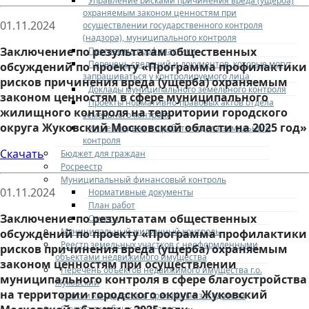
Управление рисками причинения вреда (ущерба)
охраняемым законом ценностям при
01.11.2024
осуществлении государственного контроля
(надзора), муниципального контроля
Заключение по результатам общественных
Программа профилактики
Перечень сведений и документов, которые могут
обсуждений по проекту «Программа профилактики
запрашиваться у контролируемого лица
рисков причинения вреда (ущерба) охраняемым
Доклады муниципального земельного контроля
законом ценностям в сфере муниципального
Проекты нормативно-правовых актов отдела
жилищного контроля на территории городского
земельного контроля
округа Жуковский Московской области на 2025 год»
Иные сведения о работе отдела земельного
контроля
Скачать
Бюджет для граждан
Росреестр
Муниципальный финансовый контроль
01.11.2024
Нормативные документы
План работ
Заключение по результатам общественных
Отчеты
Муниципальный жилищный контроль
обсуждений по проекту «Программа профилактики
Реестр земельных участков с неоформленными
рисков причинения вреда (ущерба) охраняемым
объектами недвижимого имущества
законом ценностям при осуществлении
Перечень объектов недвижимого имущества г.о.
муниципального контроля в сфере благоустройства
Жуковский
на территории городского округа Жуковский
Списки кандидатов в присяжные заседатели
Служба судебных приставов