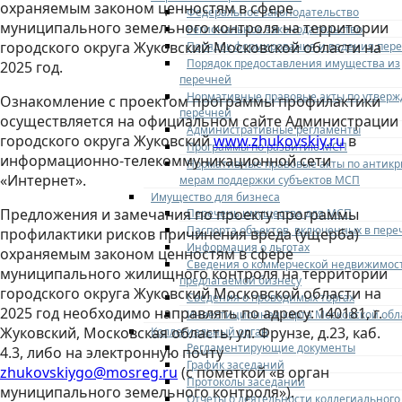
охраняемым законом ценностям в сфере
Федеральное законодательство
муниципального земельного контроля на территории
Региональное законодательство
городского округа Жуковский Московской области на
Порядок формирования и ведения пер
Порядок предоставления имущества из
2025 год.
перечней
Нормативные правовые акты по утвер
Ознакомление с проектом программы профилактики
перечней
осуществляется на официальном сайте Администрации
Административные регламенты
городского округа Жуковский
www.zhukovskiy.ru
в
Программы по развитию МСП
информационно-телекоммуникационной сети
Нормативные правовые акты по антик
«Интернет».
мерам поддержки субъектов МСП
Имущество для бизнеса
Предложения и замечания по проекту программы
Перечень имущества для МСП
Паспорта объектов, включенных в пере
профилактики рисков причинения вреда (ущерба)
Информация о льготах
охраняемым законом ценностям в сфере
Сведения о коммерческой недвижимос
муниципального жилищного контроля на территории
предлагаемой бизнесу
городского округа Жуковский Московской области на
Сведения о проводимых торгах
2025 год необходимо направлять по адресу: 140181, г.
Инвестиционная карта Московской обл
Жуковский, Московская область, ул. Фрунзе, д.23, каб.
Коллегиальный орган
Регламентирующие документы
4.3, либо на электронную почту
График заседаний
zhukovskiygo@mosreg.ru
(с пометкой «в орган
Протоколы заседаний
муниципального земельного контроля»).
Отчеты о деятельности коллегиального