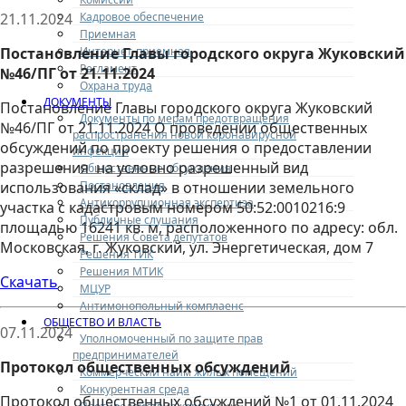
Кадровое обеспечение
21.11.2024
Приемная
Интернет-приемная
Постановление Главы городского округа Жуковский
Регламент
№46/ПГ от 21.11.2024
Охрана труда
ДОКУМЕНТЫ
Постановление Главы городского округа Жуковский
Документы по мерам предотвращения
№46/ПГ от 21.11.2024 О проведении общественных
распространения новой коронавирусной
обсуждений по проекту решения о предоставлении
инфекции
разрешения на условно разрешенный вид
Общественные обсуждения
Постановления
использования «склад» в отношении земельного
Антикоррупционная экспертиза
участка с кадастровым номером 50:52:0010216:9
Публичные слушания
площадью 16241 кв. м, расположенного по адресу: обл.
Решения Совета депутатов
Московская, г. Жуковский, ул. Энергетическая, дом 7
Решения ТИК
Решения МТИК
Скачать
МЦУР
Антимонопольный комплаенс
ОБЩЕСТВО И ВЛАСТЬ
07.11.2024
Уполномоченный по защите прав
предпринимателей
Протокол общественных обсуждений
Коммерческий найм жилых помещений
Конкурентная среда
Протокол общественных обсуждений №1 от 01.11.2024