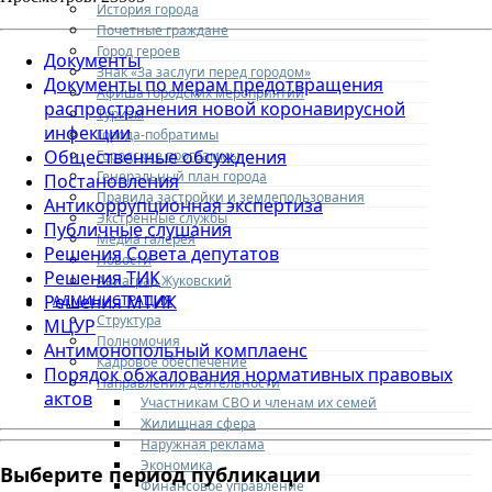
История города
Почетные граждане
Город героев
Документы
Знак «За заслуги перед городом»
Документы по мерам предотвращения
Афиша городских мероприятий
распространения новой коронавирусной
Туризм
инфекции
Города-побратимы
Общественные обсуждения
Городские программы
Генеральный план города
Постановления
Правила застройки и землепользования
Антикоррупционная экспертиза
Экстренные службы
Публичные слушания
Медиа галерея
Решения Совета депутатов
Новости
Решения ТИК
Авиаград Жуковский
Решения МТИК
АДМИНИСТРАЦИЯ
Структура
МЦУР
Полномочия
Антимонопольный комплаенс
Кадровое обеспечение
Порядок обжалования нормативных правовых
Направления деятельности
актов
Участникам СВО и членам их семей
Жилищная сфера
Наружная реклама
Экономика
Выберите период публикации
Финансовое управление