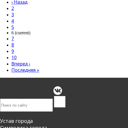
‹
Назад
2
3
4
5
6
(current)
7
8
9
10
Вперед
›
Последняя
»
Устав города
Символика города