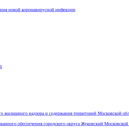
ения новой коронавирусной инфекции
й
го жилищного надзора и содержания территорий Московской об
ванного обеспечения городского округа Жуковский Московско