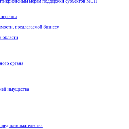
антикризисным мерам поддержки субъектов МСП
 перечни
мости, предлагаемой бизнесу
й области
ного органа
чней имущества
 предпринимательства