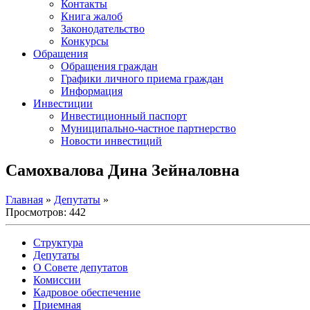
Контакты
Книга жалоб
Законодательство
Конкурсы
Обращения
Обращения граждан
Графики личного приема граждан
Информация
Инвестиции
Инвестиционный паспорт
Муниципально-частное партнерство
Новости инвестиций
Самохвалова Дина Зейналовна
Главная
»
Депутаты
»
Просмотров: 442
Структура
Депутаты
О Совете депутатов
Комиссии
Кадровое обеспечение
Приемная