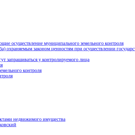
ющие осуществление муниципального земельного контроля
а) охраняемым законом ценностям при осуществлении государст
гут запрашиваться у контролируемого лица
ля
земельного контроля
нтроля
ектами недвижимого имущества
уковский