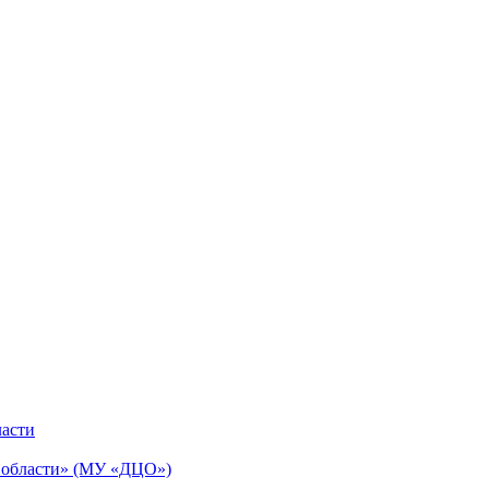
ласти
й области» (МУ «ДЦО»)