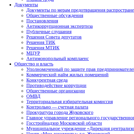
Документы
Документы по мерам предотвращения распростран
Общественные обсуждения
Постановления
Антикоррупционная экспертиза
Публичные слушания
Решения Совета депутатов
Решения ТИК
Решения МТИК
МЦУР
Антимонопольный комплаенс
Общество и власть
Уполномоченный по защите прав предпринимателе
Коммерческий найм жилых помещений
Конкурентная среда
Противодействие коррупции
Общественные организации
ОМВД
Территориальная избирательная комиссия
Контрольно — счетная палата
Прокуратура города Жуковского
Главное управление регионального государственно
Госстройнадзор Московской области
Муниципальное учреждение «Дирекция централизо
Центр «Мои документы» г.о. Жуковский