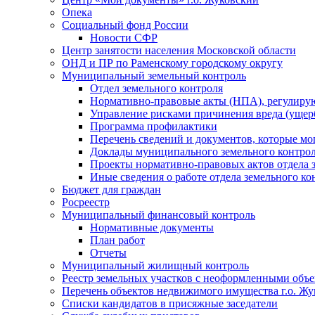
Опека
Социальный фонд России
Новости СФР
Центр занятости населения Московской области
ОНД и ПР по Раменскому городскому округу
Муниципальный земельный контроль
Отдел земельного контроля
Нормативно-правовые акты (НПА), регулиру
Управление рисками причинения вреда (ущерб
Программа профилактики
Перечень сведений и документов, которые мо
Доклады муниципального земельного контро
Проекты нормативно-правовых актов отдела 
Иные сведения о работе отдела земельного ко
Бюджет для граждан
Росреестр
Муниципальный финансовый контроль
Нормативные документы
План работ
Отчеты
Муниципальный жилищный контроль
Реестр земельных участков с неоформленными объ
Перечень объектов недвижимого имущества г.о. Ж
Списки кандидатов в присяжные заседатели