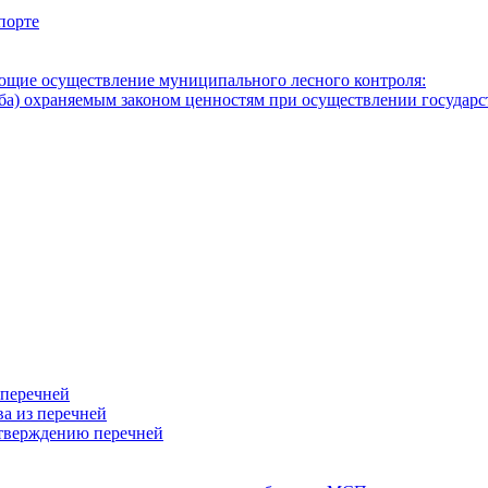
порте
ющие осуществление муниципального лесного контроля:
а) охраняемым законом ценностям при осуществлении государст
 перечней
а из перечней
тверждению перечней