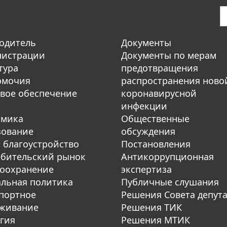
одитель
Документы
нистрации
Документы по мерам
тура
предотвращения
омочия
распространения ново
вое обеспечение
коронавирусной
инфекции
омика
Общественные
зование
обсуждения
 благоустройство
Постановления
бительский рынок
Антикоррупционная
оохранение
экспертиза
льная политика
Публичные слушания
портное
Решения Совета депут
уживание
Решения ТИК
гия
Решения МТИК