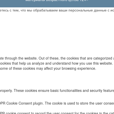
аетесь с тем, что мы обрабатываем ваши персональные данные с 
e through the website. Out of these, the cookies that are categorized 
y cookies that help us analyze and understand how you use this website.
f some of these cookies may affect your browsing experience.
properly. These cookies ensure basic functionalities and security featu
DPR Cookie Consent plugin. The cookie is used to store the user consent
PR cookie consent to record the user consent for the cookies in the cat