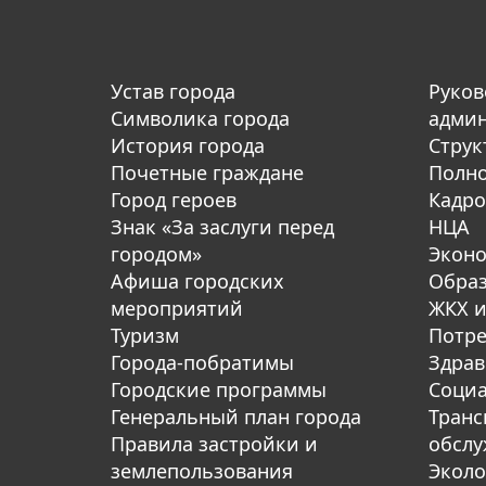
Устав города
Руков
Символика города
адми
История города
Струк
Почетные граждане
Полн
Город героев
Кадро
Знак «За заслуги перед
НЦА
городом»
Экон
Афиша городских
Обра
мероприятий
ЖКХ и
Туризм
Потре
Города-побратимы
Здрав
Городские программы
Социа
Генеральный план города
Транс
Правила застройки и
обсл
землепользования
Эколо