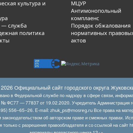
еская культура и
МЦУР
Антимонопольный
ура
комплаенс
 — служба
Порядок обжалования
ежная политика
нормативных правовы
кты
актов
 2026 Официальный сайт городского округа Жуковск
овано в Федеральной службе по надзору в сфере связи, информ
Л № ФС77 — 77837 от 19.02.2020. Учредитель Администрация г
95) 556–65–26. E‑mail:
Все права на мате
zhuk_ps@mosreg.ru
 законодательством об авторском праве и смежных правах. Испо
я только с разрешения правообладателя и со ссылкой на сайт
h
материалы возрастного ценза 12+»