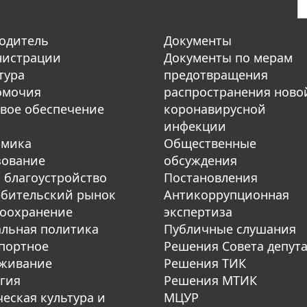
одитель
Документы
нистрации
Документы по мерам
тура
предотвращения
омочия
распространения ново
вое обеспечение
коронавирусной
инфекции
омика
Общественные
зование
обсуждения
 благоустройство
Постановления
бительский рынок
Антикоррупционная
оохранение
экспертиза
льная политика
Публичные слушания
портное
Решения Совета депут
уживание
Решения ТИК
гия
Решения МТИК
еская культура и
МЦУР