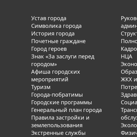
Устав города
Руков
Символика города
адми
История города
Струк
Почетные граждане
Полн
Город героев
Кадро
Знак «За заслуги перед
НЦА
городом»
Экон
Афиша городских
Обра
мероприятий
ЖКХ и
Туризм
Потре
Города-побратимы
Здрав
Городские программы
Социа
Генеральный план города
Транс
Правила застройки и
обсл
землепользования
Эколо
Экстренные службы
Физич