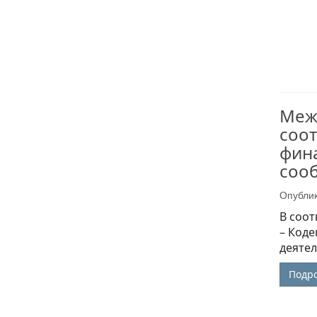
Меж
соот
фина
соо
Опубли
В соот
– Коде
деяте
Подр