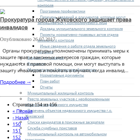
контроля
Программа профилактики
Перечень сведений и документов, которые могут
Прокуратура города Жуковского защищает права
запрашиваться у контролируемого лица
инвалидов
Доклады муниципального земельного контроля
Проекты нормативно-правовых актов отдела
Опубликовано
26.07.2017
земельного контроля
Иные сведения о работе отдела земельного
Органы прокуратуры уполномочены принимать меры к
контроля
защите прав и законных интересов граждан, которые
Бюджет для граждан
нуждаются в правовой помощи, они могут выступать в
Росреестр
защиту инвалидов и помогать в случаях, когда инвалид…
Муниципальный финансовый контроль
Нормативные документы
Подробнее →
План работ
Отчеты
Муниципальный жилищный контроль
Реестр земельных участков с неоформленными
Страница 154 из 156
объектами недвижимого имущества
«
Первая
Перечень объектов недвижимого имущества г.о.
Жуковский
‹
Назад
Списки кандидатов в присяжные заседатели
150
Служба судебных приставов
151
Муниципальный контроль на автомобильном
152
транспорте