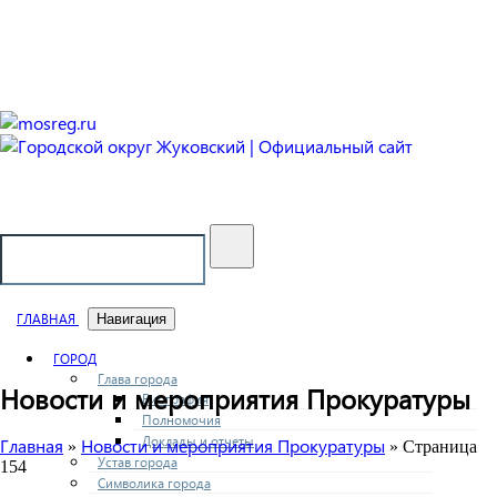
Городской округ Жуковский
Официальный сайт
ГЛАВНАЯ
Навигация
ГОРОД
Глава города
Новости и мероприятия Прокуратуры
Биография
Полномочия
Доклады и отчеты
Главная
Новости и мероприятия Прокуратуры
»
» Страница
Устав города
154
Символика города