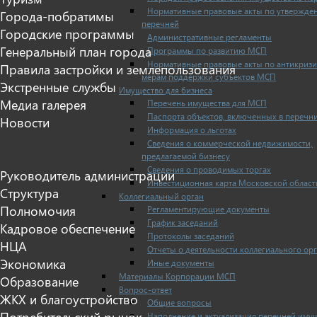
Нормативные правовые акты по утвержде
Города-побратимы
перечней
Городские программы
Административные регламенты
Генеральный план города
Программы по развитию МСП
Нормативные правовые акты по антикриз
Правила застройки и землепользования
мерам поддержки субъектов МСП
Экстренные службы
Имущество для бизнеса
Медиа галерея
Перечень имущества для МСП
Паспорта объектов, включенных в перечн
Новости
Информация о льготах
Сведения о коммерческой недвижимости,
предлагаемой бизнесу
Сведения о проводимых торгах
Руководитель администрации
Инвестиционная карта Московской област
Структура
Коллегиальный орган
Полномочия
Регламентирующие документы
График заседаний
Кадровое обеспечение
Протоколы заседаний
НЦА
Отчеты о деятельности коллегиального ор
Экономика
Иные документы
Материалы Корпорации МСП
Образование
Вопрос-ответ
ЖКХ и благоустройство
Общие вопросы
Потребительский рынок
Наполнение и актуализация перечней иму