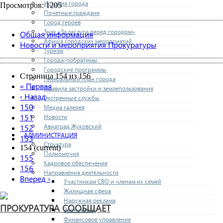
История города
Просмотров: 1205
Почетные граждане
Город героев
Знак «За заслуги перед городом»
Общая информация
Афиша городских мероприятий
Новости и мероприятия Прокуратуры
Туризм
Города-побратимы
Городские программы
Страница 154 из 156
Генеральный план города
«
Первая
Правила застройки и землепользования
‹
Назад
Экстренные службы
150
Медиа галерея
151
Новости
Авиаград Жуковский
152
АДМИНИСТРАЦИЯ
153
Структура
154
(current)
Полномочия
155
Кадровое обеспечение
156
Направления деятельности
Вперед
›
Участникам СВО и членам их семей
Жилищная сфера
Наружная реклама
ПРОКУРАТУРА СООБЩАЕТ
Экономика
Финансовое управление