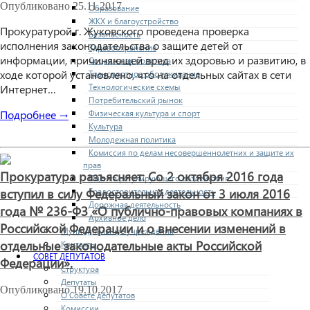
Опубликовано
25.11.2017
Образование
ЖКХ и благоустройство
Прокуратурой г. Жуковского проведена проверка
Безопасность
исполнения законодательства о защите детей от
Здравоохранение
информации, причиняющей вред их здоровью и развитию, в
Социальная политика
ходе которой установлено, что на отдельных сайтах в сети
Транспортное обслуживание
Технологические схемы
Интернет…
Потребительский рынок
Подробнее →
Физическая культура и спорт
Культура
Молодежная политика
Комиссия по делам несовершеннолетних и защите их
прав
Прокуратура разъясняет: Со 2 октября 2016 года
Оценка регулирующего воздействия
вступил в силу Федеральный закон от 3 июля 2016
Градостроительная деятельность
Дорожная деятельность
года № 236-ФЗ «О публично-правовых компаниях в
Архивное дело
Российской Федерации и о внесении изменений в
Муниципальные учреждения
отдельные законодательные акты Российской
Контакты
СОВЕТ ДЕПУТАТОВ
Федерации».
Структура
Депутаты
Опубликовано
19.10.2017
О Совете депутатов
Комиссии