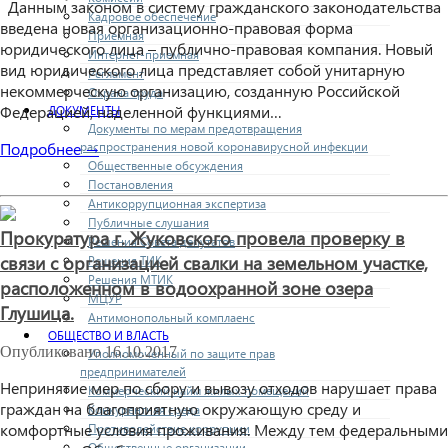
Данным законом в систему гражданского законодательства
Кадровое обеспечение
введена новая организационно-правовая форма
Приемная
юридического лица – публично-правовая компания. Новый
Интернет-приемная
вид юридического лица представляет собой унитарную
Регламент
некоммерческую организацию, созданную Российской
Охрана труда
Федерацией, наделенной функциями…
ДОКУМЕНТЫ
Документы по мерам предотвращения
Подробнее →
распространения новой коронавирусной инфекции
Общественные обсуждения
Постановления
Антикоррупционная экспертиза
Публичные слушания
Прокуратура г. Жуковского провела проверку в
Решения Совета депутатов
связи с организацией свалки на земельном участке,
Решения ТИК
Решения МТИК
расположенном в водоохранной зоне озера
МЦУР
Глушица.
Антимонопольный комплаенс
ОБЩЕСТВО И ВЛАСТЬ
Опубликовано
16.10.2017
Уполномоченный по защите прав
предпринимателей
Непринятие мер по сбору и вывозу отходов нарушает права
Коммерческий найм жилых помещений
граждан на благоприятную окружающую среду и
Конкурентная среда
комфортные условия проживания. Между тем федеральными
Противодействие коррупции
Общественные организации