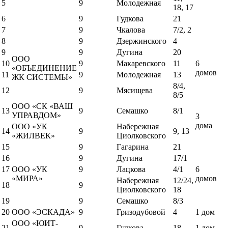
5
9
Молодежная
18, 17
6
9
Гудкова
21
7
9
Чкалова
7/2, 2
8
9
Дзержинского
4
9
9
Дугина
20
ООО
10
9
Макаревского
11
6
«ОБЪЕДИНЕНИЕ
домов
11
9
Молодежная
13
ЖК СИСТЕМЫ»
8/4,
12
9
Мясищева
8/5
ООО «СК «ВАШ
13
9
Семашко
8/1
УПРАВДОМ»
3
дома
ООО «УК
Набережная
14
9
9, 13
«ЖИЛВЕК»
Циолковского
15
9
Гагарина
21
16
9
Дугина
17/1
17
ООО «УК
9
Лацкова
4/1
6
«МИРА»
домов
Набережная
12/24,
18
9
Циолковского
18
19
9
Семашко
8/3
20
ООО «ЭСКАДА»
9
Гризодубовой
4
1 дом
ООО «ЮИТ-
21
9
Гудкова
18
1 дом