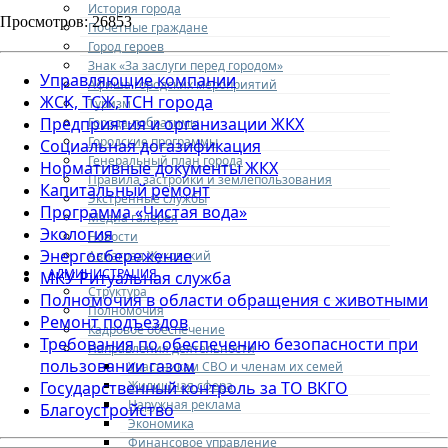
История города
Просмотров: 26853
Почетные граждане
Город героев
Знак «За заслуги перед городом»
Управляющие компании
Афиша городских мероприятий
ЖСК, ТСЖ, ТСН города
Туризм
Предприятия и организации ЖКХ
Города-побратимы
Городские программы
Социальная догазификация
Генеральный план города
Нормативные документы ЖКХ
Правила застройки и землепользования
Капитальный ремонт
Экстренные службы
Программа «Чистая вода»
Медиа галерея
Экология
Новости
Энергосбережение
Авиаград Жуковский
АДМИНИСТРАЦИЯ
МКУ Ритуальная служба
Структура
Полномочия в области обращения с животными
Полномочия
Ремонт подъездов
Кадровое обеспечение
Требования по обеспечению безопасности при
Направления деятельности
пользовании газом
Участникам СВО и членам их семей
Жилищная сфера
Государственный контроль за ТО ВКГО
Наружная реклама
Благоустройство
Экономика
Финансовое управление