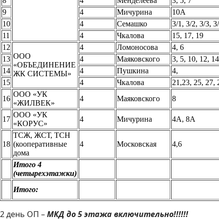
8
4
Менделеева
3, 5, 7
9
4
Мичурина
10А
10
4
Семашко
3/1, 3/2, 3/3, 3
11
4
Чкалова
15, 17, 19
12
4
Ломоносова
4, 6
ООО
13
4
Маяковского
3, 5, 10, 12, 14
«ОБЪЕДИНЕНИЕ
14
4
Пушкина
4,
ЖК СИСТЕМЫ»
15
4
Чкалова
21,23, 25, 27, 
ООО «УК
16
4
Маяковского
8
«ЖИЛВЕК»
ООО «УК
17
4
Мичурина
4А, 8А
«КОРУС»
ТСЖ, ЖСТ, ТСН
18
(кооперативные
4
Московская
4,6
дома
Итого 4
(четырехэтажки)
Итого:
2 день ОП –
МКД до 5 этажа включительно!!!!!!