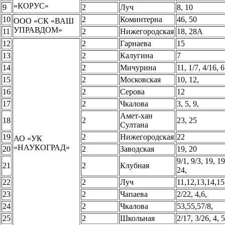
«КОРУС»
9
2
Луч
8, 10
10
2
Коминтерна
46, 50
ООО «СК «ВАШ
УПРАВДОМ»
11
2
Нижегородская
18, 28А
12
2
Гарнаева
15
13
2
Калугина
7
14
2
Мичурина
11, 1/7, 4/16, 6
15
2
Московская
10, 12,
16
2
Серова
12
17
2
Чкалова
3, 5, 9,
Амет-хан
18
2
23, 25
Султана
19
2
Нижегородская
22
АО «УК
«НАУКОГРАД»
20
2
Заводская
19, 20
9/1, 9/3, 19, 1
21
2
Клубная
24,
22
2
Луч
11,12,13,14,15
23
2
Чапаева
2/22, 4,6,
24
2
Чкалова
53,55,57/8,
25
2
Школьная
2/17, 3/26, 4, 5