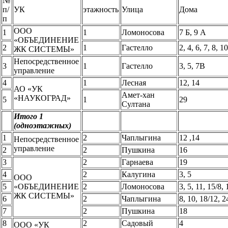
№
п/
УК
этажность
Улица
Дома
п
ООО
1
1
Ломоносова
7 Б, 9 А
«ОБЪЕДИНЕНИЕ
2
1
Гастелло
2, 4, 6, 7, 8, 1
ЖК СИСТЕМЫ»
Непосредственное
3
1
Гастелло
3, 5, 7В
управление
4
1
Лесная
12, 14
АО «УК
Амет-хан
«НАУКОГРАД»
5
1
29
Султана
Итого 1
(одноэтажных)
1
2
Чаплыгина
12 ,14
Непосредственное
управление
2
2
Пушкина
16
3
2
Гарнаева
19
4
2
Калугина
3, 5
ООО
5
«ОБЪЕДИНЕНИЕ
2
Ломоносова
3, 5, 11, 15/8, 
ЖК СИСТЕМЫ»
6
2
Чаплыгина
8, 10, 18/12, 2
7
2
Пушкина
18
8
2
Садовый
4
ООО «УК