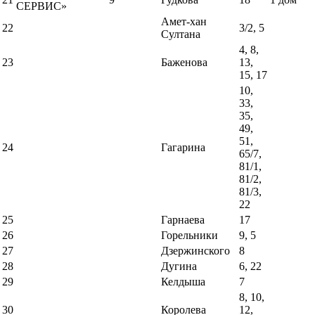
СЕРВИС»
Амет-хан
22
3/2, 5
Султана
4, 8,
23
Баженова
13,
15, 17
10,
33,
35,
49,
51,
24
Гагарина
65/7,
81/1,
81/2,
81/3,
22
25
Гарнаева
17
26
Горельники
9, 5
27
Дзержинского
8
28
Дугина
6, 22
29
Келдыша
7
8, 10,
30
Королева
12,