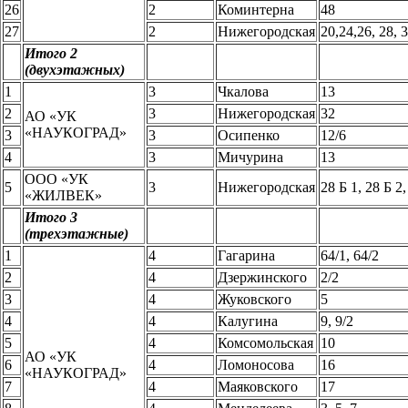
26
2
Коминтерна
48
27
2
Нижегородская
20,24,26, 28, 
Итого 2
(двухэтажных)
1
3
Чкалова
13
2
3
Нижегородская
32
АО «УК
«НАУКОГРАД»
3
3
Осипенко
12/6
4
3
Мичурина
13
ООО «УК
5
3
Нижегородская
28 Б 1, 28 Б 2,
«ЖИЛВЕК»
Итого 3
(трехэтажные)
1
4
Гагарина
64/1, 64/2
2
4
Дзержинского
2/2
3
4
Жуковского
5
4
4
Калугина
9, 9/2
5
4
Комсомольская
10
АО «УК
6
4
Ломоносова
16
«НАУКОГРАД»
7
4
Маяковского
17