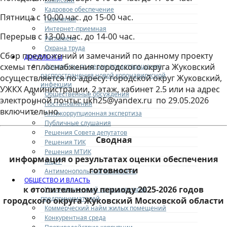
Кадровое обеспечение
Пятница с 10-00 час. до 15-00 час.
Приемная
Интернет-приемная
Перерыв с 13-00 час. до 14-00 час.
Регламент
Охрана труда
Сбор предложений и замечаний по данному проекту
ДОКУМЕНТЫ
схемы теплоснабжения городского округа Жуковский
Документы по мерам предотвращения
распространения новой коронавирусной
осуществляется по адресу: городской округ Жуковский,
инфекции
УЖКХ Администрации, 2 этаж, кабинет 2.5 или на адрес
Общественные обсуждения
электронной почты:
ukh
25@
yandex
.
ru
по 29.05.2026
Постановления
включительно.
Антикоррупционная экспертиза
Публичные слушания
Решения Совета депутатов
Сводная
Решения ТИК
Решения МТИК
информация о результатах оценки обеспечения
МЦУР
готовности
Антимонопольный комплаенс
ОБЩЕСТВО И ВЛАСТЬ
к отопительному периоду 2025-2026 годов
Уполномоченный по защите прав
предпринимателей
городского округа Жуковский Московской области
Коммерческий найм жилых помещений
Конкурентная среда