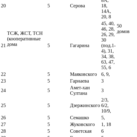
8А,
20
5
Серова
18,
14А,
20, 8
45, 40,
50
46, 28,
домов
ТСЖ, ЖСТ, ТСН
26, 29,
(кооперативные
30
дома
21
5
Гагарина
(под.1-
4), 31,
34, 38,
63, 47,
55, 6
22
5
Маяковского
6, 9,
23
5
Гарнаева
3
Амет-хан
24
5
3
Султана
2/3,
25
5
Дзержинского
6/2,
10/9,
26
5
Семашко
5,
27
5
Жуковского
1, 18
28
5
Советская
6