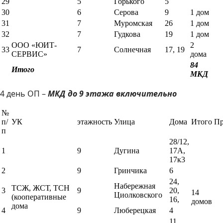
29
5
Горького
5
30
6
Серова
9
1 дом
31
7
Муромская
26
1 дом
32
7
Гудкова
19
1 дом
ООО «ЮИТ-
2
33
7
Солнечная
17, 19
СЕРВИС»
дома
84
Итого
МКД
4 день ОП –
МКД до 9 этажа включительно
№
п/
УК
этажность
Улица
Дома
Итого
Пр
п
28/12,
1
9
Дугина
17А,
17к3
2
9
Гринчика
6
24,
Набережная
ТСЖ, ЖСТ, ТСН
3
9
20,
14
Циолковского
(кооперативные
16,
домов
дома
4
9
Люберецкая
4
11,