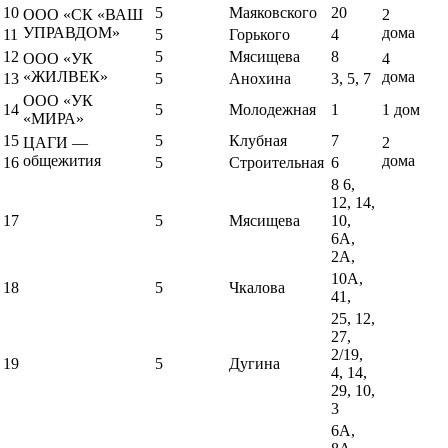
10
5
Маяковского
20
ООО «СК «ВАШ
2
УПРАВДОМ»
дома
11
5
Горького
4
12
5
Мясищева
8
ООО «УК
4
«ЖИЛВЕК»
дома
13
5
Анохина
3, 5, 7
ООО «УК
14
5
Молодежная
1
1 дом
«МИРА»
15
5
Клубная
7
ЦАГИ —
2
общежития
дома
16
5
Строительная
6
8 6,
12, 14,
17
5
Мясищева
10,
6А,
2А,
10А,
18
5
Чкалова
41,
25, 12,
27,
2/19,
19
5
Дугина
4, 14,
29, 10,
3
6А,