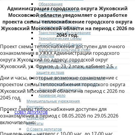
Образование
Администрация городского округа Жуковский
ЖКХ и благоустройство
Московской области уведомляет о разработке
Безопасность
проекта схемы теплоснабжение городского округа
Здравоохранение
Социальная политика
Жуковский Московской области на период с 2026 по
Транспортное обслуживание
2045 год.
Технологические схемы
Потребительский рынок
Проект схемы теплоснабжения доступен для очного
Физическая культура и спорт
ознакомления в УЖКХ Администрации городского
Культура
округа Жуковский по адресу: городской округ
Молодежная политика
Жуковский, ул. Фрунзе, д. 23, 2 этаж, кабинет 2.5.
Комиссия по делам несовершеннолетних и
защите их прав
Дни и часы, в которые возможно ознакомление с
Оценка регулирующего воздействия
проектом схемы теплоснабжения городского округа
Градостроительная деятельность
Дорожная деятельность
Жуковский Московской области на период с 2026 по
Архивное дело
2045 год.
Муниципальные учреждения
Контакты
Проект схемы теплоснабжения доступен для
СОВЕТ ДЕПУТАТОВ
ознакомления в период с 08.05.2026 по 29.05.2026
Структура
включительно:
Депутаты
О Совете депутатов
Понедельник – четверг с 10-00 час. до 17-00 час.
Комиссии