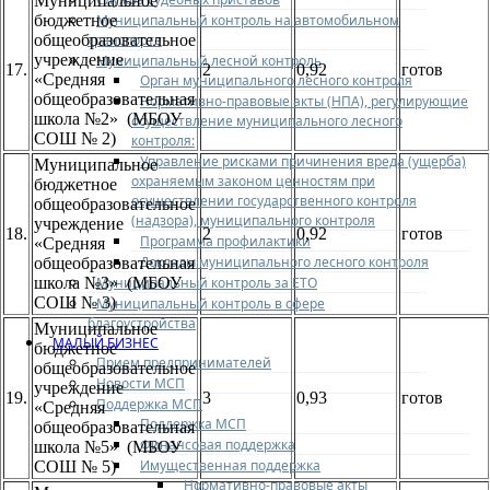
Муниципальное
Муниципальный контроль на автомобильном
бюджетное
транспорте
общеобразовательное
учреждение
Муниципальный лесной контроль
17.
2
0,92
готов
«Средняя
Орган муниципального лесного контроля
общеобразовательная
Нормативно-правовые акты (НПА), регулирующие
школа №2» (МБОУ
осуществление муниципального лесного
СОШ № 2)
контроля:
Управление рисками причинения вреда (ущерба)
Муниципальное
охраняемым законом ценностям при
бюджетное
осуществлении государственного контроля
общеобразовательное
(надзора), муниципального контроля
учреждение
18.
2
0,92
готов
Программа профилактики
«Средняя
Доклады муниципального лесного контроля
общеобразовательная
Муниципальный контроль за ЕТО
школа №3» (МБОУ
СОШ № 3)
Муниципальный контроль в сфере
благоустройства
Муниципальное
МАЛЫЙ БИЗНЕС
бюджетное
Прием предпринимателей
общеобразовательное
Новости МСП
учреждение
19.
3
0,93
готов
Поддержка МСП
«Средняя
Поддержка МСП
общеобразовательная
Финансовая поддержка
школа №5» (МБОУ
Имущественная поддержка
СОШ № 5)
Нормативно-правовые акты