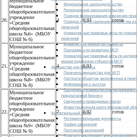
Муниципальное
Федеральное законодательство
бюджетное
Региональное законодательство
общеобразовательное
Порядок формирования и ведения пер
учреждение
20.
4
0,93
готов
Порядок предоставления имущества из
«Средняя
перечней
общеобразовательная
Нормативные правовые акты по утвер
школа №6» (МБОУ
перечней
СОШ № 6)
Административные регламенты
Муниципальное
Программы по развитию МСП
бюджетное
Нормативные правовые акты по антик
общеобразовательное
мерам поддержки субъектов МСП
учреждение
21.
4
0,93
готов
Имущество для бизнеса
«Средняя
Перечень имущества для МСП
общеобразовательная
Паспорта объектов, включенных в пере
школа №8» (МБОУ
Информация о льготах
СОШ № 8)
Сведения о коммерческой недвижимос
Муниципальное
предлагаемой бизнесу
бюджетное
Сведения о проводимых торгах
общеобразовательное
Инвестиционная карта Московской обл
учреждение
22.
7
0,92
готов
Коллегиальный орган
«Средняя
Регламентирующие документы
общеобразовательная
График заседаний
школа №9» (МБОУ
Протоколы заседаний
СОШ № 9)
Отчеты о деятельности коллегиального