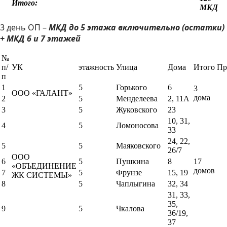
Итого:
МКД
3 день ОП –
МКД до 5 этажа включительно (остатки)
+ МКД 6 и 7 этажей
№
п/
УК
этажность
Улица
Дома
Итого
Пр
п
1
5
Горького
6
3
ООО «ГАЛАНТ»
дома
2
5
Менделеева
2, 11А
3
5
Жуковского
23
10, 31,
4
5
Ломоносова
33
24, 22,
5
5
Маяковского
26/7
ООО
6
5
Пушкина
8
17
«ОБЪЕДИНЕНИЕ
домов
7
5
Фрунзе
15, 19
ЖК СИСТЕМЫ»
8
5
Чаплыгина
32, 34
31, 33,
35,
9
5
Чкалова
36/19,
37