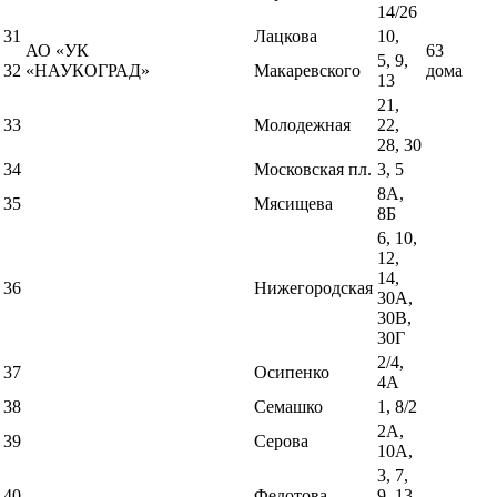
14/26
31
Лацкова
10,
АО «УК
63
5, 9,
32
«НАУКОГРАД»
Макаревского
дома
13
21,
33
Молодежная
22,
28, 30
34
Московская пл.
3, 5
8А,
35
Мясищева
8Б
6, 10,
12,
14,
36
Нижегородская
30А,
30В,
30Г
2/4,
37
Осипенко
4А
38
Семашко
1, 8/2
2А,
39
Серова
10А,
3, 7,
40
Федотова
9, 13,