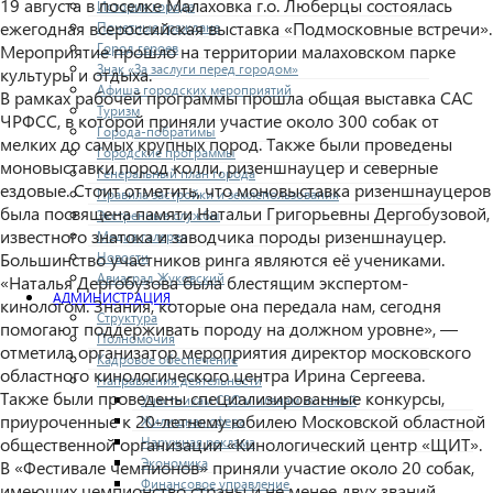
19 августа в поселке Малаховка г.о. Люберцы состоялась
История города
ежегодная всероссийская выставка «Подмосковные встречи».
Почетные граждане
Город героев
Мероприятие прошло на территории малаховском парке
Знак «За заслуги перед городом»
культуры и отдыха.
Афиша городских мероприятий
В рамках рабочей программы прошла общая выставка САС
Туризм
ЧРФСС, в которой приняли участие около 300 собак от
Города-побратимы
мелких до самых крупных пород. Также были проведены
Городские программы
моновыставки пород колли, ризеншнауцер и северные
Генеральный план города
ездовые. Стоит отметить, что моновыставка ризеншнауцеров
Правила застройки и землепользования
была посвящена памяти Натальи Григорьевны Дергобузовой,
Экстренные службы
известного знатока и заводчика породы ризеншнауцер.
Медиа галерея
Новости
Большинство участников ринга являются её учениками.
Авиаград Жуковский
«Наталья Дергобузова была блестящим экспертом-
АДМИНИСТРАЦИЯ
кинологом. Знания, которые она передала нам, сегодня
Структура
помогают поддерживать породу на должном уровне», —
Полномочия
отметила организатор мероприятия директор московского
Кадровое обеспечение
областного кинологического центра Ирина Сергеева.
Направления деятельности
Также были проведены специализированные конкурсы,
Участникам СВО и членам их семей
приуроченные к 20-летнему юбилею Московской областной
Жилищная сфера
Наружная реклама
общественной организации «Кинологический центр «ЩИТ».
Экономика
В «Фестивале чемпионов» приняли участие около 20 собак,
Финансовое управление
имеющих чемпионство страны и не менее двух званий