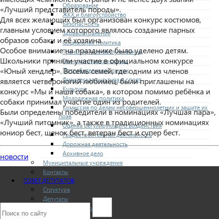
Образование
«Лучший представитель породы».
ЖКХ и благоустройство
Для всех желающих был организован конкурс костюмов,
Безопасность
главным условием которого являлось создание парных
Здравоохранение
образов собаки и её хозяина.
Социальная политика
Особое внимание на празднике было уделено детям.
Транспортное обслуживание
Школьники приняли участие в официальном конкурсе
Технологические схемы
«Юный хендлер». Восемь семей, где одним из членов
Потребительский рынок
Физическая культура и спорт
является четвероногий любимец, были приглашены на
Культура
конкурс «Мы и наша собака», в котором помимо ребёнка и
Молодежная политика
собаки принимал участие один из родителей.
Комиссия по делам несовершеннолетних и защите их
Были определены победители в номинациях «Лучшая пара»,
прав
«Лучший питомник», а также в традиционных номинациях
Оценка регулирующего воздействия
юниор бест, щенок бест, ветеран бест и супер бест.
Градостроительная деятельность
Дорожная деятельность
Архивное дело
новости
Муниципальные учреждения
Контакты
СОВЕТ ДЕПУТАТОВ
Структура
Депутаты
О Совете депутатов
Комиссии