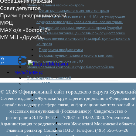
Обращения граждан
Муниципальный лесной контроль
Совет депутатов
Орган муниципального лесного контроля
Прием предпринимателей
Нормативно-правовые акты (НПА), регулирующие
МФЦ
осуществление муниципального лесного контроля:
Управление рисками причинения вреда (ущерба)
МАУ о/л «Восток-2»
охраняемым законом ценностям при осуществлении
МУ МЦ «Дружба»
государственного контроля (надзора), муниципального
контроля
Программа профилактики
Доклады муниципального лесного контроля
Муниципальный контроль за ЕТО
Муниципальный контроль в сфере благоустройства
МАЛЫЙ БИЗНЕС
Прием предпринимателей
Новости МСП
Поддержка МСП
© 2026 Официальный сайт городского округа Жуковский
Поддержка МСП
Сетевое издание «Жуковский.ру» зарегистрировано в Федеральной
Финансовая поддержка
службе по надзору в сфере связи, информационных технологий и
Имущественная поддержка
массовых коммуникаций (Роскомнадзор). Свидетельство о
Нормативно-правовые акты
Федеральное законодательство
регистрации ЭЛ № ФС77 — 77837 от 19.02.2020. Учредитель
Региональное законодательство
Администрация городского округа Жуковский Московской области.
Порядок формирования и ведения перечн
Главный редактор Сошкина Ю.Ю. Телефон: (495) 556–65–26.
Порядок предоставления имущества из пе