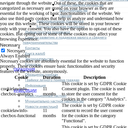
navigate through the website. Out of these, the cookies that are
Предоставление имущества
categorized as necessary are stored on your browser as they are
Выкуп имущества
essential for the working of basic functionalities of the website. We
Прочие
also use third-party cookies that help us analyze and understand how
Информационная поддержка
you use this website. These cookies will be stored in your browser
Консультационная поддержка
only with your consent. You also have the option to opt-out of these
Инфраструктура поддержки
cookies. But opting out of some of these cookies may affect your
Совет по развитию и поддержке малого и среднего
browsing experience.
предпринимательства
Necessary
Контакты
Necessary
Книга жалоб
Always Enabled
Законодательство
Necessary cookies are absolutely essential for the website to function
Конкурсы
properly. These cookies ensure basic functionalities and security
ОБРАЩЕНИЯ
features of the website, anonymously.
Обращения граждан
Cookie
Duration
Description
Графики личного приема граждан
This cookie is set by GDPR Cookie
Информация
cookielawinfo-
11
Consent plugin. The cookie is used
ИНВЕСТИЦИИ
checbox-analytics
months
to store the user consent for the
Инвестиционный паспорт
cookies in the category "Analytics".
Муниципально-частное партнерство
The cookie is set by GDPR cookie
Новости инвестиций
cookielawinfo-
11
consent to record the user consent
checbox-functional
months
for the cookies in the category
"Functional".
This cookie is set by GDPR Cookie