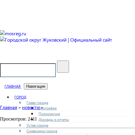
Городской округ Жуковский
Официальный сайт
ГЛАВНАЯ
Навигация
ГОРОД
Глава города
Главная
новости
»
»
Биография
Полномочия
Просмотров: 2411
Доклады и отчеты
Устав города
Символика города