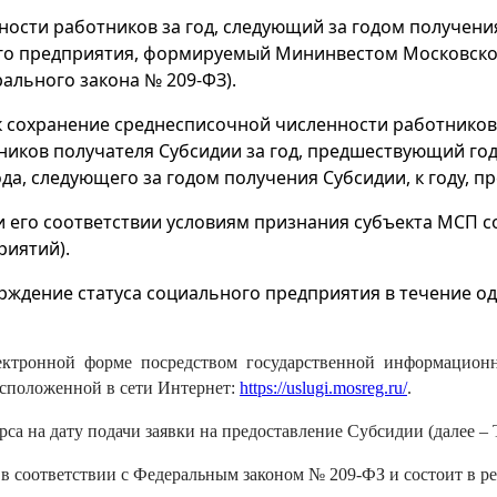
ности работников за год, следующий за годом получени
го предприятия, формируемый Мининвестом Московской
рального закона № 209-ФЗ).
к сохранение среднесписочной численности работников 
иков получателя Субсидии за год, предшествующий году
да, следующего за годом получения Субсидии, к году, 
и его соответствии условиям признания субъекта МСП 
риятий).
ждение статуса социального предприятия в течение одн
лектронной форме посредством государственной информацион
сположенной в сети Интернет:
https://uslugi.mosreg.ru/
.
са на дату подачи заявки на предоставление Субсидии (далее – 
в соответствии с Федеральным законом № 209-ФЗ и состоит в р