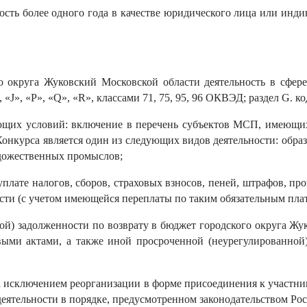
ность более одного года в качестве юридического лица или инд
 округа Жуковский Московской области деятельность в сфере 
 «J», «P», «Q», «R», классами 71, 75, 95, 96 ОКВЭД; раздел G. ко
ющих условий: включение в перечень субъектов МСП, имеющи
онкурса является один из следующих видов деятельности: образ
удожественных промыслов;
плате налогов, сборов, страховых взносов, пеней, штрафов, пр
ости (с учетом имеющейся переплаты по таким обязательным пла
ной) задолженности по возврату в бюджет городского округа Ж
выми актами, а также иной просроченной (неурегулированной
за исключением реорганизации в форме присоединения к участни
деятельности в порядке, предусмотренном законодательством Ро