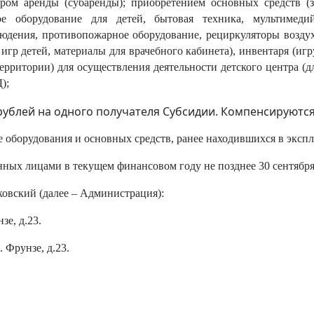
ом аренды (субаренды); приобретением основных средств (з
ое оборудование для детей, бытовая техника, мультимеди
дения, противопожарное оборудование, рециркуляторы воздуха
игр детей, материалы для врачебного кабинета), инвентаря (иг
ерритории) для осуществления деятельности детского центра (д
);
рублей на одного получателя Субсидии. Компенсируются
 оборудования и основных средств, ранее находившихся в экспл
нных лицами в текущем финансовом году не позднее 30 сентября
ковский (далее – Администрация):
зе, д.23.
. Фрунзе, д.23.