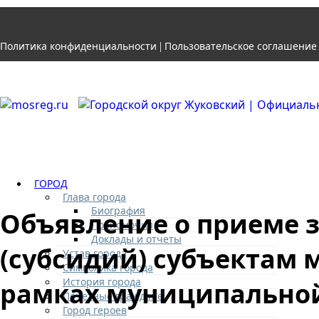
Политика конфиденциальности
Пользовательское соглашение
|
ГОРОД
Глава города
Биография
Объявление о приеме 
Полномочия
Доклады и отчеты
(субсидий) субъектам 
Устав города
Символика города
История города
рамках муниципальной
Почетные граждане
Город героев