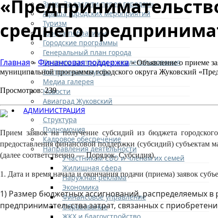
«Предпринимательство
Знак «За заслуги перед городом»
Афиша городских мероприятий
Туризм
среднего предпринима
Города-побратимы
Городские программы
Генеральный план города
Главная
Финансовая поддержка
Правила застройки и землепользования
»
» Объявление о приеме за
Экстренные службы
муниципальной программы городского округа Жуковский «Предп
Медиа галерея
Просмотров: 239
Новости
Авиаград Жуковский
АДМИНИСТРАЦИЯ
Структура
Полномочия
Прием заявок на получение субсидий из бюджета городског
Кадровое обеспечение
предоставления финансовой поддержки (субсидий) субъектам м
Направления деятельности
(далее соответственно — Порядок, Субсидия).
Участникам СВО и членам их семей
Жилищная сфера
1. Дата и время начала и окончания подачи (приема) заявок суб
Наружная реклама
Экономика
1) Размер бюджетных ассигнований, распределяемых в 
Финансовое управление
предпринимательства затрат, связанных с приобретен
Образование
ЖКХ и благоустройство