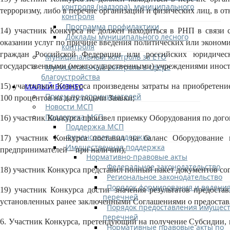
контроля (надзора), муниципального
терроризму, либо в перечне организаций и физических лиц, в 
контроля
Программа профилактики
14) участник Конкурса не должен находиться в РНП в связи 
Доклады муниципального лесного
оказании услуг по причине введения политических или эконо
контроля
граждан Российской Федерации или российских юридическ
Муниципальный контроль за ЕТО
государственными (межгосударственными) учреждениями иностр
Муниципальный контроль в сфере
благоустройства
МАЛЫЙ БИЗНЕС
15) участником Конкурса произведены затраты на приобретение
Прием предпринимателей
100 процентов на дату подачи Заявки;
Новости МСП
Поддержка МСП
16) участник Конкурса произвел приемку Оборудования по дого
Поддержка МСП
Финансовая поддержка
17) участник Конкурса поставил на баланс Оборудование 
Имущественная поддержка
предпринимателей – при наличии);
Нормативно-правовые акты
Федеральное законодательство
18) участник Конкурса представил полный пакет документов сог
Региональное законодательство
Порядок формирования и ведени
19) участник Конкурса достиг значения результатов предоста
перечней
установленных ранее заключенными Соглашениями о предоста
Порядок предоставления имущест
перечней
6.
Участник Конкурса, претендующий на получение Субсидии, п
Нормативные правовые акты по