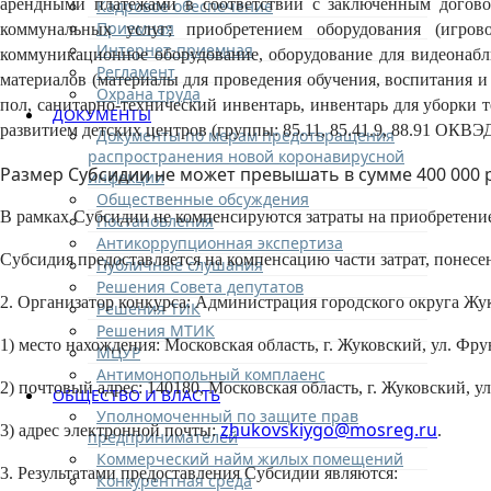
арендными платежами в соответствии с заключенным договор
Кадровое обеспечение
Приемная
коммунальных услуг; приобретением оборудования (игров
Интернет-приемная
коммуникационное оборудование, оборудование для видеонаблю
Регламент
материалов (материалы для проведения обучения, воспитания и 
Охрана труда
пол, санитарно-технический инвентарь, инвентарь для уборки т
ДОКУМЕНТЫ
развитием детских центров (группы: 85.11, 85.41.9, 88.91 ОКВЭД
Документы по мерам предотвращения
распространения новой коронавирусной
Размер Субсидии не может превышать в сумме 400 000 
инфекции
Общественные обсуждения
В рамках Субсидии не компенсируются затраты на приобретение
Постановления
Антикоррупционная экспертиза
Субсидия предоставляется на компенсацию части затрат, понесе
Публичные слушания
Решения Совета депутатов
2. Организатор конкурса: Администрация городского округа Жу
Решения ТИК
Решения МТИК
1) место нахождения: Московская область, г. Жуковский, ул. Фрун
МЦУР
Антимонопольный комплаенс
2) почтовый адрес: 140180, Московская область, г. Жуковский, ул
ОБЩЕСТВО И ВЛАСТЬ
Уполномоченный по защите прав
zhukovskiygo@mosreg.ru
3) адрес электронной почты:
.
предпринимателей
Коммерческий найм жилых помещений
3. Результатами предоставления Субсидии являются:
Конкурентная среда