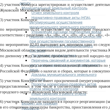
округу
2) участник Конкурса зарегистрирован и осуществляет деятель
Муниципальный земельный контроль
Жуковский Московской области;
Отдел земельного контроля
Нормативно-правовые акты (НПА),
3) участник Конкурса:
регулирующие осуществление
муниципального земельного контроля
по мероприятию 02.01 осуществляет на территории городского
Управление рисками причинения вреда
соответствии с разделами «A», «B», «C», «D», «E», «F», «H», «I»,
(ущерба) охраняемым законом ценностям
при осуществлении государственного
по мероприятию 02.03 выполняет как минимум одно из следу
контроля (надзора), муниципального
контроля
Московской области; основным видом деятельности участника К
Программа профилактики
по дневному уходу за детьми; производство изделий народно-х
Перечень сведений и документов, которые
могут запрашиваться у контролируемого
4) участник Конкурса не имеет неисполненной обязанности по у
лица
Российской Федерации о налогах и сборах, которые в совокупн
Доклады муниципального земельного
контроля
5) участник Конкурса не имеет просроченной (неурегулирован
Проекты нормативно-правовых актов
предоставленных в том числе в соответствии с иными право
отдела земельного контроля
городского округа Жуковский Московской области;
Иные сведения о работе отдела
земельного контроля
6) участник Конкурса не находится в процессе реорганизации (
Бюджет для граждан
в его отношении процедуры банкротства, приостановления его 
Росреестр