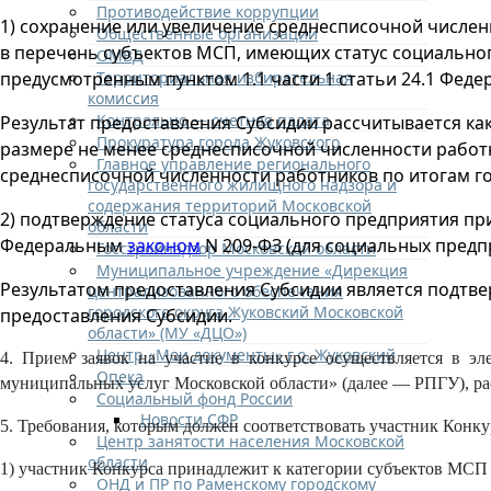
Противодействие коррупции
1) сохранение или увеличение среднесписочной числен
Общественные организации
в перечень субъектов МСП, имеющих статус социально
ОМВД
Территориальная избирательная
предусмотренным пунктом 1.1 части 1 статьи 24.1 Феде
комиссия
Контрольно — счетная палата
Результат предоставления Субсидии рассчитывается ка
Прокуратура города Жуковского
размере не менее среднесписочной численности работн
Главное управление регионального
среднесписочной численности работников по итогам го
государственного жилищного надзора и
содержания территорий Московской
2) подтверждение статуса социального предприятия пр
области
Федеральным
законом
N 209-ФЗ (для социальных предп
Госстройнадзор Московской области
Муниципальное учреждение «Дирекция
Результатом предоставления Субсидии является подтвер
централизованного обеспечения
городского округа Жуковский Московской
предоставления Субсидии.
области» (МУ «ДЦО»)
Центр «Мои документы» г.о. Жуковский
4. Прием заявок на участие в конкурсе осуществляется в э
Опека
муниципальных услуг Московской области» (далее — РПГУ), ра
Социальный фонд России
Новости СФР
5. Требования, которым должен соответствовать участник Конкур
Центр занятости населения Московской
области
1) участник Конкурса принадлежит к категории субъектов МСП 
ОНД и ПР по Раменскому городскому