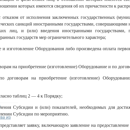
отношении которых имеются сведения об их причастности к расп
с отказом от исполнения заключенных государственных (муниц
мических санкций иностранными государствами, совершающими 
их лиц, и (или) введения иностранными государствами, 
анных государств мер ограничительного характера;
 и изготовление Оборудования либо произведена оплата первог
ворам на приобретение (изготовление) Оборудование и по догов
по договорам на приобретение (изготовление) Оборудовани
ласно таблиц 2 — 4 к Порядку;
я
вления Субсидии и (или) показателей, необходимых для дости
влении Субсидии по мероприятию.
ва из
редставляет заявку, включающую заявление на предоставление