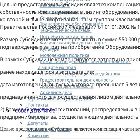
Целью предоставления Субсидии является компенсация 
Безопасность
Здравоохранение
собственность или получением в лизинг оборудования, 
Социальная политика
ко второй и выше амортизационным группам Классифи
Транспортное обслуживание
Правительства Российской Федерации от 01.01.2002 № 
Технологические схемы
Потребительский рынок
Размер Субсидии не может превышать в сумме 550 000 
Физическая культура и спорт
подтвержденных затрат на приобретение Оборудовани
Культура
Молодежная политика
В рамках Субсидии не компенсируются затраты на прио
Комиссия по делам несовершеннолетних
и защите их прав
ранее находившегося в эксплуатации;
Оценка регулирующего воздействия
Градостроительная деятельность
дата изготовления (выпуска) которого превышает 5 лет 
Дорожная деятельность
Архивное дело
предназначенного для осуществления лицом деятельност
Муниципальные учреждения
Контакты
2)
Размер бюджетных ассигнований, распределяемых в р
СОВЕТ ДЕПУТАТОВ
предпринимательства, осуществляющим деятельность в 
Структура
Депутаты
О Совете депутатов
Целью предоставления Субсидии является компенсация части зат
Комиссии