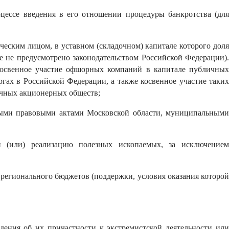
оцессе введения в его отношении процедуры банкротства (для
еским лицом, в уставном (складочном) капитале которого доля
е не предусмотрено законодательством Российской Федерации).
косвенное участие офшорных компаний в капитале публичных
гах в Российской Федерации, а также косвенное участие таких
ичных акционерных обществ;
вными правовыми актами Московской области, муниципальными
и (или) реализацию полезных ископаемых, за исключением
 регионального бюджетов (поддержки, условия оказания которой
дения об их причастности к экстремистской деятельности или