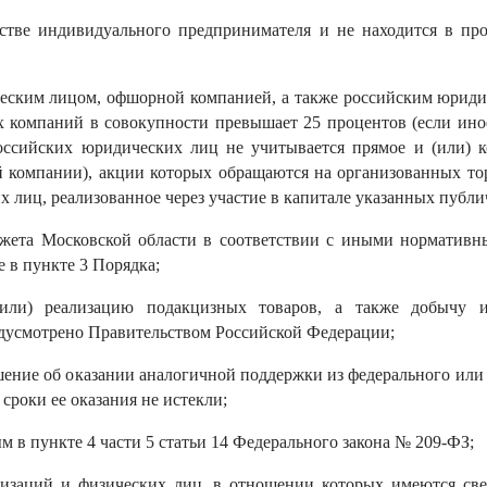
естве индивидуального предпринимателя и не находится в пр
еским лицом, офшорной компанией, а также российским юридич
х компаний в совокупности превышает 25 процентов (если ино
оссийских юридических лиц не учитывается прямое и (или) 
 компании), акции которых обращаются на организованных тор
 лиц, реализованное через участие в капитале указанных публ
бюджета Московской области в соответствии с иными нормати
 в пункте 3 Порядка;
(или) реализацию подакцизных товаров, а также добычу 
дусмотрено Правительством Российской Федерации;
шение об оказании аналогичной поддержки из федерального или
сроки ее оказания не истекли;
м в пункте 4 части 5 статьи 14 Федерального закона № 209-ФЗ;
низаций и физических лиц, в отношении которых имеются све