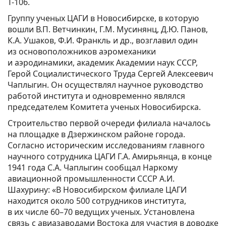
Т-106.
Группу ученых ЦАГИ в Новосибирске, в которую
вошли В.П. Ветчинкин, Г.М. Мусинянц, Д.Ю. Панов,
К.А. Ушаков, Ф.И. Франкль и др., возглавил один
из основоположников аэромеханики
и аэродинамики, академик Академии наук СССР,
Герой Социалистического Труда Сергей Алексеевич
Чаплыгин. Он осуществлял научное руководство
работой института и одновременно являлся
председателем Комитета ученых Новосибирска.
Строительство первой очереди филиала началось
на площадке в Дзержинском районе города.
Согласно историческим исследованиям главного
научного сотрудника ЦАГИ Г.А. Амирьянца, в конце
1941 года С.А. Чаплыгин сообщал Наркому
авиационной промышленности СССР А.И.
Шахурину: «В Новосибирском филиале ЦАГИ
находится около 500 сотрудников института,
в их числе 60–70 ведущих ученых. Установлена
связь с авиазаводами Востока для участия в доводке