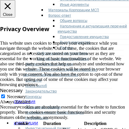
Иные документы
Материалы Корпорации МСП
Close
Вопрос-ответ
Общие вопросы
Наполнение и актуализация перечней
Privacy Overview
имущества
Предоставление имущества
Выкуп имущества
This website uses cookies to improve your experience while you
Прочие
navigate through the website. Out of these, the cookies that are
Информационная поддержка
categorized as necessary are stored on your browser as they are
Консультационная поддержка
essential for the working of basic functionalities of the website. We
also use third-party cookies that help us analyze and understand how
Инфраструктура поддержки
you use this website. These cookies will be stored in your browser
Совет по развитию и поддержке малого и
only with your consent. You also have the option to opt-out of these
среднего предпринимательства
cookies. But opting out of some of these cookies may affect your
Контакты
browsing experience.
Книга жалоб
Necessary
Законодательство
Конкурсы
Necessary
ОБРАЩЕНИЯ
Always Enabled
Обращения граждан
Necessary cookies are absolutely essential for the website to function
properly. These cookies ensure basic functionalities and security
Графики личного приема граждан
features of the website, anonymously.
Информация
ИНВЕСТИЦИИ
Cookie
Duration
Description
Инвестиционный паспорт