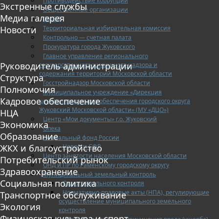
Противодействие коррупции
Экстренные службы
Общественные организации
Медиа галерея
ОМВД
Территориальная избирательная комиссия
Новости
Контрольно — счетная палата
Прокуратура города Жуковского
Главное управление регионального
Руководитель администрации
государственного жилищного надзора и
содержания территорий Московской области
Структура
Госстройнадзор Московской области
Полномочия
Муниципальное учреждение «Дирекция
Кадровое обеспечение
централизованного обеспечения городского округа
Жуковский Московской области» (МУ «ДЦО»)
НЦА
Центр «Мои документы» г.о. Жуковский
Экономика
Опека
Образование
Социальный фонд России
Новости СФР
ЖКХ и благоустройство
Центр занятости населения Московской области
Потребительский рынок
ОНД и ПР по Раменскому городскому округу
Здравоохранение
Муниципальный земельный контроль
Социальная политика
Отдел земельного контроля
Нормативно-правовые акты (НПА), регулирующие
Транспортное обслуживание
осуществление муниципального земельного
Экология
контроля
Физическая культура и спорт