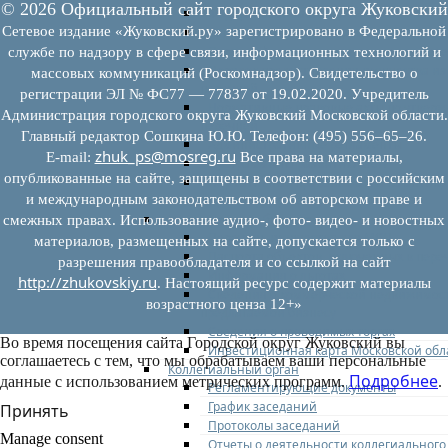
© 2026 Официальный сайт городского округа Жуковский
Федеральное законодательство
Сетевое издание «Жуковский.ру» зарегистрировано в Федеральной
Региональное законодательство
Порядок формирования и ведения пер
службе по надзору в сфере связи, информационных технологий и
Порядок предоставления имущества из
массовых коммуникаций (Роскомнадзор). Свидетельство о
перечней
регистрации ЭЛ № ФС77 — 77837 от 19.02.2020. Учредитель
Нормативные правовые акты по утвер
Администрация городского округа Жуковский Московской области.
перечней
Главный редактор Сошкина Ю.Ю. Телефон: (495) 556–65–26.
Административные регламенты
zhuk_ps@mosreg.ru
E‑mail:
Все права на материалы,
Программы по развитию МСП
опубликованные на сайте, защищены в соответствии с российским
Нормативные правовые акты по антик
и международным законодательством об авторском праве и
мерам поддержки субъектов МСП
Имущество для бизнеса
смежных правах. Использование аудио-, фото- видео- и новостных
Перечень имущества для МСП
материалов, размещенных на сайте, допускается только с
Паспорта объектов, включенных в пере
разрешения правообладателя и со ссылкой на сайт
Информация о льготах
http://zhukovskiy.ru
. Настоящий ресурс содержит материалы
Сведения о коммерческой недвижимос
возрастного ценза 12+»
предлагаемой бизнесу
Сведения о проводимых торгах
Во время посещения сайта Городской округ Жуковский вы
Инвестиционная карта Московской обл
соглашаетесь с тем, что мы обрабатываем ваши персональные
Коллегиальный орган
Подробнее
данные с использованием метрических программ.
.
Регламентирующие документы
График заседаний
Принять
Протоколы заседаний
Manage consent
Отчеты о деятельности коллегиального