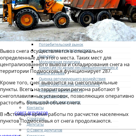
Образование
ЖКХ и благоустройство
Безопасность
Здравоохранение
Социальная политика
Транспортное обслуживание
Технологические схемы
Потребительский рынок
Физическая культура и спорт
Вывоз снега осуществляется в специально
Культура
определенные для этого места. Таких мест для
Молодежная политика
централизованного вывоза и складирования снега на
Комиссия по делам несовершеннолетних и
территории Подмосковья функционирует 287.
защите их прав
Оценка регулирующего воздействия
Кроме того, снег вывозится на снегоплавильные
Градостроительная деятельность
пункты. Всего на территории региона работают 9
Дорожная деятельность
снегоплавильных установок, позволяющих оперативно
Архивное дело
Муниципальные учреждения
растопить большой объем снега.
Контакты
СОВЕТ ДЕПУТАТОВ
В настоящее время работы по расчистке населенных
Структура
пунктов Подмосковья от снега продолжаются.
Депутаты
О Совете депутатов
Комиссии