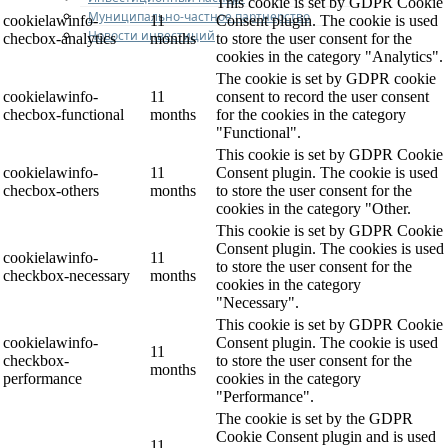
This cookie is set by GDPR Cookie
Муниципально-частное партнерство
cookielawinfo-
11
Consent plugin. The cookie is used
Новости инвестиций
checbox-analytics
months
to store the user consent for the
cookies in the category "Analytics".
The cookie is set by GDPR cookie
cookielawinfo-
11
consent to record the user consent
checbox-functional
months
for the cookies in the category
"Functional".
This cookie is set by GDPR Cookie
cookielawinfo-
11
Consent plugin. The cookie is used
checbox-others
months
to store the user consent for the
cookies in the category "Other.
This cookie is set by GDPR Cookie
Consent plugin. The cookies is used
cookielawinfo-
11
to store the user consent for the
checkbox-necessary
months
cookies in the category
"Necessary".
This cookie is set by GDPR Cookie
cookielawinfo-
Consent plugin. The cookie is used
11
checkbox-
to store the user consent for the
months
performance
cookies in the category
"Performance".
The cookie is set by the GDPR
Cookie Consent plugin and is used
11