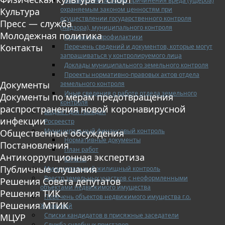
Управление рисками причинения вреда (ущерба)
охраняемым законом ценностям при
Культура
осуществлении государственного контроля
Пресс — служба
(надзора), муниципального контроля
Молодежная политика
Программа профилактики
Контакты
Перечень сведений и документов, которые могут
запрашиваться у контролируемого лица
Доклады муниципального земельного контроля
Проекты нормативно-правовых актов отдела
Документы
земельного контроля
Иные сведения о работе отдела земельного
Документы по мерам предотвращения
контроля
распространения новой коронавирусной
Бюджет для граждан
инфекции
Росреестр
Муниципальный финансовый контроль
Общественные обсуждения
Нормативные документы
Постановления
План работ
Антикоррупционная экспертиза
Отчеты
Публичные слушания
Муниципальный жилищный контроль
Реестр земельных участков с неоформленными
Решения Совета депутатов
объектами недвижимого имущества
Решения ТИК
Перечень объектов недвижимого имущества г.о.
Решения МТИК
Жуковский
Списки кандидатов в присяжные заседатели
МЦУР
Служба судебных приставов