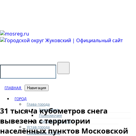
Городской округ Жуковский
Официальный сайт
ГЛАВНАЯ
Навигация
ГОРОД
Глава города
31 тысяча кубометров снега
Биография
Полномочия
вывезена с территории
Доклады и отчеты
Устав города
населённых пунктов Московской
Символика города