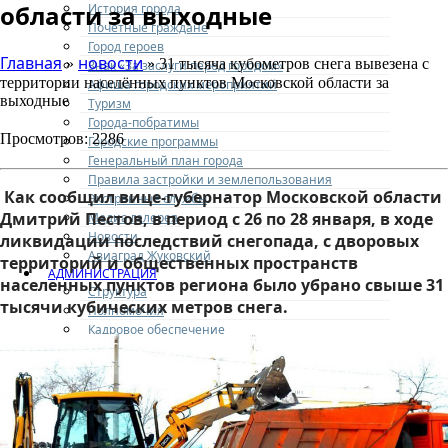
области за выходные
История города
Почетные граждане
Город героев
Главная
новости
»
» 31 тысяча кубометров снега вывезена с
Знак «За заслуги перед городом»
территории населённых пунктов Московской области за
Афиша городских мероприятий
выходные
Туризм
Города-побратимы
Просмотров: 2286
Городские программы
Генеральный план города
Правила застройки и землепользования
Как сообщил вице-губернатор Московской области
Экстренные службы
Дмитрий Пестов, в период с 26 по 28 января, в ходе
Медиа галерея
Новости
ликвидации последствий снегопада, с дворовых
Авиаград Жуковский
территорий и общественных пространств
АДМИНИСТРАЦИЯ
населенных пунктов региона было убрано свыше 31
Структура
тысячи кубических метров снега.
Полномочия
Кадровое обеспечение
Направления деятельности
Участникам СВО и членам их семей
Жилищная сфера
Наружная реклама
Экономика
Финансовое управление