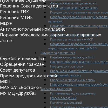
Федеральное законодательство
Решения Совета депутатов
Региональное законодательство
Решения ТИК
Порядок формирования и ведения пер
Решения МТИК
Порядок предоставления имущества из
перечней
МЦУР
Нормативные правовые акты по утвер
Антимонопольный комплаенс
перечней
Порядок обжалования нормативных правовых
Административные регламенты
Программы по развитию МСП
актов
Нормативные правовые акты по антик
мерам поддержки субъектов МСП
Имущество для бизнеса
Перечень имущества для МСП
Службы и ведомства
Паспорта объектов, включенных в пере
Обращения граждан
Информация о льготах
Совет депутатов
Сведения о коммерческой недвижимос
Прием предпринимателей
предлагаемой бизнесу
Сведения о проводимых торгах
МФЦ
Инвестиционная карта Московской обл
МАУ о/л «Восток-2»
Коллегиальный орган
МУ МЦ «Дружба»
Регламентирующие документы
График заседаний
Протоколы заседаний
Отчеты о деятельности коллегиального