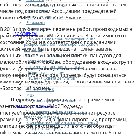
собственников и общественных организаций – в том
Кадровое обеспечение
числе под контролем Ассоциации председателей
Приемная
Интернет-приемная
Советов МКД Московской области.
Регламент
Охрана труда
В 2018 году расширен перечень работ, производимых в
ДОКУМЕНТЫ
рамках программы «Мой подъезд». В зависимости от
Документы по мерам предотвращения
состояния дома и в соответствии с пожеланиями
распространения новой коронавирусной
жителей может быть проведена полная замена
инфекции
оконных блоков и напольной плитки, пандусов для
Общественные обсуждения
Постановления
маломобильных граждан, оборудования входных групп
Антикоррупционная экспертиза
(двери, дверные доводчики и т.д.). Кроме того, по
Публичные слушания
поручению Губернатора подъезды будут оснащаться
Решения Совета депутатов
камерами видеонаблюдения, подключенными к системе
Решения ТИК
«Безопасный регион».
Решения МТИК
МЦУР
Подробную информацию о программе можно
Антимонопольный комплаенс
узнать на портале «#МойПодъезд»
ОБЩЕСТВО И ВЛАСТЬ
Уполномоченный по защите прав
(menyaempodezdy.ru). На этом интернет-ресурсе
предпринимателей
размещены сведения о финансировании программы,
Коммерческий найм жилых помещений
методические рекомендации, включая образцы
Конкурентная среда
оформления смет, перечень выполняемых работ и