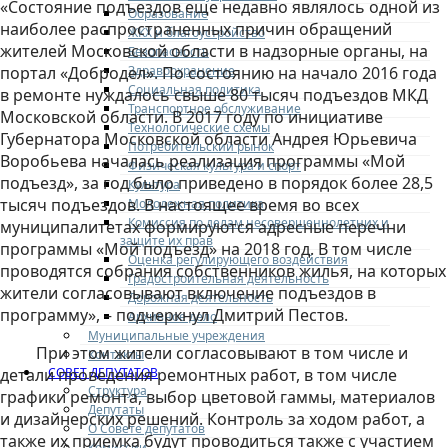
«Состояние подъездов еще недавно являлось одной из
Образование
наиболее распространенных причин обращений
ЖКХ и благоустройство
жителей Московской области в надзорные органы, на
Безопасность
Здравоохранение
портал «Добродел». По состоянию на начало 2016 года
Социальная политика
в ремонте нуждалось свыше 80 тысяч подъездов МКД
Транспортное обслуживание
Московской области. В 2017 году по инициативе
Технологические схемы
Губернатора Московской области Андрея Юрьевича
Потребительский рынок
Воробьева началась реализация программы «Мой
Физическая культура и спорт
подъезд», за год было приведено в порядок более 28,5
Культура
тысяч подъездов. В настоящее время во всех
Молодежная политика
Комиссия по делам несовершеннолетних и
муниципалитетах формируются адресные перечни
защите их прав
программы «Мой подъезд» на 2018 год. В том числе
Оценка регулирующего воздействия
проводятся собрания собственников жилья, на которых
Градостроительная деятельность
жители согласовывают включение подъездов в
Дорожная деятельность
программу», – подчеркнул Дмитрий Пестов.
Архивное дело
Муниципальные учреждения
При этом жители согласовывают в том числе и
Контакты
СОВЕТ ДЕПУТАТОВ
детали проведения ремонтных работ, в том числе
Структура
графики ремонта, выбор цветовой гаммы, материалов
Депутаты
и дизайнерских решений. Контроль за ходом работ, а
О Совете депутатов
также их приемка будут проводиться также с участием
Комиссии