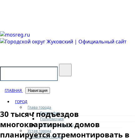
Городской округ Жуковский
Официальный сайт
ГЛАВНАЯ
Навигация
ГОРОД
Глава города
30 тысяч подъездов
Биография
Полномочия
многоквартирных домов
Доклады и отчеты
Устав города
планируется отремонтировать в
Символика города