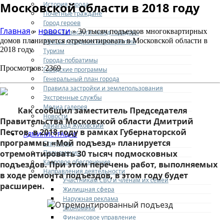
Московской области в 2018 году
История города
Почетные граждане
Город героев
Главная
новости
»
» 30 тысяч подъездов многоквартирных
Знак «За заслуги перед городом»
домов планируется отремонтировать в Московской области в
Афиша городских мероприятий
2018 году
Туризм
Города-побратимы
Просмотров: 2369
Городские программы
Генеральный план города
Правила застройки и землепользования
Экстренные службы
Медиа галерея
Как сообщил заместитель Председателя
Новости
Правительства Московской области Дмитрий
Авиаград Жуковский
Пестов, в 2018 году в рамках Губернаторской
АДМИНИСТРАЦИЯ
программы «Мой подъезд» планируется
Структура
Полномочия
отремонтировать 30 тысяч подмосковных
Кадровое обеспечение
подъездов. При этом перечень работ, выполняемых
Направления деятельности
в ходе ремонта подъездов, в этом году будет
Участникам СВО и членам их семей
расширен.
Жилищная сфера
Наружная реклама
Экономика
Финансовое управление