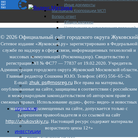
Иные документы
Материалы Корпорации МСП
Вопрос-ответ
Общие вопросы
Наполнение и актуализация перечней
имущества
© 2026 Официальный сайт городского округа Жуковский
Предоставление имущества
Сетевое издание «Жуковский.ру» зарегистрировано в Федеральной
Выкуп имущества
службе по надзору в сфере связи, информационных технологий и
Прочие
Информационная поддержка
массовых коммуникаций (Роскомнадзор). Свидетельство о
Консультационная поддержка
регистрации ЭЛ № ФС77 — 77837 от 19.02.2020. Учредитель
Инфраструктура поддержки
Администрация городского округа Жуковский Московской области.
Совет по развитию и поддержке малого и
Главный редактор Сошкина Ю.Ю. Телефон: (495) 556–65–26.
среднего предпринимательства
zhuk_ps@mosreg.ru
E‑mail:
Все права на материалы,
Контакты
опубликованные на сайте, защищены в соответствии с российским
Книга жалоб
и международным законодательством об авторском праве и
Законодательство
смежных правах. Использование аудио-, фото- видео- и новостных
Конкурсы
материалов, размещенных на сайте, допускается только с
ОБРАЩЕНИЯ
Обращения граждан
разрешения правообладателя и со ссылкой на сайт
Графики личного приема граждан
http://zhukovskiy.ru
. Настоящий ресурс содержит материалы
Информация
возрастного ценза 12+»
ИНВЕСТИЦИИ
Инвестиционный паспорт