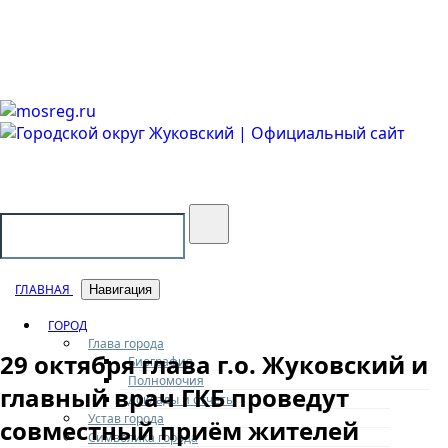
Городской округ Жуковский
Официальный сайт
ГЛАВНАЯ
Навигация
ГОРОД
Глава города
29 октября глава г.о. Жуковский и
Биография
Полномочия
главный врач ГКБ проведут
Доклады и отчеты
Устав города
совместный приём жителей
Символика города