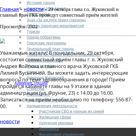
История города
Почетные граждане
Главная
новости
»
» 29 октября глава г.о. Жуковский и
Город героев
главный врач ГКБ проведут совместный приём жителей
Знак «За заслуги перед городом»
Афиша городских мероприятий
Просмотров: 2322
Туризм
Города-побратимы
Городские программы
Генеральный план города
Уважаемые жители! В понедельник, 29 октября,
Правила застройки и землепользования
состоится совместный приём главы г. о. Жуковский
Экстренные службы
Андрея Войтюка и главного врача Жуковской ГКБ
Медиа галерея
Новости
Лилией Бусыгиной. Вы можете задать интересующие
Авиаград Жуковский
вопросы по теме здравоохранения в городе! Приём
АДМИНИСТРАЦИЯ
пройдет в кабинете главы на 9 этаже в здании
Структура
администрации (ул. Фрунзе, 23) с 14.00 до 16.00.
Полномочия
Записаться на приём необходимо по телефону: 556-87-
Кадровое обеспечение
00.
Направления деятельности
Участникам СВО и членам их семей
Жилищная сфера
новости
Наружная реклама
Экономика
Финансовое управление