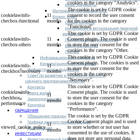
cookies in the category "Analytics".
Иные документы
The cookie is set by GDPR cookie
Материалы Корпорации МСП
cookielawinfo-
11
consent to record the user consent
Вопрос-ответ
checbox-functional
months
for the cookies in the category
Общие вопросы
"Functional".
Наполнение и актуализация перечней
This cookie is set by GDPR Cookie
имущества
cookielawinfo-
11
Consent plugin. The cookie is used
Предоставление имущества
checbox-others
months
to store the user consent for the
Выкуп имущества
cookies in the category "Other.
Прочие
This cookie is set by GDPR Cookie
Информационная поддержка
Consent plugin. The cookies is used
Консультационная поддержка
cookielawinfo-
11
to store the user consent for the
Инфраструктура поддержки
checkbox-necessary
months
cookies in the category
Совет по развитию и поддержке малого и
"Necessary".
среднего предпринимательства
This cookie is set by GDPR Cookie
Контакты
cookielawinfo-
Consent plugin. The cookie is used
Книга жалоб
11
checkbox-
to store the user consent for the
Законодательство
months
performance
cookies in the category
Конкурсы
"Performance".
ОБРАЩЕНИЯ
The cookie is set by the GDPR
Обращения граждан
Cookie Consent plugin and is used
Графики личного приема граждан
11
viewed_cookie_policy
to store whether or not user has
Информация
months
consented to the use of cookies. It
ИНВЕСТИЦИИ
does not store any personal data.
Инвестиционный паспорт