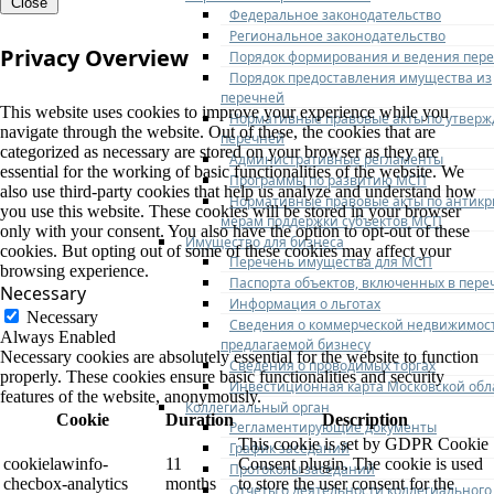
Close
Федеральное законодательство
Региональное законодательство
Privacy Overview
Порядок формирования и ведения пер
Порядок предоставления имущества из
перечней
This website uses cookies to improve your experience while you
Нормативные правовые акты по утвер
navigate through the website. Out of these, the cookies that are
перечней
categorized as necessary are stored on your browser as they are
Административные регламенты
essential for the working of basic functionalities of the website. We
Программы по развитию МСП
also use third-party cookies that help us analyze and understand how
Нормативные правовые акты по антик
you use this website. These cookies will be stored in your browser
мерам поддержки субъектов МСП
only with your consent. You also have the option to opt-out of these
Имущество для бизнеса
cookies. But opting out of some of these cookies may affect your
Перечень имущества для МСП
browsing experience.
Паспорта объектов, включенных в пере
Necessary
Информация о льготах
Necessary
Сведения о коммерческой недвижимос
Always Enabled
предлагаемой бизнесу
Necessary cookies are absolutely essential for the website to function
Сведения о проводимых торгах
properly. These cookies ensure basic functionalities and security
Инвестиционная карта Московской обл
features of the website, anonymously.
Коллегиальный орган
Cookie
Duration
Description
Регламентирующие документы
This cookie is set by GDPR Cookie
График заседаний
cookielawinfo-
11
Consent plugin. The cookie is used
Протоколы заседаний
checbox-analytics
months
to store the user consent for the
Отчеты о деятельности коллегиального