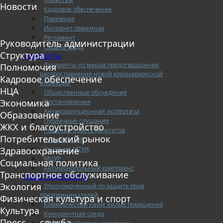
Новости
Кадровое обеспечение
Приемная
Интернет-приемная
Регламент
Руководитель администрации
Охрана труда
Структура
ДОКУМЕНТЫ
Документы по мерам предотвращения
Полномочия
распространения новой коронавирусной
Кадровое обеспечение
инфекции
НЦА
Общественные обсуждения
Экономика
Постановления
Антикоррупционная экспертиза
Образование
Публичные слушания
ЖКХ и благоустройство
Решения Совета депутатов
Потребительский рынок
Решения ТИК
Решения МТИК
Здравоохранение
МЦУР
Социальная политика
Антимонопольный комплаенс
Транспортное обслуживание
ОБЩЕСТВО И ВЛАСТЬ
Экология
Уполномоченный по защите прав
предпринимателей
Физическая культура и спорт
Коммерческий найм жилых помещений
Культура
Конкурентная среда
Пресс — служба