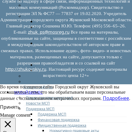
службе по надзору в сфере связи, информационных технологий и
Муниципальный контроль на автомобильном
массовых коммуникаций (Роскомнадзор). Свидетельство о
транспорте
регистрации ЭЛ № ФС77 — 77837 от 19.02.2020. Учредитель
Муниципальный лесной контроль
Администрация городского округа Жуковский Московской области.
Орган муниципального лесного контроля
Главный редактор Сошкина Ю.Ю. Телефон: (495) 556–65–26.
Нормативно-правовые акты (НПА), регулирующие
zhuk_ps@mosreg.ru
E‑mail:
Все права на материалы,
осуществление муниципального лесного
контроля:
опубликованные на сайте, защищены в соответствии с российским
Управление рисками причинения вреда (ущерба)
и международным законодательством об авторском праве и
охраняемым законом ценностям при
смежных правах. Использование аудио-, фото- видео- и новостных
осуществлении государственного контроля
материалов, размещенных на сайте, допускается только с
(надзора), муниципального контроля
разрешения правообладателя и со ссылкой на сайт
Программа профилактики
http://zhukovskiy.ru
. Настоящий ресурс содержит материалы
Доклады муниципального лесного контроля
возрастного ценза 12+»
Муниципальный контроль за ЕТО
Муниципальный контроль в сфере
Во время посещения сайта Городской округ Жуковский вы
благоустройства
соглашаетесь с тем, что мы обрабатываем ваши персональные
МАЛЫЙ БИЗНЕС
Подробнее
Прием предпринимателей
данные с использованием метрических программ.
.
Новости МСП
Принять
Поддержка МСП
Поддержка МСП
Manage consent
Финансовая поддержка
Имущественная поддержка
Нормативно-правовые акты