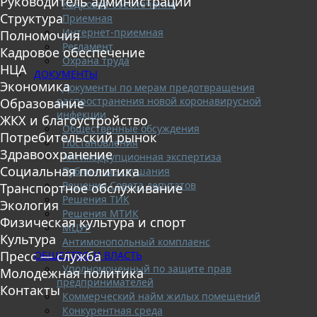
Руководитель администрации
Кадровое обеспечение
Структура
Приемная
Интернет-приемная
Полномочия
Регламент
Кадровое обеспечение
Охрана труда
НЦА
ДОКУМЕНТЫ
Экономика
Документы по мерам предотвращения
распространения новой коронавирусной
Образование
инфекции
ЖКХ и благоустройство
Общественные обсуждения
Потребительский рынок
Постановления
Здравоохранение
Антикоррупционная экспертиза
Социальная политика
Публичные слушания
Решения Совета депутатов
Транспортное обслуживание
Решения ТИК
Экология
Решения МТИК
Физическая культура и спорт
МЦУР
Культура
Антимонопольный комплаенс
Пресс — служба
ОБЩЕСТВО И ВЛАСТЬ
Уполномоченный по защите прав
Молодежная политика
предпринимателей
Контакты
Коммерческий найм жилых помещений
Конкурентная среда