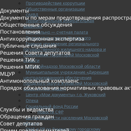
Противодействие коррупции
Общественные организации
Документы
ОМВД
Документы по мерам предотвращения распростр
Территориальная избирательная
Общественные обсуждения
комиссия
Постановления
Контрольно — счетная палата
Прокуратура города Жуковского
Антикоррупционная экспертиза
Главное управление регионального
Публичные слушания
государственного жилищного надзора и
Решения Совета депутатов
содержания территорий Московской
Решения ТИК
области
Решения МТИК
Госстройнадзор Московской области
Муниципальное учреждение «Дирекция
МЦУР
централизованного обеспечения
Антимонопольный комплаенс
городского округа Жуковский Московской
Порядок обжалования нормативных правовых ак
области» (МУ «ДЦО»)
Центр «Мои документы» г.о. Жуковский
Опека
Социальный фонд России
Службы и ведомства
Новости СФР
Обращения граждан
Центр занятости населения Московской
Совет депутатов
области
ОНД и ПР по Раменскому городскому
Прием предпринимателей