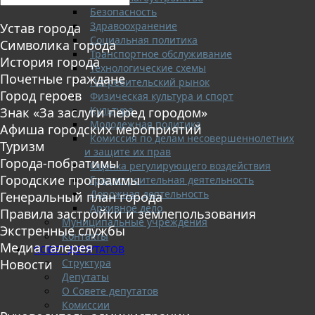
Безопасность
Здравоохранение
Устав города
Социальная политика
Символика города
Транспортное обслуживание
История города
Технологические схемы
Почетные граждане
Потребительский рынок
Город героев
Физическая культура и спорт
Культура
Знак «За заслуги перед городом»
Молодежная политика
Афиша городских мероприятий
Комиссия по делам несовершеннолетних
Туризм
и защите их прав
Города-побратимы
Оценка регулирующего воздействия
Городские программы
Градостроительная деятельность
Дорожная деятельность
Генеральный план города
Архивное дело
Правила застройки и землепользования
Муниципальные учреждения
Экстренные службы
Контакты
Медиа галерея
СОВЕТ ДЕПУТАТОВ
Структура
Новости
Депутаты
О Совете депутатов
Комиссии