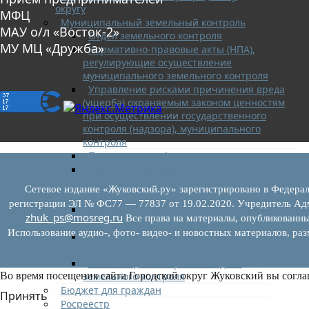
округу
МФЦ
Муниципальный земельный контроль
МАУ о/л «Восток-2»
Отдел земельного контроля
МУ МЦ «Дружба»
Нормативно-правовые акты (НПА),
регулирующие осуществление
муниципального земельного контроля
Управление рисками причинения вреда
(ущерба) охраняемым законом ценностям
при осуществлении государственного
контроля (надзора), муниципального
контроля
Программа профилактики
Перечень сведений и документов, которые
могут запрашиваться у контролируемого
Сетевое издание «Жуковский.ру» зарегистрировано в Федерал
лица
регистрации ЭЛ № ФС77 — 77837 от 19.02.2020. Учредитель Адм
Доклады муниципального земельного
zhuk_ps@mosreg.ru
Все права на материалы, опубликованны
контроля
Использование аудио-, фото- видео- и новостных материалов, ра
Проекты нормативно-правовых актов
отдела земельного контроля
Иные сведения о работе отдела
земельного контроля
Во время посещения сайта Городской округ Жуковский вы согла
Бюджет для граждан
Принять
Росреестр