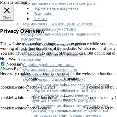
Manage consent
Муниципальный финансовый контроль
Нормативные документы
План работ
Close
Отчеты
Муниципальный жилищный контроль
Реестр земельных участков с
Privacy Overview
неоформленными объектами недвижимого
имущества
This website uses cookies to improve your experience while you navigate
Перечень объектов недвижимого
working of basic functionalities of the website. We also use third-part
имущества г.о. Жуковский
You also have the option to opt-out of these cookies. But opting out o
Списки кандидатов в присяжные
Necessary
заседатели
Necessary
Служба судебных приставов
Always Enabled
Муниципальный контроль на
Necessary cookies are absolutely essential for the website to function p
автомобильном транспорте
Cookie
Duration
Муниципальный лесной контроль
Орган муниципального лесного контроля
11
cookielawinfo-checbox-analytics
This cookie is set by
months
Нормативно-правовые акты (НПА),
регулирующие осуществление
11
cookielawinfo-checbox-functional
The cookie is set by 
муниципального лесного контроля:
months
Управление рисками причинения вреда
11
cookielawinfo-checbox-others
This cookie is set by
(ущерба) охраняемым законом ценностям
months
при осуществлении государственного
11