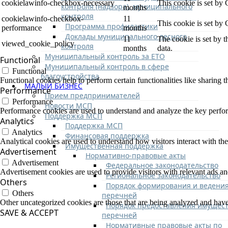
cookielawinfo-checkbox-necessary
This cookie is set by
контроля (надзора), муниципального
months
контроля
cookielawinfo-checkbox-
11
This cookie is set by
Программа профилактики
performance
months
Доклады муниципального лесного
11
The cookie is set by 
viewed_cookie_policy
контроля
months
data.
Муниципальный контроль за ЕТО
Functional
Муниципальный контроль в сфере
Functional
благоустройства
Functional cookies help to perform certain functionalities like sharing t
МАЛЫЙ БИЗНЕС
Performance
Прием предпринимателей
Performance
Новости МСП
Performance cookies are used to understand and analyze the key performa
Поддержка МСП
Analytics
Поддержка МСП
Analytics
Финансовая поддержка
Analytical cookies are used to understand how visitors interact with the
Имущественная поддержка
Advertisement
Нормативно-правовые акты
Advertisement
Федеральное законодательство
Advertisement cookies are used to provide visitors with relevant ads a
Региональное законодательство
Others
Порядок формирования и ведени
Others
перечней
Other uncategorized cookies are those that are being analyzed and have 
Порядок предоставления имущест
SAVE & ACCEPT
перечней
Нормативные правовые акты по