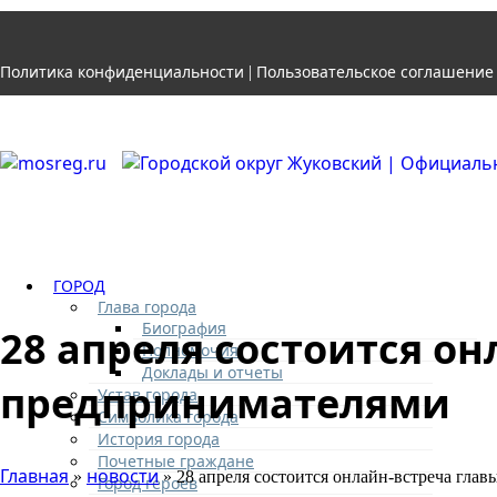
Политика конфиденциальности
Пользовательское соглашение
|
ГОРОД
Глава города
Биография
28 апреля состоится он
Полномочия
Доклады и отчеты
предпринимателями
Устав города
Символика города
История города
Почетные граждане
Главная
новости
»
» 28 апреля состоится онлайн-встреча гла
Город героев