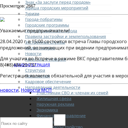
Знак «За заслуги перед городом»
Просмотров: 2667
Афиша городских мероприятий
Туризм
Города-побратимы
Городские программы
Уважаемые предприниматели!
Генеральный план города
Правила застройки и землепользования
28.04.2020 г. в 15:00 состоится встреча Главы городск
Экстренные службы
предложений, возникающих при ведении предпринимат
Медиа галерея
Новости
Для участия во Встрече в режиме ВКС представителям б
Авиаград Жуковский
8(498)484-20-73/
АДМИНИСТРАЦИЯ
Структура
Регистрация является обязательной для участия в мероп
Полномочия
Кадровое обеспечение
Направления деятельности
новости
Новости МСП
,
Участникам СВО и членам их семей
Жилищная сфера
Наружная реклама
Экономика
Финансовое управление
Образование
ЖКХ и благоустройство