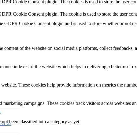
 GDPR Cookie Consent plugin. The cookies is used to store the user con
 GDPR Cookie Consent plugin. The cookie is used to store the user cons
the GDPR Cookie Consent plugin and is used to store whether or not user
he content of the website on social media platforms, collect feedbacks, a
nce indexes of the website which helps in delivering a better user expe
 website. These cookies help provide information on metrics the number o
nd marketing campaigns. These cookies track visitors across websites an
я
not been classified into a category as yet.
ва из