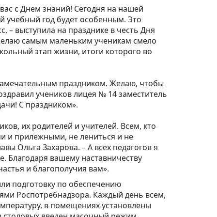
вас с Днем знаний! Сегодня на нашей
й учебный год будет особенным. Это
, – выступила на празднике в честь Дня
 Желаю самым маленьким ученикам смело
кольный этап жизни, итоги которого во
м замечательным праздником. Желаю, чтобы
поздравил учеников лицея № 14 заместитель
чи! С праздником». ⁣⁣⠀
ков, их родителей и учителей. Всем, кто
и и прилежными, не лениться и не
авы Ольга Захарова. – А всех педагогов я
е. Благодаря вашему наставничеству
стья и благополучия вам». ⁣⁣⠀
шли подготовку по обеспечению
ями Роспотребнадзора. Каждый день всем,
температуру, в помещениях установлены
в столовых введен масочный режим.