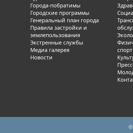
Города-побратимы
Здрав
Городские программы
Социа
Генеральный план города
Транс
Правила застройки и
обсл
землепользования
Эколо
Экстренные службы
Физич
Медиа галерея
спорт
Новости
Культ
Пресс
Молод
Конта
©