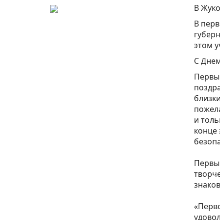
В Жуко
В перв
губерн
этом у
С Днем
Первый
поздра
близки
пожела
и толь
конце 
безопа
⁣⁣⠀
Первый
творче
знаков
⁣⁣⠀
«Перво
удовол