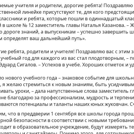
емые учителя и родители, дорогие ребята! Поздравляю 
твенной линейке присутствуют те, для кого предстоящи
лассники и ребята, которые пошли в одиннадцатый класс
 в школе № 12 заместитель главы Наталья Казанова. –
о дороге знаний, а выпускникам – успешно завершить ш
 определят ваш дальнейший путь». ⁣⁣⠀
ие ребята, родители и учителя! Поздравляю вас с эти
учебный год для каждого из вас стал плодотворным, – 
Эдуард Сигалов. – Успехов в учебе. Хороших отметок и уда
о нового учебного года – знаковое событие для школьни
, я желаю стремиться к новым знаниям, быть усидчивым
ивать уроки, – дала напутственные слова заместитель гл
не благодарю за профессионализм, мудрость и терпени
ваются потенциалы и таланты наших юных жуковчан. Сча
м, что в преддверии 1 сентября все школы города про
рной безопасности в соответствии с новыми требовани
ходит в образовательное учреждение, будут измерять 
уляторы и санитайзеры. Помимо этого, для сотруднико