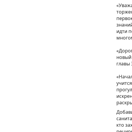
«Уважа
торжес
первок
знаний
идти п
многом
⁣⁣⠀
«Дорог
новый 
главы 
⁣⁣⠀
«Начал
учится
прогул
искрен
раскры
Добави
санита
кто за
рецирк