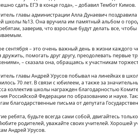
пешно сдать ЕГЭ в конце года», – добавил Тембот Кимов. ⁣
итель главы администрации Алла Дунаевич поздравила 
й школы №13. Она вручила им памятный альбом о город
ребятам, заверив, что взрослые будут делать все, чтоб
ваемым. ⁣⁣⠀
е сентября – это очень важный день в жизни каждого ч
 дружить, помогать друг другу, преодолевать первые т
ениям», – сказала она, обращаясь к участникам торжеств
итель главы Андрей Урусов побывал на линейках в школ
илось 70 лет. В связи с юбилеем, а также за значитель
сса коллектив школы награжден благодарностью Комит
ия Российской Федерации по образованию и науке. Так
гам благодарственные письма от депутата Государствен
ие ребята, будьте всегда сами собой, двигайтесь тольк
Любите родителей, уважайте своих учителей. Хорошей уч
ам Андрей Урусов. ⁣⁣⠀