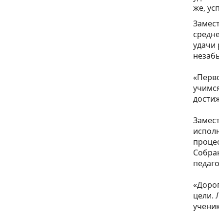
же, ус
Замест
средне
удачи 
незабы
⁣⁣⠀
«Перво
учимся
достиж
⁣⁣⠀
Замест
исполн
проце
Собран
педаго
⁣⁣⠀
«Дорог
цели. 
ученик
⁣⁣⠀