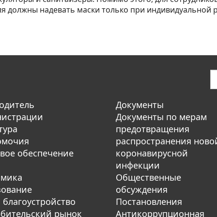
я должны надевать маски только при индивидуальной р
одитель
Документы
нистрации
Документы по мерам
тура
предотвращения
омочия
распространения ново
вое обеспечение
коронавирусной
инфекции
омика
Общественные
зование
обсуждения
 благоустройство
Постановления
бительский рынок
Антикоррупционная