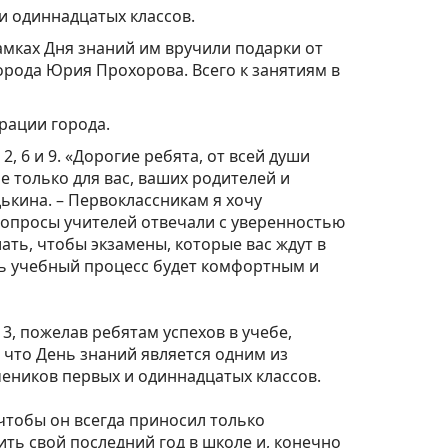
и одиннадцатых классов.
рамках Дня знаний им вручили подарки от
орода Юрия Прохорова. Всего к занятиям в
ции города. ⁣⁣⠀
 6 и 9. «Дорогие ребята, от всей души
е только для вас, ваших родителей и
дькина. – Первоклассникам я хочу
 вопросы учителей отвечали с уверенностью
ть, чтобы экзамены, которые вас ждут в
ть учебный процесс будет комфортным и
, пожелав ребятам успехов в учебе,
 что День знаний является одним из
ников первых и одиннадцатых классов. ⁣⁣⠀
чтобы он всегда приносил только
ить свой последний год в школе и, конечно