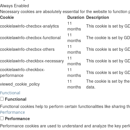
Always Enabled
Necessary cookies are absolutely essential for the website to function 
Cookie
Duration
Description
11
cookielawinfo-checbox-analytics
This cookie is set by G
months
11
cookielawinfo-checbox-functional
The cookie is set by GD
months
11
cookielawinfo-checbox-others
This cookie is set by G
months
11
cookielawinfo-checkbox-necessary
This cookie is set by G
months
cookielawinfo-checkbox-
11
This cookie is set by G
performance
months
11
The cookie is set by th
viewed_cookie_policy
months
data.
Functional
Functional
Functional cookies help to perform certain functionalities like sharing t
Performance
Performance
Performance cookies are used to understand and analyze the key perform