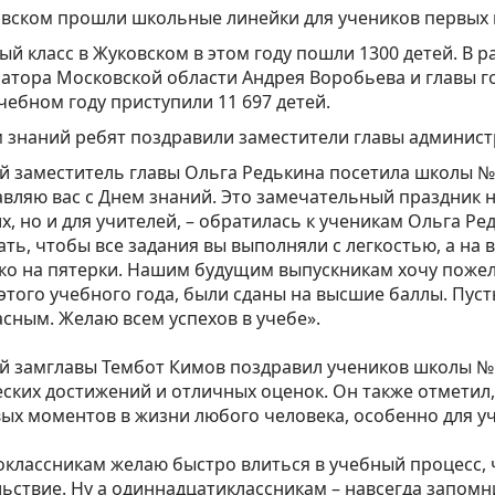
вском прошли школьные линейки для учеников первых 
ый класс в Жуковском в этом году пошли 1300 детей. В 
атора Московской области Андрея Воробьева и главы г
чебном году приступили 11 697 детей.
 знаний ребят поздравили заместители главы администра
 заместитель главы Ольга Редькина посетила школы № 2,
вляю вас с Днем знаний. Это замечательный праздник н
х, но и для учителей, – обратилась к ученикам Ольга Ре
ть, чтобы все задания вы выполняли с легкостью, а на
ко на пятерки. Нашим будущим выпускникам хочу пожела
этого учебного года, были сданы на высшие баллы. Пус
сным. Желаю всем успехов в учебе». ⁣⁣⠀
 замглавы Тембот Кимов поздравил учеников школы № 3
ских достижений и отличных оценок. Он также отметил,
ых моментов в жизни любого человека, особенно для уче
классникам желаю быстро влиться в учебный процесс, 
ьствие. Ну а одиннадцатиклассникам – навсегда запомн