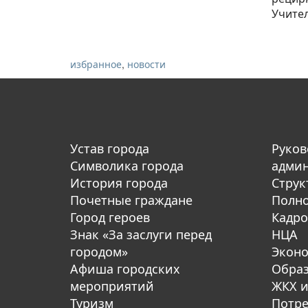
Учител
,
избранное
новости
Устав города
Руков
Символика города
адми
История города
Струк
Почетные граждане
Полн
Город героев
Кадро
Знак «За заслуги перед
НЦА
городом»
Экон
Афиша городских
Обра
мероприятий
ЖКХ и
Туризм
Потре