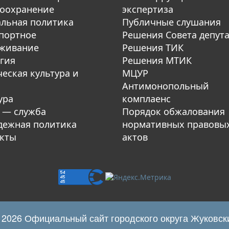
оохранение
экспертиза
льная политика
Публичные слушания
портное
Решения Совета депут
уживание
Решения ТИК
гия
Решения МТИК
еская культура и
МЦУР
Антимонопольный
ура
комплаенс
 — служба
Порядок обжалования
ежная политика
нормативных правовы
кты
актов
 2026 Официальный сайт городского округа Жуковск