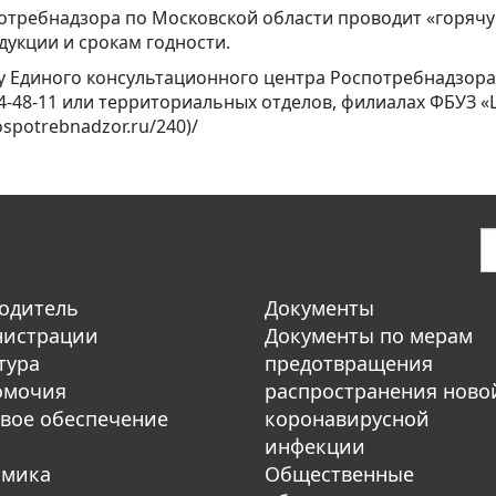
спотребнадзора по Московской области проводит «горяч
дукции и срокам годности.
 Единого консультационного центра Роспотребнадзора:8
684-48-11 или территориальных отделов, филиалах ФБУЗ 
ospotrebnadzor.ru/240)/
одитель
Документы
нистрации
Документы по мерам
тура
предотвращения
омочия
распространения ново
вое обеспечение
коронавирусной
инфекции
омика
Общественные