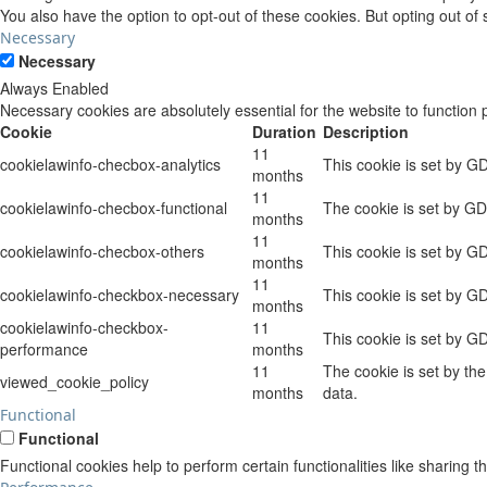
You also have the option to opt-out of these cookies. But opting out o
Necessary
Necessary
Always Enabled
Necessary cookies are absolutely essential for the website to function 
Cookie
Duration
Description
11
cookielawinfo-checbox-analytics
This cookie is set by G
months
11
cookielawinfo-checbox-functional
The cookie is set by GD
months
11
cookielawinfo-checbox-others
This cookie is set by G
months
11
cookielawinfo-checkbox-necessary
This cookie is set by G
months
cookielawinfo-checkbox-
11
This cookie is set by G
performance
months
11
The cookie is set by th
viewed_cookie_policy
months
data.
Functional
Functional
Functional cookies help to perform certain functionalities like sharing t