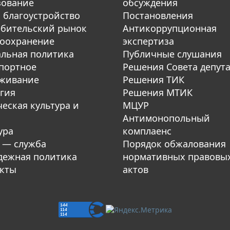
зование
обсуждения
 благоустройство
Постановления
бительский рынок
Антикоррупционная
оохранение
экспертиза
льная политика
Публичные слушания
портное
Решения Совета депут
уживание
Решения ТИК
гия
Решения МТИК
еская культура и
МЦУР
Антимонопольный
ура
комплаенс
 — служба
Порядок обжалования
ежная политика
нормативных правовы
кты
актов