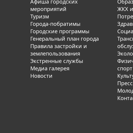
Афиша городских
Обра
мероприятий
ЖКХ и
Туризм
Потре
Города-побратимы
Здрав
Городские программы
Социа
Генеральный план города
Транс
Правила застройки и
обсл
землепользования
Эколо
Экстренные службы
Физич
Медиа галерея
спорт
Новости
Культ
Пресс
Молод
Конта