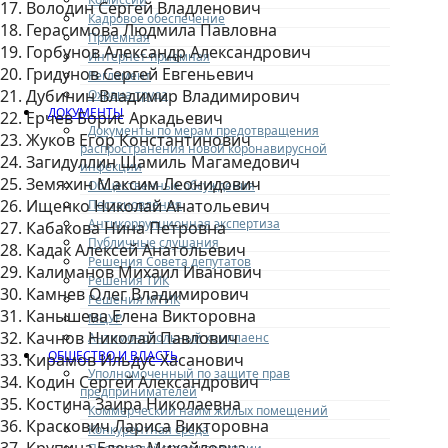
17. Володин Сергей Владленович
Кадровое обеспечение
18. Герасимова Людмила Павловна
Приемная
19. Горбунов Александр Александрович
Интернет-приемная
20. Гридунов Сергей Евгеньевич
Регламент
21. Дубинин Владимир Владимирович
Охрана труда
ДОКУМЕНТЫ
22. Ерчев Борис Аркадьевич
Документы по мерам предотвращения
23. Жуков Егор Константинович
распространения новой коронавирусной
24. Загидуллин Шамиль Магамедович
инфекции
25. Земяхин Максим Леонидович
Общественные обсуждения
26. Ищенко Николай Анатольевич
Постановления
Антикоррупционная экспертиза
27. Кабакова Нина Петровна
Публичные слушания
28. Кадак Алексей Анатольевич
Решения Совета депутатов
29. Калиманов Михаил Иванович
Решения ТИК
30. Камнев Олег Владимирович
Решения МТИК
31. Канышева Елена Викторовна
МЦУР
32. Качнов Николай Павлович
Антимонопольный комплаенс
ОБЩЕСТВО И ВЛАСТЬ
33. Кирамов Ильдус Хасанович
Уполномоченный по защите прав
34. Кодин Сергей Александрович
предпринимателей
35. Костина Заира Николаевна
Коммерческий найм жилых помещений
36. Краскович Лариса Викторовна
Конкурентная среда