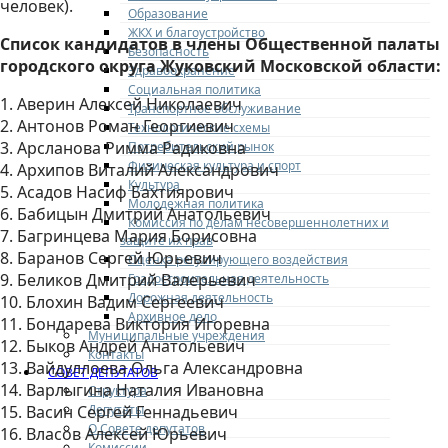
человек).
Образование
ЖКХ и благоустройство
Список кандидатов в члены Общественной палаты
Безопасность
городского округа Жуковский Московской области:
Здравоохранение
Социальная политика
1. Аверин Алексей Николаевич
Транспортное обслуживание
2. Антонов Роман Георгиевич
Технологические схемы
3. Арсланова Римма Радиковна
Потребительский рынок
Физическая культура и спорт
4. Архипов Виталий Александрович
Культура
5. Асадов Насиф Бахтиярович
Молодежная политика
6. Бабицын Дмитрий Анатольевич
Комиссия по делам несовершеннолетних и
7. Багринцева Мария Борисовна
защите их прав
8. Баранов Сергей Юрьевич
Оценка регулирующего воздействия
9. Беликов Дмитрий Валерьевич
Градостроительная деятельность
Дорожная деятельность
10. Блохин Вадим Сергеевич
Архивное дело
11. Бондарева Виктория Игоревна
Муниципальные учреждения
12. Быков Андрей Анатольевич
Контакты
13. Вайдуллоева Ольга Александровна
СОВЕТ ДЕПУТАТОВ
14. Варлыгина Наталия Ивановна
Структура
Депутаты
15. Васин Сергей Геннадьевич
О Совете депутатов
16. Власов Алексей Юрьевич
Комиссии