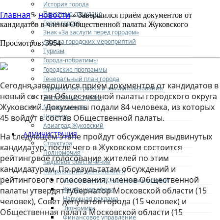
История города
Почетные граждане
Главная
новости
»
» Завершился приём документов от
Город героев
кандидатов в члены Общественной палаты Жуковского
Знак «За заслуги перед городом»
Афиша городских мероприятий
Просмотров: 3954
Туризм
Города-побратимы
Городские программы
Генеральный план города
Сегодня завершился приём документов от кандидатов в
Правила застройки и землепользования
новый состав Общественной палаты городского округа
Экстренные службы
Жуковский. Документы подали 84 человека, из которых
Медиа галерея
Новости
45 войдут в состав Общественной палаты.
Авиаград Жуковский
АДМИНИСТРАЦИЯ
На следующем этапе пройдут обсуждения выдвинутых
Структура
кандидатур, после чего в Жуковском состоится
Полномочия
рейтинговое голосование жителей по этим
Кадровое обеспечение
кандидатурам. По результатам обсуждений и
Направления деятельности
рейтингового голосования, членов Общественной
Участникам СВО и членам их семей
Жилищная сфера
палаты утвердят губернатор Московской области (15
Наружная реклама
человек), Совет депутатов города (15 человек) и
Экономика
Общественная палата Московской области (15
Финансовое управление