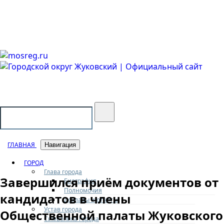
Городской округ Жуковский
Официальный сайт
ГЛАВНАЯ
Навигация
ГОРОД
Глава города
Завершился приём документов от
Биография
Полномочия
кандидатов в члены
Доклады и отчеты
Устав города
Общественной палаты Жуковского
Символика города