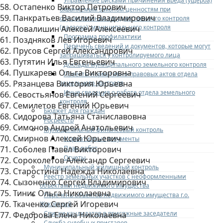
Управление рисками причинения вреда (ущерба)
58. Остапенко Виктор Петрович
охраняемым законом ценностям при
59. Панкратьев Василий Владимирович
осуществлении государственного контроля
(надзора), муниципального контроля
60. Повалишин Алексей Алексеевич
Программа профилактики
61. Поздняков Лев Игоревич
Перечень сведений и документов, которые могут
62. Прусов Сергей Александрович
запрашиваться у контролируемого лица
63. Путятин Илья Евгеньевич
Доклады муниципального земельного контроля
64. Пушкарева Ольга Викторовна
Проекты нормативно-правовых актов отдела
65. Рязанцева Виктория Юрьевна
земельного контроля
Иные сведения о работе отдела земельного
66. Севостьянов Евгений Сергеевич
контроля
67. Семилетов Евгений Юрьевич
Бюджет для граждан
68. Сидорова Татьяна Станиславовна
Росреестр
69. Симонов Андрей Анатольевич
Муниципальный финансовый контроль
70. Смирнов Алексей Юрьевич
Нормативные документы
План работ
71. Соболев Павел Викторович
Отчеты
72. Сороколетов Александр Сергеевич
Муниципальный жилищный контроль
73. Старостина Надежда Николаевна
Реестр земельных участков с неоформленными
74. Сызоненко Сергей Владимирович
объектами недвижимого имущества
75. Тинис Ольга Николаевна
Перечень объектов недвижимого имущества г.о.
76. Ткаченко Сергей Игоревич
Жуковский
Списки кандидатов в присяжные заседатели
77. Федорова Елена Николаевна
Служба судебных приставов