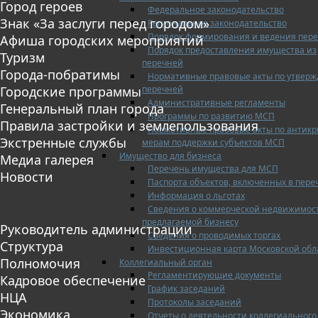
Город героев
Федеральное законодательство
Знак «За заслуги перед городом»
Региональное законодательство
Порядок формирования и ведения пер
Афиша городских мероприятий
Порядок предоставления имущества из
Туризм
перечней
Города-побратимы
Нормативные правовые акты по утвер
перечней
Городские программы
Административные регламенты
Генеральный план города
Программы по развитию МСП
Правила застройки и землепользования
Нормативные правовые акты по антик
Экстренные службы
мерам поддержки субъектов МСП
Имущество для бизнеса
Медиа галерея
Перечень имущества для МСП
Новости
Паспорта объектов, включенных в пере
Информация о льготах
Сведения о коммерческой недвижимос
предлагаемой бизнесу
Руководитель администрации
Сведения о проводимых торгах
Структура
Инвестиционная карта Московской обл
Полномочия
Коллегиальный орган
Регламентирующие документы
Кадровое обеспечение
График заседаний
НЦА
Протоколы заседаний
Экономика
Отчеты о деятельности коллегиального