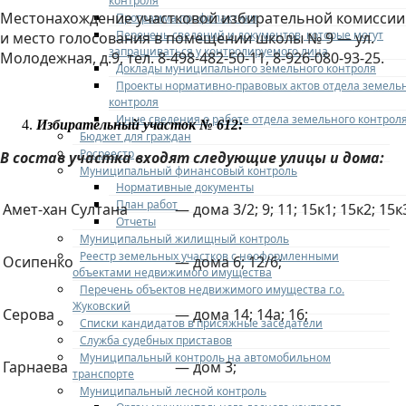
контроля
Местонахождение участковой избирательной комиссии
Программа профилактики
Перечень сведений и документов, которые могут
и место голосования в помещении школы № 9 — ул.
запрашиваться у контролируемого лица
Молодежная, д.9, тел. 8-498-482-50-11, 8-926-080-93-25.
Доклады муниципального земельного контроля
Проекты нормативно-правовых актов отдела земель
контроля
Иные сведения о работе отдела земельного контрол
Избирательный участок № 612:
Бюджет для граждан
Росреестр
В состав участка входят следующие улицы и дома:
Муниципальный финансовый контроль
Нормативные документы
План работ
Амет-хан Султана
— дома 3/2; 9; 11; 15к1; 15к2; 15к
Отчеты
Муниципальный жилищный контроль
Реестр земельных участков с неоформленными
Осипенко
— дома 6; 12/6;
объектами недвижимого имущества
Перечень объектов недвижимого имущества г.о.
Жуковский
Серова
— дома 14; 14а; 16;
Списки кандидатов в присяжные заседатели
Служба судебных приставов
Муниципальный контроль на автомобильном
Гарнаева
— дом 3;
транспорте
Муниципальный лесной контроль