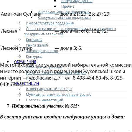
Выкуп имущества
Прочие
Информационная поддержка
Амет-хан Султана
— дома 21; 23; 25; 27; 29;
Консультационная поддержка
Инфраструктура поддержки
Совет по развитию и поддержке малого и среднего
Лесная
— дома 4а; 6; 8; 10а; 12;
предпринимательства
Контакты
Книга жалоб
Лесной тупик
— дома 3; 5.
Законодательство
Конкурсы
ОБРАЩЕНИЯ
Местонахождение участковой избирательной комиссии
Обращения граждан
и место голосования в помещении Жуковской школы
Графики личного приема граждан
интернат — ул. Лесная д.7, тел. 8-498-484-80-45, 8-925-
Информация
ИНВЕСТИЦИИ
045-67-34.
Инвестиционный паспорт
Муниципально-частное партнерство
Новости инвестиций
Избирательный участок № 615:
В состав участка входят следующие улицы и дома: