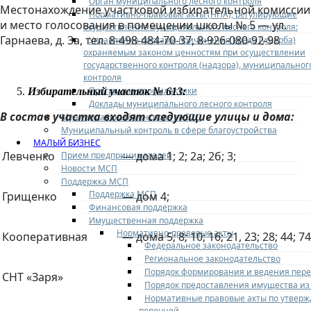
Орган муниципального лесного контроля
Местонахождение участковой избирательной комиссии
Нормативно-правовые акты (НПА), регулирующие
и место голосования в помещении школы № 5 — ул.
осуществление муниципального лесного контроля:
Гарнаева, д. 3а, тел. 8-498-484-70-37, 8-926-080-92-98
Управление рисками причинения вреда (ущерба)
охраняемым законом ценностям при осуществлении
государственного контроля (надзора), муниципальног
контроля
Программа профилактики
Избирательный участок № 613:
Доклады муниципального лесного контроля
В состав участка входят следующие улицы и дома:
Муниципальный контроль за ЕТО
Муниципальный контроль в сфере благоустройства
МАЛЫЙ БИЗНЕС
Левченко
— дома 1; 2; 2а; 2б; 3;
Прием предпринимателей
Новости МСП
Поддержка МСП
Поддержка МСП
Грищенко
— дом 4;
Финансовая поддержка
Имущественная поддержка
Нормативно-правовые акты
Кооперативная
— дома 5; 8; 10; 16; 21, 23; 28; 44; 74
Федеральное законодательство
Региональное законодательство
Порядок формирования и ведения пер
СНТ «Заря»
Порядок предоставления имущества из
Нормативные правовые акты по утвер
перечней