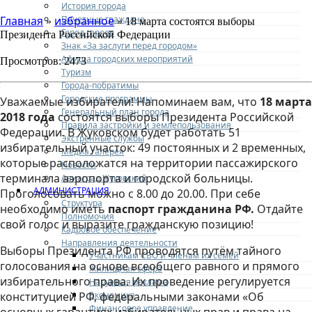
История города
Почетные граждане
Главная
избранное
»
» 18 марта состоятся выборы
Город героев
Президента Российской Федерации
Знак «За заслуги перед городом»
Афиша городских мероприятий
Просмотров: 2473
Туризм
Города-побратимы
Городские программы
Уважаемые избиратели! Напоминаем вам, что
18 марта
Генеральный план города
2018 года
состоятся выборы Президента Российской
Правила застройки и землепользования
Федерации. В Жуковском будет работать 51
Экстренные службы
избирательный участок: 49 постоянных и 2 временных,
Медиа галерея
которые расположатся на территории пассажирского
Новости
терминала аэропорта и городской больницы.
Авиаград Жуковский
АДМИНИСТРАЦИЯ
Проголосовать можно с 8.00 до 20.00. При себе
Структура
необходимо иметь
паспорт гражданина РФ.
Отдайте
Полномочия
свой голос и выразите гражданскую позицию!
Кадровое обеспечение
Направления деятельности
Выборы Президента РФ проводятся путём тайного
Участникам СВО и членам их семей
голосования на основе всеобщего равного и прямого
Жилищная сфера
избирательного права. Их проведение регулируется
Наружная реклама
Экономика
конституцией РФ, федеральными законами «Об
Финансовое управление