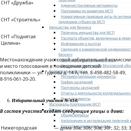
СНТ «Дружба»
Административные регламенты
Программы по развитию МСП
Нормативные правовые акты по антик
СНТ «Строитель»
поддержки субъектов МСП
Имущество для бизнеса
Перечень имущества для МСП
СНТ «Поднятая
Паспорта объектов, включенных в пере
Целина»
Информация о льготах
Сведения о коммерческой недвижимост
бизнесу
Местонахождение участковой избирательной комиссии
Сведения о проводимых торгах
и место голосования в помещении детской
Инвестиционная карта Московской обл
Коллегиальный орган
поликлиники — ул. Гудкова д. 14 А, тел. 8-498-482-58-49,
Регламентирующие документы
8-916-061-20-20.
График заседаний
Протоколы заседаний
Отчеты о деятельности коллегиального
Иные документы
Избирательный участок № 614:
Материалы Корпорации МСП
Вопрос-ответ
В состав участка входят следующие улицы и дома:
Общие вопросы
Наполнение и актуализация перечней
Предоставление имущества
Нижегородская
— дома 30а; 30б; 30в; 30г; 32; 33; 