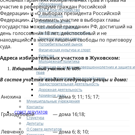
основных гарантиях избирательных прав и права на
Образование
участие в референдуме граждан Российской
ЖКХ и благоустройство
Федерации» и «О выборах президента Российской
Безопасность
Федерации». Принимать участие в выборах главы
Здравоохранение
государства может любой гражданин РФ, достигший на
Социальная политика
день голосования 18 лет, дееспособный и не
Транспортное обслуживание
Технологические схемы
находящийся в местах лишения свободы по приговору
Потребительский рынок
суда.
Физическая культура и спорт
Культура
Адреса избирательных участков в Жуковском:
Молодежная политика
Комиссия по делам несовершеннолетних и защите и
Избирательный участок № 609:
прав
Оценка регулирующего воздействия
В состав участка входят следующие улицы и дома:
Градостроительная деятельность
Дорожная деятельность
Архивное дело
Анохина
— дома 9; 11; 15; 17;
Муниципальные учреждения
Контакты
СОВЕТ ДЕПУТАТОВ
Гризодубовой
— дома 16;18;
Структура
Депутаты
О Совете депутатов
Левченко
— дома 6; 8; 10;
Комиссии