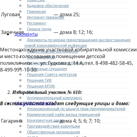
Кадровое обеспечение
Приемная
Луговая
— дома 25;
Интернет-приемная
Регламент
Охрана труда
Заречная
— дома 8; 12; 16;
ДОКУМЕНТЫ
Документы по мерам предотвращения распространения
новой коронавирусной инфекции
Местонахождение участковой избирательной комиссии
Общественные обсуждения
и место голосования в помещении детской
Постановления
поликлиники — ул. Гудкова д. 14 А, тел. 8-498-482-58-45,
Антикоррупционная экспертиза
Публичные слушания
8-499-991-10-30.
Решения Совета депутатов
Решения ТИК
Решения МТИК
МЦУР
Избирательный участок № 610:
Антимонопольный комплаенс
В состав участка входят следующие улицы и дома:
ОБЩЕСТВО И ВЛАСТЬ
Уполномоченный по защите прав предпринимателей
Коммерческий найм жилых помещений
Гагарина
— дома 4; 5; 6; 7; 10;
Конкурентная среда
Противодействие коррупции
Общественные организации