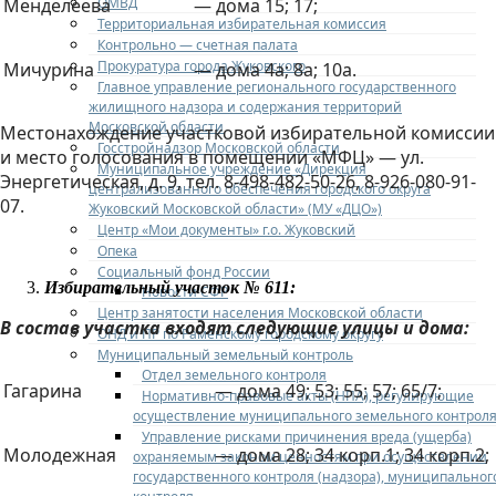
ОМВД
Менделеева
— дома 15; 17;
Территориальная избирательная комиссия
Контрольно — счетная палата
Прокуратура города Жуковского
Мичурина
— дома 4а; 8а; 10а.
Главное управление регионального государственного
жилищного надзора и содержания территорий
Московской области
Местонахождение участковой избирательной комиссии
Госстройнадзор Московской области
и место голосования в помещении «МФЦ» — ул.
Муниципальное учреждение «Дирекция
Энергетическая, д. 9, тел. 8-498-482-50-26, 8-926-080-91-
централизованного обеспечения городского округа
07.
Жуковский Московской области» (МУ «ДЦО»)
Центр «Мои документы» г.о. Жуковский
Опека
Социальный фонд России
Избирательный участок № 611:
Новости СФР
Центр занятости населения Московской области
В состав участка входят следующие улицы и дома:
ОНД и ПР по Раменскому городскому округу
Муниципальный земельный контроль
Отдел земельного контроля
Гагарина
— дома 49; 53; 55; 57; 65/7;
Нормативно-правовые акты (НПА), регулирующие
осуществление муниципального земельного контрол
Управление рисками причинения вреда (ущерба)
Молодежная
— дома 28; 34 корп.1; 34 корп.2;
охраняемым законом ценностям при осуществлении
государственного контроля (надзора), муниципальног