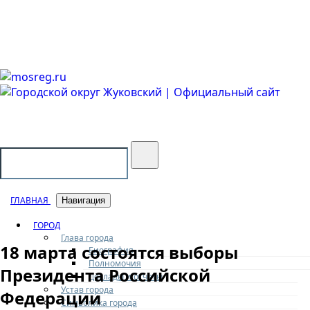
Городской округ Жуковский
Официальный сайт
ГЛАВНАЯ
Навигация
ГОРОД
Глава города
18 марта состоятся выборы
Биография
Полномочия
Президента Российской
Доклады и отчеты
Устав города
Федерации
Символика города