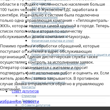
Образование
области в городах с численностью населения больше
ЖКХ и благоустройство
100 тысяч человек. В Жуковском ЕДС заработала в
Безопасность
сентябре. Изначально к системе была подключена
Здравоохранение
только одна управляющая компания – «Теплоцентраль-
Социальная политика
ЖКХ», которая является самой крупной в городе. Теперь
Транспортное обслуживание
список пополнила и вторая по количеству
Технологические схемы
Потребительский рынок
обслуживаемых домов компания «Наукоград».
Физическая культура и спорт
Культура
Помимо приема и обработки обращений, которые
Молодежная политика
поступают от жителей в адрес обслуживающих
Комиссия по делам несовершеннолетних и защите и
организаций, Единая диспетчерская служба также
прав
осуществляет контроль за исполнением заявок.
Оценка регулирующего воздействия
Оператор созванивается с жителем и просит
Градостроительная деятельность
подтвердить факт исполнения работ и оценить их. Если
Дорожная деятельность
Архивное дело
житель доволен, заявка закрывается. В противном
Муниципальные учреждения
случае заявка отправляется обратно в управляющую
Контакты
компанию.
СОВЕТ ДЕПУТАТОВ
Структура
Депутаты
избранное
новости
,
О Совете депутатов
Комиссии