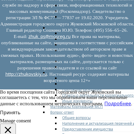
службе по надзору в сфере связи, информационных технологий и
Административные регламенты
Программы по развитию МСП
массовых коммуникаций (Роскомнадзор). Свидетельство о
Нормативные правовые акты по антик
регистрации ЭЛ № ФС77 — 77837 от 19.02.2020. Учредитель
поддержки субъектов МСП
Администрация городского округа Жуковский Московской области.
Имущество для бизнеса
Главный редактор Сошкина Ю.Ю. Телефон: (495) 556–65–26.
Перечень имущества для МСП
zhuk_ps@mosreg.ru
E‑mail:
Все права на материалы,
Паспорта объектов, включенных в пере
опубликованные на сайте, защищены в соответствии с российским
Информация о льготах
и международным законодательством об авторском праве и
Сведения о коммерческой недвижимост
смежных правах. Использование аудио-, фото- видео- и новостных
бизнесу
Сведения о проводимых торгах
материалов, размещенных на сайте, допускается только с
Инвестиционная карта Московской обл
разрешения правообладателя и со ссылкой на сайт
Коллегиальный орган
http://zhukovskiy.ru
. Настоящий ресурс содержит материалы
Регламентирующие документы
возрастного ценза 12+»
График заседаний
Протоколы заседаний
Во время посещения сайта Городской округ Жуковский вы
Отчеты о деятельности коллегиального
соглашаетесь с тем, что мы обрабатываем ваши персональные
Иные документы
Подробнее
данные с использованием метрических программ.
.
Материалы Корпорации МСП
Принять
Вопрос-ответ
Общие вопросы
Manage consent
Наполнение и актуализация перечней
Предоставление имущества