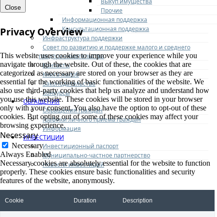
Выкуп имущества
Close
Прочие
Информационная поддержка
Консультационная поддержка
Privacy Overview
Инфраструктура поддержки
Совет по развитию и поддержке малого и среднего
This website uses cookies to improve your experience while you
предпринимательства
navigate through the website. Out of these, the cookies that are
Контакты
categorized as necessary are stored on your browser as they are
Книга жалоб
essential for the working of basic functionalities of the website. We
Законодательство
also use third-party cookies that help us analyze and understand how
Конкурсы
you use this website. These cookies will be stored in your browser
ОБРАЩЕНИЯ
only with your consent. You also have the option to opt-out of these
Обращения граждан
cookies. But opting out of some of these cookies may affect your
Графики личного приема граждан
browsing experience.
Информация
Necessary
ИНВЕСТИЦИИ
Necessary
Инвестиционный паспорт
Always Enabled
Муниципально-частное партнерство
Necessary cookies are absolutely essential for the website to function
Новости инвестиций
properly. These cookies ensure basic functionalities and security
features of the website, anonymously.
Cookie
Duration
Description