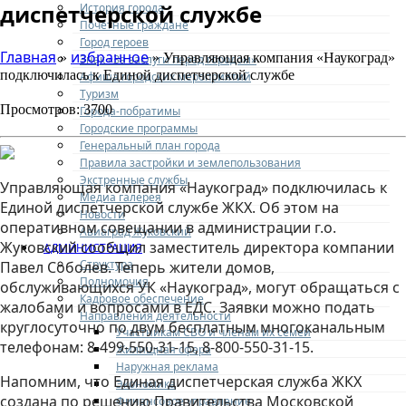
диспетчерской службе
История города
Почетные граждане
Город героев
Главная
избранное
»
» Управляющая компания «Наукоград»
Знак «За заслуги перед городом»
подключилась к Единой диспетчерской службе
Афиша городских мероприятий
Туризм
Просмотров: 3700
Города-побратимы
Городские программы
Генеральный план города
Правила застройки и землепользования
Экстренные службы
Управляющая компания «Наукоград» подключилась к
Медиа галерея
Единой диспетчерской службе ЖКХ. Об этом на
Новости
оперативном совещании в администрации г.о.
Авиаград Жуковский
Жуковский сообщил заместитель директора компании
АДМИНИСТРАЦИЯ
Структура
Павел Соболев. Теперь жители домов,
Полномочия
обслуживающихся УК «Наукоград», могут обращаться с
Кадровое обеспечение
жалобами и вопросами в ЕДС. Заявки можно подать
Направления деятельности
круглосуточно по двум бесплатным многоканальным
Участникам СВО и членам их семей
телефонам: 8-499-550-31-15, 8-800-550-31-15.
Жилищная сфера
Наружная реклама
Напомним, что Единая диспетчерская служба ЖКХ
Экономика
создана по решению Правительства Московской
Финансовое управление