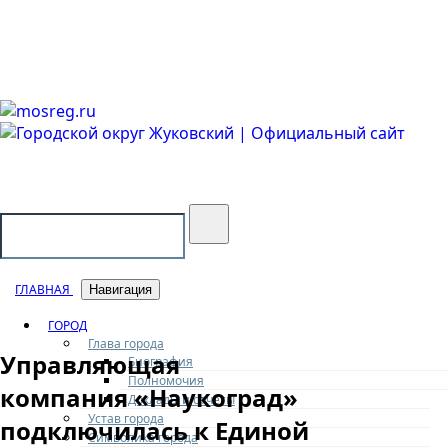
Городской округ Жуковский
Официальный сайт
ГЛАВНАЯ
Навигация
ГОРОД
Глава города
Управляющая
Биография
Полномочия
компания «Наукоград»
Доклады и отчеты
Устав города
подключилась к Единой
Символика города