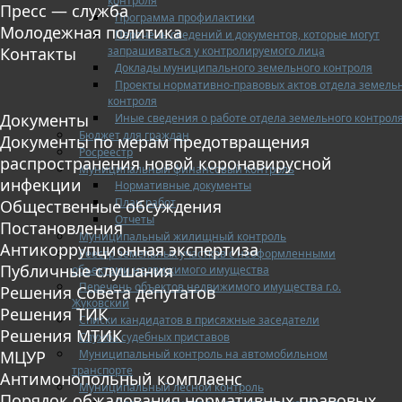
контроля
Пресс — служба
Программа профилактики
Молодежная политика
Перечень сведений и документов, которые могут
запрашиваться у контролируемого лица
Контакты
Доклады муниципального земельного контроля
Проекты нормативно-правовых актов отдела земель
контроля
Документы
Иные сведения о работе отдела земельного контрол
Бюджет для граждан
Документы по мерам предотвращения
Росреестр
распространения новой коронавирусной
Муниципальный финансовый контроль
инфекции
Нормативные документы
План работ
Общественные обсуждения
Отчеты
Постановления
Муниципальный жилищный контроль
Антикоррупционная экспертиза
Реестр земельных участков с неоформленными
Публичные слушания
объектами недвижимого имущества
Перечень объектов недвижимого имущества г.о.
Решения Совета депутатов
Жуковский
Решения ТИК
Списки кандидатов в присяжные заседатели
Решения МТИК
Служба судебных приставов
Муниципальный контроль на автомобильном
МЦУР
транспорте
Антимонопольный комплаенс
Муниципальный лесной контроль
Порядок обжалования нормативных правовых