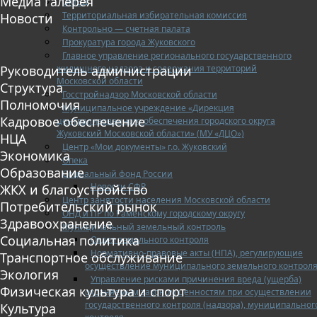
Медиа галерея
ОМВД
Территориальная избирательная комиссия
Новости
Контрольно — счетная палата
Прокуратура города Жуковского
Главное управление регионального государственного
жилищного надзора и содержания территорий
Руководитель администрации
Московской области
Структура
Госстройнадзор Московской области
Полномочия
Муниципальное учреждение «Дирекция
Кадровое обеспечение
централизованного обеспечения городского округа
Жуковский Московской области» (МУ «ДЦО»)
НЦА
Центр «Мои документы» г.о. Жуковский
Экономика
Опека
Образование
Социальный фонд России
Новости СФР
ЖКХ и благоустройство
Центр занятости населения Московской области
Потребительский рынок
ОНД и ПР по Раменскому городскому округу
Здравоохранение
Муниципальный земельный контроль
Социальная политика
Отдел земельного контроля
Нормативно-правовые акты (НПА), регулирующие
Транспортное обслуживание
осуществление муниципального земельного контрол
Экология
Управление рисками причинения вреда (ущерба)
Физическая культура и спорт
охраняемым законом ценностям при осуществлении
государственного контроля (надзора), муниципальног
Культура