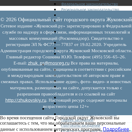
Федеральное законодательство
Региональное законодательство
Порядок формирования и ведения пер
© 2026 Официальный сайт городского округа Жуковский
Порядок предоставления имущества из
перечней
Сетевое издание «Жуковский.ру» зарегистрировано в Федеральной
Нормативные правовые акты по утвер
службе по надзору в сфере связи, информационных технологий и
перечней
массовых коммуникаций (Роскомнадзор). Свидетельство о
Административные регламенты
регистрации ЭЛ № ФС77 — 77837 от 19.02.2020. Учредитель
Программы по развитию МСП
Администрация городского округа Жуковский Московской области.
Нормативные правовые акты по антик
Главный редактор Сошкина Ю.Ю. Телефон: (495) 556–65–26.
мерам поддержки субъектов МСП
zhuk_ps@mosreg.ru
E‑mail:
Все права на материалы,
Имущество для бизнеса
опубликованные на сайте, защищены в соответствии с российским
Перечень имущества для МСП
Паспорта объектов, включенных в пере
и международным законодательством об авторском праве и
Информация о льготах
смежных правах. Использование аудио-, фото- видео- и новостных
Сведения о коммерческой недвижимос
материалов, размещенных на сайте, допускается только с
предлагаемой бизнесу
разрешения правообладателя и со ссылкой на сайт
Сведения о проводимых торгах
http://zhukovskiy.ru
. Настоящий ресурс содержит материалы
Инвестиционная карта Московской обл
возрастного ценза 12+»
Коллегиальный орган
Регламентирующие документы
Во время посещения сайта Городской округ Жуковский вы
График заседаний
соглашаетесь с тем, что мы обрабатываем ваши персональные
Протоколы заседаний
Подробнее
данные с использованием метрических программ.
.
Отчеты о деятельности коллегиального