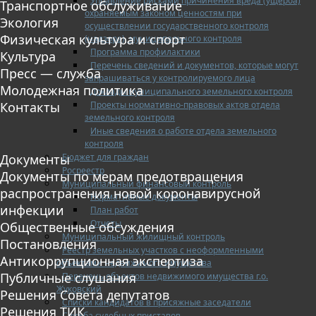
Управление рисками причинения вреда (ущерба)
Транспортное обслуживание
охраняемым законом ценностям при
Экология
осуществлении государственного контроля
Физическая культура и спорт
(надзора), муниципального контроля
Программа профилактики
Культура
Перечень сведений и документов, которые могут
Пресс — служба
запрашиваться у контролируемого лица
Молодежная политика
Доклады муниципального земельного контроля
Проекты нормативно-правовых актов отдела
Контакты
земельного контроля
Иные сведения о работе отдела земельного
контроля
Бюджет для граждан
Документы
Росреестр
Документы по мерам предотвращения
Муниципальный финансовый контроль
распространения новой коронавирусной
Нормативные документы
инфекции
План работ
Отчеты
Общественные обсуждения
Муниципальный жилищный контроль
Постановления
Реестр земельных участков с неоформленными
Антикоррупционная экспертиза
объектами недвижимого имущества
Публичные слушания
Перечень объектов недвижимого имущества г.о.
Жуковский
Решения Совета депутатов
Списки кандидатов в присяжные заседатели
Решения ТИК
Служба судебных приставов