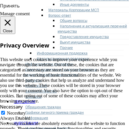
Иные документы
Принять
Материалы Корпорации МСП
Manage consent
Вопрос-ответ
Общие вопросы
Наполнение и актуализация перечней
имущества
Close
Предоставление имущества
Выкуп имущества
Privacy Overview
Прочие
Информационная поддержка
Консультационная поддержка
This website uses cookies to improve your experience while you
Инфраструктура поддержки
navigate through the website. Out of these, the cookies that are
Совет по развитию и поддержке малого и
categorized as necessary are stored on your browser as they are
среднего предпринимательства
essential for the working of basic functionalities of the website. We
Контакты
also use third-party cookies that help us analyze and understand how
you use this website. These cookies will be stored in your browser
Книга жалоб
only with your consent. You also have the option to opt-out of these
Законодательство
cookies. But opting out of some of these cookies may affect your
Конкурсы
browsing experience.
ОБРАЩЕНИЯ
Necessary
Обращения граждан
Графики личного приема граждан
Necessary
Информация
Always Enabled
ИНВЕСТИЦИИ
Necessary cookies are absolutely essential for the website to function
Инвестиционный паспорт
properly. These cookies ensure basic functionalities and security