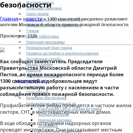
безопасности
История города
Почетные граждане
Город героев
Главная
новости
»
» 1300 спасателей ежедневно разъясняют
Знак «За заслуги перед городом»
жителям Московской области правила пожарной безопасности
Афиша городских мероприятий
Туризм
Просмотров: 2326
Города-побратимы
Городские программы
Генеральный план города
Правила застройки и землепользования
Экстренные службы
Как сообщил заместитель Председателя
Медиа галерея
Правительства Московской области Дмитрий
Новости
Пестов, во время пожароопасного периода более
Авиаград Жуковский
1300 спасателей и добровольцев ведут
АДМИНИСТРАЦИЯ
Структура
разъяснительную работу с населением в части
Полномочия
соблюдения правил пожарной безопасности.
Кадровое обеспечение
Направления деятельности
Профилактические рейды проводятся в частном жилом
Участникам СВО и членам их семей
секторе, СНТ, в многоквартирных жилых домах.
Жилищная сфера
Наружная реклама
В ходе обходов сотрудники надзорных органов
Экономика
проводят инструктажи. Они рассказывают местным
Финансовое управление