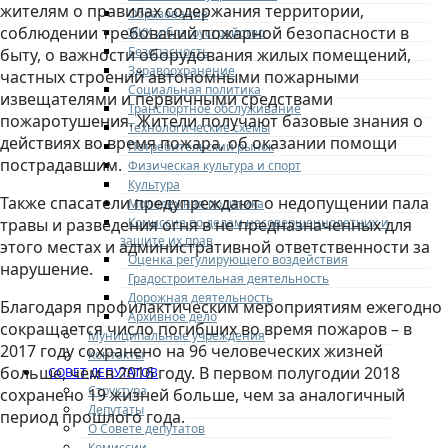
жителям о правилах содержания территории,
Образование
соблюдении требований пожарной безопасности в
ЖКХ и благоустройство
Безопасность
быту, о важности оборудования жилых помещений,
Здравоохранение
частных строений автономными пожарными
Социальная политика
извещателями и первичными средствами
Транспортное обслуживание
пожаротушения. Жители получают базовые знания о
Технологические схемы
действиях во время пожара, об оказании помощи
Потребительский рынок
пострадавшим.
Физическая культура и спорт
Культура
Также спасатели предупреждают о недопущении пала
Молодежная политика
Комиссия по делам несовершеннолетних и
травы и разведения огня в не предназначенных для
защите их прав
этого местах и административной ответственности за
Оценка регулирующего воздействия
нарушение.
Градостроительная деятельность
Дорожная деятельность
Благодаря профилактическим мероприятиям ежегодно
Архивное дело
сокращается число погибших во время пожаров – в
Муниципальные учреждения
2017 году сохранено на 96 человеческих жизней
Контакты
больше, чем в 2016 году. В первом полугодии 2018
СОВЕТ ДЕПУТАТОВ
Структура
сохранено 19 жизней больше, чем за аналогичный
Депутаты
период прошлого года.
О Совете депутатов
Комиссии