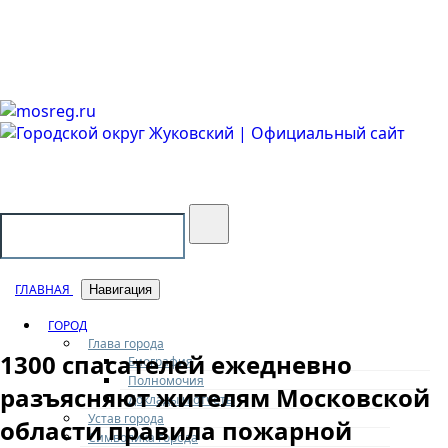
Городской округ Жуковский
Официальный сайт
ГЛАВНАЯ
Навигация
ГОРОД
Глава города
1300 спасателей ежедневно
Биография
Полномочия
разъясняют жителям Московской
Доклады и отчеты
Устав города
области правила пожарной
Символика города