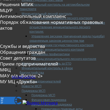
Решения МТИК
Муниципальный контроль на автомобильном
транспорте
МЦУР
Муниципальный лесной контроль
Антимонопольный комплаенс
Орган муниципального лесного контроля
Порядок обжалования нормативных правовых
Нормативно-правовые акты (НПА), регулирующие
осуществление муниципального лесного
актов
контроля:
Управление рисками причинения вреда (ущерба)
охраняемым законом ценностям при
осуществлении государственного контроля
Службы и ведомства
(надзора), муниципального контроля
Обращения граждан
Программа профилактики
Совет депутатов
Доклады муниципального лесного контроля
Прием предпринимателей
Муниципальный контроль за ЕТО
Муниципальный контроль в сфере
МФЦ
благоустройства
МАУ о/л «Восток-2»
МАЛЫЙ БИЗНЕС
МУ МЦ «Дружба»
Прием предпринимателей
Новости МСП
Поддержка МСП
Поддержка МСП
Финансовая поддержка
Имущественная поддержка
Нормативно-правовые акты