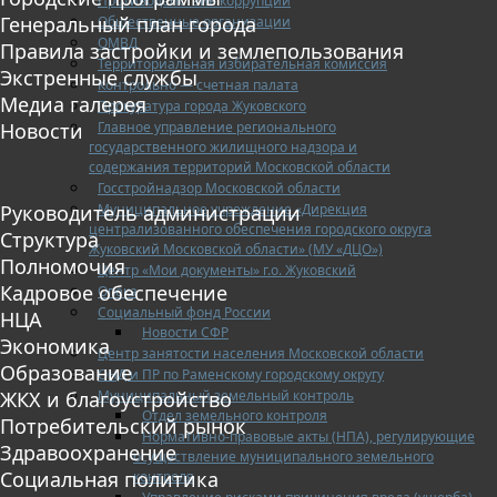
Противодействие коррупции
Генеральный план города
Общественные организации
ОМВД
Правила застройки и землепользования
Территориальная избирательная комиссия
Экстренные службы
Контрольно — счетная палата
Медиа галерея
Прокуратура города Жуковского
Главное управление регионального
Новости
государственного жилищного надзора и
содержания территорий Московской области
Госстройнадзор Московской области
Муниципальное учреждение «Дирекция
Руководитель администрации
централизованного обеспечения городского округа
Структура
Жуковский Московской области» (МУ «ДЦО»)
Полномочия
Центр «Мои документы» г.о. Жуковский
Кадровое обеспечение
Опека
Социальный фонд России
НЦА
Новости СФР
Экономика
Центр занятости населения Московской области
Образование
ОНД и ПР по Раменскому городскому округу
Муниципальный земельный контроль
ЖКХ и благоустройство
Отдел земельного контроля
Потребительский рынок
Нормативно-правовые акты (НПА), регулирующие
Здравоохранение
осуществление муниципального земельного
Социальная политика
контроля