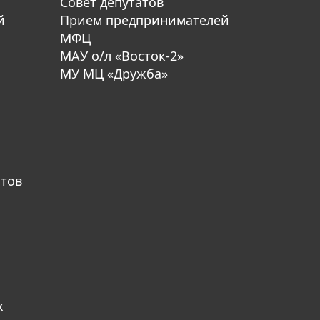
Совет депутатов
й
Прием предпринимателей
МФЦ
МАУ о/л «Восток-2»
МУ МЦ «Дружба»
атов
х