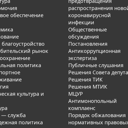
тура
предотвращения
омочия
распространения ново
вое обеспечение
коронавирусной
инфекции
омика
Общественные
зование
обсуждения
 благоустройство
Постановления
бительский рынок
Антикоррупционная
оохранение
экспертиза
льная политика
Публичные слушания
портное
Решения Совета депут
уживание
Решения ТИК
гия
Решения МТИК
еская культура и
МЦУР
Антимонопольный
ура
комплаенс
 — служба
Порядок обжалования
ежная политика
нормативных правовы