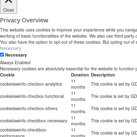
Close
Privacy Overview
This website uses cookies to improve your experience while you navigat
working of basic functionalities of the website. We also use third-part
You also have the option to opt-out of these cookies. But opting out o
Necessary
Necessary
Always Enabled
Necessary cookies are absolutely essential for the website to function 
Cookie
Duration
Description
11
cookielawinfo-checbox-analytics
This cookie is set by G
months
11
cookielawinfo-checbox-functional
The cookie is set by GD
months
11
cookielawinfo-checbox-others
This cookie is set by G
months
11
cookielawinfo-checkbox-necessary
This cookie is set by G
months
cookielawinfo-checkbox-
11
This cookie is set by G
performance
months