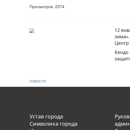
Просмотров: 2374
12 янв
зима»
Центр 
Кендо 
защитн
новости
Устав города
Руков
Символика города
адми