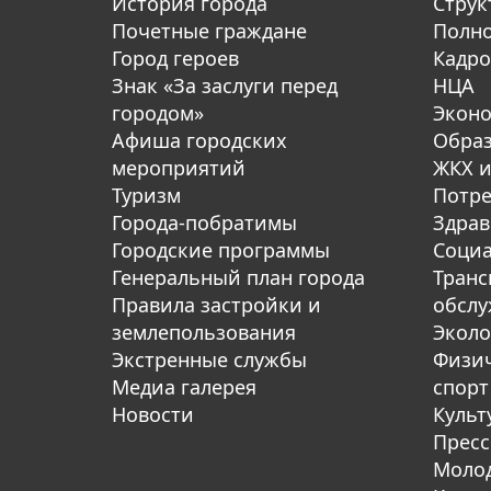
История города
Струк
Почетные граждане
Полн
Город героев
Кадро
Знак «За заслуги перед
НЦА
городом»
Экон
Афиша городских
Обра
мероприятий
ЖКХ и
Туризм
Потре
Города-побратимы
Здрав
Городские программы
Социа
Генеральный план города
Транс
Правила застройки и
обсл
землепользования
Эколо
Экстренные службы
Физич
Медиа галерея
спорт
Новости
Культ
Пресс
Молод