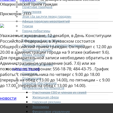
История города
Общероссийский прием граждан
Почетные граждане
Город героев
Просмотров: 2333
Знак «За заслуги перед городом»
Афиша городских мероприятий
Туризм
Города-побратимы
Уважаемые жуковчане, 12 декабря, в День Конституции
Городские программы
Генеральный план города
Российской Федерации, в Жуковском состоится
Правила застройки и землепользования
Общероссийский прием граждан. Он пройдет с 12.00 до
Экстренные службы
20.00 в администрации города на 9 этаже (кабинет 9.6).
Медиа галерея
Для предварительной записи необходимо обратиться в
Новости
Административное управление (каб. 7.6) или же
Авиаград Жуковский
позвонить по телефонам: 556-18-78; 484-43-75 . График
АДМИНИСТРАЦИЯ
Структура
работы: с понедельника по четверг с 9.00 до 18.00
Полномочия
(перерыв на обед с 13.00 до 14.00), по пятницам – с 9.00
Кадровое обеспечение
до 17.00. (перерыв на обед с 13.00 до 14.00).
Направления деятельности
Участникам СВО и членам их семей
Жилищная сфера
новости
Наружная реклама
Экономика
Финансовое управление