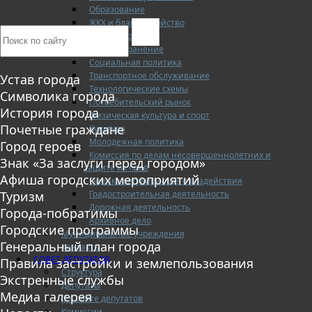
Образование
ЖКХ и благоустройство
Безопасность
Здравоохранение
Социальная политика
Транспортное обслуживание
Устав города
Технологические схемы
Символика города
Потребительский рынок
История города
Физическая культура и спорт
Почетные граждане
Культура
Молодежная политика
Город героев
Комиссия по делам несовершеннолетних и
Знак «За заслуги перед городом»
защите их прав
Афиша городских мероприятий
Оценка регулирующего воздействия
Градостроительная деятельность
Туризм
Дорожная деятельность
Города-побратимы
Архивное дело
Городские программы
Муниципальные учреждения
Генеральный план города
Контакты
СОВЕТ ДЕПУТАТОВ
Правила застройки и землепользования
Структура
Экстренные службы
Депутаты
Медиа галерея
О Совете депутатов
Комиссии