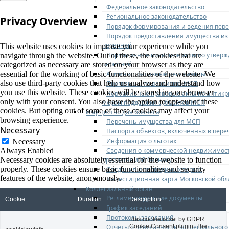
Федеральное законодательство
Региональное законодательство
Privacy Overview
Порядок формирования и ведения пер
Порядок предоставления имущества из
перечней
This website uses cookies to improve your experience while you
Нормативные правовые акты по утвер
navigate through the website. Out of these, the cookies that are
перечней
categorized as necessary are stored on your browser as they are
Административные регламенты
essential for the working of basic functionalities of the website. We
also use third-party cookies that help us analyze and understand how
Программы по развитию МСП
you use this website. These cookies will be stored in your browser
Нормативные правовые акты по антик
only with your consent. You also have the option to opt-out of these
мерам поддержки субъектов МСП
cookies. But opting out of some of these cookies may affect your
Имущество для бизнеса
browsing experience.
Перечень имущества для МСП
Necessary
Паспорта объектов, включенных в пере
Информация о льготах
Necessary
Сведения о коммерческой недвижимос
Always Enabled
предлагаемой бизнесу
Necessary cookies are absolutely essential for the website to function
properly. These cookies ensure basic functionalities and security
Сведения о проводимых торгах
features of the website, anonymously.
Инвестиционная карта Московской обл
Коллегиальный орган
Регламентирующие документы
Cookie
Duration
Description
График заседаний
Протоколы заседаний
This cookie is set by GDPR
Отчеты о деятельности коллегиального
Cookie Consent plugin. The