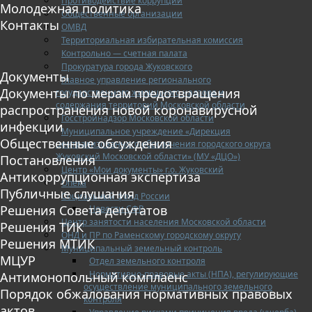
Противодействие коррупции
Молодежная политика
Общественные организации
Контакты
ОМВД
Территориальная избирательная комиссия
Контрольно — счетная палата
Прокуратура города Жуковского
Документы
Главное управление регионального
Документы по мерам предотвращения
государственного жилищного надзора и
содержания территорий Московской области
распространения новой коронавирусной
Госстройнадзор Московской области
инфекции
Муниципальное учреждение «Дирекция
Общественные обсуждения
централизованного обеспечения городского округа
Жуковский Московской области» (МУ «ДЦО»)
Постановления
Центр «Мои документы» г.о. Жуковский
Антикоррупционная экспертиза
Опека
Публичные слушания
Социальный фонд России
Решения Совета депутатов
Новости СФР
Центр занятости населения Московской области
Решения ТИК
ОНД и ПР по Раменскому городскому округу
Решения МТИК
Муниципальный земельный контроль
МЦУР
Отдел земельного контроля
Нормативно-правовые акты (НПА), регулирующие
Антимонопольный комплаенс
осуществление муниципального земельного
Порядок обжалования нормативных правовых
контроля
актов