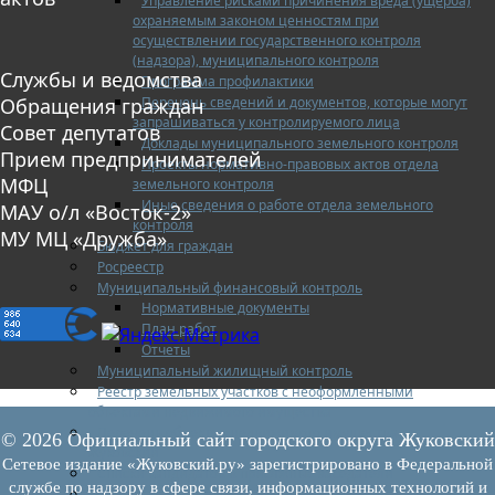
Управление рисками причинения вреда (ущерба)
охраняемым законом ценностям при
осуществлении государственного контроля
(надзора), муниципального контроля
Службы и ведомства
Программа профилактики
Перечень сведений и документов, которые могут
Обращения граждан
запрашиваться у контролируемого лица
Совет депутатов
Доклады муниципального земельного контроля
Прием предпринимателей
Проекты нормативно-правовых актов отдела
МФЦ
земельного контроля
Иные сведения о работе отдела земельного
МАУ о/л «Восток-2»
контроля
МУ МЦ «Дружба»
Бюджет для граждан
Росреестр
Муниципальный финансовый контроль
Нормативные документы
План работ
Отчеты
Муниципальный жилищный контроль
Реестр земельных участков с неоформленными
объектами недвижимого имущества
Перечень объектов недвижимого имущества г.о.
© 2026 Официальный сайт городского округа Жуковский
Жуковский
Сетевое издание «Жуковский.ру» зарегистрировано в Федеральной
Списки кандидатов в присяжные заседатели
службе по надзору в сфере связи, информационных технологий и
Служба судебных приставов