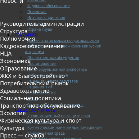
Новости
Кадровое обеспечение
Приемная
Интернет-приемная
Руководитель администрации
Регламент
Охрана труда
Структура
ДОКУМЕНТЫ
Полномочия
Документы по мерам предотвращения
Кадровое обеспечение
распространения новой коронавирусной
инфекции
НЦА
Общественные обсуждения
Экономика
Постановления
Образование
Антикоррупционная экспертиза
ЖКХ и благоустройство
Публичные слушания
Решения Совета депутатов
Потребительский рынок
Решения ТИК
Здравоохранение
Решения МТИК
Социальная политика
МЦУР
Транспортное обслуживание
Антимонопольный комплаенс
ОБЩЕСТВО И ВЛАСТЬ
Экология
Уполномоченный по защите прав
Физическая культура и спорт
предпринимателей
Культура
Коммерческий найм жилых помещений
Конкурентная среда
Пресс — служба