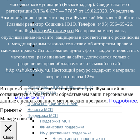
массовых коммуникаций (Роскомнадзор). Свидетельство о
Муниципальный контроль на автомобильном
регистрации ЭЛ № ФС77 — 77837 от 19.02.2020. Учредитель
транспорте
Муниципальный лесной контроль
Администрация городского округа Жуковский Московской области.
Орган муниципального лесного контроля
Главный редактор Сошкина Ю.Ю. Телефон: (495) 556–65–26.
Нормативно-правовые акты (НПА), регулирующие
zhuk_ps@mosreg.ru
E‑mail:
Все права на материалы,
осуществление муниципального лесного
опубликованные на сайте, защищены в соответствии с российским
контроля:
и международным законодательством об авторском праве и
Управление рисками причинения вреда (ущерба)
смежных правах. Использование аудио-, фото- видео- и новостных
охраняемым законом ценностям при
материалов, размещенных на сайте, допускается только с
осуществлении государственного контроля
(надзора), муниципального контроля
разрешения правообладателя и со ссылкой на сайт
Программа профилактики
http://zhukovskiy.ru
. Настоящий ресурс содержит материалы
Доклады муниципального лесного контроля
возрастного ценза 12+»
Муниципальный контроль за ЕТО
Муниципальный контроль в сфере
Во время посещения сайта Городской округ Жуковский вы
благоустройства
соглашаетесь с тем, что мы обрабатываем ваши персональные
МАЛЫЙ БИЗНЕС
Подробнее
данные с использованием метрических программ.
.
Прием предпринимателей
Принять
Новости МСП
Поддержка МСП
Manage consent
Поддержка МСП
Финансовая поддержка
Имущественная поддержка
Close
Нормативно-правовые акты