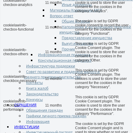
cookielawinfo-
11 months
cookie is used to store the user
Иные документы
checbox-analytics
consent for the cookies in the
Материалы Корпорации МСП
category "Analytics".
Вопрос-ответ
Общие вопросы
The cookie is set by GDPR
cookielawinfo-
cookie consent to record the user
Наполнение и актуализация перечней
11 months
checbox-functional
consent for the cookies in the
имущества
category "Functional".
Предоставление имущества
Выкуп имущества
This cookie is set by GDPR
Cookie Consent plugin. The
Прочие
cookielawinfo-
11 months
cookie is used to store the user
checbox-others
Информационная поддержка
consent for the cookies in the
Консультационная поддержка
category "Other.
Инфраструктура поддержки
This cookie is set by GDPR
Совет по развитию и поддержке малого и
Cookie Consent plugin. The
среднего предпринимательства
cookielawinfo-
11 months
cookies is used to store the user
checkbox-necessary
Контакты
consent for the cookies in the
category "Necessary".
Книга жалоб
Законодательство
This cookie is set by GDPR
Конкурсы
cookielawinfo-
Cookie Consent plugin. The
ОБРАЩЕНИЯ
checkbox-
11 months
cookie is used to store the user
performance
consent for the cookies in the
Обращения граждан
category "Performance".
Графики личного приема граждан
Информация
The cookie is set by the GDPR
ИНВЕСТИЦИИ
Cookie Consent plugin and is
Инвестиционный паспорт
used to store whether or not user