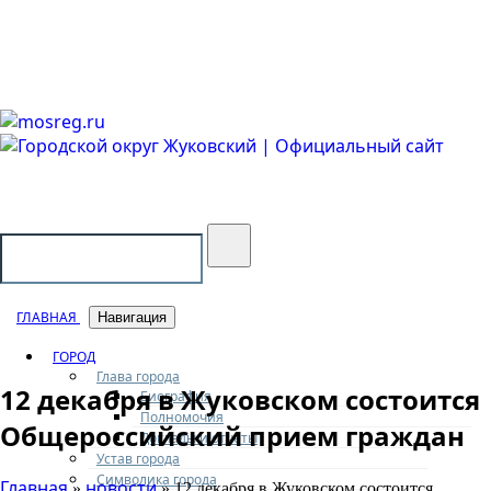
Городской округ Жуковский
Официальный сайт
ГЛАВНАЯ
Навигация
ГОРОД
Глава города
12 декабря в Жуковском состоится
Биография
Полномочия
Общероссийский прием граждан
Доклады и отчеты
Устав города
Символика города
Главная
новости
»
» 12 декабря в Жуковском состоится