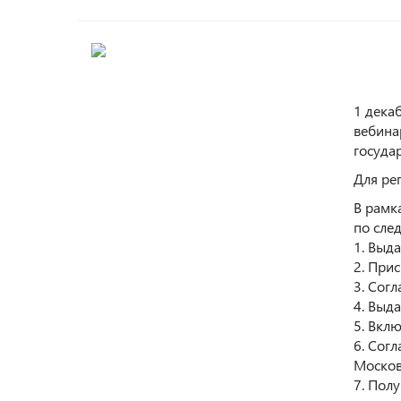
1 дека
вебина
госуда
Для ре
В рамк
по сле
1. Выд
2. При
3. Сог
4. Выд
5. Вкл
6. Сог
Москов
7. Пол