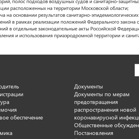
орий, полос подходов воздушных судов и санитарно-защитны
ции расположенных на территории Московской области;
ача на основании результатов санитарно-эпидемиологических
ений в рамках реализации положений Федерального закона о
ний в отдельные законодательные акты Российской Федераци
вления и использования приаэродромной территории и санит
одитель
Документы
истрации
Документы по мерам
тура
предотвращения
мочия
распространения новой
вое обеспечение
коронавирусной инфекц
Общественные обсужден
мика
Постановления