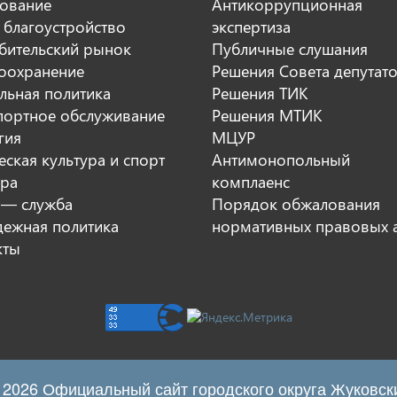
ование
Антикоррупционная
 благоустройство
экспертиза
бительский рынок
Публичные слушания
оохранение
Решения Совета депутат
льная политика
Решения ТИК
портное обслуживание
Решения МТИК
гия
МЦУР
ская культура и спорт
Антимонопольный
ура
комплаенс
 — служба
Порядок обжалования
ежная политика
нормативных правовых 
кты
 2026 Официальный сайт городского округа Жуковск