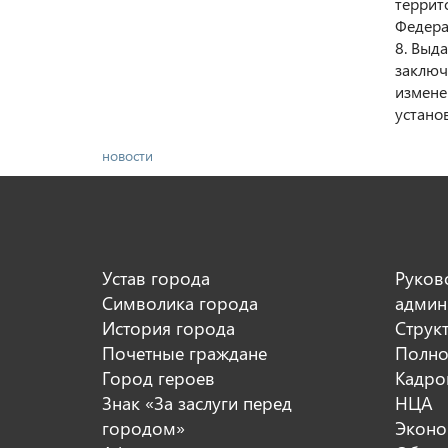
террит
Федера
8. Выд
заключ
измене
устано
новости
Устав города
Руков
Символика города
админ
История города
Струк
Почетные граждане
Полно
Город героев
Кадро
Знак «За заслуги перед
НЦА
городом»
Эконо