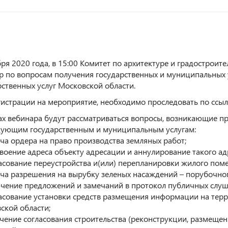
бря 2020 года, в 15:00 Комитет по архитектуре и градостроит
р по вопросам получения государственных и муниципальных у
рственных услуг Московской области.
гистрации на мероприятие, необходимо проследовать по ссыл
ах вебинара будут рассматриваться вопросы, возникающие п
дующим государственным и муниципальным услугам:
ача ордера на право производства земляных работ;
своение адреса объекту адресации и аннулирование такого ад
ласование переустройства и(или) перепланировки жилого пом
ача разрешения на вырубку зеленых насаждений – порубочног
ючение предложений и замечаний в протокол публичных слу
ласование установки средств размещения информации на тер
ской области;
учение согласования строительства (реконструкции, размеще