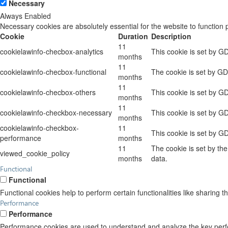
Necessary
Always Enabled
Necessary cookies are absolutely essential for the website to function 
Cookie
Duration
Description
11
cookielawinfo-checbox-analytics
This cookie is set by G
months
11
cookielawinfo-checbox-functional
The cookie is set by GD
months
11
cookielawinfo-checbox-others
This cookie is set by G
months
11
cookielawinfo-checkbox-necessary
This cookie is set by G
months
cookielawinfo-checkbox-
11
This cookie is set by G
performance
months
11
The cookie is set by th
viewed_cookie_policy
months
data.
Functional
Functional
Functional cookies help to perform certain functionalities like sharing t
Performance
Performance
Performance cookies are used to understand and analyze the key perform