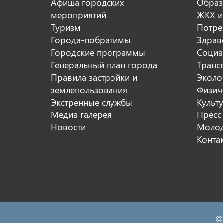
Афиша городских
Образ
мероприятий
ЖКХ и
Туризм
Потре
Города-побратимы
Здрав
Городские программы
Социа
Генеральный план города
Транс
Правила застройки и
Эколо
землепользования
Физиче
Экстренные службы
Культ
Медиа галерея
Пресс
Новости
Молод
Конта
©