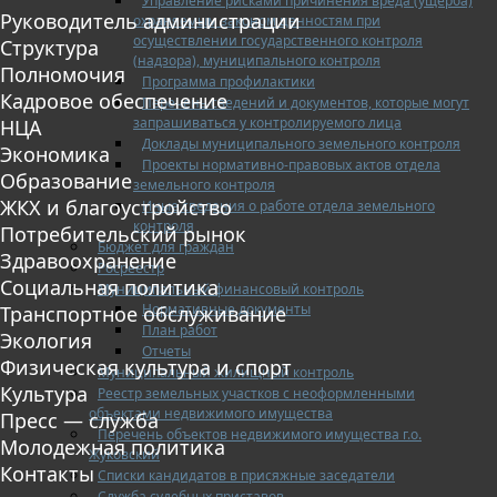
Управление рисками причинения вреда (ущерба)
Руководитель администрации
охраняемым законом ценностям при
осуществлении государственного контроля
Структура
(надзора), муниципального контроля
Полномочия
Программа профилактики
Кадровое обеспечение
Перечень сведений и документов, которые могут
запрашиваться у контролируемого лица
НЦА
Доклады муниципального земельного контроля
Экономика
Проекты нормативно-правовых актов отдела
Образование
земельного контроля
ЖКХ и благоустройство
Иные сведения о работе отдела земельного
контроля
Потребительский рынок
Бюджет для граждан
Здравоохранение
Росреестр
Социальная политика
Муниципальный финансовый контроль
Нормативные документы
Транспортное обслуживание
План работ
Экология
Отчеты
Физическая культура и спорт
Муниципальный жилищный контроль
Культура
Реестр земельных участков с неоформленными
объектами недвижимого имущества
Пресс — служба
Перечень объектов недвижимого имущества г.о.
Молодежная политика
Жуковский
Контакты
Списки кандидатов в присяжные заседатели
Служба судебных приставов