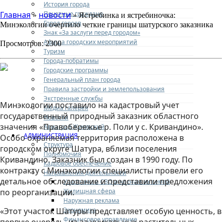
История города
Почетные граждане
Главная
новости
»
» Ястребинка и ястребиночка:
Город героев
Минэкологии очертило четкие границы шатурского заказника
Знак «За заслуги перед городом»
Афиша городских мероприятий
Просмотров: 2300
Туризм
Города-побратимы
Городские программы
Генеральный план города
Правила застройки и землепользования
Экстренные службы
Минэкологии поставило на кадастровый учет
Медиа галерея
государственный природный заказник областного
Новости
значения «Правобережье р. Поли у с. Кривандино».
Авиаград Жуковский
АДМИНИСТРАЦИЯ
Особо охраняемая территория расположена в
Структура
городском округе Шатура, вблизи поселения
Полномочия
Кривандино. Заказник был создан в 1990 году. По
Кадровое обеспечение
контракту с Минэкологии специалисты провели его
Направления деятельности
детальное обследование и представили предложения
Участникам СВО и членам их семей
Жилищная сфера
по реорганизации.
Наружная реклама
Экономика
«Этот участок Шатуры представляет особую ценность, в
Финансовое управление