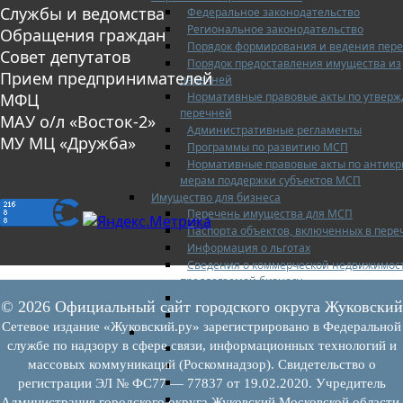
Службы и ведомства
Федеральное законодательство
Региональное законодательство
Обращения граждан
Порядок формирования и ведения пер
Совет депутатов
Порядок предоставления имущества из
Прием предпринимателей
перечней
Нормативные правовые акты по утвер
МФЦ
перечней
МАУ о/л «Восток-2»
Административные регламенты
МУ МЦ «Дружба»
Программы по развитию МСП
Нормативные правовые акты по антик
мерам поддержки субъектов МСП
Имущество для бизнеса
Перечень имущества для МСП
Паспорта объектов, включенных в пере
Информация о льготах
Сведения о коммерческой недвижимос
предлагаемой бизнесу
Сведения о проводимых торгах
© 2026 Официальный сайт городского округа Жуковский
Инвестиционная карта Московской обл
Сетевое издание «Жуковский.ру» зарегистрировано в Федеральной
Коллегиальный орган
службе по надзору в сфере связи, информационных технологий и
Регламентирующие документы
массовых коммуникаций (Роскомнадзор). Свидетельство о
График заседаний
Протоколы заседаний
регистрации ЭЛ № ФС77 — 77837 от 19.02.2020. Учредитель
Отчеты о деятельности коллегиального
Администрация городского округа Жуковский Московской области.