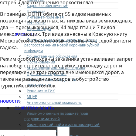
ястребы для сохранения зоркости глаз.
Кадровое обеспечение
Приемная
В границах ООПТ обитают 55 видов наземных
Интернет-приемная
позвоночных животных, из них два вида земноводных,
Регламент
два — пресмыкающихся, 44 вида птиц и 7 видов
Охрана труда
млекопитающих. Три вида занесены в Красную книгу
ДОКУМЕНТЫ
Документы по мерам предотвращения
Московской области: обыкновенный уж, седой дятел и
распространения новой коронавирусной
гадюка.
инфекции
Общественные обсуждения
Режим особой охраны заказника устанавливает запрет
Постановления
на любое строительство, рубки, прокладку дорог и
Антикоррупционная экспертиза
передвижение транспорта вне имеющихся дорог, а
Публичные слушания
также на разведение костров и обустройство
Решения Совета депутатов
туристических стоянок.
Решения ТИК
Решения МТИК
МЦУР
новости
Антимонопольный комплаенс
ОБЩЕСТВО И ВЛАСТЬ
Уполномоченный по защите прав
предпринимателей
Коммерческий найм жилых помещений
Конкурентная среда