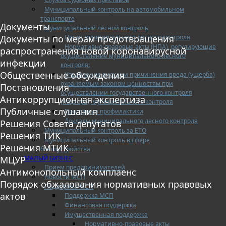
Муниципальный контроль на автомобильном
транспорте
Документы
Муниципальный лесной контроль
Орган муниципального лесного контроля
Документы по мерам предотвращения
Нормативно-правовые акты (НПА), регулирующие
распространения новой коронавирусной
осуществление муниципального лесного
инфекции
контроля:
Общественные обсуждения
Управление рисками причинения вреда (ущерба)
охраняемым законом ценностям при
Постановления
осуществлении государственного контроля
Антикоррупционная экспертиза
(надзора), муниципального контроля
Публичные слушания
Программа профилактики
Доклады муниципального лесного контроля
Решения Совета депутатов
Муниципальный контроль за ЕТО
Решения ТИК
Муниципальный контроль в сфере
Решения МТИК
благоустройства
МАЛЫЙ БИЗНЕС
МЦУР
Прием предпринимателей
Антимонопольный комплаенс
Новости МСП
Порядок обжалования нормативных правовых
Поддержка МСП
актов
Поддержка МСП
Финансовая поддержка
Имущественная поддержка
Нормативно-правовые акты