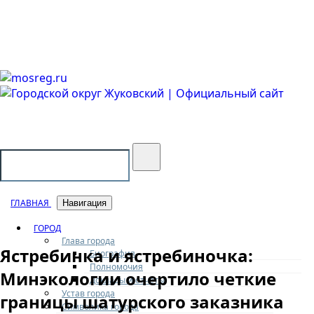
Городской округ Жуковский
Официальный сайт
ГЛАВНАЯ
Навигация
ГОРОД
Глава города
Ястребинка и ястребиночка:
Биография
Полномочия
Минэкологии очертило четкие
Доклады и отчеты
Устав города
границы шатурского заказника
Символика города