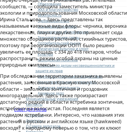
первую очередь, из-за уникальных растительных
Образование
сообществ, — сообщила заместитель министра
ЖКХ и благоустройство
экологии и природопользования Московской области
Безопасность
Ирина Стальнова. – Здесь представлены так
Здравоохранение
называемые таежные виды флоры: черника, вероника
Социальная политика
лекарственная, плаун и другие. Это привлекает сюда
Транспортное обслуживание
Технологические схемы
множество сборщиков растений, стихийных туристов,
Потребительский рынок
поэтому при реорганизации ООПТ было решено
Физическая культура и спорт
увеличить ее площадь с 334 до 418 гектаров, чтобы
Культура
распространить режим особой охраны на ценные
Молодежная политика
природные комплексы».
Комиссия по делам несовершеннолетних и
защите их прав
При обследовании территории заказника выявлены
Оценка регулирующего воздействия
растения, занесенные в Красную книгу Московской
Градостроительная деятельность
Дорожная деятельность
области – зимолюбка зонтичная и гроздовник
Архивное дело
многораздельный. Здесь также произрастают
Муниципальные учреждения
достаточно редкий в области ястребинка зонтичная,
Контакты
ястребиночка волосистая. Последняя является
СОВЕТ ДЕПУТАТОВ
подвидом ястребинки. Интересно, что названия этих
Структура
Депутаты
растений в русском и английском языке (hawkweed)
О Совете депутатов
восходят к народному поверью о том, что их клюют
Комиссии