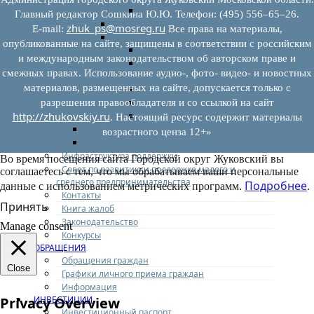
Иные документы
Главный редактор Сошкина Ю.Ю. Телефон: (495) 556–65–26.
Материалы Корпорации МСП
zhuk_ps@mosreg.ru
E‑mail:
Все права на материалы,
Вопрос-ответ
опубликованные на сайте, защищены в соответствии с российским
Общие вопросы
и международным законодательством об авторском праве и
Наполнение и актуализация перечней
смежных правах. Использование аудио-, фото- видео- и новостных
имущества
материалов, размещенных на сайте, допускается только с
Предоставление имущества
Выкуп имущества
разрешения правообладателя и со ссылкой на сайт
http://zhukovskiy.ru
Прочие
. Настоящий ресурс содержит материалы
Информационная поддержка
возрастного ценза 12+»
Консультационная поддержка
Инфраструктура поддержки
Во время посещения сайта Городской округ Жуковский вы
Совет по развитию и поддержке малого и
соглашаетесь с тем, что мы обрабатываем ваши персональные
среднего предпринимательства
Подробнее
данные с использованием метрических программ.
.
Контакты
Принять
Книга жалоб
Законодательство
Manage consent
Конкурсы
ОБРАЩЕНИЯ
Обращения граждан
Close
Графики личного приема граждан
Информация
ИНВЕСТИЦИИ
Privacy Overview
Инвестиционный паспорт