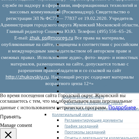
Федеральное законодательство
службе по надзору в сфере связи, информационных технологий и
Региональное законодательство
массовых коммуникаций (Роскомнадзор). Свидетельство о
Порядок формирования и ведения пер
регистрации ЭЛ № ФС77 — 77837 от 19.02.2020. Учредитель
Порядок предоставления имущества из
Администрация городского округа Жуковский Московской области.
перечней
Главный редактор Сошкина Ю.Ю. Телефон: (495) 556–65–26.
Нормативные правовые акты по утвер
zhuk_ps@mosreg.ru
E‑mail:
Все права на материалы,
перечней
опубликованные на сайте, защищены в соответствии с российским
Административные регламенты
Программы по развитию МСП
и международным законодательством об авторском праве и
Нормативные правовые акты по антик
смежных правах. Использование аудио-, фото- видео- и новостных
мерам поддержки субъектов МСП
материалов, размещенных на сайте, допускается только с
Имущество для бизнеса
разрешения правообладателя и со ссылкой на сайт
Перечень имущества для МСП
http://zhukovskiy.ru
. Настоящий ресурс содержит материалы
Паспорта объектов, включенных в пере
возрастного ценза 12+»
Информация о льготах
Сведения о коммерческой недвижимос
Во время посещения сайта Городской округ Жуковский вы
предлагаемой бизнесу
соглашаетесь с тем, что мы обрабатываем ваши персональные
Сведения о проводимых торгах
Подробнее
данные с использованием метрических программ.
.
Инвестиционная карта Московской обл
Коллегиальный орган
Принять
Регламентирующие документы
Manage consent
График заседаний
Протоколы заседаний
Отчеты о деятельности коллегиального