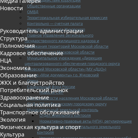
Медиа галерея
Противодействие коррупции
Общественные организации
Новости
ОМВД
Территориальная избирательная комиссия
Контрольно — счетная палата
Прокуратура города Жуковского
Руководитель администрации
Главное управление регионального
Структура
государственного жилищного надзора и
Полномочия
содержания территорий Московской области
Кадровое обеспечение
Госстройнадзор Московской области
Муниципальное учреждение «Дирекция
НЦА
централизованного обеспечения городского округа
Экономика
Жуковский Московской области» (МУ «ДЦО»)
Образование
Центр «Мои документы» г.о. Жуковский
Опека
ЖКХ и благоустройство
Социальный фонд России
Потребительский рынок
Новости СФР
Здравоохранение
Центр занятости населения Московской области
Социальная политика
ОНД и ПР по Раменскому городскому округу
Муниципальный земельный контроль
Транспортное обслуживание
Отдел земельного контроля
Экология
Нормативно-правовые акты (НПА), регулирующие
Физическая культура и спорт
осуществление муниципального земельного
контроля
Культура