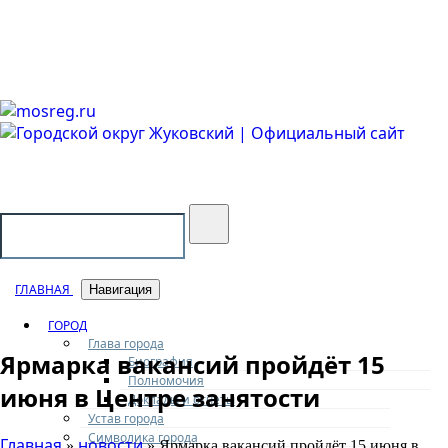
Городской округ Жуковский
Официальный сайт
ГЛАВНАЯ
Навигация
ГОРОД
Глава города
Ярмарка вакансий пройдёт 15
Биография
Полномочия
июня в Центре занятости
Доклады и отчеты
Устав города
Символика города
Главная
новости
»
» Ярмарка вакансий пройдёт 15 июня в