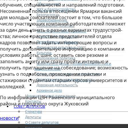
Образование
обучения, специальностей и направлений подготовки.
ЖКХ и благоустройство
Несомненная польза в посещении Ярмарки вакансий
Безопасность
для молодых соискателей состоит в том, что большое
Здравоохранение
число участвующих ком­па­ний-ра­бото­дате­лей поможет
Социальная политика
за один день узнать о разных вариантах тру­до­ус­трой­
Транспортное обслуживание
ства; личное присутствие представителей отдела
Технологические схемы
Потребительский рынок
кадров позволяет задать интересующие вопросы и
Физическая культура и спорт
получить дополнительную информацию о компании и
Культура
условиях работы; шанс оставить свое резюме и
Молодежная политика
заполнить анкету или сразу пройти интервью и
Комиссия по делам несовершеннолетних и
получить приглашение на собеседование; возможность
защите их прав
узнать о подработке, прохождении практики и
Оценка регулирующего воздействия
Градостроительная деятельность
стажировки студентам старших курсов университетов и
Дорожная деятельность
колледжей.
Архивное дело
Муниципальные учреждения
По информации ЦЗН Раменского муниципального
Контакты
района и городского округа Жуковский
СОВЕТ ДЕПУТАТОВ
Структура
Депутаты
новости
О Совете депутатов
Комиссии