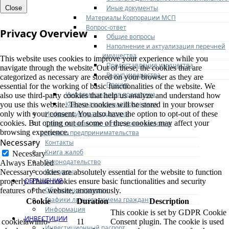
Иные документы
Close
Материалы Корпорации МСП
Вопрос-ответ
Privacy Overview
Общие вопросы
Наполнение и актуализация перечней
имущества
This website uses cookies to improve your experience while you
Предоставление имущества
navigate through the website. Out of these, the cookies that are
Выкуп имущества
categorized as necessary are stored on your browser as they are
Прочие
essential for the working of basic functionalities of the website. We
Информационная поддержка
also use third-party cookies that help us analyze and understand how
Консультационная поддержка
you use this website. These cookies will be stored in your browser
Инфраструктура поддержки
only with your consent. You also have the option to opt-out of these
cookies. But opting out of some of these cookies may affect your
Совет по развитию и поддержке малого и
browsing experience.
среднего предпринимательства
Necessary
Контакты
Книга жалоб
Necessary
Законодательство
Always Enabled
Конкурсы
Necessary cookies are absolutely essential for the website to function
ОБРАЩЕНИЯ
properly. These cookies ensure basic functionalities and security
Обращения граждан
features of the website, anonymously.
Графики личного приема граждан
Cookie
Duration
Description
Информация
This cookie is set by GDPR Cookie
ИНВЕСТИЦИИ
cookielawinfo-
11
Consent plugin. The cookie is used
Инвестиционный паспорт