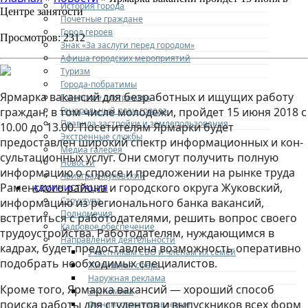
История города
Центре занятости
Почетные граждане
Город героев
Просмотров: 2312
Знак «За заслуги перед городом»
Афиша городских мероприятий
Туризм
Города-побратимы
Ярмарка вакансий для безработных и ищущих работу
Городские программы
Генеральный план города
граждан, в том числе молодежи, пройдет 15 июня 2018 с
Правила застройки и землепользования
10.00 до 13.00. Посетителям Ярмарки будет
Экстренные службы
предоставлен широкий спектр информационных и кон­
Медиа галерея
суль­та­ци­он­ных услуг. Они смогут получить полную
Новости
информацию о спросе и предложении на рынке труда
Авиаград Жуковский
Раменского района и городского округа Жуковский,
АДМИНИСТРАЦИЯ
Структура
информацию из регионального банка вакансий,
Полномочия
встретиться с работодателями, решить вопрос своего
Кадровое обеспечение
тру­до­ус­трой­ства. Работодателям, нуждающимся в
Направления деятельности
кадрах, будет предоставлена возможность оперативно
Участникам СВО и членам их семей
подобрать необходимых специалистов.
Жилищная сфера
Наружная реклама
Кроме того, Ярмарка вакансий — хороший способ
Экономика
поиска работы для студентов и выпускников всех форм
Финансовое управление