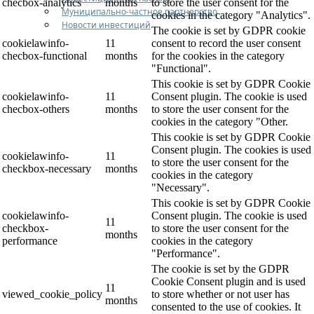
checbox-analytics
months
to store the user consent for the
Муниципально-частное партнерство
cookies in the category "Analytics".
Новости инвестиций
The cookie is set by GDPR cookie
cookielawinfo-
11
consent to record the user consent
checbox-functional
months
for the cookies in the category
"Functional".
This cookie is set by GDPR Cookie
cookielawinfo-
11
Consent plugin. The cookie is used
checbox-others
months
to store the user consent for the
cookies in the category "Other.
This cookie is set by GDPR Cookie
Consent plugin. The cookies is used
cookielawinfo-
11
to store the user consent for the
checkbox-necessary
months
cookies in the category
"Necessary".
This cookie is set by GDPR Cookie
cookielawinfo-
Consent plugin. The cookie is used
11
checkbox-
to store the user consent for the
months
performance
cookies in the category
"Performance".
The cookie is set by the GDPR
Cookie Consent plugin and is used
11
viewed_cookie_policy
to store whether or not user has
months
consented to the use of cookies. It