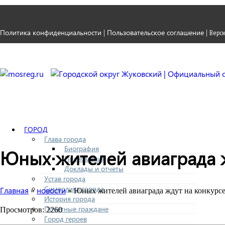
Политика конфиденциальности
Пользовательское соглашение
|
|
Верси
ГОРОД
Глава города
Биография
Юных жителей авиаграда ж
Полномочия
Доклады и отчеты
Устав города
Символика города
Главная
новости
»
» Юных жителей авиаграда ждут на конкурсе
История города
Почетные граждане
Просмотров: 2260
Город героев