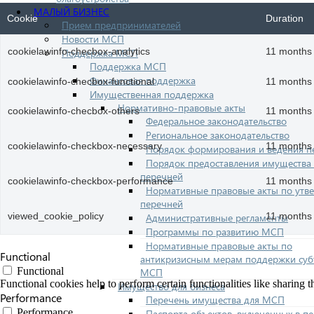
МАЛЫЙ БИЗНЕС
Cookie
Duration
Прием предпринимателей
Новости МСП
Поддержка МСП
cookielawinfo-checbox-analytics
11 months
Поддержка МСП
Финансовая поддержка
cookielawinfo-checbox-functional
11 months
Имущественная поддержка
Нормативно-правовые акты
cookielawinfo-checbox-others
11 months
Федеральное законодательство
Региональное законодательство
cookielawinfo-checkbox-necessary
11 months
Порядок формирования и ведения п
Порядок предоставления имущества 
перечней
cookielawinfo-checkbox-performance
11 months
Нормативные правовые акты по утв
перечней
Административные регламенты
viewed_cookie_policy
11 months
Программы по развитию МСП
Нормативные правовые акты по
Functional
антикризисным мерам поддержки суб
Functional
МСП
Functional cookies help to perform certain functionalities like sharing t
Имущество для бизнеса
Performance
Перечень имущества для МСП
Performance
Паспорта объектов, включенных в п