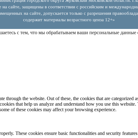
инистрация городского округа Жуковский Московской области. Гла
е на сайте, защищены в соответствии с российским и международн
змещенных на сайте, допускается только с разрешения правооблада
содержит материалы возрастного ценза 12+»
шаетесь с тем, что мы обрабатываем ваши персональные данные
 through the website. Out of these, the cookies that are categorized as
y cookies that help us analyze and understand how you use this website.
f some of these cookies may affect your browsing experience.
roperly. These cookies ensure basic functionalities and security feature