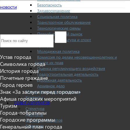
Безопасность
новости
Здравоохранение
Социальная политика
Транспортное обслуживание
Технологические схемы
Потребительский рынок
Физическая культура и спорт
Культура
Молодежная политика
Устав города
Комиссия по делам несовершеннолетних и
защите их прав
Символика города
Оценка регулирующего воздействия
История города
Градостроительная деятельность
Почетные граждане
Дорожная деятельность
Город героев
Архивное дело
Знак «За заслуги перед городом»
Муниципальные учреждения
Контакты
Афиша городских мероприятий
СОВЕТ ДЕПУТАТОВ
Туризм
Структура
Города-побратимы
Депутаты
Городские программы
О Совете депутатов
Комиссии
Генеральный план города