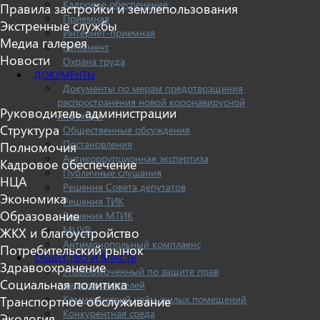
Кадровое обеспечение
Правила застройки и землепользования
Приемная
Экстренные службы
Интернет-приемная
Медиа галерея
Регламент
Новости
Охрана труда
ДОКУМЕНТЫ
Документы по мерам предотвращения
распространения новой коронавирусной
Руководитель администрации
инфекции
Структура
Общественные обсуждения
Постановления
Полномочия
Антикоррупционная экспертиза
Кадровое обеспечение
Публичные слушания
НЦА
Решения Совета депутатов
Экономика
Решения ТИК
Образование
Решения МТИК
МЦУР
ЖКХ и благоустройство
Антимонопольный комплаенс
Потребительский рынок
ОБЩЕСТВО И ВЛАСТЬ
Здравоохранение
Уполномоченный по защите прав
Социальная политика
предпринимателей
Коммерческий найм жилых помещений
Транспортное обслуживание
Конкурентная среда
Экология