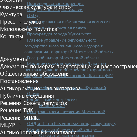
Противодействие коррупции
Физическая культура и спорт
Общественные организации
Культура
ОМВД
Пресс — служба
Территориальная избирательная комиссия
Контрольно — счетная палата
Молодежная политика
Прокуратура города Жуковского
Контакты
Главное управление регионального
государственного жилищного надзора и
содержания территорий Московской области
Госстройнадзор Московской области
Документы
Муниципальное учреждение «Дирекция
Документы по мерам предотвращения распростране
централизованного обеспечения городского
Общественные обсуждения
округа Жуковский Московской области» (МУ
Постановления
«ДЦО»)
Центр «Мои документы» г.о. Жуковский
Антикоррупционная экспертиза
Опека
Публичные слушания
Социальный фонд России
Решения Совета депутатов
Новости СФР
Решения ТИК
Центр занятости населения Московской
Решения МТИК
области
ОНД и ПР по Раменскому городскому округу
МЦУР
Муниципальный земельный контроль
Антимонопольный комплаенс
Отдел земельного контроля