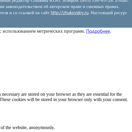
вный редактор Сошкина Ю.Ю. Телефон: (495) 556–65–26. E‑mail:
ым законодательством об авторском праве и смежных правах.
http://zhukovskiy.ru
теля и со ссылкой на сайт
. Настоящий ресурс
Подробнее
 с использованием метрических программ.
.
 necessary are stored on your browser as they are essential for the
 These cookies will be stored in your browser only with your consent.
s of the website, anonymously.