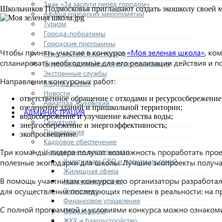
Знак «За заслуги перед городом»
Школьников Подмосковья приглашают создать экошколу своей м
Афиша городских мероприятий
Туризм
Города-побратимы
Городские программы
Чтобы принять участие в конкурсе
«Моя зеленая школа»
, ко
Генеральный план города
спланировать необходимые для его реализации действия и по
Правила застройки и землепользования
Экстренные службы
Направления конкурсных работ:
Медиа галерея
Новости
ответственное обращение с отходами и ресурсосбережение
Авиаград Жуковский
озеленение зданий и пришкольной территории;
АДМИНИСТРАЦИЯ
водосбережение и улучшение качества воды;
Структура
энергосбережение и энергоэффективность;
Полномочия
экопросвещение.
Кадровое обеспечение
Направления деятельности
Три команды-лидера получат возможность проработать проек
Участникам СВО и членам их семей
полезные экоподарки для школы. Лучшие экопроекты получат
Жилищная сфера
В помощь участникам конкурса его организаторы разработал
Наружная реклама
Экономика
для осуществления последующих перемен в реальности: на п
Финансовое управление
С полной программой и условиями конкурса можно ознакоми
Образование
ЖКХ и благоустройство