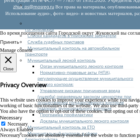
регистрации ЭЛ № ФС77 — 77837 от 19.02.2020. Учредитель Адм
Реестр земельных участков с
zhuk_ps@mosreg.ru
Все права на материалы, опубликованны
неоформленными объектами недвижимого
Использование аудио-, фото- видео- и новостных материалов, ра
имущества
Перечень объектов недвижимого имущества
г.о. Жуковский
Во время посещения сайта Городской округ Жуковский вы согла
Списки кандидатов в присяжные заседатели
Принять
Служба судебных приставов
Муниципальный контроль на автомобильном
Manage consent
транспорте
Муниципальный лесной контроль
Орган муниципального лесного контроля
Close
Нормативно-правовые акты (НПА),
регулирующие осуществление муниципального
Privacy Overview
лесного контроля:
Управление рисками причинения вреда
(ущерба) охраняемым законом ценностям при
This website uses cookies to improve your experience while you navigate
осуществлении государственного контроля
working of basic functionalities of the website. We also use third-part
(надзора), муниципального контроля
You also have the option to opt-out of these cookies. But opting out o
Программа профилактики
Necessary
Доклады муниципального лесного контроля
Necessary
Муниципальный контроль за ЕТО
Always Enabled
Муниципальный контроль в сфере
Necessary cookies are absolutely essential for the website to function p
благоустройства