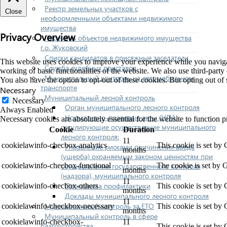
Реестр земельных участков с
Close
неоформленными объектами недвижимого
имущества
Privacy Overview
Перечень объектов недвижимого имущества
г.о. Жуковский
Списки кандидатов в присяжные заседатели
This website uses cookies to improve your experience while you navigate
Служба судебных приставов
working of basic functionalities of the website. We also use third-part
Муниципальный контроль на автомобильном
You also have the option to opt-out of these cookies. But opting out o
транспорте
Necessary
Муниципальный лесной контроль
Necessary
Орган муниципального лесного контроля
Always Enabled
Нормативно-правовые акты (НПА),
Necessary cookies are absolutely essential for the website to function p
регулирующие осуществление муниципального
Cookie
Duration
лесного контроля:
11
cookielawinfo-checbox-analytics
This cookie is set by
Управление рисками причинения вреда
months
(ущерба) охраняемым законом ценностям при
11
осуществлении государственного контроля
cookielawinfo-checbox-functional
The cookie is set by 
months
(надзора), муниципального контроля
11
Программа профилактики
cookielawinfo-checbox-others
This cookie is set by
months
Доклады муниципального лесного контроля
11
Муниципальный контроль за ЕТО
cookielawinfo-checkbox-necessary
This cookie is set by
months
Муниципальный контроль в сфере
cookielawinfo-checkbox-
11
благоустройства
This cookie is set by