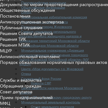
Противодействие коррупции
Документы по мерам предотвращения распростране
Общественные организации
Общественные обсуждения
ОМВД
Постановления
Территориальная избирательная комиссия
Антикоррупционная экспертиза
Контрольно — счетная палата
Прокуратура города Жуковского
Публичные слушания
Главное управление регионального
Решения Совета депутатов
государственного жилищного надзора и
Решения ТИК
содержания территорий Московской области
Решения МТИК
Госстройнадзор Московской области
МЦУР
Муниципальное учреждение «Дирекция
централизованного обеспечения городского
Антимонопольный комплаенс
округа Жуковский Московской области» (МУ
Порядок обжалования нормативных правовых актов
«ДЦО»)
Центр «Мои документы» г.о. Жуковский
Опека
Социальный фонд России
Службы и ведомства
Новости СФР
Обращения граждан
Центр занятости населения Московской
Совет депутатов
области
Прием предпринимателей
ОНД и ПР по Раменскому городскому округу
Муниципальный земельный контроль
МФЦ
Отдел земельного контроля