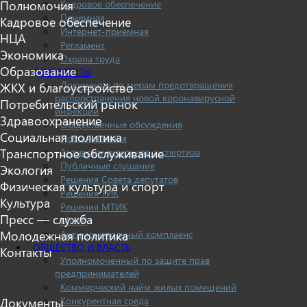
Кадровое обеспечение
Полномочия
Приемная
Кадровое обеспечение
Интернет-приемная
НЦА
Регламент
Экономика
Охрана труда
Образование
ДОКУМЕНТЫ
Документы по мерам предотвращения
ЖКХ и благоустройство
распространения новой коронавирусной
Потребительский рынок
инфекции
Здравоохранение
Общественные обсуждения
Социальная политика
Постановления
Антикоррупционная экспертиза
Транспортное обслуживание
Публичные слушания
Экология
Решения Совета депутатов
Физическая культура и спорт
Решения ТИК
Культура
Решения МТИК
Пресс — служба
МЦУР
Антимонопольный комплаенс
Молодежная политика
ОБЩЕСТВО И ВЛАСТЬ
Контакты
Уполномоченный по защите прав
предпринимателей
Коммерческий найм жилых помещений
Конкурентная среда
Документы