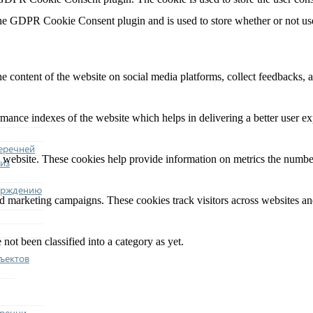
the GDPR Cookie Consent plugin and is used to store whether or not user
he content of the website on social media platforms, collect feedbacks, a
nce indexes of the website which helps in delivering a better user expe
еречней
 website. These cookies help provide information on metrics the number o
из
ерждению
nd marketing campaigns. These cookies track visitors across websites an
not been classified into a category as yet.
ъектов
еречни