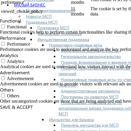
performance
months
МАЛЫЙ БИЗНЕС
11
The cookie is set by 
Прием предпринимателей
viewed_cookie_policy
months
data.
Новости МСП
Functional
Поддержка МСП
Functional
Поддержка МСП
Functional cookies help to perform certain functionalities like sharing t
Финансовая поддержка
Performance
Имущественная поддержка
Performance
Нормативно-правовые акты
Performance cookies are used to understand and analyze the key performa
Федеральное законодательство
Analytics
Региональное законодательство
Analytics
Порядок формирования и ведения п
Analytical cookies are used to understand how visitors interact with the
Порядок предоставления имущества 
Advertisement
перечней
Advertisement
Нормативные правовые акты по утв
Advertisement cookies are used to provide visitors with relevant ads a
перечней
Others
Административные регламенты
Others
Программы по развитию МСП
Other uncategorized cookies are those that are being analyzed and have 
Нормативные правовые акты по
SAVE & ACCEPT
антикризисным мерам поддержки суб
МСП
Имущество для бизнеса
Перечень имущества для МСП
Паспорта объектов, включенных в п