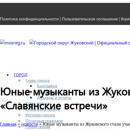
Политика конфиденциальности
Пользовательское соглашение
|
|
Верси
ГОРОД
Глава города
Биография
Юные музыканты из Жуков
Полномочия
Доклады и отчеты
«Славянские встречи»
Устав города
Символика города
История города
Почетные граждане
Главная
новости
»
» Юные музыканты из Жуковского стали уча
Город героев