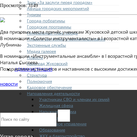
Знак «За заслуги перед городом»
Просмотров: 3149
Афиша городских мероприятий
Туризм
Города-побратимы
Городские программы
Два призовых места принёс ученикам Жуковской детской шк
Генеральный план города
В номинации «Солисты инструменталисты» в I возрастной кат
Правила застройки и землепользования
Лубнина.
Экстренные службы
Медиа галерея
В номинации «Инструментальные ансамбли» в I возрастной г
Новости
Наталья Сысоева.
Авиаград Жуковский
Поздравляем музыкантов и наставников с высокими достиже
АДМИНИСТРАЦИЯ
Структура
Полномочия
новости
Кадровое обеспечение
Направления деятельности
Участникам СВО и членам их семей
Жилищная сфера
Наружная реклама
Экономика
Финансовое управление
Образование
Устав города
ЖКХ и благоустройство