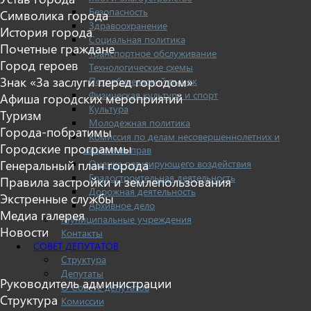
Безопасность
Символика города
Здравоохранение
История города
Социальная политика
Почетные граждане
Транспортное обслуживание
Город героев
Технологические схемы
Знак «За заслуги перед городом»
Потребительский рынок
Физическая культура и спорт
Афиша городских мероприятий
Культура
Туризм
Молодежная политика
Города-побратимы
Комиссия по делам несовершеннолетних и
Городские программы
защите их прав
Оценка регулирующего воздействия
Генеральный план города
Градостроительная деятельность
Правила застройки и землепользования
Дорожная деятельность
Экстренные службы
Архивное дело
Медиа галерея
Муниципальные учреждения
Новости
Контакты
СОВЕТ ДЕПУТАТОВ
Структура
Депутаты
Руководитель администрации
О Совете депутатов
Структура
Комиссии