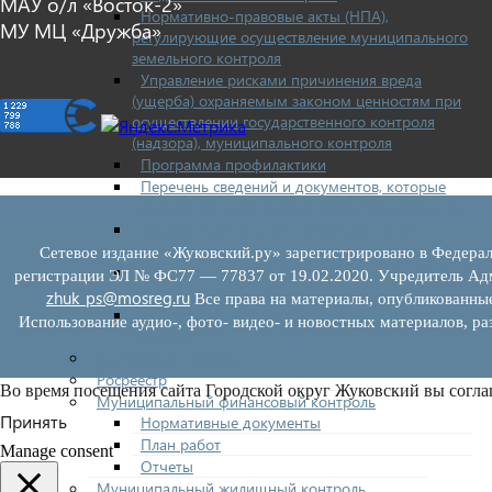
МАУ о/л «Восток-2»
Нормативно-правовые акты (НПА),
МУ МЦ «Дружба»
регулирующие осуществление муниципального
земельного контроля
Управление рисками причинения вреда
(ущерба) охраняемым законом ценностям при
осуществлении государственного контроля
(надзора), муниципального контроля
Программа профилактики
Перечень сведений и документов, которые
могут запрашиваться у контролируемого лица
Доклады муниципального земельного
контроля
Сетевое издание «Жуковский.ру» зарегистрировано в Федерал
Проекты нормативно-правовых актов отдела
регистрации ЭЛ № ФС77 — 77837 от 19.02.2020. Учредитель Адм
земельного контроля
zhuk_ps@mosreg.ru
Все права на материалы, опубликованны
Иные сведения о работе отдела земельного
Использование аудио-, фото- видео- и новостных материалов, ра
контроля
Бюджет для граждан
Росреестр
Во время посещения сайта Городской округ Жуковский вы согла
Муниципальный финансовый контроль
Принять
Нормативные документы
План работ
Manage consent
Отчеты
Муниципальный жилищный контроль