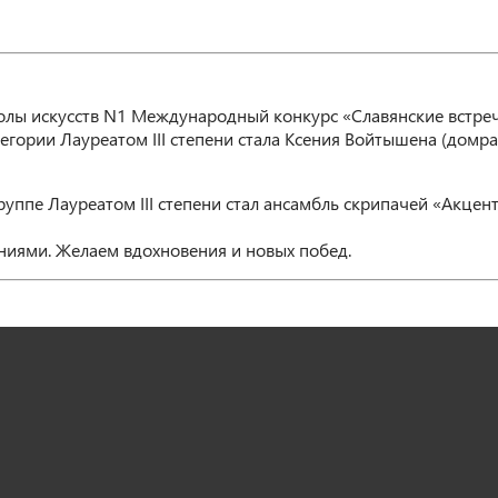
олы искусств N1 Международный конкурс «Славянские встреч
егории Лауреатом III степени стала Ксения Войтышена (домра
руппе Лауреатом III степени стал ансамбль скрипачей «Акце
ниями. Желаем вдохновения и новых побед.