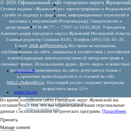
© 2026 Официальный сайт городского округа Жуковский
Предоставление имущества
Сетевое издание «Жуковский.ру» зарегистрировано в Федеральной
Выкуп имущества
службе по надзору в сфере связи, информационных технологий и
Прочие
массовых коммуникаций (Роскомнадзор). Свидетельство о
Информационная поддержка
Консультационная поддержка
регистрации ЭЛ № ФС77 — 77837 от 19.02.2020. Учредитель
Инфраструктура поддержки
Администрация городского округа Жуковский Московской области.
Совет по развитию и поддержке малого и среднего
Главный редактор Сошкина Ю.Ю. Телефон: (495) 556–65–26.
предпринимательства
zhuk_ps@mosreg.ru
E‑mail:
Все права на материалы,
Контакты
опубликованные на сайте, защищены в соответствии с российским
Книга жалоб
и международным законодательством об авторском праве и
Законодательство
смежных правах. Использование аудио-, фото- видео- и новостных
Конкурсы
материалов, размещенных на сайте, допускается только с
ОБРАЩЕНИЯ
Обращения граждан
разрешения правообладателя и со ссылкой на сайт
Графики личного приема граждан
http://zhukovskiy.ru
. Настоящий ресурс содержит материалы
Информация
возрастного ценза 12+»
ИНВЕСТИЦИИ
Инвестиционный паспорт
Во время посещения сайта Городской округ Жуковский вы
Муниципально-частное партнерство
соглашаетесь с тем, что мы обрабатываем ваши персональные
Новости инвестиций
Подробнее
данные с использованием метрических программ.
.
Принять
Manage consent