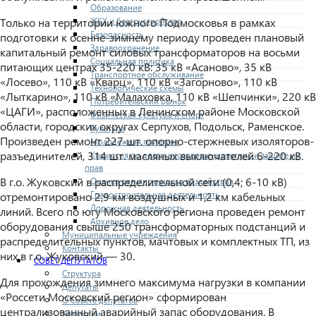
Образование
ЖКХ и благоустройство
Только на территории южного Подмосковья в рамках
Безопасность
подготовки к осенне-зимнему периоду проведен плановый
Здравоохранение
капитальный ремонт силовых трансформаторов на восьми
Социальная политика
питающих центрах 35-220 кВ: 35 кВ «Асаново», 35 кВ
Транспортное обслуживание
«Лосево», 110 кВ «Кварц», 110 кВ «Загорново», 110 кВ
Технологические схемы
«Лыткарино», 110 кВ «Малаховка, 110 кВ «Шепчинки», 220 кВ
Потребительский рынок
«ЦАГИ», расположенных в Ленинском районе Московской
Физическая культура и спорт
области, городских округах Серпухов, Подольск, Раменское.
Культура
Произведен ремонт 227 шт. опорно-стержневых изоляторов-
Молодежная политика
разъединителей, 314 шт. масляных выключателей 6-220 кВ.
Комиссия по делам несовершеннолетних и защите их
прав
В г.о. Жуковский в распределительной сети (0,4; 6-10 кВ)
Оценка регулирующего воздействия
Градостроительная деятельность
отремонтировано 2,9 км воздушных и 1,2 км кабельных
Дорожная деятельность
линий. Всего по югу Московского региона проведен ремонт
Архивное дело
оборудования свыше 250 трансформаторных подстанций и
Муниципальные учреждения
распределительных пунктов, мачтовых и комплектных ТП, из
Контакты
них в г.о. Жуковский — 30.
СОВЕТ ДЕПУТАТОВ
Структура
Для прохождения зимнего максимума нагрузки в компании
Депутаты
«Россети Московский регион» сформирован
О Совете депутатов
централизованный аварийный запас оборудования. В
Комиссии