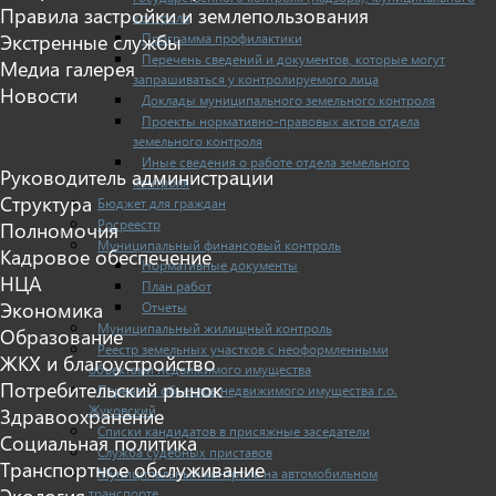
Правила застройки и землепользования
контроля
Программа профилактики
Экстренные службы
Перечень сведений и документов, которые могут
Медиа галерея
запрашиваться у контролируемого лица
Новости
Доклады муниципального земельного контроля
Проекты нормативно-правовых актов отдела
земельного контроля
Иные сведения о работе отдела земельного
Руководитель администрации
контроля
Структура
Бюджет для граждан
Росреестр
Полномочия
Муниципальный финансовый контроль
Кадровое обеспечение
Нормативные документы
НЦА
План работ
Экономика
Отчеты
Муниципальный жилищный контроль
Образование
Реестр земельных участков с неоформленными
ЖКХ и благоустройство
объектами недвижимого имущества
Потребительский рынок
Перечень объектов недвижимого имущества г.о.
Жуковский
Здравоохранение
Списки кандидатов в присяжные заседатели
Социальная политика
Служба судебных приставов
Транспортное обслуживание
Муниципальный контроль на автомобильном
Экология
транспорте