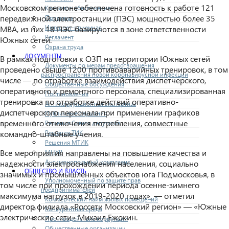
Московском регионе обеспечена готовность к работе 121
Кадровое обеспечение
передвижной электростанции (ПЭС) мощностью более 35
Приемная
Интернет-приемная
МВА, из них 18 ПЭС базируются в зоне ответственности
Регламент
Южных сетей.
Охрана труда
ДОКУМЕНТЫ
В рамках подготовки к ОЗП на территории Южных сетей
Документы по мерам предотвращения
проведено свыше 1200 противоаварийных тренировок, в том
распространения новой коронавирусной инфекции
числе — по отработке взаимодействия диспетчерского,
Общественные обсуждения
оперативного и ремонтного персонала, специализированная
Постановления
тренировка по отработке действий оперативно-
Антикоррупционная экспертиза
диспетчерского персонала при применении графиков
Публичные слушания
временного отключения потребления, совместные
Решения Совета депутатов
Решения ТИК
командно-штабные учения.
Решения МТИК
Все мероприятия направлены на повышение качества и
МЦУР
Антимонопольный комплаенс
надежности электроснабжения населения, социально
ОБЩЕСТВО И ВЛАСТЬ
значимых и промышленных объектов юга Подмосковья, в
Уполномоченный по защите прав
том числе при прохождении периода осенне-зимнего
предпринимателей
максимума нагрузок в 2019-2020 годах», — отметил
Коммерческий найм жилых помещений
директор филиала «Россети Московский регион» — «Южные
Конкурентная среда
электрические сети» Михаил Ежокин.
Противодействие коррупции
Общественные организации