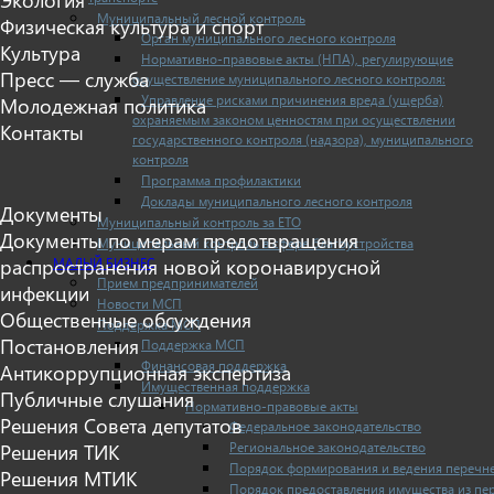
Муниципальный лесной контроль
Физическая культура и спорт
Орган муниципального лесного контроля
Культура
Нормативно-правовые акты (НПА), регулирующие
Пресс — служба
осуществление муниципального лесного контроля:
Управление рисками причинения вреда (ущерба)
Молодежная политика
охраняемым законом ценностям при осуществлении
Контакты
государственного контроля (надзора), муниципального
контроля
Программа профилактики
Доклады муниципального лесного контроля
Документы
Муниципальный контроль за ЕТО
Документы по мерам предотвращения
Муниципальный контроль в сфере благоустройства
МАЛЫЙ БИЗНЕС
распространения новой коронавирусной
Прием предпринимателей
инфекции
Новости МСП
Общественные обсуждения
Поддержка МСП
Постановления
Поддержка МСП
Финансовая поддержка
Антикоррупционная экспертиза
Имущественная поддержка
Публичные слушания
Нормативно-правовые акты
Решения Совета депутатов
Федеральное законодательство
Региональное законодательство
Решения ТИК
Порядок формирования и ведения перечн
Решения МТИК
Порядок предоставления имущества из пе