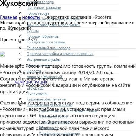
Жуковский
История города
Почетные граждане
Город героев
Главная
новости
»
» Энергетики компании «Россети
Знак «За заслуги перед городом»
Московский регион» подготовили к зиме энергооборудование в
Афиша городских мероприятий
г.о. Жуковский
Туризм
Города-побратимы
Просмотров: 2377
Городские программы
Генеральный план города
Правила застройки и землепользования
Экстренные службы
Медиа галерея
Минэнерго России подтвердило готовность группы компаний
Новости
«Россети» к отопительному сезону 2019/2020 года.
Авиаград Жуковский
Соответствующий приказ подписан в Министерстве
АДМИНИСТРАЦИЯ
энергетики Российской Федерации и опубликован на сайте
Структура
организации.
Полномочия
Кадровое обеспечение
Оценка Министерства энергетики подтвердила соблюдение
Направления деятельности
«Россетями» всех требований, установленных правилами
Участникам СВО и членам их семей
подготовки к ОЗП, утвержденных соответствующим
Жилищная сфера
приказом ведомства. В физическом выражении по основным
Наружная реклама
номенклатурам работ годовой план технического
Экономика
Финансовое управление
обслуживания и ремонта исполнен с превышением.