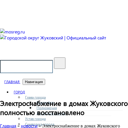
Городской округ Жуковский
Официальный сайт
ГЛАВНАЯ
Навигация
ГОРОД
Глава города
Электроснабжение в домах Жуковского
Биография
Полномочия
полностью восстановлено
Доклады и отчеты
Устав города
Символика города
Главная
новости
»
» Электроснабжение в домах Жуковского