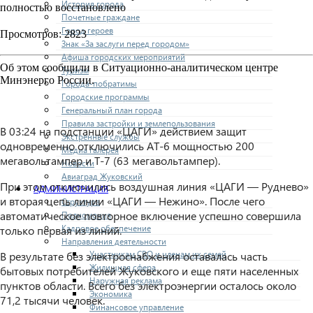
История города
полностью восстановлено
Почетные граждане
Город героев
Просмотров: 2823
Знак «За заслуги перед городом»
Афиша городских мероприятий
Об этом сообщили в Ситуационно-аналитическом центре
Туризм
Минэнерго России.
Города-побратимы
Городские программы
Генеральный план города
Правила застройки и землепользования
В 03:24 на подстанции «ЦАГИ» действием защит
Экстренные службы
одновременно отключились АТ-6 мощностью 200
Медиа галерея
мегавольтампер и Т-7 (63 мегавольтампер).
Новости
Авиаград Жуковский
При этом отключились воздушная линия «ЦАГИ — Руднево»
АДМИНИСТРАЦИЯ
и вторая цепь линии «ЦАГИ — Нежино». После чего
Структура
автоматическое повторное включение успешно совершила
Полномочия
Кадровое обеспечение
только первая из линий.
Направления деятельности
Участникам СВО и членам их семей
В результате без электроснабжения оставалась часть
Жилищная сфера
бытовых потребителей Жуковского и еще пяти населенных
Наружная реклама
пунктов области. Всего без электроэнергии осталось около
Экономика
71,2 тысячи человек.
Финансовое управление