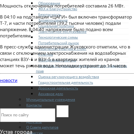
Образование
Мощность отключенных потребителей составила 26 МВт.
ЖКХ и благоустройство
Безопасность
В 04:10 на подстанции «ЦАГИ» был включен трансформатор
Здравоохранение
Т-7, и части потребителей (39,2 тысячи человек) подали
Социальная политика
напряжение. В 04:40 напряжение было подано всем
Транспортное обслуживание
потребителям.
Технологические схемы
Потребительский рынок
В пресс-службе администрации Жуковского отметили, что в
Физическая культура и спорт
связи с отключением электроснабжения на водозаборных
Культура
станциях ВЗУ-1 и ВЗУ-5 в квартирах жителей из кранов
Молодежная политика
может течь ржавая вода. Неполадки устранят до 14 часов.
Комиссия по делам несовершеннолетних и защите их
прав
Оценка регулирующего воздействия
новости
Градостроительная деятельность
Дорожная деятельность
Архивное дело
Муниципальные учреждения
Контакты
СОВЕТ ДЕПУТАТОВ
Структура
Депутаты
О Совете депутатов
Устав города
Комиссии