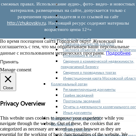
смежных правах. Использование аудио-, фото- видео- и новостных
Нормативные правовые акты по утвержде
перечней
материалов, размещенных на сайте, допускается только с
Административные регламенты
разрешения правообладателя и со ссылкой на сайт
Программы по развитию МСП
http://zhukovskiy.ru
. Настоящий ресурс содержит материалы
Нормативные правовые акты по антикриз
возрастного ценза 12+»
мерам поддержки субъектов МСП
Имущество для бизнеса
Во время посещения сайта Городской округ Жуковский вы
Перечень имущества для МСП
соглашаетесь с тем, что мы обрабатываем ваши персональные
Паспорта объектов, включенных в перечн
Подробнее
данные с использованием метрических программ.
.
Информация о льготах
Принять
Сведения о коммерческой недвижимости,
предлагаемой бизнесу
Manage consent
Сведения о проводимых торгах
Инвестиционная карта Московской област
Коллегиальный орган
Close
Регламентирующие документы
График заседаний
Протоколы заседаний
Privacy Overview
Отчеты о деятельности коллегиального ор
Иные документы
This website uses cookies to improve your experience while you
Материалы Корпорации МСП
navigate through the website. Out of these, the cookies that are
Вопрос-ответ
categorized as necessary are stored on your browser as they are
Общие вопросы
essential for the working of basic functionalities of the website. We
Наполнение и актуализация перечней иму