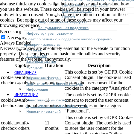
also use third-party cookies that help us analyze and understand how
Предоставление имущества
you use this website. These cookies will be stored in your browser
Выкуп имущества
only with your consent. You also have the option to opt-out of these
Прочие
cookies. But opting out of some of these cookies may affect your
Информационная поддержка
browsing experience.
Консультационная поддержка
Necessary
Инфраструктура поддержки
Necessary
Совет по развитию и поддержке малого и среднего
Always Enabled
предпринимательства
Necessary cookies are absolutely essential for the website to function
Контакты
properly. These cookies ensure basic functionalities and security
Книга жалоб
features of the website, anonymously.
Законодательство
Cookie
Duration
Description
Конкурсы
This cookie is set by GDPR Cookie
ОБРАЩЕНИЯ
cookielawinfo-
11
Consent plugin. The cookie is used
Обращения граждан
checbox-analytics
months
to store the user consent for the
Графики личного приема граждан
cookies in the category "Analytics".
Информация
ИНВЕСТИЦИИ
The cookie is set by GDPR cookie
Инвестиционный паспорт
cookielawinfo-
11
consent to record the user consent
checbox-functional
months
for the cookies in the category
Муниципально-частное партнерство
"Functional".
Новости инвестиций
This cookie is set by GDPR Cookie
cookielawinfo-
11
Consent plugin. The cookie is used
checbox-others
months
to store the user consent for the
cookies in the category "Other.