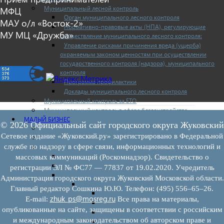
Муниципальный лесной контроль
МФЦ
Орган муниципального лесного контроля
МАУ о/л «Восток-2»
Нормативно-правовые акты (НПА), регулирующие
МУ МЦ «Дружба»
осуществление муниципального лесного контроля:
Управление рисками причинения вреда (ущерба)
охраняемым законом ценностям при осуществлении
государственного контроля (надзора), муниципального
контроля
Программа профилактики
Доклады муниципального лесного контроля
Муниципальный контроль за ЕТО
Муниципальный контроль в сфере благоустройства
МАЛЫЙ БИЗНЕС
© 2026 Официальный сайт городского округа Жуковский
Прием предпринимателей
Сетевое издание «Жуковский.ру» зарегистрировано в Федеральной
Новости МСП
службе по надзору в сфере связи, информационных технологий и
Поддержка МСП
Поддержка МСП
массовых коммуникаций (Роскомнадзор). Свидетельство о
Финансовая поддержка
регистрации ЭЛ № ФС77 — 77837 от 19.02.2020. Учредитель
Имущественная поддержка
Администрация городского округа Жуковский Московской области.
Нормативно-правовые акты
Главный редактор Сошкина Ю.Ю. Телефон: (495) 556–65–26.
Федеральное законодательство
zhuk_ps@mosreg.ru
E‑mail:
Все права на материалы,
Региональное законодательство
опубликованные на сайте, защищены в соответствии с российским
Порядок формирования и ведения перечн
и международным законодательством об авторском праве и
Порядок предоставления имущества из пе