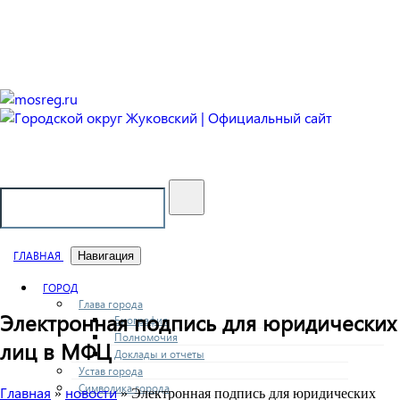
Городской округ Жуковский
Официальный сайт
ГЛАВНАЯ
Навигация
ГОРОД
Глава города
Электронная подпись для юридических
Биография
Полномочия
лиц в МФЦ
Доклады и отчеты
Устав города
Символика города
Главная
новости
»
» Электронная подпись для юридических