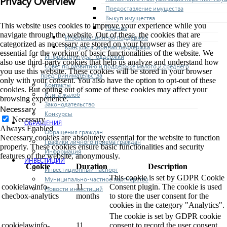
Privacy Overview
Предоставление имущества
Выкуп имущества
This website uses cookies to improve your experience while you
Прочие
navigate through the website. Out of these, the cookies that are
Информационная поддержка
categorized as necessary are stored on your browser as they are
Консультационная поддержка
essential for the working of basic functionalities of the website. We
Инфраструктура поддержки
also use third-party cookies that help us analyze and understand how
Совет по развитию и поддержке малого и среднего
you use this website. These cookies will be stored in your browser
предпринимательства
only with your consent. You also have the option to opt-out of these
Контакты
cookies. But opting out of some of these cookies may affect your
Книга жалоб
browsing experience.
Законодательство
Necessary
Конкурсы
Necessary
ОБРАЩЕНИЯ
Always Enabled
Обращения граждан
Necessary cookies are absolutely essential for the website to function
Графики личного приема граждан
properly. These cookies ensure basic functionalities and security
Информация
features of the website, anonymously.
ИНВЕСТИЦИИ
Cookie
Duration
Description
Инвестиционный паспорт
This cookie is set by GDPR Cookie
Муниципально-частное партнерство
cookielawinfo-
11
Consent plugin. The cookie is used
Новости инвестиций
checbox-analytics
months
to store the user consent for the
cookies in the category "Analytics".
The cookie is set by GDPR cookie
cookielawinfo-
11
consent to record the user consent