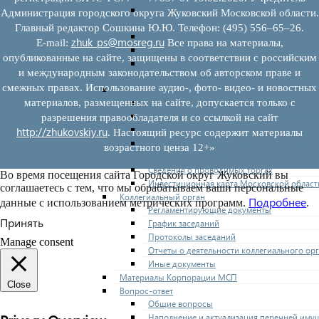
Нормативные правовые акты по утвержде
Администрация городского округа Жуковский Московской области.
перечней
Главный редактор Сошкина Ю.Ю. Телефон: (495) 556–65–26.
Административные регламенты
zhuk_ps@mosreg.ru
E‑mail:
Все права на материалы,
Программы по развитию МСП
опубликованные на сайте, защищены в соответствии с российским
Нормативные правовые акты по антикриз
и международным законодательством об авторском праве и
мерам поддержки субъектов МСП
смежных правах. Использование аудио-, фото- видео- и новостных
Имущество для бизнеса
Перечень имущества для МСП
материалов, размещенных на сайте, допускается только с
Паспорта объектов, включенных в перечн
разрешения правообладателя и со ссылкой на сайт
Информация о льготах
http://zhukovskiy.ru
. Настоящий ресурс содержит материалы
Сведения о коммерческой недвижимости,
возрастного ценза 12+»
предлагаемой бизнесу
Сведения о проводимых торгах
Во время посещения сайта Городской округ Жуковский вы
Инвестиционная карта Московской област
соглашаетесь с тем, что мы обрабатываем ваши персональные
Коллегиальный орган
Подробнее
данные с использованием метрических программ.
.
Регламентирующие документы
Принять
График заседаний
Протоколы заседаний
Manage consent
Отчеты о деятельности коллегиального ор
Иные документы
Материалы Корпорации МСП
Close
Вопрос-ответ
Общие вопросы
Наполнение и актуализация перечней иму