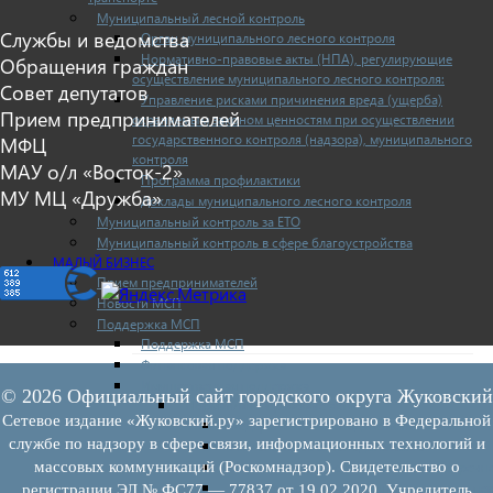
Муниципальный лесной контроль
Службы и ведомства
Орган муниципального лесного контроля
Нормативно-правовые акты (НПА), регулирующие
Обращения граждан
осуществление муниципального лесного контроля:
Совет депутатов
Управление рисками причинения вреда (ущерба)
Прием предпринимателей
охраняемым законом ценностям при осуществлении
государственного контроля (надзора), муниципального
МФЦ
контроля
МАУ о/л «Восток-2»
Программа профилактики
МУ МЦ «Дружба»
Доклады муниципального лесного контроля
Муниципальный контроль за ЕТО
Муниципальный контроль в сфере благоустройства
МАЛЫЙ БИЗНЕС
Прием предпринимателей
Новости МСП
Поддержка МСП
Поддержка МСП
Финансовая поддержка
Имущественная поддержка
© 2026 Официальный сайт городского округа Жуковский
Нормативно-правовые акты
Сетевое издание «Жуковский.ру» зарегистрировано в Федеральной
Федеральное законодательство
службе по надзору в сфере связи, информационных технологий и
Региональное законодательство
Порядок формирования и ведения перечн
массовых коммуникаций (Роскомнадзор). Свидетельство о
Порядок предоставления имущества из пе
регистрации ЭЛ № ФС77 — 77837 от 19.02.2020. Учредитель