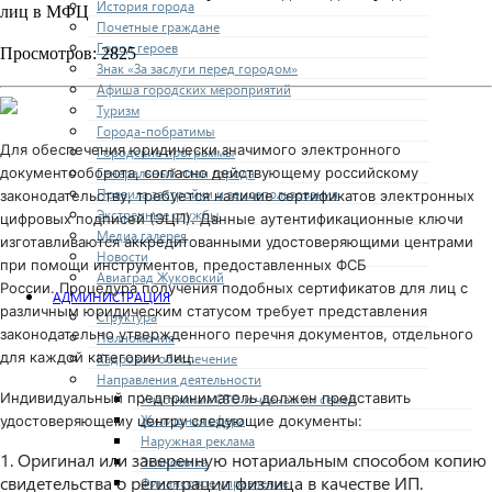
История города
лиц в МФЦ
Почетные граждане
Город героев
Просмотров: 2825
Знак «За заслуги перед городом»
Афиша городских мероприятий
Туризм
Города-побратимы
Для обеспечения юридически значимого электронного
Городские программы
Генеральный план города
документооборота, согласно действующему российскому
Правила застройки и землепользования
законодательству, требуется наличие сертификатов электронных
Экстренные службы
цифровых подписей (ЭЦП). Данные аутентификационные ключи
Медиа галерея
изготавливаются аккредитованными удостоверяющими центрами
Новости
при помощи инструментов, предоставленных ФСБ
Авиаград Жуковский
России.
Процедура получения подобных сертификатов для лиц с
АДМИНИСТРАЦИЯ
различным юридическим статусом требует представления
Структура
законодательно утвержденного перечня документов, отдельного
Полномочия
для каждой категории лиц.
Кадровое обеспечение
Направления деятельности
Индивидуальный предприниматель должен представить
Участникам СВО и членам их семей
Жилищная сфера
удостоверяющему центру следующие документы:
Наружная реклама
1. Оригинал или заверенную нотариальным способом копию
Экономика
свидетельства о регистрации физлица в качестве ИП.
Финансовое управление