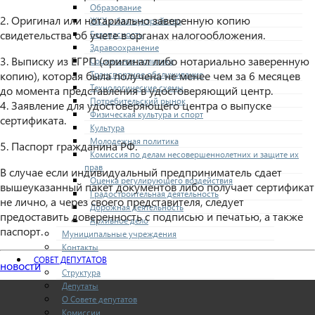
Образование
2. Оригинал или нотариально заверенную копию
ЖКХ и благоустройство
свидетельства об учете в органах налогообложения.
Безопасность
Здравоохранение
3. Выписку из ЕГРП (оригинал либо нотариально заверенную
Социальная политика
Транспортное обслуживание
копию), которая была получена не менее чем за 6 месяцев
Технологические схемы
до момента представления в удостоверяющий центр.
Потребительский рынок
4. Заявление для удостоверяющего центра о выпуске
Физическая культура и спорт
сертификата.
Культура
Молодежная политика
5. Паспорт гражданина РФ.
Комиссия по делам несовершеннолетних и защите их
прав
В случае если индивидуальный предприниматель сдает
Оценка регулирующего воздействия
вышеуказанный пакет документов либо получает сертификат
Градостроительная деятельность
не лично, а через своего представителя, следует
Дорожная деятельность
предоставить доверенность с подписью и печатью, а также
Архивное дело
паспорт.
Муниципальные учреждения
Контакты
СОВЕТ ДЕПУТАТОВ
новости
Структура
Депутаты
О Совете депутатов
Комиссии