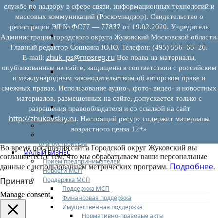
службе по надзору в сфере связи, информационных технологий и
Муниципальный контроль на автомобильном
массовых коммуникаций (Роскомнадзор). Свидетельство о
транспорте
Муниципальный лесной контроль
регистрации ЭЛ № ФС77 — 77837 от 19.02.2020. Учредитель
Орган муниципального лесного контроля
Администрация городского округа Жуковский Московской области.
Нормативно-правовые акты (НПА), регулирующие
Главный редактор Сошкина Ю.Ю. Телефон: (495) 556–65–26.
осуществление муниципального лесного
zhuk_ps@mosreg.ru
E‑mail:
Все права на материалы,
контроля:
опубликованные на сайте, защищены в соответствии с российским
Управление рисками причинения вреда (ущерба)
и международным законодательством об авторском праве и
охраняемым законом ценностям при
смежных правах. Использование аудио-, фото- видео- и новостных
осуществлении государственного контроля
(надзора), муниципального контроля
материалов, размещенных на сайте, допускается только с
Программа профилактики
разрешения правообладателя и со ссылкой на сайт
Доклады муниципального лесного контроля
http://zhukovskiy.ru
. Настоящий ресурс содержит материалы
Муниципальный контроль за ЕТО
возрастного ценза 12+»
Муниципальный контроль в сфере
благоустройства
Во время посещения сайта Городской округ Жуковский вы
МАЛЫЙ БИЗНЕС
соглашаетесь с тем, что мы обрабатываем ваши персональные
Прием предпринимателей
Подробнее
данные с использованием метрических программ.
.
Новости МСП
Поддержка МСП
Принять
Поддержка МСП
Manage consent
Финансовая поддержка
Имущественная поддержка
Нормативно-правовые акты