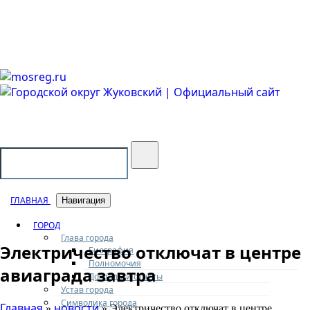
Городской округ Жуковский
Официальный сайт
ГЛАВНАЯ
Навигация
ГОРОД
Глава города
Электричество отключат в центре
Биография
Полномочия
авиаграда завтра
Доклады и отчеты
Устав города
Символика города
Главная
новости
»
» Электричество отключат в центре