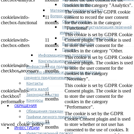
Иные документы
cookies in the category "Analytics".
Материалы Корпорации МСП
The cookie is set by GDPR cookie
Вопрос-ответ
cookielawinfo-
11
consent to record the user consent
Общие вопросы
checbox-functional
months
for the cookies in the category
Наполнение и актуализация перечней
"Functional".
имущества
This cookie is set by GDPR Cookie
Предоставление имущества
cookielawinfo-
11
Consent plugin. The cookie is used
Выкуп имущества
checbox-others
months
to store the user consent for the
Прочие
cookies in the category "Other.
Информационная поддержка
This cookie is set by GDPR Cookie
Консультационная поддержка
Consent plugin. The cookies is used
cookielawinfo-
11
Инфраструктура поддержки
to store the user consent for the
checkbox-necessary
months
Совет по развитию и поддержке малого и
cookies in the category
среднего предпринимательства
"Necessary".
Контакты
This cookie is set by GDPR Cookie
Книга жалоб
cookielawinfo-
Consent plugin. The cookie is used
11
Законодательство
checkbox-
to store the user consent for the
months
Конкурсы
performance
cookies in the category
ОБРАЩЕНИЯ
"Performance".
Обращения граждан
The cookie is set by the GDPR
Графики личного приема граждан
Cookie Consent plugin and is used
11
Информация
viewed_cookie_policy
to store whether or not user has
months
ИНВЕСТИЦИИ
consented to the use of cookies. It
Инвестиционный паспорт