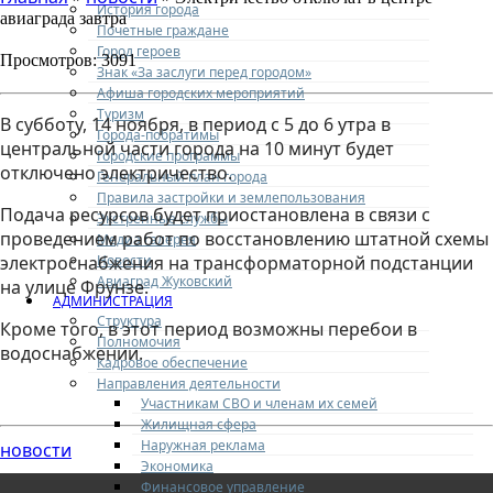
История города
авиаграда завтра
Почетные граждане
Город героев
Просмотров: 3091
Знак «За заслуги перед городом»
Афиша городских мероприятий
Туризм
В субботу, 14 ноября, в период с 5 до 6 утра в
Города-побратимы
центральной части города на 10 минут будет
Городские программы
отключено электричество.
Генеральный план города
Правила застройки и землепользования
Подача ресурсов будет приостановлена в связи с
Экстренные службы
проведением работ по восстановлению штатной схемы
Медиа галерея
Новости
электроснабжения на трансформаторной подстанции
Авиаград Жуковский
на улице Фрунзе.
АДМИНИСТРАЦИЯ
Структура
Кроме того, в этот период возможны перебои в
Полномочия
водоснабжении.
Кадровое обеспечение
Направления деятельности
Участникам СВО и членам их семей
Жилищная сфера
Наружная реклама
новости
Экономика
Финансовое управление