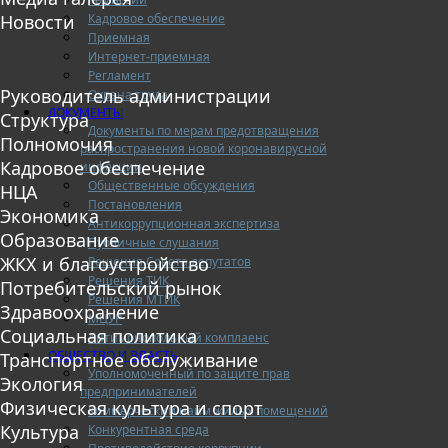
Кадровое обеспечение
Новости
Приемная
Интернет-приемная
Регламент
Руководитель администрации
Охрана труда
ДОКУМЕНТЫ
Структура
Документы по мерам предотвращения
Полномочия
распространения новой коронавирусной
Кадровое обеспечение
инфекции
Общественные обсуждения
НЦА
Постановления
Экономика
Антикоррупционная экспертиза
Образование
Публичные слушания
ЖКХ и благоустройство
Решения Совета депутатов
Решения ТИК
Потребительский рынок
Решения МТИК
Здравоохранение
МЦУР
Социальная политика
Антимонопольный комплаенс
ОБЩЕСТВО И ВЛАСТЬ
Транспортное обслуживание
Уполномоченный по защите прав
Экология
предпринимателей
Физическая культура и спорт
Коммерческий найм жилых помещений
Культура
Конкурентная среда