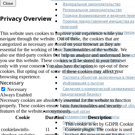
Close
Федеральное законодательство
Региональное законодательство
Порядок формирования и ведения пер
Privacy Overview
Порядок предоставления имущества из
перечней
Нормативные правовые акты по утвер
This website uses cookies to improve your experience while you
перечней
navigate through the website. Out of these, the cookies that are
Административные регламенты
categorized as necessary are stored on your browser as they are
Программы по развитию МСП
essential for the working of basic functionalities of the website. We
Нормативные правовые акты по антик
also use third-party cookies that help us analyze and understand how
мерам поддержки субъектов МСП
you use this website. These cookies will be stored in your browser
only with your consent. You also have the option to opt-out of these
Имущество для бизнеса
cookies. But opting out of some of these cookies may affect your
Перечень имущества для МСП
browsing experience.
Паспорта объектов, включенных в пере
Necessary
Информация о льготах
Сведения о коммерческой недвижимос
Necessary
предлагаемой бизнесу
Always Enabled
Сведения о проводимых торгах
Necessary cookies are absolutely essential for the website to function
Инвестиционная карта Московской обл
properly. These cookies ensure basic functionalities and security
features of the website, anonymously.
Коллегиальный орган
Регламентирующие документы
Cookie
Duration
Description
График заседаний
This cookie is set by GDPR Cookie
Протоколы заседаний
cookielawinfo-
11
Consent plugin. The cookie is used
Отчеты о деятельности коллегиального
checbox-analytics
months
to store the user consent for the