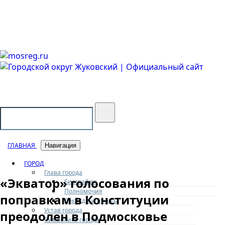
Городской округ Жуковский
Официальный сайт
ГЛАВНАЯ
Навигация
ГОРОД
Глава города
«Экватор» голосования по
Биография
Полномочия
поправкам в Конституции
Доклады и отчеты
Устав города
преодолен в Подмосковье
Символика города