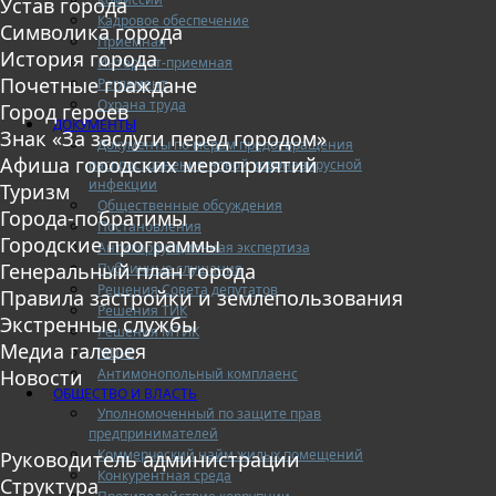
Устав города
Кадровое обеспечение
Символика города
Приемная
История города
Интернет-приемная
Почетные граждане
Регламент
Охрана труда
Город героев
ДОКУМЕНТЫ
Знак «За заслуги перед городом»
Документы по мерам предотвращения
Афиша городских мероприятий
распространения новой коронавирусной
инфекции
Туризм
Общественные обсуждения
Города-побратимы
Постановления
Городские программы
Антикоррупционная экспертиза
Генеральный план города
Публичные слушания
Решения Совета депутатов
Правила застройки и землепользования
Решения ТИК
Экстренные службы
Решения МТИК
Медиа галерея
МЦУР
Антимонопольный комплаенс
Новости
ОБЩЕСТВО И ВЛАСТЬ
Уполномоченный по защите прав
предпринимателей
Коммерческий найм жилых помещений
Руководитель администрации
Конкурентная среда
Структура