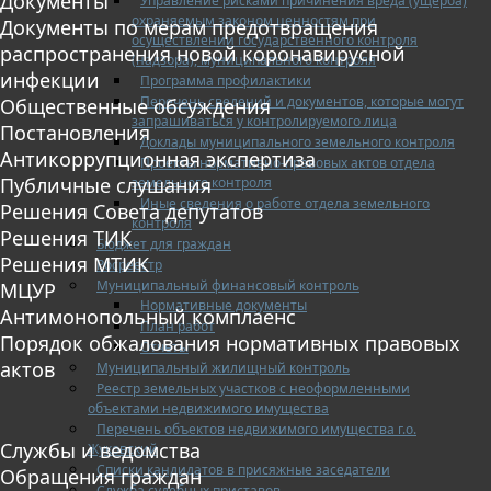
Документы
Управление рисками причинения вреда (ущерба)
охраняемым законом ценностям при
Документы по мерам предотвращения
осуществлении государственного контроля
распространения новой коронавирусной
(надзора), муниципального контроля
инфекции
Программа профилактики
Перечень сведений и документов, которые могут
Общественные обсуждения
запрашиваться у контролируемого лица
Постановления
Доклады муниципального земельного контроля
Антикоррупционная экспертиза
Проекты нормативно-правовых актов отдела
Публичные слушания
земельного контроля
Иные сведения о работе отдела земельного
Решения Совета депутатов
контроля
Решения ТИК
Бюджет для граждан
Решения МТИК
Росреестр
Муниципальный финансовый контроль
МЦУР
Нормативные документы
Антимонопольный комплаенс
План работ
Порядок обжалования нормативных правовых
Отчеты
актов
Муниципальный жилищный контроль
Реестр земельных участков с неоформленными
объектами недвижимого имущества
Перечень объектов недвижимого имущества г.о.
Службы и ведомства
Жуковский
Списки кандидатов в присяжные заседатели
Обращения граждан
Служба судебных приставов