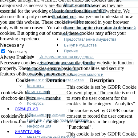
Иные документы
categorized as necessary are stored on your browser as they are
Материалы Корпорации МСП
essential for the working of basic functionalities of the website. We
Вопрос-ответ
also use third-party cookies that help us analyze and understand how
Общие вопросы
you use this website. These cookies will be stored in your browser
only with your consent. You also have the option to opt-out of these
Наполнение и актуализация перечней
cookies. But opting out of some of these cookies may affect your
имущества
browsing experience.
Предоставление имущества
Necessary
Выкуп имущества
Прочие
Necessary
Информационная поддержка
Always Enabled
Консультационная поддержка
Necessary cookies are absolutely essential for the website to function
properly. These cookies ensure basic functionalities and security
Инфраструктура поддержки
features of the website, anonymously.
Совет по развитию и поддержке малого и
среднего предпринимательства
Cookie
Duration
Description
Контакты
This cookie is set by GDPR Cookie
Книга жалоб
cookielawinfo-
11
Consent plugin. The cookie is used
Законодательство
checbox-analytics
months
to store the user consent for the
Конкурсы
cookies in the category "Analytics".
ОБРАЩЕНИЯ
The cookie is set by GDPR cookie
Обращения граждан
cookielawinfo-
11
consent to record the user consent
Графики личного приема граждан
checbox-functional
months
for the cookies in the category
Информация
"Functional".
ИНВЕСТИЦИИ
This cookie is set by GDPR Cookie
Инвестиционный паспорт