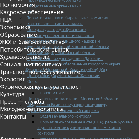
Противодействие коррупции
Полномочия
Общественные организации
Кадровое обеспечение
ОМВД
Территориальная избирательная комиссия
НЦА
Контрольно — счетная палата
Экономика
Прокуратура города Жуковского
Образование
Главное управление регионального
ЖКХ и благоустройство
государственного жилищного надзора и
содержания территорий Московской области
Потребительский рынок
Госстройнадзор Московской области
Здравоохранение
Муниципальное учреждение «Дирекция
Социальная политика
централизованного обеспечения городского округа
Жуковский Московской области» (МУ «ДЦО»)
Транспортное обслуживание
Центр «Мои документы» г.о. Жуковский
Экология
Опека
Физическая культура и спорт
Социальный фонд России
Новости СФР
Культура
Центр занятости населения Московской области
Пресс — служба
ОНД и ПР по Раменскому городскому округу
Молодежная политика
Муниципальный земельный контроль
Контакты
Отдел земельного контроля
Нормативно-правовые акты (НПА), регулирующие
осуществление муниципального земельного
контроля