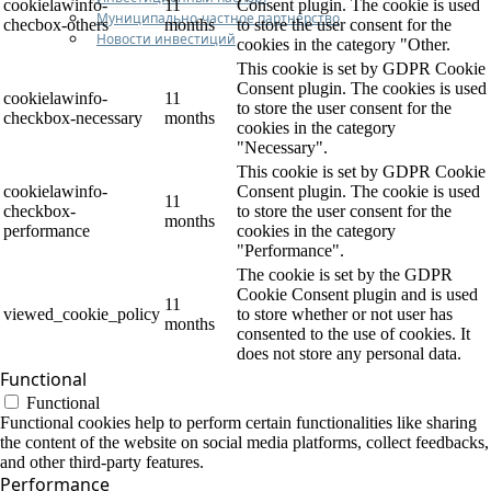
cookielawinfo-
11
Consent plugin. The cookie is used
Муниципально-частное партнерство
checbox-others
months
to store the user consent for the
Новости инвестиций
cookies in the category "Other.
This cookie is set by GDPR Cookie
Consent plugin. The cookies is used
cookielawinfo-
11
to store the user consent for the
checkbox-necessary
months
cookies in the category
"Necessary".
This cookie is set by GDPR Cookie
cookielawinfo-
Consent plugin. The cookie is used
11
checkbox-
to store the user consent for the
months
performance
cookies in the category
"Performance".
The cookie is set by the GDPR
Cookie Consent plugin and is used
11
viewed_cookie_policy
to store whether or not user has
months
consented to the use of cookies. It
does not store any personal data.
Functional
Functional
Functional cookies help to perform certain functionalities like sharing
the content of the website on social media platforms, collect feedbacks,
and other third-party features.
Performance