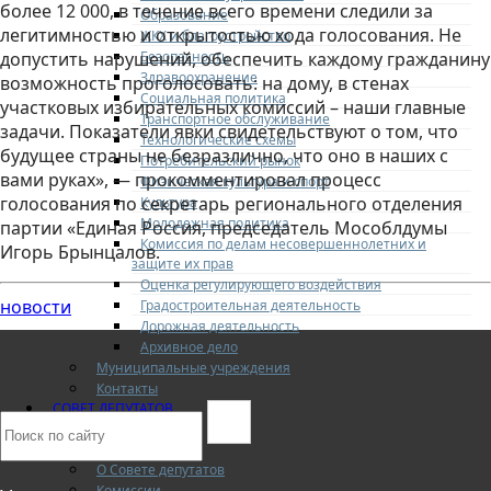
более 12 000, в течение всего времени следили за
Образование
легитимностью и открытостью хода голосования. Не
ЖКХ и благоустройство
Безопасность
допустить нарушений, обеспечить каждому гражданину
Здравоохранение
возможность проголосовать: на дому, в стенах
Социальная политика
участковых избирательных комиссий – наши главные
Транспортное обслуживание
задачи. Показатели явки свидетельствуют о том, что
Технологические схемы
будущее страны не безразлично, что оно в наших с
Потребительский рынок
вами руках», — прокомментировал процесс
Физическая культура и спорт
голосования по секретарь регионального отделения
Культура
Молодежная политика
партии «Единая Россия, председатель Мособлдумы
Комиссия по делам несовершеннолетних и
Игорь Брынцалов.
защите их прав
Оценка регулирующего воздействия
новости
Градостроительная деятельность
Дорожная деятельность
Архивное дело
Муниципальные учреждения
Контакты
СОВЕТ ДЕПУТАТОВ
Структура
Депутаты
О Совете депутатов
Комиссии