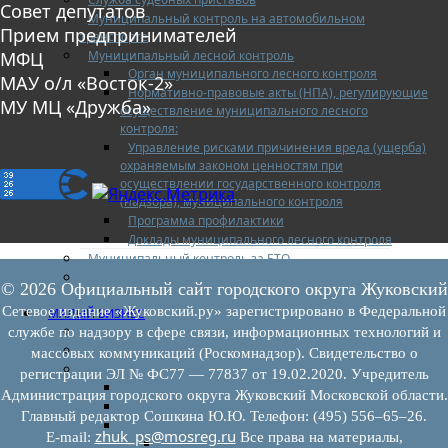
Совет депутатов
Муниципальный контроль на автомобильном
Прием предпринимателей
транспорте
Муниципальный лесной контроль
МФЦ
Орган муниципального лесного контроля
МАУ о/л «Восток-2»
Нормативно-правовые акты (НПА), регулирующие
МУ МЦ «Дружба»
осуществление муниципального лесного
контроля:
Управление рисками причинения вреда (ущерба)
охраняемым законом ценностям при
осуществлении государственного контроля
(надзора), муниципального контроля
Программа профилактики
Доклады муниципального лесного контроля
Муниципальный контроль за ЕТО
Муниципальный контроль в сфере
© 2026 Официальный сайт городского округа Жуковский
благоустройства
Сетевое издание «Жуковский.ру» зарегистрировано в Федеральной
МАЛЫЙ БИЗНЕС
Прием предпринимателей
службе по надзору в сфере связи, информационных технологий и
Новости МСП
массовых коммуникаций (Роскомнадзор). Свидетельство о
Поддержка МСП
регистрации ЭЛ № ФС77 — 77837 от 19.02.2020. Учредитель
Поддержка МСП
Администрация городского округа Жуковский Московской области.
Финансовая поддержка
Главный редактор Сошкина Ю.Ю. Телефон: (495) 556–65–26.
Имущественная поддержка
zhuk_ps@mosreg.ru
E‑mail:
Все права на материалы,
Нормативно-правовые акты