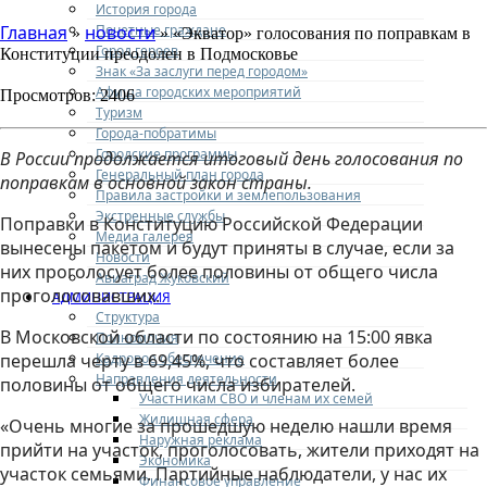
История города
Почетные граждане
Главная
новости
»
» «Экватор» голосования по поправкам в
Город героев
Конституции преодолен в Подмосковье
Знак «За заслуги перед городом»
Афиша городских мероприятий
Просмотров: 2406
Туризм
Города-побратимы
Городские программы
В России продолжается итоговый день голосования по
Генеральный план города
поправкам в основной закон страны.
Правила застройки и землепользования
Экстренные службы
Поправки в Конституцию Российской Федерации
Медиа галерея
вынесены пакетом и будут приняты в случае, если за
Новости
них проголосует более половины от общего числа
Авиаград Жуковский
проголосовавших.
АДМИНИСТРАЦИЯ
Структура
В Московской области по состоянию на 15:00 явка
Полномочия
Кадровое обеспечение
перешла черту в 69,45%, что составляет более
Направления деятельности
половины от общего числа избирателей.
Участникам СВО и членам их семей
Жилищная сфера
«Очень многие за прошедшую неделю нашли время
Наружная реклама
прийти на участок, проголосовать, жители приходят на
Экономика
участок семьями. Партийные наблюдатели, у нас их
Финансовое управление