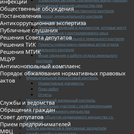
Управление рисками причинения вреда (ущерба)
инфекции
охраняемым законом ценностям при
Общественные обсуждения
осуществлении государственного контроля
Постановления
(надзора), муниципального контроля
Программа профилактики
Антикоррупционная экспертиза
Перечень сведений и документов, которые могут
Публичные слушания
запрашиваться у контролируемого лица
Решения Совета депутатов
Доклады муниципального земельного контроля
Решения ТИК
Проекты нормативно-правовых актов отдела
земельного контроля
Решения МТИК
Иные сведения о работе отдела земельного
МЦУР
контроля
Антимонопольный комплаенс
Бюджет для граждан
Росреестр
Порядок обжалования нормативных правовых
Муниципальный финансовый контроль
актов
Нормативные документы
План работ
Отчеты
Муниципальный жилищный контроль
Службы и ведомства
Реестр земельных участков с неоформленными
Обращения граждан
объектами недвижимого имущества
Совет депутатов
Перечень объектов недвижимого имущества г.о.
Жуковский
Прием предпринимателей
Списки кандидатов в присяжные заседатели
МФЦ
Служба судебных приставов