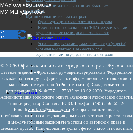
МАУ о/л «Восток-2»
Муниципальный контроль на автомобильном
МУ МЦ «Дружба»
транспорте
Муниципальный лесной контроль
Орган муниципального лесного контроля
Нормативно-правовые акты (НПА), регулирующие
осуществление муниципального лесного
контроля:
Управление рисками причинения вреда (ущерба)
охраняемым законом ценностям при
осуществлении государственного контроля
(надзора), муниципального контроля
© 2026 Официальный сайт городского округа Жуковский
Программа профилактики
Доклады муниципального лесного контроля
Сетевое издание «Жуковский.ру» зарегистрировано в Федеральной
Муниципальный контроль за ЕТО
службе по надзору в сфере связи, информационных технологий и
Муниципальный контроль в сфере
массовых коммуникаций (Роскомнадзор). Свидетельство о
благоустройства
регистрации ЭЛ № ФС77 — 77837 от 19.02.2020. Учредитель
МАЛЫЙ БИЗНЕС
Администрация городского округа Жуковский Московской области.
Прием предпринимателей
Главный редактор Сошкина Ю.Ю. Телефон: (495) 556–65–26.
Новости МСП
zhuk_ps@mosreg.ru
Поддержка МСП
E‑mail:
Все права на материалы,
Поддержка МСП
опубликованные на сайте, защищены в соответствии с российским
Финансовая поддержка
и международным законодательством об авторском праве и
Имущественная поддержка
смежных правах. Использование аудио-, фото- видео- и новостных
Нормативно-правовые акты