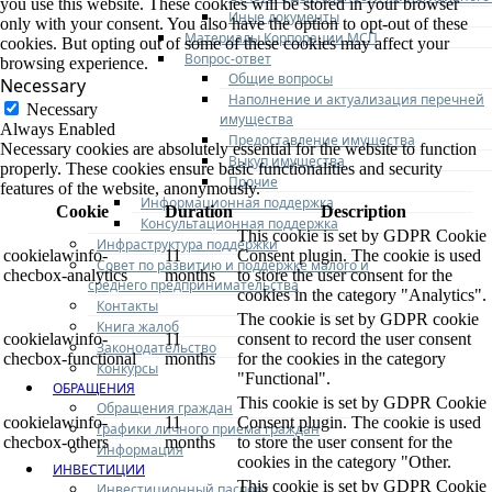
you use this website. These cookies will be stored in your browser
Иные документы
only with your consent. You also have the option to opt-out of these
Материалы Корпорации МСП
cookies. But opting out of some of these cookies may affect your
Вопрос-ответ
browsing experience.
Общие вопросы
Necessary
Наполнение и актуализация перечней
Necessary
имущества
Always Enabled
Предоставление имущества
Necessary cookies are absolutely essential for the website to function
Выкуп имущества
properly. These cookies ensure basic functionalities and security
Прочие
features of the website, anonymously.
Информационная поддержка
Cookie
Duration
Description
Консультационная поддержка
This cookie is set by GDPR Cookie
Инфраструктура поддержки
cookielawinfo-
11
Consent plugin. The cookie is used
Совет по развитию и поддержке малого и
checbox-analytics
months
to store the user consent for the
среднего предпринимательства
cookies in the category "Analytics".
Контакты
The cookie is set by GDPR cookie
Книга жалоб
cookielawinfo-
11
consent to record the user consent
Законодательство
checbox-functional
months
for the cookies in the category
Конкурсы
"Functional".
ОБРАЩЕНИЯ
This cookie is set by GDPR Cookie
Обращения граждан
cookielawinfo-
11
Consent plugin. The cookie is used
Графики личного приема граждан
checbox-others
months
to store the user consent for the
Информация
cookies in the category "Other.
ИНВЕСТИЦИИ
This cookie is set by GDPR Cookie
Инвестиционный паспорт