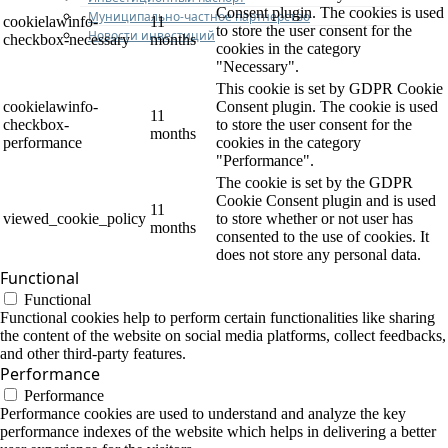
Consent plugin. The cookies is used
Муниципально-частное партнерство
cookielawinfo-
11
to store the user consent for the
Новости инвестиций
checkbox-necessary
months
cookies in the category
"Necessary".
This cookie is set by GDPR Cookie
cookielawinfo-
Consent plugin. The cookie is used
11
checkbox-
to store the user consent for the
months
performance
cookies in the category
"Performance".
The cookie is set by the GDPR
Cookie Consent plugin and is used
11
viewed_cookie_policy
to store whether or not user has
months
consented to the use of cookies. It
does not store any personal data.
Functional
Functional
Functional cookies help to perform certain functionalities like sharing
the content of the website on social media platforms, collect feedbacks,
and other third-party features.
Performance
Performance
Performance cookies are used to understand and analyze the key
performance indexes of the website which helps in delivering a better