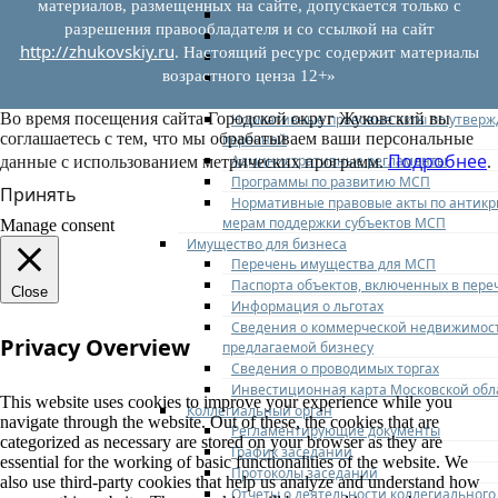
материалов, размещенных на сайте, допускается только с
Федеральное законодательство
разрешения правообладателя и со ссылкой на сайт
Региональное законодательство
http://zhukovskiy.ru
. Настоящий ресурс содержит материалы
Порядок формирования и ведения пер
возрастного ценза 12+»
Порядок предоставления имущества из
перечней
Во время посещения сайта Городской округ Жуковский вы
Нормативные правовые акты по утвер
соглашаетесь с тем, что мы обрабатываем ваши персональные
перечней
Подробнее
Административные регламенты
данные с использованием метрических программ.
.
Программы по развитию МСП
Принять
Нормативные правовые акты по антик
мерам поддержки субъектов МСП
Manage consent
Имущество для бизнеса
Перечень имущества для МСП
Паспорта объектов, включенных в пере
Close
Информация о льготах
Сведения о коммерческой недвижимос
Privacy Overview
предлагаемой бизнесу
Сведения о проводимых торгах
Инвестиционная карта Московской обл
This website uses cookies to improve your experience while you
Коллегиальный орган
navigate through the website. Out of these, the cookies that are
Регламентирующие документы
categorized as necessary are stored on your browser as they are
График заседаний
essential for the working of basic functionalities of the website. We
Протоколы заседаний
also use third-party cookies that help us analyze and understand how
Отчеты о деятельности коллегиального