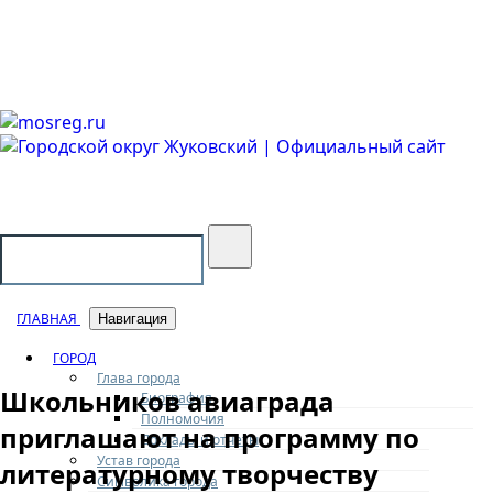
Городской округ Жуковский
Официальный сайт
ГЛАВНАЯ
Навигация
ГОРОД
Глава города
Школьников авиаграда
Биография
Полномочия
приглашают на программу по
Доклады и отчеты
Устав города
литературному творчеству
Символика города