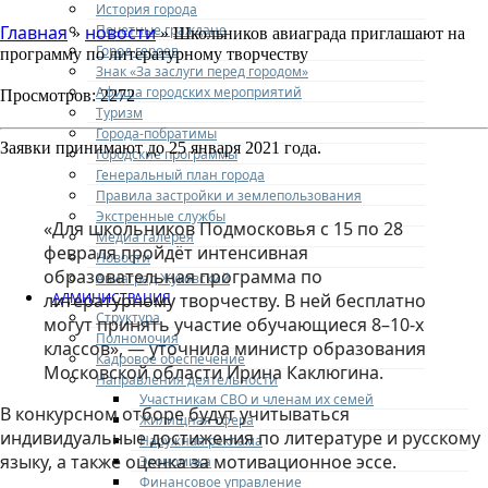
История города
Почетные граждане
Главная
новости
»
» Школьников авиаграда приглашают на
Город героев
программу по литературному творчеству
Знак «За заслуги перед городом»
Афиша городских мероприятий
Просмотров: 2272
Туризм
Города-побратимы
Заявки принимают до 25 января 2021 года.
Городские программы
Генеральный план города
Правила застройки и землепользования
Экстренные службы
«Для школьников Подмосковья с 15 по 28
Медиа галерея
февраля пройдёт интенсивная
Новости
образовательная программа по
Авиаград Жуковский
АДМИНИСТРАЦИЯ
литературному творчеству. В ней бесплатно
Структура
могут принять участие обучающиеся 8–10-х
Полномочия
классов», — уточнила министр образования
Кадровое обеспечение
Московской области Ирина Каклюгина.
Направления деятельности
Участникам СВО и членам их семей
В конкурсном отборе будут учитываться
Жилищная сфера
индивидуальные достижения по литературе и русскому
Наружная реклама
языку, а также оценка за мотивационное эссе.
Экономика
Финансовое управление