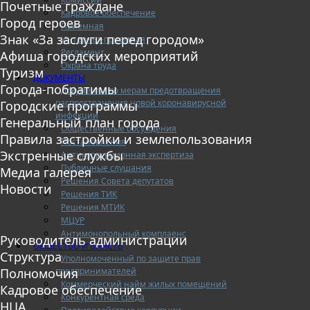
Почетные граждане
Кадровое обеспечение
Город героев
Приемная
Знак «За заслуги перед городом»
Интернет-приемная
Регламент
Афиша городских мероприятий
Охрана труда
Туризм
ДОКУМЕНТЫ
Города-побратимы
Документы по мерам предотвращения
распространения новой коронавирусной
Городские программы
инфекции
Генеральный план города
Общественные обсуждения
Правила застройки и землепользования
Постановления
Экстренные службы
Антикоррупционная экспертиза
Публичные слушания
Медиа галерея
Решения Совета депутатов
Новости
Решения ТИК
Решения МТИК
МЦУР
Антимонопольный комплаенс
Руководитель администрации
ОБЩЕСТВО И ВЛАСТЬ
Структура
Уполномоченный по защите прав
предпринимателей
Полномочия
Коммерческий найм жилых помещений
Кадровое обеспечение
Конкурентная среда
НЦА