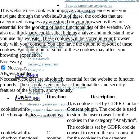
Предоставление имущества
This website uses cookies to improve your experience while you
Выкуп имущества
navigate through the website. Out of these, the cookies that are
Прочие
categorized as necessary are stored on your browser as they are
Информационная поддержка
essential for the working of basic functionalities of the website. We
Консультационная поддержка
also use third-party cookies that help us analyze and understand how
Инфраструктура поддержки
you use this website. These cookies will be stored in your browser
Совет по развитию и поддержке малого и среднего
only with your consent. You also have the option to opt-out of these
предпринимательства
cookies. But opting out of some of these cookies may affect your
Контакты
browsing experience.
Книга жалоб
Necessary
Законодательство
Necessary
Конкурсы
Always Enabled
ОБРАЩЕНИЯ
Necessary cookies are absolutely essential for the website to function
Обращения граждан
properly. These cookies ensure basic functionalities and security
Графики личного приема граждан
features of the website, anonymously.
Информация
Cookie
Duration
Description
ИНВЕСТИЦИИ
This cookie is set by GDPR Cookie
Инвестиционный паспорт
cookielawinfo-
11
Consent plugin. The cookie is used
Муниципально-частное партнерство
checbox-analytics
months
to store the user consent for the
Новости инвестиций
cookies in the category "Analytics".
The cookie is set by GDPR cookie
cookielawinfo-
11
consent to record the user consent
checbox-functional
months
for the cookies in the category