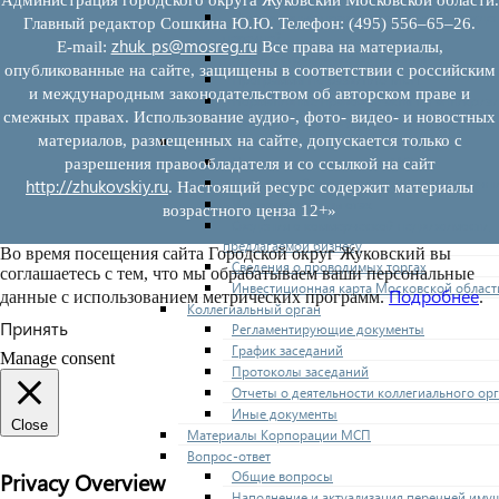
Нормативные правовые акты по утвержде
Главный редактор Сошкина Ю.Ю. Телефон: (495) 556–65–26.
перечней
zhuk_ps@mosreg.ru
E‑mail:
Все права на материалы,
Административные регламенты
опубликованные на сайте, защищены в соответствии с российским
Программы по развитию МСП
и международным законодательством об авторском праве и
Нормативные правовые акты по антикриз
смежных правах. Использование аудио-, фото- видео- и новостных
мерам поддержки субъектов МСП
материалов, размещенных на сайте, допускается только с
Имущество для бизнеса
Перечень имущества для МСП
разрешения правообладателя и со ссылкой на сайт
Паспорта объектов, включенных в перечн
http://zhukovskiy.ru
. Настоящий ресурс содержит материалы
Информация о льготах
возрастного ценза 12+»
Сведения о коммерческой недвижимости,
предлагаемой бизнесу
Во время посещения сайта Городской округ Жуковский вы
Сведения о проводимых торгах
соглашаетесь с тем, что мы обрабатываем ваши персональные
Инвестиционная карта Московской област
Подробнее
данные с использованием метрических программ.
.
Коллегиальный орган
Принять
Регламентирующие документы
График заседаний
Manage consent
Протоколы заседаний
Отчеты о деятельности коллегиального ор
Иные документы
Close
Материалы Корпорации МСП
Вопрос-ответ
Privacy Overview
Общие вопросы
Наполнение и актуализация перечней иму