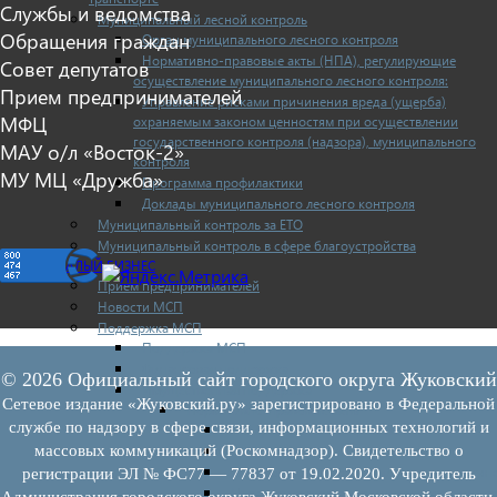
Службы и ведомства
Муниципальный лесной контроль
Обращения граждан
Орган муниципального лесного контроля
Нормативно-правовые акты (НПА), регулирующие
Совет депутатов
осуществление муниципального лесного контроля:
Прием предпринимателей
Управление рисками причинения вреда (ущерба)
МФЦ
охраняемым законом ценностям при осуществлении
государственного контроля (надзора), муниципального
МАУ о/л «Восток-2»
контроля
МУ МЦ «Дружба»
Программа профилактики
Доклады муниципального лесного контроля
Муниципальный контроль за ЕТО
Муниципальный контроль в сфере благоустройства
МАЛЫЙ БИЗНЕС
Прием предпринимателей
Новости МСП
Поддержка МСП
Поддержка МСП
Финансовая поддержка
© 2026 Официальный сайт городского округа Жуковский
Имущественная поддержка
Сетевое издание «Жуковский.ру» зарегистрировано в Федеральной
Нормативно-правовые акты
службе по надзору в сфере связи, информационных технологий и
Федеральное законодательство
массовых коммуникаций (Роскомнадзор). Свидетельство о
Региональное законодательство
Порядок формирования и ведения перечн
регистрации ЭЛ № ФС77 — 77837 от 19.02.2020. Учредитель
Порядок предоставления имущества из пе
Администрация городского округа Жуковский Московской области.