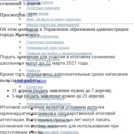
История города
сочинение 5 апреля
Почетные граждане
Город героев
Просмотров: 2277
Знак «За заслуги перед городом»
Афиша городских мероприятий
Об этом сообщили в Управлении образования администрации
Туризм
города Жуковского.
Города-побратимы
Городские программы
Генеральный план города
Правила застройки и землепользования
Подать заявление для участия в итоговом сочинении
Экстренные службы
школьники могут до 22 марта 2021 года.
Медиа галерея
Новости
Кроме того, определены дополнительные сроки написания
Авиаград Жуковский
выпускной работы:
АДМИНИСТРАЦИЯ
Структура
21 апреля (подать заявление нужно до 7 апреля);
Полномочия
5 мая (подать заявление нужно до 21 апреля).
Кадровое обеспечение
Направления деятельности
Итоговое сочинение является условием допуска
Участникам СВО и членам их семей
одиннадцатиклассников к государственной итоговой
Жилищная сфера
аттестации. Выпускники прошлых лет могут писать
Наружная реклама
сочинение по своему желанию для использования при
Экономика
поступлении в вузы.
Финансовое управление