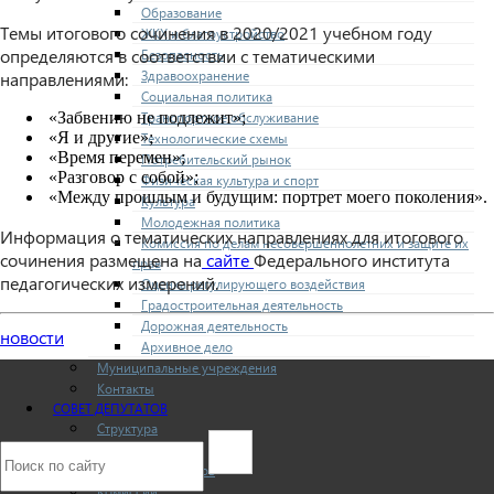
Образование
Темы итогового сочинения в 2020/2021 учебном году
ЖКХ и благоустройство
определяются в соответствии с тематическими
Безопасность
Здравоохранение
направлениями:
Социальная политика
«Забвению не подлежит»;
Транспортное обслуживание
«Я и другие»;
Технологические схемы
«Время перемен»;
Потребительский рынок
«Разговор с собой»;
Физическая культура и спорт
«Между прошлым и будущим: портрет моего поколения».
Культура
Молодежная политика
Информация о тематических направлениях для итогового
Комиссия по делам несовершеннолетних и защите их
сочинения размещена на
сайте
Федерального института
прав
педагогических измерений.
Оценка регулирующего воздействия
Градостроительная деятельность
Дорожная деятельность
новости
Архивное дело
Муниципальные учреждения
Контакты
СОВЕТ ДЕПУТАТОВ
Структура
Депутаты
О Совете депутатов
Комиссии