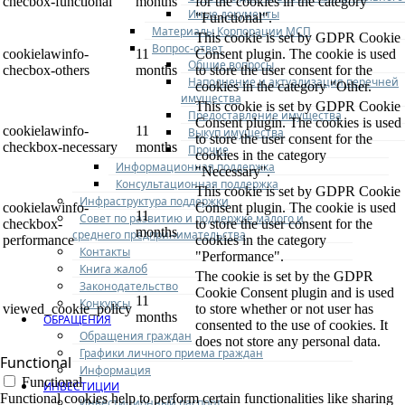
checbox-functional
months
for the cookies in the category
Иные документы
"Functional".
Материалы Корпорации МСП
This cookie is set by GDPR Cookie
Вопрос-ответ
cookielawinfo-
11
Consent plugin. The cookie is used
Общие вопросы
checbox-others
months
to store the user consent for the
Наполнение и актуализация перечней
cookies in the category "Other.
имущества
This cookie is set by GDPR Cookie
Предоставление имущества
Consent plugin. The cookies is used
cookielawinfo-
11
Выкуп имущества
to store the user consent for the
checkbox-necessary
months
Прочие
cookies in the category
Информационная поддержка
"Necessary".
Консультационная поддержка
This cookie is set by GDPR Cookie
Инфраструктура поддержки
cookielawinfo-
Consent plugin. The cookie is used
11
Совет по развитию и поддержке малого и
checkbox-
to store the user consent for the
months
среднего предпринимательства
performance
cookies in the category
Контакты
"Performance".
Книга жалоб
The cookie is set by the GDPR
Законодательство
Cookie Consent plugin and is used
11
Конкурсы
viewed_cookie_policy
to store whether or not user has
months
ОБРАЩЕНИЯ
consented to the use of cookies. It
Обращения граждан
does not store any personal data.
Графики личного приема граждан
Functional
Информация
Functional
ИНВЕСТИЦИИ
Functional cookies help to perform certain functionalities like sharing
Инвестиционный паспорт