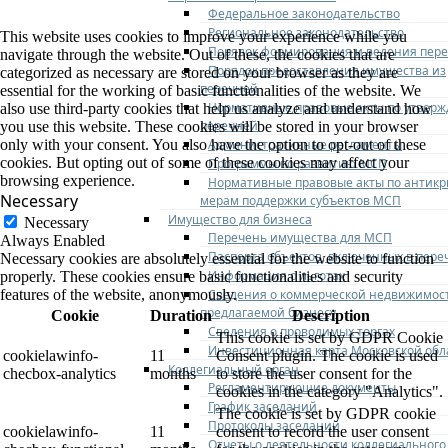
Федеральное законодательство
Региональное законодательство
This website uses cookies to improve your experience while you
Порядок формирования и ведения пер
navigate through the website. Out of these, the cookies that are
Порядок предоставления имущества из
categorized as necessary are stored on your browser as they are
перечней
essential for the working of basic functionalities of the website. We
Нормативные правовые акты по утвер
also use third-party cookies that help us analyze and understand how
перечней
you use this website. These cookies will be stored in your browser
Административные регламенты
only with your consent. You also have the option to opt-out of these
cookies. But opting out of some of these cookies may affect your
Программы по развитию МСП
browsing experience.
Нормативные правовые акты по антик
Necessary
мерам поддержки субъектов МСП
Имущество для бизнеса
Necessary
Перечень имущества для МСП
Always Enabled
Паспорта объектов, включенных в пере
Necessary cookies are absolutely essential for the website to function
Информация о льготах
properly. These cookies ensure basic functionalities and security
Сведения о коммерческой недвижимос
features of the website, anonymously.
предлагаемой бизнесу
Cookie
Duration
Description
Сведения о проводимых торгах
This cookie is set by GDPR Cookie
Инвестиционная карта Московской обл
cookielawinfo-
11
Consent plugin. The cookie is used
Коллегиальный орган
checbox-analytics
months
to store the user consent for the
Регламентирующие документы
cookies in the category "Analytics".
График заседаний
The cookie is set by GDPR cookie
Протоколы заседаний
cookielawinfo-
11
consent to record the user consent
Отчеты о деятельности коллегиального