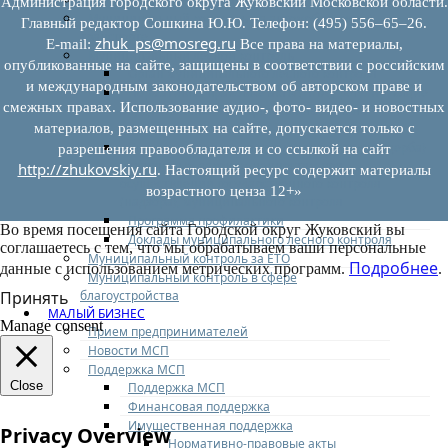
Администрация городского округа Жуковский Московской области.
Муниципальный контроль на автомобильном
Главный редактор Сошкина Ю.Ю. Телефон: (495) 556–65–26.
транспорте
zhuk_ps@mosreg.ru
E‑mail:
Все права на материалы,
Муниципальный лесной контроль
опубликованные на сайте, защищены в соответствии с российским
Орган муниципального лесного контроля
и международным законодательством об авторском праве и
Нормативно-правовые акты (НПА), регулирующие
смежных правах. Использование аудио-, фото- видео- и новостных
осуществление муниципального лесного
контроля:
материалов, размещенных на сайте, допускается только с
Управление рисками причинения вреда (ущерба)
разрешения правообладателя и со ссылкой на сайт
охраняемым законом ценностям при
http://zhukovskiy.ru
. Настоящий ресурс содержит материалы
осуществлении государственного контроля
возрастного ценза 12+»
(надзора), муниципального контроля
Программа профилактики
Во время посещения сайта Городской округ Жуковский вы
Доклады муниципального лесного контроля
соглашаетесь с тем, что мы обрабатываем ваши персональные
Муниципальный контроль за ЕТО
Подробнее
данные с использованием метрических программ.
.
Муниципальный контроль в сфере
благоустройства
Принять
МАЛЫЙ БИЗНЕС
Manage consent
Прием предпринимателей
Новости МСП
Поддержка МСП
Close
Поддержка МСП
Финансовая поддержка
Имущественная поддержка
Privacy Overview
Нормативно-правовые акты