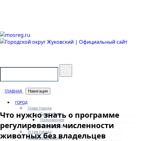
Городской округ Жуковский
Официальный сайт
ГЛАВНАЯ
Навигация
ГОРОД
Глава города
Что нужно знать о программе
Биография
Полномочия
регулирования численности
Доклады и отчеты
Устав города
животных без владельцев
Символика города