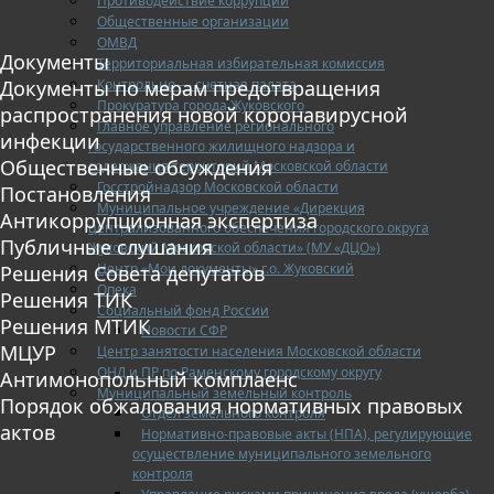
Противодействие коррупции
Общественные организации
ОМВД
Документы
Территориальная избирательная комиссия
Контрольно — счетная палата
Документы по мерам предотвращения
Прокуратура города Жуковского
распространения новой коронавирусной
Главное управление регионального
инфекции
государственного жилищного надзора и
Общественные обсуждения
содержания территорий Московской области
Госстройнадзор Московской области
Постановления
Муниципальное учреждение «Дирекция
Антикоррупционная экспертиза
централизованного обеспечения городского округа
Публичные слушания
Жуковский Московской области» (МУ «ДЦО»)
Центр «Мои документы» г.о. Жуковский
Решения Совета депутатов
Опека
Решения ТИК
Социальный фонд России
Решения МТИК
Новости СФР
МЦУР
Центр занятости населения Московской области
ОНД и ПР по Раменскому городскому округу
Антимонопольный комплаенс
Муниципальный земельный контроль
Порядок обжалования нормативных правовых
Отдел земельного контроля
актов
Нормативно-правовые акты (НПА), регулирующие
осуществление муниципального земельного
контроля