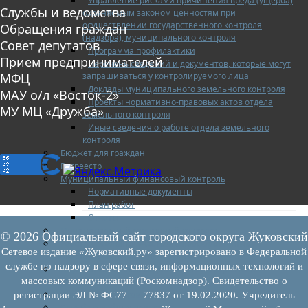
Управление рисками причинения вреда (ущерба)
Службы и ведомства
охраняемым законом ценностям при
осуществлении государственного контроля
Обращения граждан
(надзора), муниципального контроля
Совет депутатов
Программа профилактики
Прием предпринимателей
Перечень сведений и документов, которые могут
запрашиваться у контролируемого лица
МФЦ
Доклады муниципального земельного контроля
МАУ о/л «Восток-2»
Проекты нормативно-правовых актов отдела
МУ МЦ «Дружба»
земельного контроля
Иные сведения о работе отдела земельного
контроля
Бюджет для граждан
Росреестр
Муниципальный финансовый контроль
Нормативные документы
План работ
Отчеты
Муниципальный жилищный контроль
© 2026 Официальный сайт городского округа Жуковский
Реестр земельных участков с неоформленными
Сетевое издание «Жуковский.ру» зарегистрировано в Федеральной
объектами недвижимого имущества
службе по надзору в сфере связи, информационных технологий и
Перечень объектов недвижимого имущества г.о.
массовых коммуникаций (Роскомнадзор). Свидетельство о
Жуковский
Списки кандидатов в присяжные заседатели
регистрации ЭЛ № ФС77 — 77837 от 19.02.2020. Учредитель
Служба судебных приставов