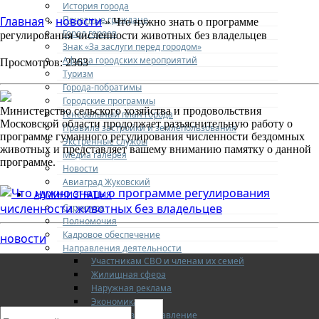
История города
Почетные граждане
Главная
новости
»
» Что нужно знать о программе
Город героев
регулирования численности животных без владельцев
Знак «За заслуги перед городом»
Афиша городских мероприятий
Просмотров: 2363
Туризм
Города-побратимы
Городские программы
Министерство сельского хозяйства и продовольствия
Генеральный план города
Московской области продолжает разъяснительную работу о
Правила застройки и землепользования
программе гуманного регулирования численности бездомных
Экстренные службы
животных и представляет вашему вниманию памятку о данной
Медиа галерея
программе.
Новости
Авиаград Жуковский
АДМИНИСТРАЦИЯ
Структура
Полномочия
Кадровое обеспечение
новости
Направления деятельности
Участникам СВО и членам их семей
Жилищная сфера
Наружная реклама
Экономика
Финансовое управление