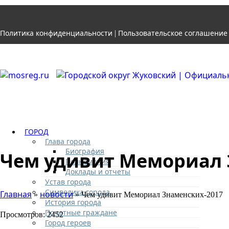
Политика конфиденциальности
Пользовательское соглашение
|
ГОРОД
Глава города
Биография
Чем удивит Мемориал 
Полномочия
Доклады и отчеты
Устав города
Символика города
Главная
новости
»
» Чем удивит Мемориал Знаменских-2017
История города
Почетные граждане
Просмотров: 2452
Город героев