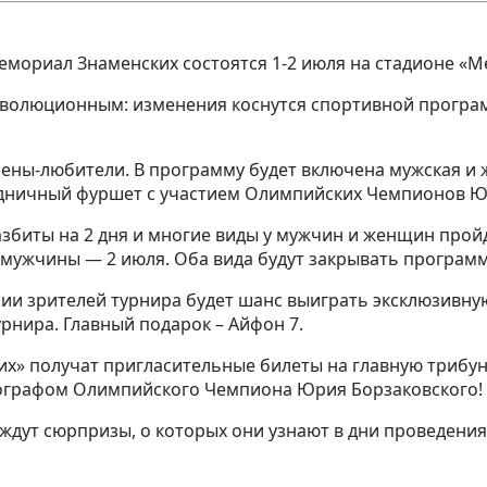
мориал Знаменских состоятся 1-2 июля на стадионе «Мет
еволюционным: изменения коснутся спортивной програм
ены-любители. В программу будет включена мужская и ж
здничный фуршет с участием Олимпийских Чемпионов Ю
збиты на 2 дня и многие виды у мужчин и женщин пройд
, мужчины — 2 июля. Оба вида будут закрывать програм
ории зрителей турнира будет шанс выиграть эксклюзивн
рнира. Главный подарок – Айфон 7.
их» получат пригласительные билеты на главную трибун
втографом Олимпийского Чемпиона Юрия Борзаковского!
ю ждут сюрпризы, о которых они узнают в дни проведен