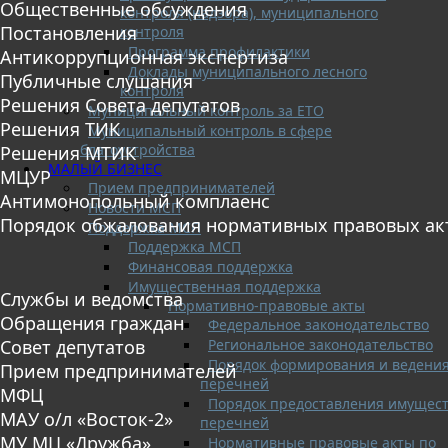
Общественные обсуждения
контроля (надзора), муниципального
Постановления
контроля
Программа профилактики
Антикоррупционная экспертиза
Доклады муниципального лесного
Публичные слушания
контроля
Решения Совета депутатов
Муниципальный контроль за ЕТО
Решения ТИК
Муниципальный контроль в сфере
благоустройства
Решения МТИК
МАЛЫЙ БИЗНЕС
МЦУР
Прием предпринимателей
Антимонопольный комплаенс
Новости МСП
Порядок обжалования нормативных правовых ак
Поддержка МСП
Поддержка МСП
Финансовая поддержка
Имущественная поддержка
Службы и ведомства
Нормативно-правовые акты
Обращения граждан
Федеральное законодательство
Региональное законодательство
Совет депутатов
Порядок формирования и ведени
Прием предпринимателей
перечней
МФЦ
Порядок предоставления имущест
МАУ о/л «Восток-2»
перечней
МУ МЦ «Дружба»
Нормативные правовые акты по