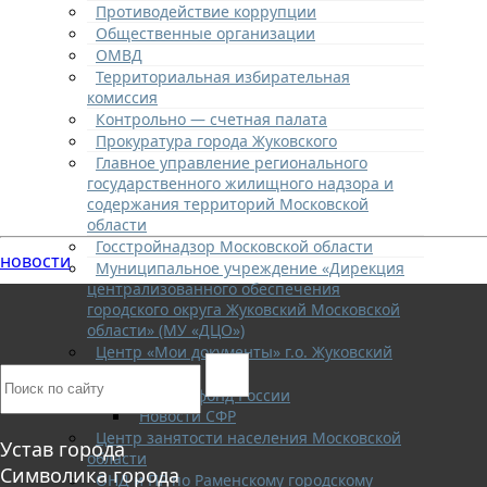
Противодействие коррупции
Общественные организации
ОМВД
Территориальная избирательная
комиссия
Контрольно — счетная палата
Прокуратура города Жуковского
Главное управление регионального
государственного жилищного надзора и
содержания территорий Московской
области
Госстройнадзор Московской области
новости
Муниципальное учреждение «Дирекция
централизованного обеспечения
городского округа Жуковский Московской
области» (МУ «ДЦО»)
Центр «Мои документы» г.о. Жуковский
Опека
Социальный фонд России
Новости СФР
Центр занятости населения Московской
Устав города
области
Символика города
ОНД и ПР по Раменскому городскому