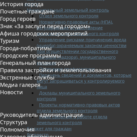
История города
округу
Муниципальный земельный контроль
Почетные граждане
Отдел земельного контроля
Город героев
Нормативно-правовые акты (НПА),
Знак «За заслуги перед городом»
регулирующие осуществление
Афиша городских мероприятий
муниципального земельного контроля
Управление рисками причинения вреда
Туризм
(ущерба) охраняемым законом ценностям
Города-побратимы
при осуществлении государственного
Городские программы
контроля (надзора), муниципального
Генеральный план города
контроля
Программа профилактики
Правила застройки и землепользования
Перечень сведений и документов, которые
Экстренные службы
могут запрашиваться у контролируемого
Медиа галерея
лица
Новости
Доклады муниципального земельного
контроля
Проекты нормативно-правовых актов
отдела земельного контроля
Руководитель администрации
Иные сведения о работе отдела
Структура
земельного контроля
Бюджет для граждан
Полномочия
Росреестр
Кадровое обеспечение