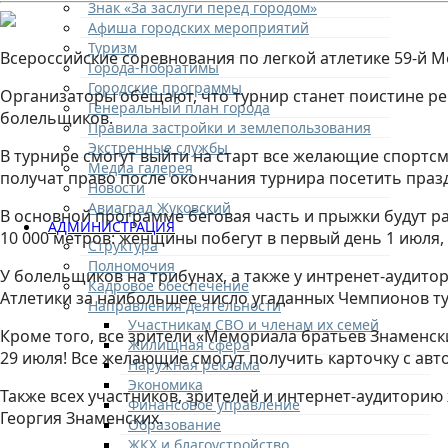
Знак «За заслуги перед городом»
Афиша городских мероприятий
Туризм
Всероссийские соревнования по легкой атлетике 59-й Ме
Города-побратимы
Городские программы
Организаторы обещают, что турнир станет поистине р
Генеральный план города
болельщиков.
Правила застройки и землепользования
Экстренные службы
В турнире смогут выйти на старт все желающие спортсм
Медиа галерея
получат право после окончания турнира посетить пра
Новости
Авиаград Жуковский
В основной программе беговая часть и прыжки будут ра
АДМИНИСТРАЦИЯ
10 000 метров: женщины побегут в первый день 1 июля
Структура
Полномочия
У болельщиков на трибунах, а также у интренет-аудит
Кадровое обеспечение
Атлетики за наибольшее число угаданных Чемпионов ту
Направления деятельности
Участникам СВО и членам их семей
Кроме того, все зрители «Мемориала братьев Знаменск
Жилищная сфера
29 июля! Все желающие смогут получить карточку с а
Наружная реклама
Экономика
Также всех участников, зрителей и интернет-аудитори
Финансовое управление
Георгия Знаменских.
Образование
ЖКХ и благоустройство