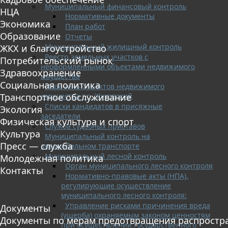
Муниципальный финансовый контроль
НЦА
Нормативные документы
Экономика
План работ
Образование
Отчеты
Муниципальный жилищный контроль
ЖКХ и благоустройство
Реестр земельных участков с
Потребительский рынок
неоформленными объектами недвижимого
Здравоохранение
имущества
Социальная политика
Перечень объектов недвижимого
имущества г.о. Жуковский
Транспортное обслуживание
Списки кандидатов в присяжные
Экология
заседатели
Физическая культура и спорт
Служба судебных приставов
Культура
Муниципальный контроль на
Пресс — служба
автомобильном транспорте
Муниципальный лесной контроль
Молодежная политика
Орган муниципального лесного контроля
Контакты
Нормативно-правовые акты (НПА),
регулирующие осуществление
муниципального лесного контроля:
Управление рисками причинения вреда
Документы
(ущерба) охраняемым законом ценностям
Документы по мерам предотвращения распростр
при осуществлении государственного