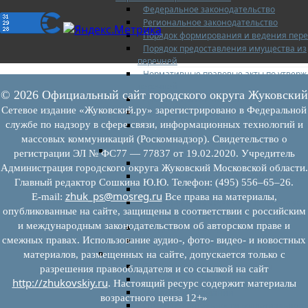
Федеральное законодательство
Региональное законодательство
Порядок формирования и ведения пер
Порядок предоставления имущества из
перечней
Нормативные правовые акты по утвер
перечней
© 2026 Официальный сайт городского округа Жуковский
Административные регламенты
Сетевое издание «Жуковский.ру» зарегистрировано в Федеральной
Программы по развитию МСП
службе по надзору в сфере связи, информационных технологий и
Нормативные правовые акты по антик
мерам поддержки субъектов МСП
массовых коммуникаций (Роскомнадзор). Свидетельство о
Имущество для бизнеса
регистрации ЭЛ № ФС77 — 77837 от 19.02.2020. Учредитель
Перечень имущества для МСП
Администрация городского округа Жуковский Московской области.
Паспорта объектов, включенных в пере
Главный редактор Сошкина Ю.Ю. Телефон: (495) 556–65–26.
Информация о льготах
zhuk_ps@mosreg.ru
E‑mail:
Все права на материалы,
Сведения о коммерческой недвижимос
опубликованные на сайте, защищены в соответствии с российским
предлагаемой бизнесу
и международным законодательством об авторском праве и
Сведения о проводимых торгах
смежных правах. Использование аудио-, фото- видео- и новостных
Инвестиционная карта Московской обл
Коллегиальный орган
материалов, размещенных на сайте, допускается только с
Регламентирующие документы
разрешения правообладателя и со ссылкой на сайт
График заседаний
http://zhukovskiy.ru
. Настоящий ресурс содержит материалы
Протоколы заседаний
возрастного ценза 12+»
Отчеты о деятельности коллегиального