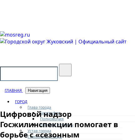
Городской округ Жуковский
Официальный сайт
ГЛАВНАЯ
Навигация
ГОРОД
Глава города
Цифровой надзор
Биография
Полномочия
Госжилинспекции помогает в
Доклады и отчеты
Устав города
борьбе с «сезонным
Символика города