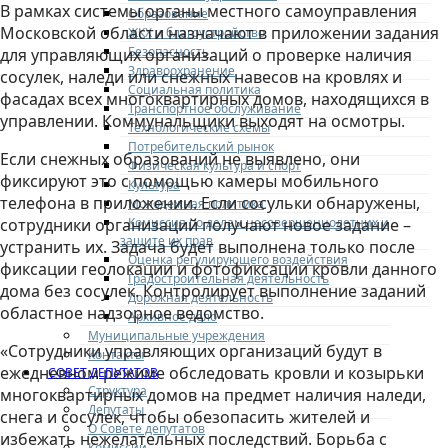
В рамках системы органы местного самоуправления
Образование
Московской области назначают в приложении задания
ЖКХ и благоустройство
Безопасность
для управляющих организаций о проверке наличия
Здравоохранение
сосулек, наледи или снежных навесов на кровлях и
Социальная политика
фасадах всех многоквартирных домов, находящихся в
Транспортное обслуживание
управлении. Коммунальщики выходят на осмотры.
Технологические схемы
Потребительский рынок
Если снежных образований не выявлено, они
Физическая культура и спорт
фиксируют это с помощью камеры мобильного
Культура
телефона в приложении. Если сосульки обнаружены,
Молодежная политика
Комиссия по делам несовершеннолетних и
сотрудники организаций получают новое задание –
защите их прав
устранить их. Задача будет выполнена только после
Оценка регулирующего воздействия
фиксации геолокации и фотофиксации кровли данного
Градостроительная деятельность
дома без сосулек. Контролирует выполнение заданий
Дорожная деятельность
областное надзорное ведомство.
Архивное дело
Муниципальные учреждения
«Сотрудники управляющих организаций будут в
Контакты
ежедневном режиме обследовать кровли и козырьки
СОВЕТ ДЕПУТАТОВ
Структура
многоквартирных домов на предмет наличия наледи,
Депутаты
снега и сосулек, чтобы обезопасить жителей и
О Совете депутатов
избежать нежелательных последствий. Борьба с
Комиссии