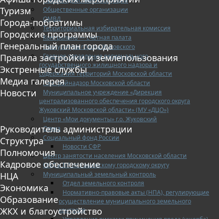
Противодействие коррупции
Туризм
Общественные организации
ОМВД
Города-побратимы
Территориальная избирательная комиссия
Городские программы
Контрольно — счетная палата
Генеральный план города
Прокуратура города Жуковского
Главное управление регионального
Правила застройки и землепользования
государственного жилищного надзора и
Экстренные службы
содержания территорий Московской области
Медиа галерея
Госстройнадзор Московской области
Новости
Муниципальное учреждение «Дирекция
централизованного обеспечения городского округа
Жуковский Московской области» (МУ «ДЦО»)
Центр «Мои документы» г.о. Жуковский
Руководитель администрации
Опека
Социальный фонд России
Структура
Новости СФР
Полномочия
Центр занятости населения Московской области
Кадровое обеспечение
ОНД и ПР по Раменскому городскому округу
Муниципальный земельный контроль
НЦА
Отдел земельного контроля
Экономика
Нормативно-правовые акты (НПА), регулирующие
Образование
осуществление муниципального земельного
ЖКХ и благоустройство
контроля