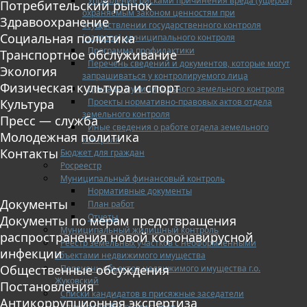
Управление рисками причинения вреда (ущерба)
Потребительский рынок
охраняемым законом ценностям при
Здравоохранение
осуществлении государственного контроля
Социальная политика
(надзора), муниципального контроля
Программа профилактики
Транспортное обслуживание
Перечень сведений и документов, которые могут
Экология
запрашиваться у контролируемого лица
Физическая культура и спорт
Доклады муниципального земельного контроля
Проекты нормативно-правовых актов отдела
Культура
земельного контроля
Пресс — служба
Иные сведения о работе отдела земельного
Молодежная политика
контроля
Контакты
Бюджет для граждан
Росреестр
Муниципальный финансовый контроль
Нормативные документы
Документы
План работ
Отчеты
Документы по мерам предотвращения
Муниципальный жилищный контроль
распространения новой коронавирусной
Реестр земельных участков с неоформленными
инфекции
объектами недвижимого имущества
Общественные обсуждения
Перечень объектов недвижимого имущества г.о.
Жуковский
Постановления
Списки кандидатов в присяжные заседатели
Антикоррупционная экспертиза
Служба судебных приставов