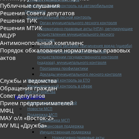
Публичные слушания
Муниципальный контроль на автомобильном
транспорте
Решения Совета депутатов
Муниципальный лесной контроль
Решения ТИК
Орган муниципального лесного контроля
Решения МТИК
Нормативно-правовые акты (НПА), регулирующие
осуществление муниципального лесного
МЦУР
контроля:
Антимонопольный комплаенс
Управление рисками причинения вреда (ущерба)
Порядок обжалования нормативных правовых
охраняемым законом ценностям при
актов
осуществлении государственного контроля
(надзора), муниципального контроля
Программа профилактики
Доклады муниципального лесного контроля
Службы и ведомства
Муниципальный контроль за ЕТО
Муниципальный контроль в сфере
Обращения граждан
благоустройства
Совет депутатов
МАЛЫЙ БИЗНЕС
Прием предпринимателей
Прием предпринимателей
Новости МСП
МФЦ
Поддержка МСП
МАУ о/л «Восток-2»
Поддержка МСП
МУ МЦ «Дружба»
Финансовая поддержка
Имущественная поддержка
Нормативно-правовые акты