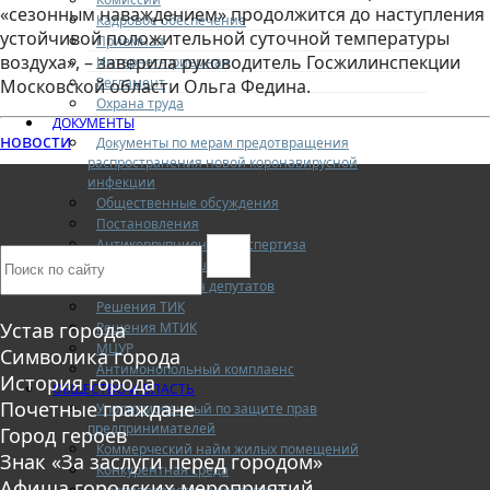
«сезонным наваждением» продолжится до наступления
Кадровое обеспечение
устойчивой положительной суточной температуры
Приемная
воздуха», – заверила руководитель Госжилинспекции
Интернет-приемная
Регламент
Московской области Ольга Федина.
Охрана труда
ДОКУМЕНТЫ
новости
Документы по мерам предотвращения
распространения новой коронавирусной
инфекции
Общественные обсуждения
Постановления
Антикоррупционная экспертиза
Публичные слушания
Решения Совета депутатов
Решения ТИК
Устав города
Решения МТИК
МЦУР
Символика города
Антимонопольный комплаенс
История города
ОБЩЕСТВО И ВЛАСТЬ
Почетные граждане
Уполномоченный по защите прав
предпринимателей
Город героев
Коммерческий найм жилых помещений
Знак «За заслуги перед городом»
Конкурентная среда
Афиша городских мероприятий