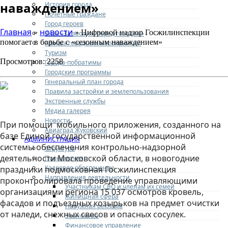
наваждением»
История города
Почетные граждане
Город героев
Главная
новости
»
» Цифровой надзор Госжилинспекции
Знак «За заслуги перед городом»
помогает в борьбе с «сезонным наваждением»
Афиша городских мероприятий
Туризм
Просмотров: 2258
Города-побратимы
Городские программы
Генеральный план города
Правила застройки и землепользования
Экстренные службы
Медиа галерея
Новости
При помощи мобильного приложения, созданного на
Авиаград Жуковский
базе Единой государственной информационной
АДМИНИСТРАЦИЯ
системы обеспечения контрольно-надзорной
Структура
деятельности Московской области, в новогодние
Полномочия
Кадровое обеспечение
праздники подмосковная Госжилинспекция
Направления деятельности
проконтролировала проведение управляющими
Участникам СВО и членам их семей
организациями региона 15 037 осмотров кровель,
Жилищная сфера
фасадов и подъездных козырьков на предмет очистки
Наружная реклама
от наледи, снежных свесов и опасных сосулек.
Экономика
Финансовое управление