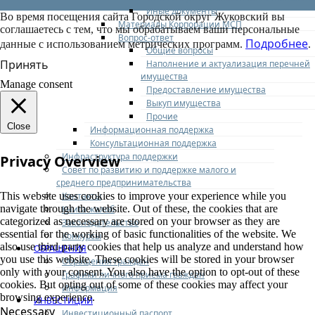
Иные документы
Во время посещения сайта Городской округ Жуковский вы
Материалы Корпорации МСП
соглашаетесь с тем, что мы обрабатываем ваши персональные
Вопрос-ответ
Подробнее
данные с использованием метрических программ.
.
Общие вопросы
Принять
Наполнение и актуализация перечней
имущества
Manage consent
Предоставление имущества
Выкуп имущества
Прочие
Close
Информационная поддержка
Консультационная поддержка
Инфраструктура поддержки
Privacy Overview
Совет по развитию и поддержке малого и
среднего предпринимательства
Контакты
This website uses cookies to improve your experience while you
navigate through the website. Out of these, the cookies that are
Книга жалоб
categorized as necessary are stored on your browser as they are
Законодательство
essential for the working of basic functionalities of the website. We
Конкурсы
also use third-party cookies that help us analyze and understand how
ОБРАЩЕНИЯ
you use this website. These cookies will be stored in your browser
Обращения граждан
only with your consent. You also have the option to opt-out of these
Графики личного приема граждан
cookies. But opting out of some of these cookies may affect your
Информация
browsing experience.
ИНВЕСТИЦИИ
Necessary
Инвестиционный паспорт