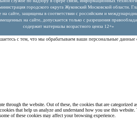
ьной службе по надзору в сфере связи, информационных технолог
инистрация городского округа Жуковский Московской области. Гла
е на сайте, защищены в соответствии с российским и международн
змещенных на сайте, допускается только с разрешения правооблада
содержит материалы возрастного ценза 12+»
шаетесь с тем, что мы обрабатываем ваши персональные данные
 through the website. Out of these, the cookies that are categorized as
y cookies that help us analyze and understand how you use this website.
f some of these cookies may affect your browsing experience.