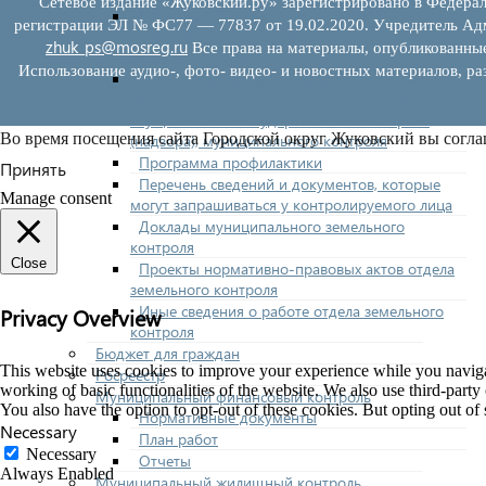
Сетевое издание «Жуковский.ру» зарегистрировано в Федерал
Нормативно-правовые акты (НПА),
регистрации ЭЛ № ФС77 — 77837 от 19.02.2020. Учредитель Адм
регулирующие осуществление муниципального
zhuk_ps@mosreg.ru
Все права на материалы, опубликованны
земельного контроля
Использование аудио-, фото- видео- и новостных материалов, ра
Управление рисками причинения вреда
(ущерба) охраняемым законом ценностям при
осуществлении государственного контроля
Во время посещения сайта Городской округ Жуковский вы согла
(надзора), муниципального контроля
Программа профилактики
Принять
Перечень сведений и документов, которые
Manage consent
могут запрашиваться у контролируемого лица
Доклады муниципального земельного
контроля
Close
Проекты нормативно-правовых актов отдела
земельного контроля
Иные сведения о работе отдела земельного
Privacy Overview
контроля
Бюджет для граждан
This website uses cookies to improve your experience while you navigate
Росреестр
working of basic functionalities of the website. We also use third-part
Муниципальный финансовый контроль
You also have the option to opt-out of these cookies. But opting out o
Нормативные документы
Necessary
План работ
Necessary
Отчеты
Always Enabled
Муниципальный жилищный контроль