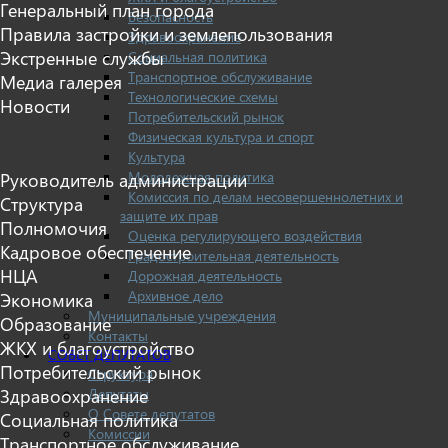
Генеральный план города
Безопасность
Правила застройки и землепользования
Здравоохранение
Экстренные службы
Социальная политика
Транспортное обслуживание
Медиа галерея
Технологические схемы
Новости
Потребительский рынок
Физическая культура и спорт
Культура
Молодежная политика
Руководитель администрации
Комиссия по делам несовершеннолетних и
Структура
защите их прав
Полномочия
Оценка регулирующего воздействия
Кадровое обеспечение
Градостроительная деятельность
НЦА
Дорожная деятельность
Архивное дело
Экономика
Муниципальные учреждения
Образование
Контакты
ЖКХ и благоустройство
СОВЕТ ДЕПУТАТОВ
Потребительский рынок
Структура
Депутаты
Здравоохранение
О Совете депутатов
Социальная политика
Комиссии
Транспортное обслуживание