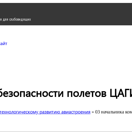
я для слабовидящих
Городской округ Жуков
Официальный сайт
 безопасности полетов ЦА
технологическому развитию авиастроения
» 03 начальника ко