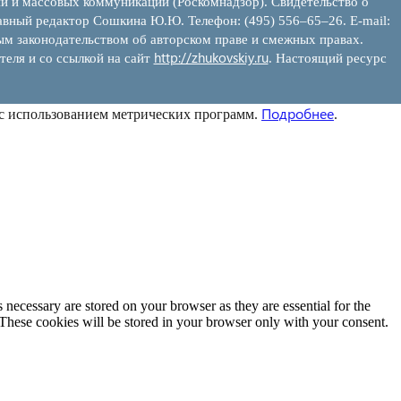
ий и массовых коммуникаций (Роскомнадзор). Свидетельство о
вный редактор Сошкина Ю.Ю. Телефон: (495) 556–65–26. E‑mail:
ым законодательством об авторском праве и смежных правах.
http://zhukovskiy.ru
теля и со ссылкой на сайт
. Настоящий ресурс
Подробнее
 с использованием метрических программ.
.
 necessary are stored on your browser as they are essential for the
 These cookies will be stored in your browser only with your consent.