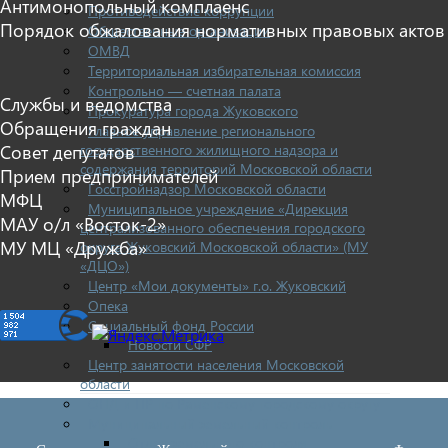
Антимонопольный комплаенс
Противодействие коррупции
Порядок обжалования нормативных правовых актов
Общественные организации
ОМВД
Территориальная избирательная комиссия
Контрольно — счетная палата
Службы и ведомства
Прокуратура города Жуковского
Обращения граждан
Главное управление регионального
государственного жилищного надзора и
Совет депутатов
содержания территорий Московской области
Прием предпринимателей
Госстройнадзор Московской области
МФЦ
Муниципальное учреждение «Дирекция
МАУ о/л «Восток-2»
централизованного обеспечения городского
МУ МЦ «Дружба»
округа Жуковский Московской области» (МУ
«ДЦО»)
Центр «Мои документы» г.о. Жуковский
Опека
Социальный фонд России
Новости СФР
Центр занятости населения Московской
области
ОНД и ПР по Раменскому городскому округу
Муниципальный земельный контроль
Отдел земельного контроля