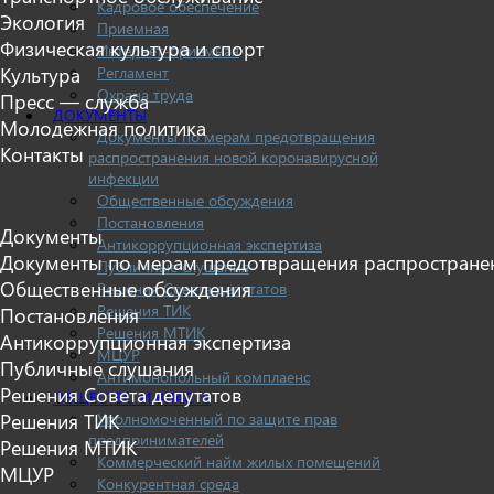
Кадровое обеспечение
Экология
Приемная
Физическая культура и спорт
Интернет-приемная
Регламент
Культура
Охрана труда
Пресс — служба
ДОКУМЕНТЫ
Молодежная политика
Документы по мерам предотвращения
Контакты
распространения новой коронавирусной
инфекции
Общественные обсуждения
Постановления
Документы
Антикоррупционная экспертиза
Документы по мерам предотвращения распростране
Публичные слушания
Общественные обсуждения
Решения Совета депутатов
Решения ТИК
Постановления
Решения МТИК
Антикоррупционная экспертиза
МЦУР
Публичные слушания
Антимонопольный комплаенс
Решения Совета депутатов
ОБЩЕСТВО И ВЛАСТЬ
Уполномоченный по защите прав
Решения ТИК
предпринимателей
Решения МТИК
Коммерческий найм жилых помещений
МЦУР
Конкурентная среда