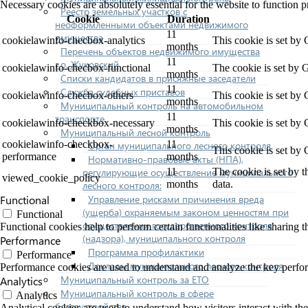
Necessary cookies are absolutely essential for the website to function p
Реестр земельных участков с
Cookie
Duration
неоформленными объектами недвижимого
11
имущества
cookielawinfo-checbox-analytics
This cookie is set by
months
Перечень объектов недвижимого имущества
11
г.о. Жуковский
cookielawinfo-checbox-functional
The cookie is set by 
months
Списки кандидатов в присяжные заседатели
11
Служба судебных приставов
cookielawinfo-checbox-others
This cookie is set by
months
Муниципальный контроль на автомобильном
11
транспорте
cookielawinfo-checkbox-necessary
This cookie is set by
months
Муниципальный лесной контроль
cookielawinfo-checkbox-
11
Орган муниципального лесного контроля
This cookie is set by
performance
months
Нормативно-правовые акты (НПА),
регулирующие осуществление муниципального
11
The cookie is set by 
viewed_cookie_policy
months
data.
лесного контроля:
Управление рисками причинения вреда
Functional
(ущерба) охраняемым законом ценностям при
Functional
осуществлении государственного контроля
Functional cookies help to perform certain functionalities like sharing t
(надзора), муниципального контроля
Performance
Программа профилактики
Performance
Доклады муниципального лесного контроля
Performance cookies are used to understand and analyze the key performa
Муниципальный контроль за ЕТО
Analytics
Муниципальный контроль в сфере
Analytics
благоустройства
Analytical cookies are used to understand how visitors interact with the