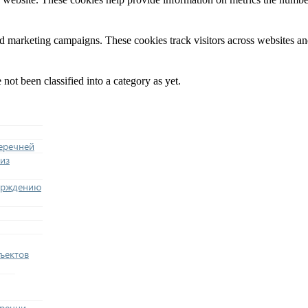
nd marketing campaigns. These cookies track visitors across websites an
not been classified into a category as yet.
еречней
из
ерждению
ъектов
еречни