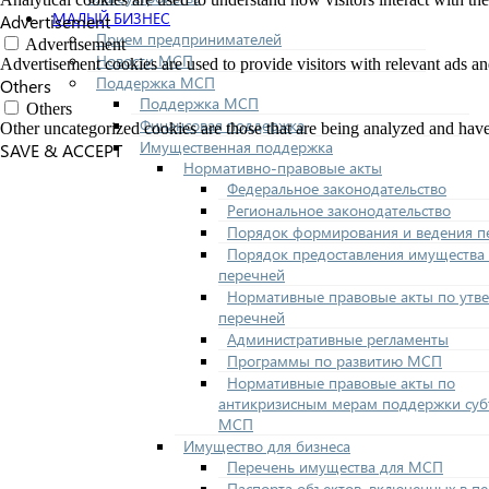
МАЛЫЙ БИЗНЕС
Advertisement
Прием предпринимателей
Advertisement
Новости МСП
Advertisement cookies are used to provide visitors with relevant ads a
Поддержка МСП
Others
Поддержка МСП
Others
Финансовая поддержка
Other uncategorized cookies are those that are being analyzed and have 
Имущественная поддержка
SAVE & ACCEPT
Нормативно-правовые акты
Федеральное законодательство
Региональное законодательство
Порядок формирования и ведения п
Порядок предоставления имущества 
перечней
Нормативные правовые акты по утв
перечней
Административные регламенты
Программы по развитию МСП
Нормативные правовые акты по
антикризисным мерам поддержки суб
МСП
Имущество для бизнеса
Перечень имущества для МСП
Паспорта объектов, включенных в п