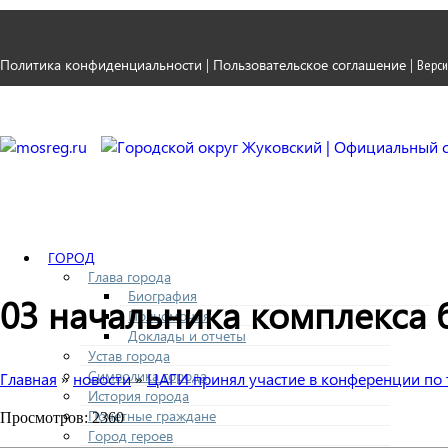
Политика конфиденциальности
Пользовательское соглашение
|
|
Верси
ГОРОД
Глава города
Биография
03 начальника комплекса
Полномочия
Доклады и отчеты
Устав города
Символика города
Главная
новости
ЦАГИ принял участие в конференции по 
»
»
История города
Почетные граждане
Просмотров: 2360
Город героев